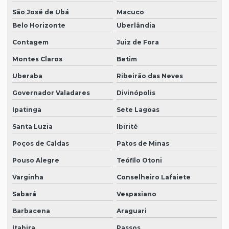
São José de Ubá
Macuco
Belo Horizonte
Uberlândia
Contagem
Juiz de Fora
Montes Claros
Betim
Uberaba
Ribeirão das Neves
Governador Valadares
Divinópolis
Ipatinga
Sete Lagoas
Santa Luzia
Ibirité
Poços de Caldas
Patos de Minas
Pouso Alegre
Teófilo Otoni
Varginha
Conselheiro Lafaiete
Sabará
Vespasiano
Barbacena
Araguari
Itabira
Passos