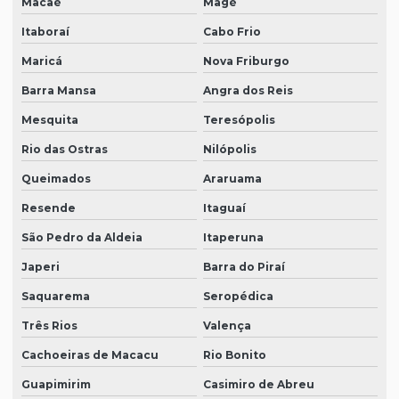
Macaé
Magé
Itaboraí
Cabo Frio
Maricá
Nova Friburgo
Barra Mansa
Angra dos Reis
Mesquita
Teresópolis
Rio das Ostras
Nilópolis
Queimados
Araruama
Resende
Itaguaí
São Pedro da Aldeia
Itaperuna
Japeri
Barra do Piraí
Saquarema
Seropédica
Três Rios
Valença
Cachoeiras de Macacu
Rio Bonito
Guapimirim
Casimiro de Abreu