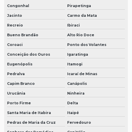
Congonhal
Pirapetinga
Jacinto
Carmo da Mata
Recreio
Ibiraci
Bueno Brandão
Alto Rio Doce
Coroaci
Ponto dos Volantes
Conceição dos Ouros
Igaratinga
Eugenópolis
Itamogi
Pedralva
Icaraí de Minas
Capim Branco
Canápolis
Urucânia
Ninheira
Porto Firme
Delta
Santa Maria de Itabira
Itaipé
Pedras de Maria da Cruz
Fervedouro