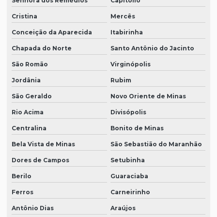
Senhora dos Remédios
Capitólio
Cristina
Mercês
Conceição da Aparecida
Itabirinha
Chapada do Norte
Santo Antônio do Jacinto
São Romão
Virginópolis
Jordânia
Rubim
São Geraldo
Novo Oriente de Minas
Rio Acima
Divisópolis
Centralina
Bonito de Minas
Bela Vista de Minas
São Sebastião do Maranhão
Dores de Campos
Setubinha
Berilo
Guaraciaba
Ferros
Carneirinho
Antônio Dias
Araújos