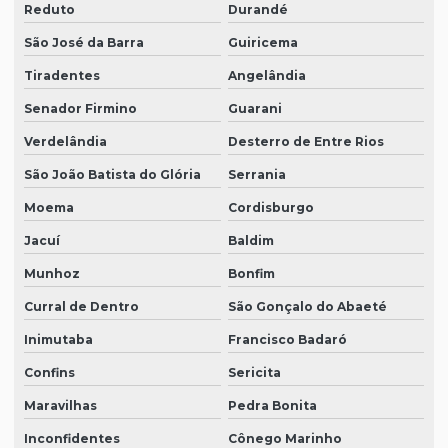
Reduto
Durandé
São José da Barra
Guiricema
Tiradentes
Angelândia
Senador Firmino
Guarani
Verdelândia
Desterro de Entre Rios
São João Batista do Glória
Serrania
Moema
Cordisburgo
Jacuí
Baldim
Munhoz
Bonfim
Curral de Dentro
São Gonçalo do Abaeté
Inimutaba
Francisco Badaró
Confins
Sericita
Maravilhas
Pedra Bonita
Inconfidentes
Cônego Marinho