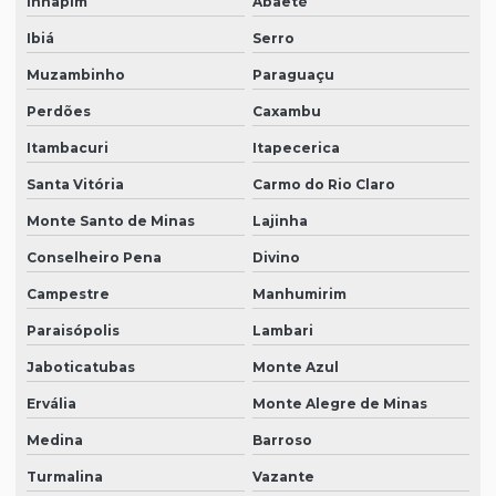
Inhapim
Abaeté
Ibiá
Serro
Muzambinho
Paraguaçu
Perdões
Caxambu
Itambacuri
Itapecerica
Santa Vitória
Carmo do Rio Claro
Monte Santo de Minas
Lajinha
Conselheiro Pena
Divino
Campestre
Manhumirim
Paraisópolis
Lambari
Jaboticatubas
Monte Azul
Ervália
Monte Alegre de Minas
Medina
Barroso
Turmalina
Vazante