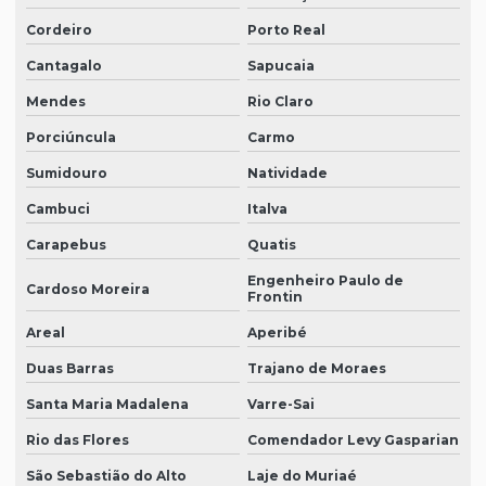
Cordeiro
Porto Real
Cantagalo
Sapucaia
Mendes
Rio Claro
Porciúncula
Carmo
Sumidouro
Natividade
Cambuci
Italva
Carapebus
Quatis
Engenheiro Paulo de
Cardoso Moreira
Frontin
Areal
Aperibé
Duas Barras
Trajano de Moraes
Santa Maria Madalena
Varre-Sai
Rio das Flores
Comendador Levy Gasparian
São Sebastião do Alto
Laje do Muriaé