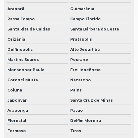
Araporã
Guimarânia
Passa Tempo
Campo Florido
Santa Rita de Caldas
Santa Bárbara do Leste
Orizânia
Pratápolis
Delfinópolis
Alto Jequitibá
Martins Soares
Pocrane
Monsenhor Paulo
Frei Inocêncio
Coronel Murta
Nazareno
Coluna
Pains
Japonvar
Santa Cruz de Minas
Araponga
Pavão
Florestal
Delfim Moreira
Formoso
Tiros