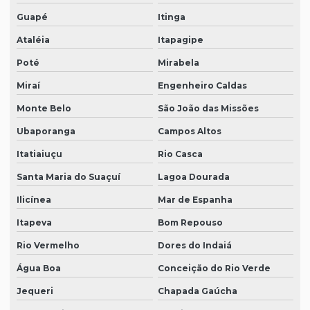
Guapé
Itinga
Ataléia
Itapagipe
Poté
Mirabela
Miraí
Engenheiro Caldas
Monte Belo
São João das Missões
Ubaporanga
Campos Altos
Itatiaiuçu
Rio Casca
Santa Maria do Suaçuí
Lagoa Dourada
Ilicínea
Mar de Espanha
Itapeva
Bom Repouso
Rio Vermelho
Dores do Indaiá
Água Boa
Conceição do Rio Verde
Jequeri
Chapada Gaúcha