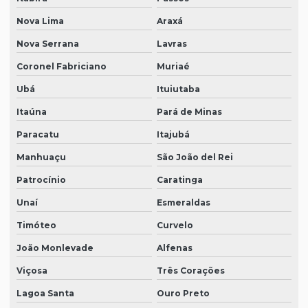
Nova Lima
Araxá
Nova Serrana
Lavras
Coronel Fabriciano
Muriaé
Ubá
Ituiutaba
Itaúna
Pará de Minas
Paracatu
Itajubá
Manhuaçu
São João del Rei
Patrocínio
Caratinga
Unaí
Esmeraldas
Timóteo
Curvelo
João Monlevade
Alfenas
Viçosa
Três Corações
Lagoa Santa
Ouro Preto