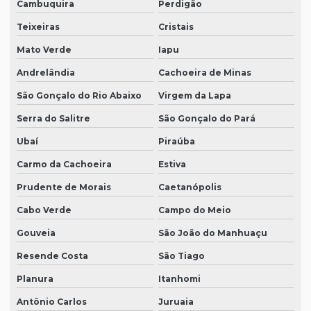
Cambuquira
Perdigão
Teixeiras
Cristais
Mato Verde
Iapu
Andrelândia
Cachoeira de Minas
São Gonçalo do Rio Abaixo
Virgem da Lapa
Serra do Salitre
São Gonçalo do Pará
Ubaí
Piraúba
Carmo da Cachoeira
Estiva
Prudente de Morais
Caetanópolis
Cabo Verde
Campo do Meio
Gouveia
São João do Manhuaçu
Resende Costa
São Tiago
Planura
Itanhomi
Antônio Carlos
Juruaia