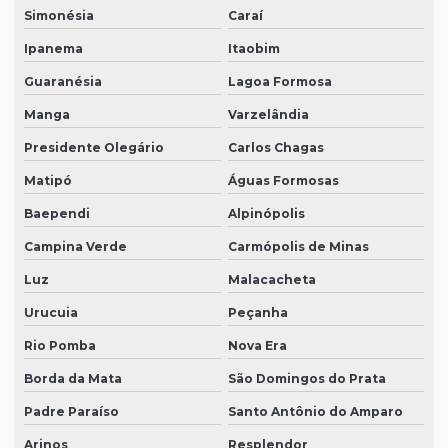
Simonésia
Caraí
Ipanema
Itaobim
Guaranésia
Lagoa Formosa
Manga
Varzelândia
Presidente Olegário
Carlos Chagas
Matipó
Águas Formosas
Baependi
Alpinópolis
Campina Verde
Carmópolis de Minas
Luz
Malacacheta
Urucuia
Peçanha
Rio Pomba
Nova Era
Borda da Mata
São Domingos do Prata
Padre Paraíso
Santo Antônio do Amparo
Arinos
Resplendor