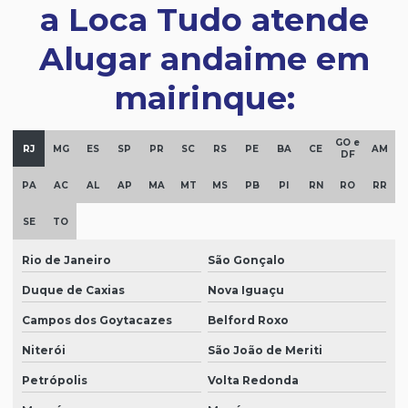
a Loca Tudo atende
Alugar andaime em
mairinque:
GO e
RJ
MG
ES
SP
PR
SC
RS
PE
BA
CE
AM
DF
PA
AC
AL
AP
MA
MT
MS
PB
PI
RN
RO
RR
SE
TO
Rio de Janeiro
São Gonçalo
Duque de Caxias
Nova Iguaçu
Campos dos Goytacazes
Belford Roxo
Niterói
São João de Meriti
Petrópolis
Volta Redonda