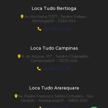
Loca Tudo Bertioga
Av. Anchieta, 11317 - Jardim Indaia -
Bertioga|SP - 11260-054
(13) 99617-8494
Loca Tudo Campinas
R. do Açúcar, 107 - Jardim Chapadão -
Campinas|SP - 13070-024
(19) 99770-2782
Loca Tudo Araraquara
Av. Padre Francisco Salles Colturato - São
Geraldo - Araraquara|SP - 14800-000