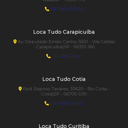
(18) 98186-0134
Loca Tudo Carapicuíba
Av. Deputado Emilio Carlos, 1650 - Vila Caldas
- Carapicuíba|SP - 06310-160
(11) 4182-2500
Loca Tudo Cotia
Rod. Raposo Tavares, 30620 - Rio Cotia -
Cotia|SP - 06705-030
(11) 94783-4422
Loca Tudo Curitiba