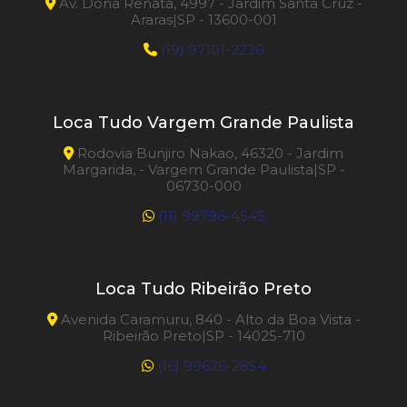
Av. Dona Renata, 4997 - Jardim Santa Cruz -
Araras|SP - 13600-001
(19) 97101-2226
Loca Tudo Vargem Grande Paulista
Rodovia Bunjiro Nakao, 46320 - Jardim
Margarida, - Vargem Grande Paulista|SP -
06730-000
(11) 99796-4545
Loca Tudo Ribeirão Preto
Avenida Caramuru, 840 - Alto da Boa Vista -
Ribeirão Preto|SP - 14025-710
(16) 99626-2854