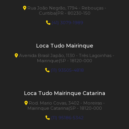
Rua João Negrão, 1794 - Rebouças -
Curitiba|PR - 80230-150
(41) 3079-1989
Loca Tudo Mairinque
Avenida Brasil Japão, 1130 - Três Lagoinhas -
Mairinque|SP - 18120-000
(11) 93505-4818
Loca Tudo Mairinque Catarina
Rod. Mario Covas, 3402 - Moreiras -
Mairinque Catarina|SP - 18120-000
(11) 95186-5342