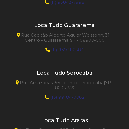
(11) 93043-7998
Loca Tudo Guararema
Rua Capitão Alberto Aguiar Weissohn, 31 -
Centro - Guararema|SP - 08900-000
(11) 93931-2584
Loca Tudo Sorocaba
Rua Amazonas, 56 - centro - Sorocaba|SP -
18035-520
(15) 99184-0062
Loca Tudo Araras