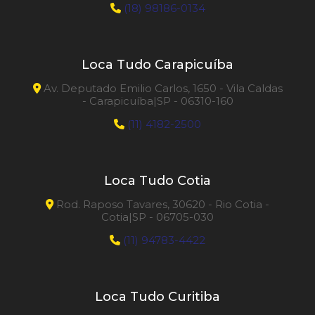
(18) 98186-0134
Loca Tudo Carapicuíba
Av. Deputado Emilio Carlos, 1650 - Vila Caldas
- Carapicuíba|SP - 06310-160
(11) 4182-2500
Loca Tudo Cotia
Rod. Raposo Tavares, 30620 - Rio Cotia -
Cotia|SP - 06705-030
(11) 94783-4422
Loca Tudo Curitiba