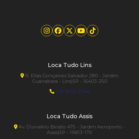
Loca Tudo Lins
R. Elías Gonçalves Salvador 280 - Jardim
Guanabara - Lins|SP - 16403-250
(14) 3532-2946
Loca Tudo Assis
Av. Durvalino Binato 475 - Jardim Aeroporto -
Assis|SP - 19813-170