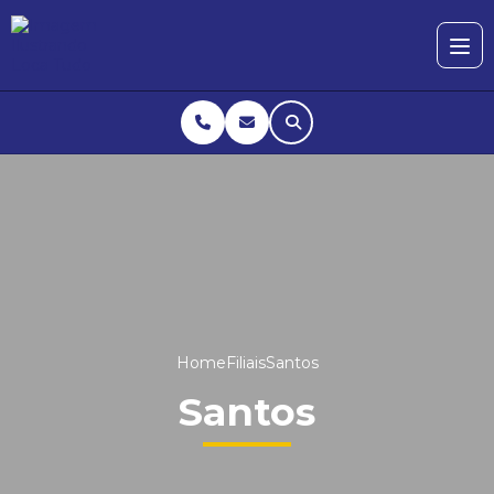
Home
Filiais
Santos
Santos