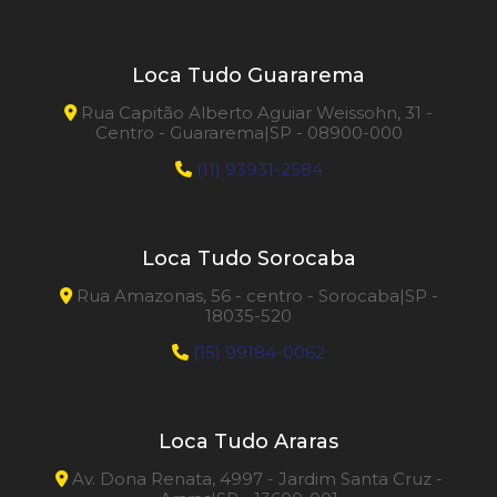
Loca Tudo Guararema
Rua Capitão Alberto Aguiar Weissohn, 31 -
Centro - Guararema|SP - 08900-000
(11) 93931-2584
Loca Tudo Sorocaba
Rua Amazonas, 56 - centro - Sorocaba|SP -
18035-520
(15) 99184-0062
Loca Tudo Araras
Av. Dona Renata, 4997 - Jardim Santa Cruz -