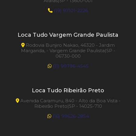
Araras|SP - 13600-001
(19) 97101-2226
Loca Tudo Vargem Grande Paulista
Rodovia Bunjiro Nakao, 46320 - Jardim
Margarida, - Vargem Grande Paulista|SP -
06730-000
(11) 99796-4545
Loca Tudo Ribeirão Preto
Avenida Caramuru, 840 - Alto da Boa Vista -
Ribeirão Preto|SP - 14025-710
(16) 99626-2854