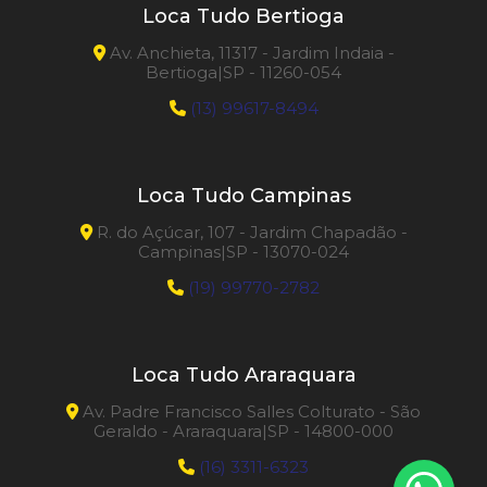
Loca Tudo Bertioga
Av. Anchieta, 11317 - Jardim Indaia -
Bertioga|SP - 11260-054
(13) 99617-8494
Loca Tudo Campinas
R. do Açúcar, 107 - Jardim Chapadão -
Campinas|SP - 13070-024
(19) 99770-2782
Loca Tudo Araraquara
Av. Padre Francisco Salles Colturato - São
Geraldo - Araraquara|SP - 14800-000
(16) 3311-6323