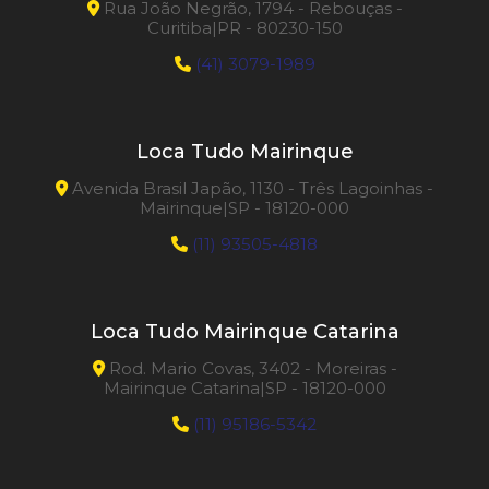
Rua João Negrão, 1794 - Rebouças -
Curitiba|PR - 80230-150
(41) 3079-1989
Loca Tudo Mairinque
Avenida Brasil Japão, 1130 - Três Lagoinhas -
Mairinque|SP - 18120-000
(11) 93505-4818
Loca Tudo Mairinque Catarina
Rod. Mario Covas, 3402 - Moreiras -
Mairinque Catarina|SP - 18120-000
(11) 95186-5342