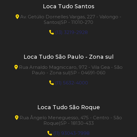
Loca Tudo Santos
Av. Getúlio Dornelles Vargas, 227 - Valongo -
Santos|SP - 11010-270
(13) 3219-2928
Loca Tudo São Paulo - Zona sul
Rua Arnaldo Magniccaro, 972 - Vila Gea - São
Paulo - Zona sul|SP - 04691-060
(11) 5632-4000
Loca Tudo São Roque
Rua Ângelo Meneguesso, 475 - Centro - São
Roque|SP - 18130-433
(11) 93043-7998