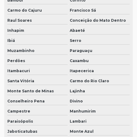
Bambuí
Corinto
Carmo do Cajuru
Francisco Sá
Raul Soares
Conceição do Mato Dentro
Inhapim
Abaeté
Ibiá
Serro
Muzambinho
Paraguaçu
Perdões
Caxambu
Itambacuri
Itapecerica
Santa Vitória
Carmo do Rio Claro
Monte Santo de Minas
Lajinha
Conselheiro Pena
Divino
Campestre
Manhumirim
Paraisópolis
Lambari
Jaboticatubas
Monte Azul