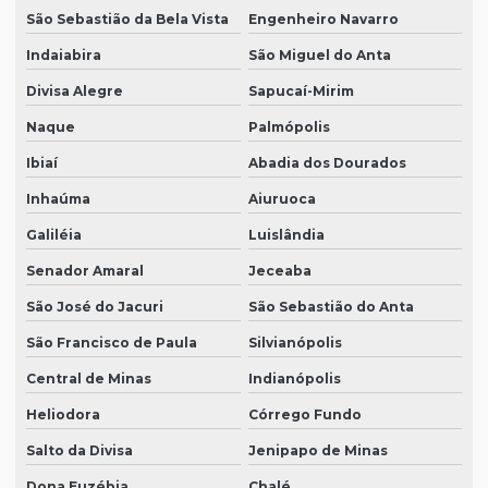
São Sebastião da Bela Vista
Engenheiro Navarro
Indaiabira
São Miguel do Anta
Divisa Alegre
Sapucaí-Mirim
Naque
Palmópolis
Ibiaí
Abadia dos Dourados
Inhaúma
Aiuruoca
Galiléia
Luislândia
Senador Amaral
Jeceaba
São José do Jacuri
São Sebastião do Anta
São Francisco de Paula
Silvianópolis
Central de Minas
Indianópolis
Heliodora
Córrego Fundo
Salto da Divisa
Jenipapo de Minas
Dona Euzébia
Chalé