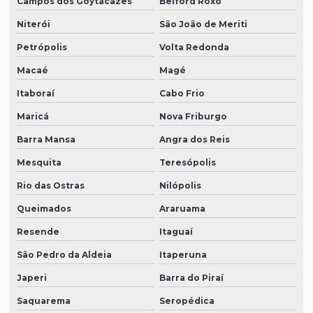
Campos dos Goytacazes
Belford Roxo
Niterói
São João de Meriti
Petrópolis
Volta Redonda
Macaé
Magé
Itaboraí
Cabo Frio
Maricá
Nova Friburgo
Barra Mansa
Angra dos Reis
Mesquita
Teresópolis
Rio das Ostras
Nilópolis
Queimados
Araruama
Resende
Itaguaí
São Pedro da Aldeia
Itaperuna
Japeri
Barra do Piraí
Saquarema
Seropédica