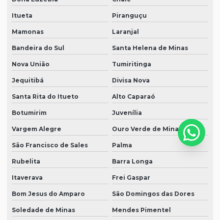
Itueta
Piranguçu
Mamonas
Laranjal
Bandeira do Sul
Santa Helena de Minas
Nova União
Tumiritinga
Jequitibá
Divisa Nova
Santa Rita do Itueto
Alto Caparaó
Botumirim
Juvenília
Vargem Alegre
Ouro Verde de Minas
São Francisco de Sales
Palma
Rubelita
Barra Longa
Itaverava
Frei Gaspar
Bom Jesus do Amparo
São Domingos das Dores
Soledade de Minas
Mendes Pimentel