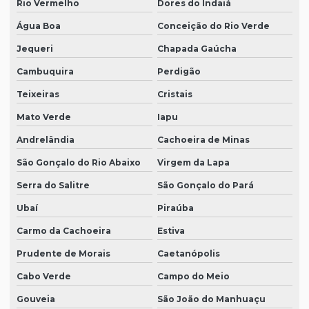
Rio Vermelho
Dores do Indaiá
Água Boa
Conceição do Rio Verde
Jequeri
Chapada Gaúcha
Cambuquira
Perdigão
Teixeiras
Cristais
Mato Verde
Iapu
Andrelândia
Cachoeira de Minas
São Gonçalo do Rio Abaixo
Virgem da Lapa
Serra do Salitre
São Gonçalo do Pará
Ubaí
Piraúba
Carmo da Cachoeira
Estiva
Prudente de Morais
Caetanópolis
Cabo Verde
Campo do Meio
Gouveia
São João do Manhuaçu