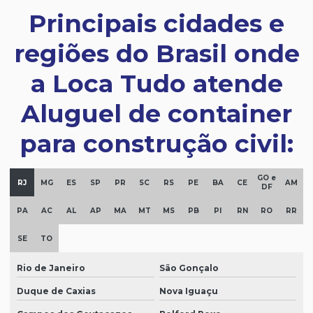
Principais cidades e
regiões do Brasil onde
a Loca Tudo atende
Aluguel de container
para construção civil:
GO e
RJ
MG
ES
SP
PR
SC
RS
PE
BA
CE
AM
DF
PA
AC
AL
AP
MA
MT
MS
PB
PI
RN
RO
RR
SE
TO
Rio de Janeiro
São Gonçalo
Duque de Caxias
Nova Iguaçu