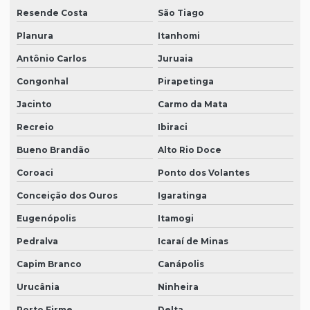
Resende Costa
São Tiago
Planura
Itanhomi
Antônio Carlos
Juruaia
Congonhal
Pirapetinga
Jacinto
Carmo da Mata
Recreio
Ibiraci
Bueno Brandão
Alto Rio Doce
Coroaci
Ponto dos Volantes
Conceição dos Ouros
Igaratinga
Eugenópolis
Itamogi
Pedralva
Icaraí de Minas
Capim Branco
Canápolis
Urucânia
Ninheira
Porto Firme
Delta