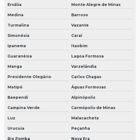
Ervália
Monte Alegre de Minas
Medina
Barroso
Turmalina
Vazante
Simonésia
Caraí
Ipanema
Itaobim
Guaranésia
Lagoa Formosa
Manga
Varzelândia
Presidente Olegário
Carlos Chagas
Matipó
Águas Formosas
Baependi
Alpinópolis
Campina Verde
Carmópolis de Minas
Luz
Malacacheta
Urucuia
Peçanha
Rio Pomba
Nova Era