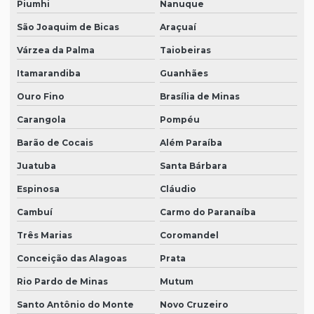
Piumhi
Nanuque
São Joaquim de Bicas
Araçuaí
Várzea da Palma
Taiobeiras
Itamarandiba
Guanhães
Ouro Fino
Brasília de Minas
Carangola
Pompéu
Barão de Cocais
Além Paraíba
Juatuba
Santa Bárbara
Espinosa
Cláudio
Cambuí
Carmo do Paranaíba
Três Marias
Coromandel
Conceição das Alagoas
Prata
Rio Pardo de Minas
Mutum
Santo Antônio do Monte
Novo Cruzeiro