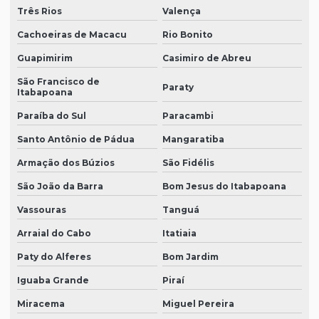
Três Rios
Valença
Cachoeiras de Macacu
Rio Bonito
Guapimirim
Casimiro de Abreu
São Francisco de
Paraty
Itabapoana
Paraíba do Sul
Paracambi
Santo Antônio de Pádua
Mangaratiba
Armação dos Búzios
São Fidélis
São João da Barra
Bom Jesus do Itabapoana
Vassouras
Tanguá
Arraial do Cabo
Itatiaia
Paty do Alferes
Bom Jardim
Iguaba Grande
Piraí
Miracema
Miguel Pereira