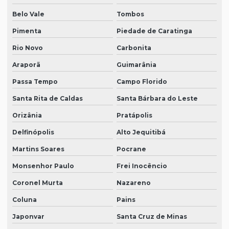
Belo Vale
Tombos
Pimenta
Piedade de Caratinga
Rio Novo
Carbonita
Araporã
Guimarânia
Passa Tempo
Campo Florido
Santa Rita de Caldas
Santa Bárbara do Leste
Orizânia
Pratápolis
Delfinópolis
Alto Jequitibá
Martins Soares
Pocrane
Monsenhor Paulo
Frei Inocêncio
Coronel Murta
Nazareno
Coluna
Pains
Japonvar
Santa Cruz de Minas