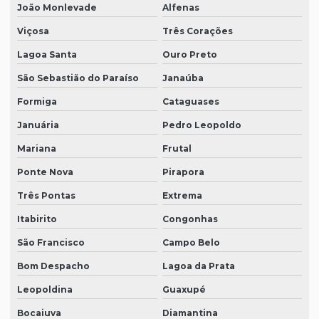
João Monlevade
Alfenas
Viçosa
Três Corações
Lagoa Santa
Ouro Preto
São Sebastião do Paraíso
Janaúba
Formiga
Cataguases
Januária
Pedro Leopoldo
Mariana
Frutal
Ponte Nova
Pirapora
Três Pontas
Extrema
Itabirito
Congonhas
São Francisco
Campo Belo
Bom Despacho
Lagoa da Prata
Leopoldina
Guaxupé
Bocaiuva
Diamantina