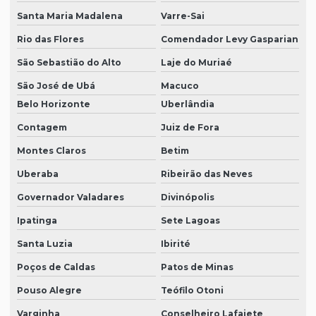
Santa Maria Madalena
Varre-Sai
Rio das Flores
Comendador Levy Gasparian
São Sebastião do Alto
Laje do Muriaé
São José de Ubá
Macuco
Belo Horizonte
Uberlândia
Contagem
Juiz de Fora
Montes Claros
Betim
Uberaba
Ribeirão das Neves
Governador Valadares
Divinópolis
Ipatinga
Sete Lagoas
Santa Luzia
Ibirité
Poços de Caldas
Patos de Minas
Pouso Alegre
Teófilo Otoni
Varginha
Conselheiro Lafaiete