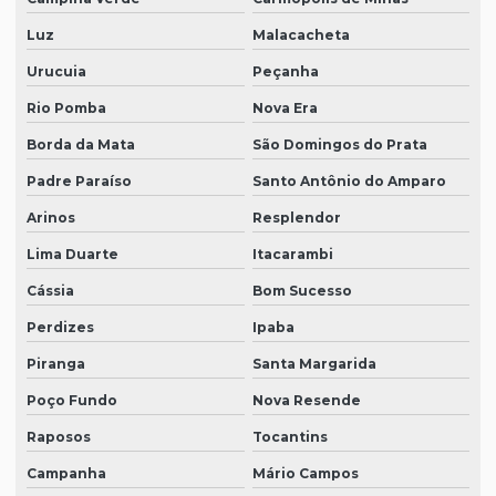
Luz
Malacacheta
Urucuia
Peçanha
Rio Pomba
Nova Era
Borda da Mata
São Domingos do Prata
Padre Paraíso
Santo Antônio do Amparo
Arinos
Resplendor
Lima Duarte
Itacarambi
Cássia
Bom Sucesso
Perdizes
Ipaba
Piranga
Santa Margarida
Poço Fundo
Nova Resende
Raposos
Tocantins
Campanha
Mário Campos