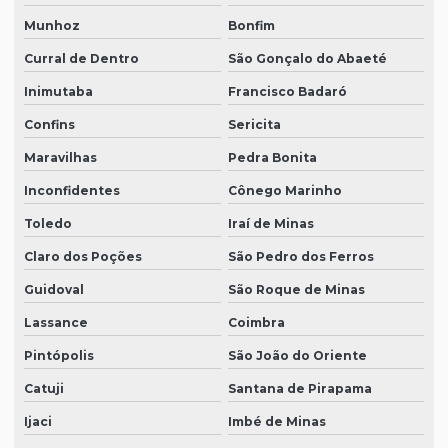
Munhoz
Bonfim
Curral de Dentro
São Gonçalo do Abaeté
Inimutaba
Francisco Badaró
Confins
Sericita
Maravilhas
Pedra Bonita
Inconfidentes
Cônego Marinho
Toledo
Iraí de Minas
Claro dos Poções
São Pedro dos Ferros
Guidoval
São Roque de Minas
Lassance
Coimbra
Pintópolis
São João do Oriente
Catuji
Santana de Pirapama
Ijaci
Imbé de Minas