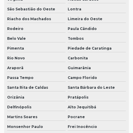
São Sebastião do Oeste
Lontra
Riacho dos Machados
Limeira do Oeste
Rodeiro
Paula Cândido
Belo Vale
Tombos
Pimenta
Piedade de Caratinga
Rio Novo
Carbonita
Araporã
Guimarânia
Passa Tempo
Campo Florido
Santa Rita de Caldas
Santa Bárbara do Leste
Orizânia
Pratápolis
Delfinópolis
Alto Jequitibá
Martins Soares
Pocrane
Monsenhor Paulo
Frei Inocêncio