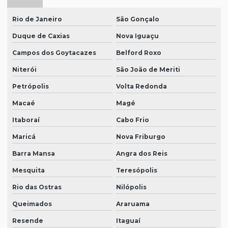
Rio de Janeiro
São Gonçalo
Duque de Caxias
Nova Iguaçu
Campos dos Goytacazes
Belford Roxo
Niterói
São João de Meriti
Petrópolis
Volta Redonda
Macaé
Magé
Itaboraí
Cabo Frio
Maricá
Nova Friburgo
Barra Mansa
Angra dos Reis
Mesquita
Teresópolis
Rio das Ostras
Nilópolis
Queimados
Araruama
Resende
Itaguaí