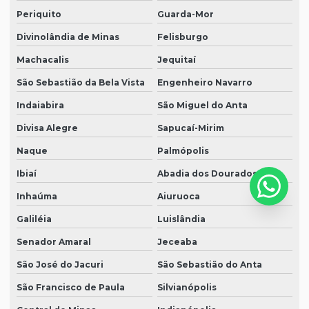
Periquito
Guarda-Mor
Divinolândia de Minas
Felisburgo
Machacalis
Jequitaí
São Sebastião da Bela Vista
Engenheiro Navarro
Indaiabira
São Miguel do Anta
Divisa Alegre
Sapucaí-Mirim
Naque
Palmópolis
Ibiaí
Abadia dos Dourados
Inhaúma
Aiuruoca
Galiléia
Luislândia
Senador Amaral
Jeceaba
São José do Jacuri
São Sebastião do Anta
São Francisco de Paula
Silvianópolis