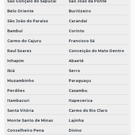
São Gonçalo do Sapucaí
São João da Ponte
Belo Oriente
Buritizeiro
São João do Paraíso
Carandaí
Bambuí
Corinto
Carmo do Cajuru
Francisco Sá
Raul Soares
Conceição do Mato Dentro
Inhapim
Abaeté
Ibiá
Serro
Muzambinho
Paraguaçu
Perdões
Caxambu
Itambacuri
Itapecerica
Santa Vitória
Carmo do Rio Claro
Monte Santo de Minas
Lajinha
Conselheiro Pena
Divino