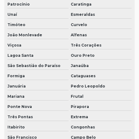
Patrocínio
Caratinga
Unaí
Esmeraldas
Timóteo
Curvelo
João Monlevade
Alfenas
Viçosa
Três Corações
Lagoa Santa
Ouro Preto
São Sebastião do Paraíso
Janaúba
Formiga
Cataguases
Januária
Pedro Leopoldo
Mariana
Frutal
Ponte Nova
Pirapora
Três Pontas
Extrema
Itabirito
Congonhas
São Francisco
Campo Belo