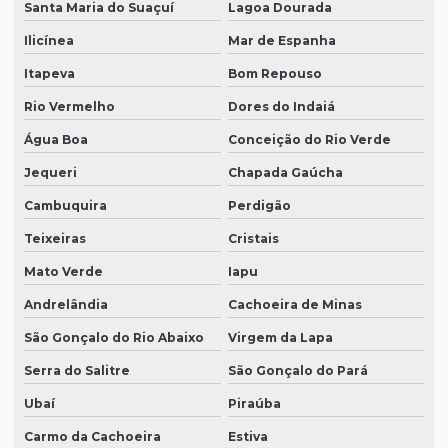
Santa Maria do Suaçuí
Lagoa Dourada
Ilicínea
Mar de Espanha
Itapeva
Bom Repouso
Rio Vermelho
Dores do Indaiá
Água Boa
Conceição do Rio Verde
Jequeri
Chapada Gaúcha
Cambuquira
Perdigão
Teixeiras
Cristais
Mato Verde
Iapu
Andrelândia
Cachoeira de Minas
São Gonçalo do Rio Abaixo
Virgem da Lapa
Serra do Salitre
São Gonçalo do Pará
Ubaí
Piraúba
Carmo da Cachoeira
Estiva