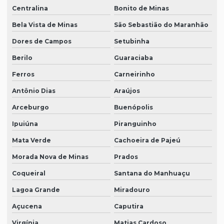
Centralina
Bonito de Minas
Bela Vista de Minas
São Sebastião do Maranhão
Dores de Campos
Setubinha
Berilo
Guaraciaba
Ferros
Carneirinho
Antônio Dias
Araújos
Arceburgo
Buenópolis
Ipuiúna
Piranguinho
Mata Verde
Cachoeira de Pajeú
Morada Nova de Minas
Prados
Coqueiral
Santana do Manhuaçu
Lagoa Grande
Miradouro
Açucena
Caputira
Virgínia
Matias Cardoso