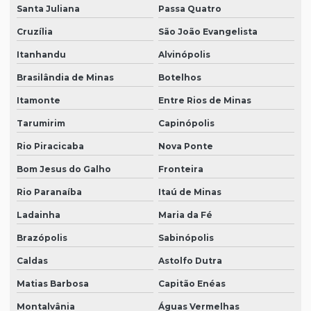
Santa Juliana
Passa Quatro
Cruzília
São João Evangelista
Itanhandu
Alvinópolis
Brasilândia de Minas
Botelhos
Itamonte
Entre Rios de Minas
Tarumirim
Capinópolis
Rio Piracicaba
Nova Ponte
Bom Jesus do Galho
Fronteira
Rio Paranaíba
Itaú de Minas
Ladainha
Maria da Fé
Brazópolis
Sabinópolis
Caldas
Astolfo Dutra
Matias Barbosa
Capitão Enéas
Montalvânia
Águas Vermelhas