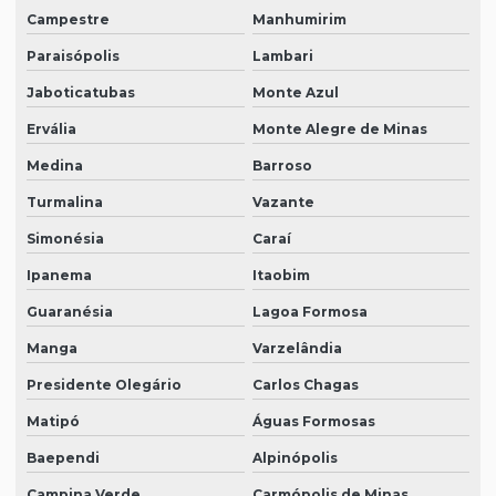
Campestre
Manhumirim
Paraisópolis
Lambari
Jaboticatubas
Monte Azul
Ervália
Monte Alegre de Minas
Medina
Barroso
Turmalina
Vazante
Simonésia
Caraí
Ipanema
Itaobim
Guaranésia
Lagoa Formosa
Manga
Varzelândia
Presidente Olegário
Carlos Chagas
Matipó
Águas Formosas
Baependi
Alpinópolis
Campina Verde
Carmópolis de Minas