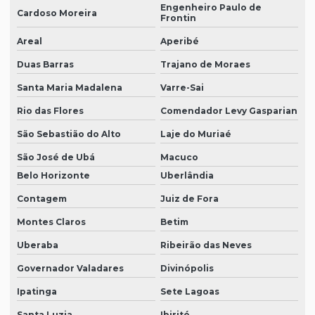
Engenheiro Paulo de
Cardoso Moreira
Frontin
Areal
Aperibé
Duas Barras
Trajano de Moraes
Santa Maria Madalena
Varre-Sai
Rio das Flores
Comendador Levy Gasparian
São Sebastião do Alto
Laje do Muriaé
São José de Ubá
Macuco
Belo Horizonte
Uberlândia
Contagem
Juiz de Fora
Montes Claros
Betim
Uberaba
Ribeirão das Neves
Governador Valadares
Divinópolis
Ipatinga
Sete Lagoas
Santa Luzia
Ibirité