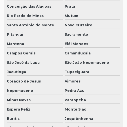
Conceição das Alagoas
Prata
Rio Pardo de Minas
Mutum
Santo Antônio do Monte
Novo Cruzeiro
Pitangui
Sacramento
Mantena
Elói Mendes
Campos Gerais
Camanducaia
São José da Lapa
São João Nepomuceno
Jacutinga
Tupaciguara
Coração de Jesus
Aimorés
Nepomuceno
Pedra Azul
Minas Novas
Paraopeba
Espera Feliz
Monte Sião
Buritis
Jequitinhonha