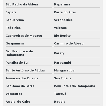
São Pedro da Aldeia
Itaperuna
Japeri
Barra do Piraí
Saquarema
Seropédica
Três Rios
Valença
Cachoeiras de Macacu
Rio Bonito
Guapimirim
Casimiro de Abreu
São Francisco de
Paraty
Itabapoana
Paraíba do Sul
Paracambi
Santo Antônio de Pádua
Mangaratiba
Armação dos Búzios
São Fidélis
São João da Barra
Bom Jesus do Itabapoana
Vassouras
Tanguá
Arraial do Cabo
Itatiaia