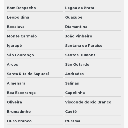
Bom Despacho
Lagoa da Prata
Leopoldina
Guaxupé
Bocaiuva
Diamantina
Monte Carmelo
João Pinheiro
Igarapé
Santana do Paraíso
São Lourenço
Santos Dumont
Arcos
São Gotardo
Santa Rita do Sapucaí
Andradas
Almenara
Salinas
Boa Esperança
Capelinha
Oliveira
Visconde do Rio Branco
Brumadinho
Caeté
Ouro Branco
Iturama