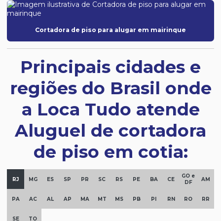
Cortadora de piso para alugar em mairinque
Principais cidades e
regiões do Brasil onde
a Loca Tudo atende
Aluguel de cortadora
de piso em cotia:
GO e
RJ
MG
ES
SP
PR
SC
RS
PE
BA
CE
AM
DF
PA
AC
AL
AP
MA
MT
MS
PB
PI
RN
RO
RR
SE
TO