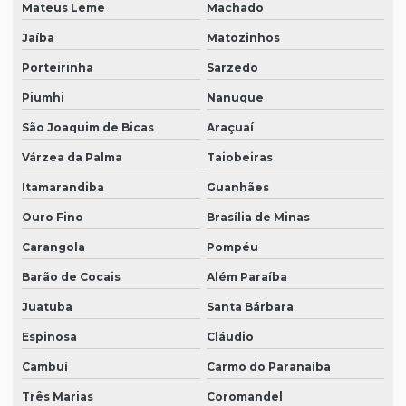
Mateus Leme
Machado
Jaíba
Matozinhos
Porteirinha
Sarzedo
Piumhi
Nanuque
São Joaquim de Bicas
Araçuaí
Várzea da Palma
Taiobeiras
Itamarandiba
Guanhães
Ouro Fino
Brasília de Minas
Carangola
Pompéu
Barão de Cocais
Além Paraíba
Juatuba
Santa Bárbara
Espinosa
Cláudio
Cambuí
Carmo do Paranaíba
Três Marias
Coromandel