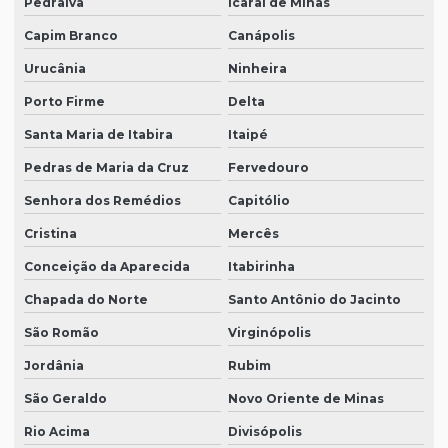
Pedralva
Icaraí de Minas
Capim Branco
Canápolis
Urucânia
Ninheira
Porto Firme
Delta
Santa Maria de Itabira
Itaipé
Pedras de Maria da Cruz
Fervedouro
Senhora dos Remédios
Capitólio
Cristina
Mercês
Conceição da Aparecida
Itabirinha
Chapada do Norte
Santo Antônio do Jacinto
São Romão
Virginópolis
Jordânia
Rubim
São Geraldo
Novo Oriente de Minas
Rio Acima
Divisópolis