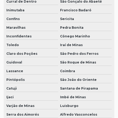
Curral de Dentro
São Gonçalo do Abaeté
Inimutaba
Francisco Badaró
Confins
Sericita
Maravilhas
Pedra Bonita
Inconfidentes
Cônego Marinho
Toledo
Iraí de Minas
Claro dos Poções
São Pedro dos Ferros
Guidoval
São Roque de Minas
Lassance
Coimbra
Pintópolis
São João do Oriente
Catuji
Santana de Pirapama
Ijaci
Imbé de Minas
Varjão de Minas
Luisburgo
Serra dos Aimorés
Alfredo Vasconcelos