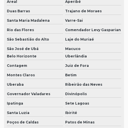
Areal
Aperibé
Duas Barras
Trajano de Moraes
Santa Maria Madalena
Varre-Sai
Rio das Flores
Comendador Levy Gasparian
São Sebastião do Alto
Laje do Muriaé
São José de Ubá
Macuco
Belo Horizonte
Uberlândia
Contagem
Juiz de Fora
Montes Claros
Betim
Uberaba
Ribeirão das Neves
Governador Valadares
Divinópolis
Ipatinga
Sete Lagoas
Santa Luzia
Ibirité
Poços de Caldas
Patos de Minas