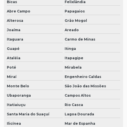
Bicas
Felixlândia
Abre Campo
Papagaios
Alterosa
Grão Mogol
Joaíma
Areado
Itaguara
Carmo de Minas
Guapé
Itinga
Ataléia
Itapagipe
Poté
Mirabela
Miraí
Engenheiro Caldas
Monte Belo
São João das Missões
Ubaporanga
Campos Altos
Itatiaiuçu
Rio Casca
Santa Maria do Suaçuí
Lagoa Dourada
Ilicínea
Mar de Espanha