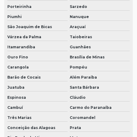
Porteirinha
Sarzedo
Piumhi
Nanuque
São Joaquim de Bicas
Araçuaí
Várzea da Palma
Taiobeiras
Itamarandiba
Guanhães
Ouro Fino
Brasília de Minas
Carangola
Pompéu
Barão de Cocais
Além Paraíba
Juatuba
Santa Bárbara
Espinosa
Cláudio
Cambuí
Carmo do Paranaíba
Três Marias
Coromandel
Conceição das Alagoas
Prata