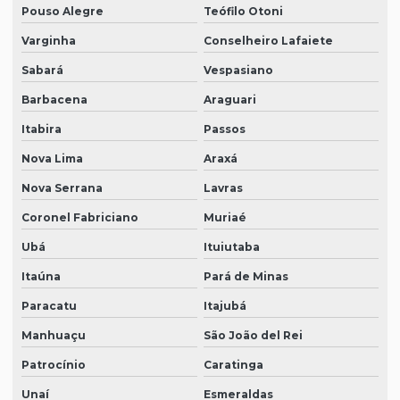
Pouso Alegre
Teófilo Otoni
Varginha
Conselheiro Lafaiete
Sabará
Vespasiano
Barbacena
Araguari
Itabira
Passos
Nova Lima
Araxá
Nova Serrana
Lavras
Coronel Fabriciano
Muriaé
Ubá
Ituiutaba
Itaúna
Pará de Minas
Paracatu
Itajubá
Manhuaçu
São João del Rei
Patrocínio
Caratinga
Unaí
Esmeraldas