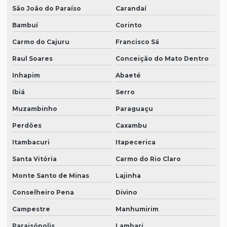
São João do Paraíso
Carandaí
Bambuí
Corinto
Carmo do Cajuru
Francisco Sá
Raul Soares
Conceição do Mato Dentro
Inhapim
Abaeté
Ibiá
Serro
Muzambinho
Paraguaçu
Perdões
Caxambu
Itambacuri
Itapecerica
Santa Vitória
Carmo do Rio Claro
Monte Santo de Minas
Lajinha
Conselheiro Pena
Divino
Campestre
Manhumirim
Paraisópolis
Lambari