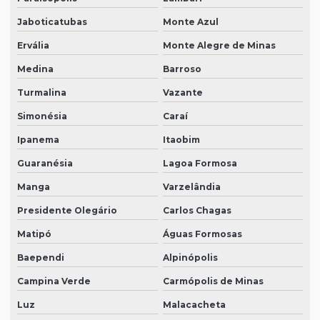
Jaboticatubas
Monte Azul
Ervália
Monte Alegre de Minas
Medina
Barroso
Turmalina
Vazante
Simonésia
Caraí
Ipanema
Itaobim
Guaranésia
Lagoa Formosa
Manga
Varzelândia
Presidente Olegário
Carlos Chagas
Matipó
Águas Formosas
Baependi
Alpinópolis
Campina Verde
Carmópolis de Minas
Luz
Malacacheta