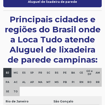
Aluguel de lixadeira de parede
Principais cidades e
regiões do Brasil onde
a Loca Tudo atende
Aluguel de lixadeira
de parede campinas:
GO e
RJ
MG
ES
SP
PR
SC
RS
PE
BA
CE
AM
DF
PA
AC
AL
AP
MA
MT
MS
PB
PI
RN
RO
RR
SE
TO
Rio de Janeiro
São Gonçalo