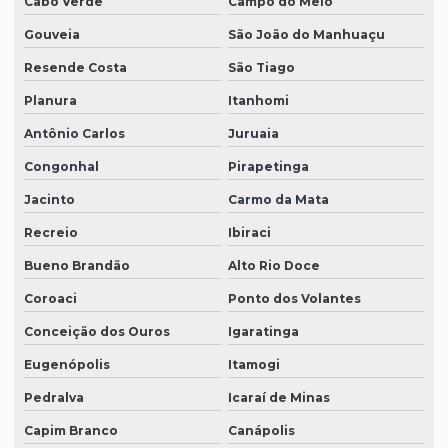
Cabo Verde
Campo do Meio
Gouveia
São João do Manhuaçu
Resende Costa
São Tiago
Planura
Itanhomi
Antônio Carlos
Juruaia
Congonhal
Pirapetinga
Jacinto
Carmo da Mata
Recreio
Ibiraci
Bueno Brandão
Alto Rio Doce
Coroaci
Ponto dos Volantes
Conceição dos Ouros
Igaratinga
Eugenópolis
Itamogi
Pedralva
Icaraí de Minas
Capim Branco
Canápolis