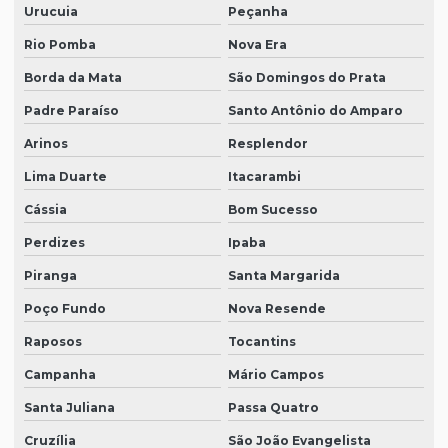
Urucuia
Peçanha
Rio Pomba
Nova Era
Borda da Mata
São Domingos do Prata
Padre Paraíso
Santo Antônio do Amparo
Arinos
Resplendor
Lima Duarte
Itacarambi
Cássia
Bom Sucesso
Perdizes
Ipaba
Piranga
Santa Margarida
Poço Fundo
Nova Resende
Raposos
Tocantins
Campanha
Mário Campos
Santa Juliana
Passa Quatro
Cruzília
São João Evangelista