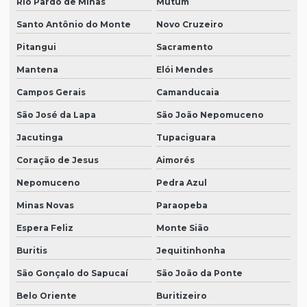
Rio Pardo de Minas
Mutum
Santo Antônio do Monte
Novo Cruzeiro
Pitangui
Sacramento
Mantena
Elói Mendes
Campos Gerais
Camanducaia
São José da Lapa
São João Nepomuceno
Jacutinga
Tupaciguara
Coração de Jesus
Aimorés
Nepomuceno
Pedra Azul
Minas Novas
Paraopeba
Espera Feliz
Monte Sião
Buritis
Jequitinhonha
São Gonçalo do Sapucaí
São João da Ponte
Belo Oriente
Buritizeiro