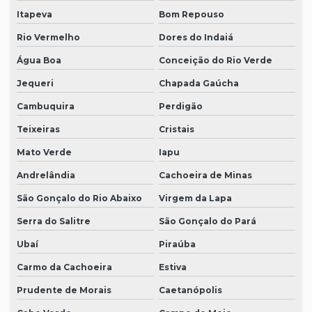
Itapeva
Bom Repouso
Rio Vermelho
Dores do Indaiá
Água Boa
Conceição do Rio Verde
Jequeri
Chapada Gaúcha
Cambuquira
Perdigão
Teixeiras
Cristais
Mato Verde
Iapu
Andrelândia
Cachoeira de Minas
São Gonçalo do Rio Abaixo
Virgem da Lapa
Serra do Salitre
São Gonçalo do Pará
Ubaí
Piraúba
Carmo da Cachoeira
Estiva
Prudente de Morais
Caetanópolis