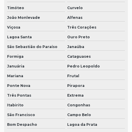
Timóteo
Curvelo
João Monlevade
Alfenas
Viçosa
Três Corações
Lagoa Santa
Ouro Preto
São Sebastião do Paraíso
Janaúba
Formiga
Cataguases
Januária
Pedro Leopoldo
Mariana
Frutal
Ponte Nova
Pirapora
Três Pontas
Extrema
Itabirito
Congonhas
São Francisco
Campo Belo
Bom Despacho
Lagoa da Prata