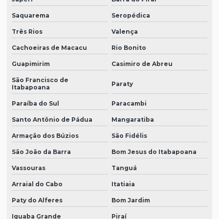
Saquarema
Seropédica
Três Rios
Valença
Cachoeiras de Macacu
Rio Bonito
Guapimirim
Casimiro de Abreu
São Francisco de
Paraty
Itabapoana
Paraíba do Sul
Paracambi
Santo Antônio de Pádua
Mangaratiba
Armação dos Búzios
São Fidélis
São João da Barra
Bom Jesus do Itabapoana
Vassouras
Tanguá
Arraial do Cabo
Itatiaia
Paty do Alferes
Bom Jardim
Iguaba Grande
Piraí