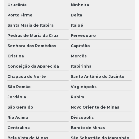
Urucânia
Ninheira
Porto Firme
Delta
Santa Maria de Itabira
Itaipé
Pedras de Maria da Cruz
Fervedouro
Senhora dos Remédios
Capitólio
Cristina
Mercês
Conceição da Aparecida
Itabirinha
Chapada do Norte
Santo Antônio do Jacinto
São Romão
Virginópolis
Jordânia
Rubim
São Geraldo
Novo Oriente de Minas
Rio Acima
Divisópolis
Centralina
Bonito de Minas
Bela Vista de Minas
São Sebastião do Maranhão