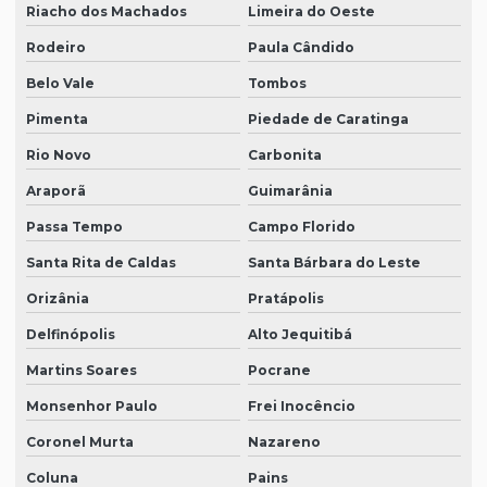
Riacho dos Machados
Limeira do Oeste
Rodeiro
Paula Cândido
Belo Vale
Tombos
Pimenta
Piedade de Caratinga
Rio Novo
Carbonita
Araporã
Guimarânia
Passa Tempo
Campo Florido
Santa Rita de Caldas
Santa Bárbara do Leste
Orizânia
Pratápolis
Delfinópolis
Alto Jequitibá
Martins Soares
Pocrane
Monsenhor Paulo
Frei Inocêncio
Coronel Murta
Nazareno
Coluna
Pains