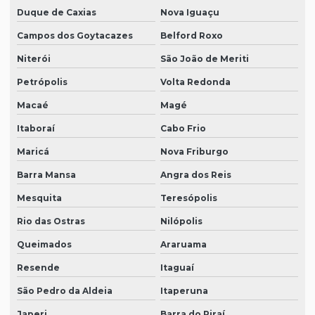
Duque de Caxias
Nova Iguaçu
Campos dos Goytacazes
Belford Roxo
Niterói
São João de Meriti
Petrópolis
Volta Redonda
Macaé
Magé
Itaboraí
Cabo Frio
Maricá
Nova Friburgo
Barra Mansa
Angra dos Reis
Mesquita
Teresópolis
Rio das Ostras
Nilópolis
Queimados
Araruama
Resende
Itaguaí
São Pedro da Aldeia
Itaperuna
Japeri
Barra do Piraí