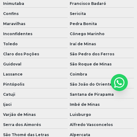
Inimutaba
Francisco Badaró
Confins
Sericita
Maravilhas
Pedra Bonita
Inconfidentes
Cônego Marinho
Toledo
Iraí de Minas
Claro dos Poções
São Pedro dos Ferros
Guidoval
São Roque de Minas
Lassance
Coimbra
Pintópolis
São João do Oriente
Catuji
Santana de Pirapama
Ijaci
Imbé de Minas
Varjão de Minas
Luisburgo
Serra dos Aimorés
Alfredo Vasconcelos
São Thomé das Letras
Alpercata