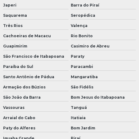
Japeri
Barra do Piraí
Saquarema
Seropédica
Três Rios
Valença
Cachoeiras de Macacu
Rio Bonito
Guapimirim
Casimiro de Abreu
São Francisco de Itabapoana
Paraty
Paraíba do Sul
Paracambi
Santo Antônio de Pádua
Mangaratiba
Armação dos Búzios
São Fidélis
São João da Barra
Bom Jesus do Itabapoana
Vassouras
Tanguá
Arraial do Cabo
Itatiaia
Paty do Alferes
Bom Jardim
Iguaba Grande
Piraí