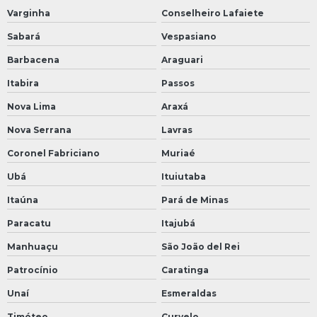
Varginha
Conselheiro Lafaiete
Sabará
Vespasiano
Barbacena
Araguari
Itabira
Passos
Nova Lima
Araxá
Nova Serrana
Lavras
Coronel Fabriciano
Muriaé
Ubá
Ituiutaba
Itaúna
Pará de Minas
Paracatu
Itajubá
Manhuaçu
São João del Rei
Patrocínio
Caratinga
Unaí
Esmeraldas
Timóteo
Curvelo