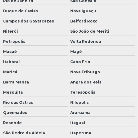
Rio de Janeiro
São Gonçalo
Duque de Caxias
Nova Iguaçu
Campos dos Goytacazes
Belford Roxo
Niterói
São João de Meriti
Petrópolis
Volta Redonda
Macaé
Magé
Itaboraí
Cabo Frio
Maricá
Nova Friburgo
Barra Mansa
Angra dos Reis
Mesquita
Teresópolis
Rio das Ostras
Nilópolis
Queimados
Araruama
Resende
Itaguaí
São Pedro da Aldeia
Itaperuna