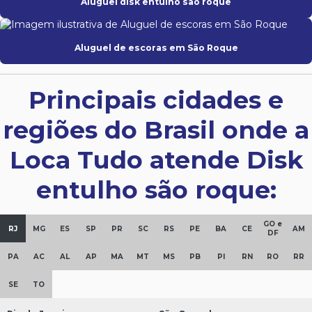
Aluguel disk entulho são roque
Aluguel de escoras em São Roque
Principais cidades e
regiões do Brasil onde a
Loca Tudo atende Disk
entulho são roque:
GO e
RJ
MG
ES
SP
PR
SC
RS
PE
BA
CE
AM
DF
PA
AC
AL
AP
MA
MT
MS
PB
PI
RN
RO
RR
SE
TO