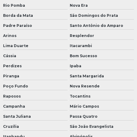
Rio Pomba
Nova Era
Borda da Mata
São Domingos do Prata
Padre Paraíso
Santo Antônio do Amparo
Arinos
Resplendor
Lima Duarte
Itacarambi
Cássia
Bom Sucesso
Perdizes
Ipaba
Piranga
Santa Margarida
Poço Fundo
Nova Resende
Raposos
Tocantins
Campanha
Mário Campos
Santa Juliana
Passa Quatro
Cruzília
São João Evangelista
Itanhandu
Alvinópolis