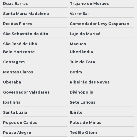
Duas Barras
Trajano de Moraes
Santa Maria Madalena
Varre-Sai
Rio das Flores
Comendador Levy Gasparian
São Sebastião do Alto
Laje do Muriaé
São José de Ubá
Macuco
Belo Horizonte
Uberlândia
Contagem
Juiz de Fora
Montes Claros
Betim
Uberaba
Ribeirão das Neves
Governador Valadares
Divinópolis
Ipatinga
Sete Lagoas
Santa Luzia
Ibirité
Poços de Caldas
Patos de Minas
Pouso Alegre
Teófilo Otoni