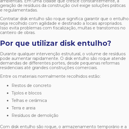
ambientais. Em uma cidade que cresce constantemente, a
geração de resíduos da construção civil exige soluções práticas
e regulamentadas.
Contratar
disk entulho são roque
significa garantir que o entulho
seja recolhido com agilidade e destinado a locais apropriados.
Isso evita problemas com fiscalização, multas e transtornos no
canteiro de obras.
Por que utilizar disk entulho?
Durante qualquer intervenção estrutural, o volume de resíduos
pode aumentar rapidamente. O
disk entulho são roque
atende
demandas de differentes portes, desde pequenas reformas
residenciais até grandes construções comerciais.
Entre os materiais normalmente recolhidos estão:
Restos de concreto
Tijolos e blocos
Telhas e cerâmica
Terra e areia
Resíduos de demolição
Com
disk entulho são roque
, o armazenamento temporário e a