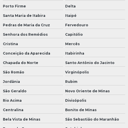
Porto Firme
Delta
Santa Maria de Itabira
Itaipé
Pedras de Maria da Cruz
Fervedouro
Senhora dos Remédios
Capitólio
Cristina
Mercês
Conceição da Aparecida
Itabirinha
Chapada do Norte
Santo Antônio do Jacinto
São Romão
Virginópolis
Jordânia
Rubim
São Geraldo
Novo Oriente de Minas
Rio Acima
Divisópolis
Centralina
Bonito de Minas
Bela Vista de Minas
São Sebastião do Maranhão