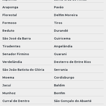
Araponga
Pavão
Florestal
Delfim Moreira
Formoso
Tiros
Reduto
Durandé
São José da Barra
Guiricema
Tiradentes
Angelândia
Senador Firmino
Guarani
Verdelândia
Desterro de Entre Rios
São João Batista do Glória
Serrania
Moema
Cordisburgo
Jacuí
Baldim
Munhoz
Bonfim
Curral de Dentro
São Gonçalo do Abaeté