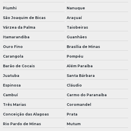
Piumhi
Nanuque
São Joaquim de Bicas
Araçuaí
Várzea da Palma
Taiobeiras
Itamarandiba
Guanhães
Ouro Fino
Brasília de Minas
Carangola
Pompéu
Barão de Cocais
Além Paraíba
Juatuba
Santa Bárbara
Espinosa
Cláudio
Cambuí
Carmo do Paranaíba
Três Marias
Coromandel
Conceição das Alagoas
Prata
Rio Pardo de Minas
Mutum