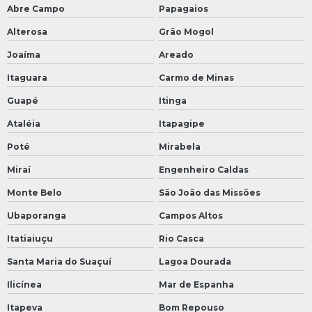
Abre Campo
Papagaios
Alterosa
Grão Mogol
Joaíma
Areado
Itaguara
Carmo de Minas
Guapé
Itinga
Ataléia
Itapagipe
Poté
Mirabela
Miraí
Engenheiro Caldas
Monte Belo
São João das Missões
Ubaporanga
Campos Altos
Itatiaiuçu
Rio Casca
Santa Maria do Suaçuí
Lagoa Dourada
Ilicínea
Mar de Espanha
Itapeva
Bom Repouso