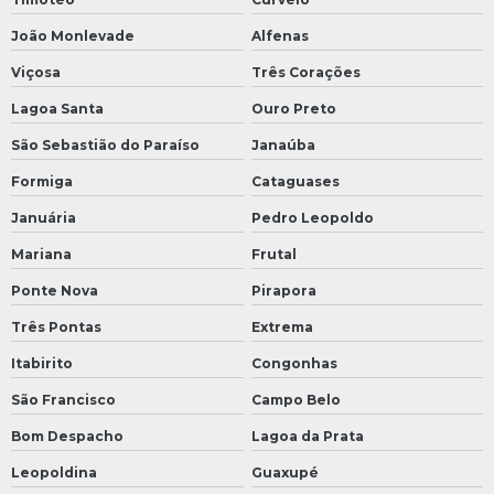
João Monlevade
Alfenas
Viçosa
Três Corações
Lagoa Santa
Ouro Preto
São Sebastião do Paraíso
Janaúba
Formiga
Cataguases
Januária
Pedro Leopoldo
Mariana
Frutal
Ponte Nova
Pirapora
Três Pontas
Extrema
Itabirito
Congonhas
São Francisco
Campo Belo
Bom Despacho
Lagoa da Prata
Leopoldina
Guaxupé