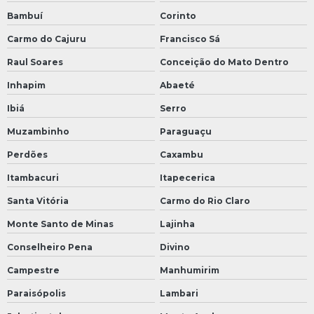
Bambuí
Corinto
Carmo do Cajuru
Francisco Sá
Raul Soares
Conceição do Mato Dentro
Inhapim
Abaeté
Ibiá
Serro
Muzambinho
Paraguaçu
Perdões
Caxambu
Itambacuri
Itapecerica
Santa Vitória
Carmo do Rio Claro
Monte Santo de Minas
Lajinha
Conselheiro Pena
Divino
Campestre
Manhumirim
Paraisópolis
Lambari