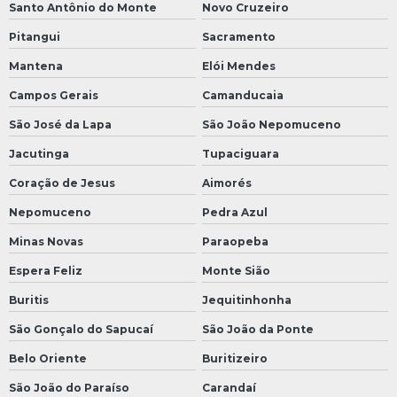
Santo Antônio do Monte
Novo Cruzeiro
Pitangui
Sacramento
Mantena
Elói Mendes
Campos Gerais
Camanducaia
São José da Lapa
São João Nepomuceno
Jacutinga
Tupaciguara
Coração de Jesus
Aimorés
Nepomuceno
Pedra Azul
Minas Novas
Paraopeba
Espera Feliz
Monte Sião
Buritis
Jequitinhonha
São Gonçalo do Sapucaí
São João da Ponte
Belo Oriente
Buritizeiro
São João do Paraíso
Carandaí