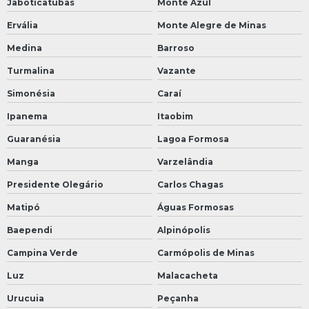
Jaboticatubas
Monte Azul
Ervália
Monte Alegre de Minas
Medina
Barroso
Turmalina
Vazante
Simonésia
Caraí
Ipanema
Itaobim
Guaranésia
Lagoa Formosa
Manga
Varzelândia
Presidente Olegário
Carlos Chagas
Matipó
Águas Formosas
Baependi
Alpinópolis
Campina Verde
Carmópolis de Minas
Luz
Malacacheta
Urucuia
Peçanha