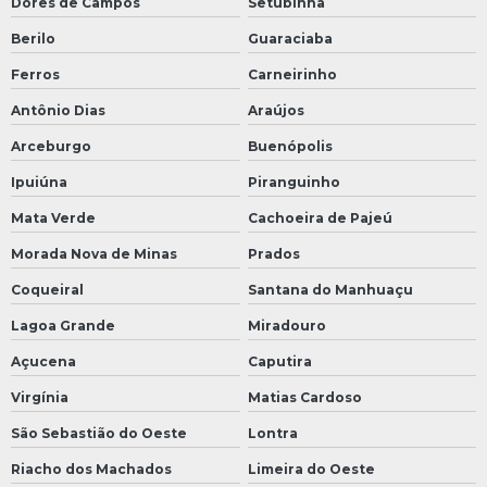
Dores de Campos
Setubinha
Berilo
Guaraciaba
Ferros
Carneirinho
Antônio Dias
Araújos
Arceburgo
Buenópolis
Ipuiúna
Piranguinho
Mata Verde
Cachoeira de Pajeú
Morada Nova de Minas
Prados
Coqueiral
Santana do Manhuaçu
Lagoa Grande
Miradouro
Açucena
Caputira
Virgínia
Matias Cardoso
São Sebastião do Oeste
Lontra
Riacho dos Machados
Limeira do Oeste