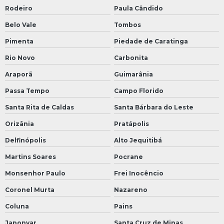
Rodeiro
Paula Cândido
Belo Vale
Tombos
Pimenta
Piedade de Caratinga
Rio Novo
Carbonita
Araporã
Guimarânia
Passa Tempo
Campo Florido
Santa Rita de Caldas
Santa Bárbara do Leste
Orizânia
Pratápolis
Delfinópolis
Alto Jequitibá
Martins Soares
Pocrane
Monsenhor Paulo
Frei Inocêncio
Coronel Murta
Nazareno
Coluna
Pains
Japonvar
Santa Cruz de Minas