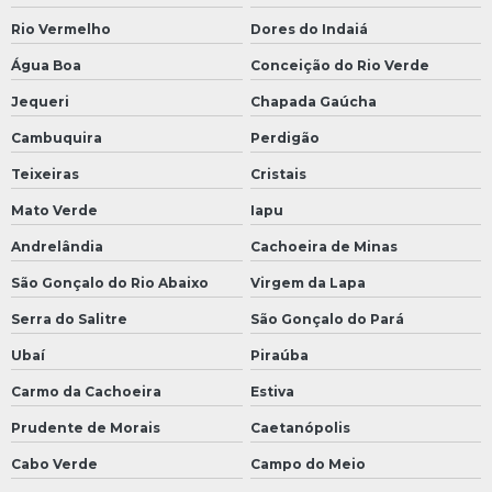
Rio Vermelho
Dores do Indaiá
Água Boa
Conceição do Rio Verde
Jequeri
Chapada Gaúcha
Cambuquira
Perdigão
Teixeiras
Cristais
Mato Verde
Iapu
Andrelândia
Cachoeira de Minas
São Gonçalo do Rio Abaixo
Virgem da Lapa
Serra do Salitre
São Gonçalo do Pará
Ubaí
Piraúba
Carmo da Cachoeira
Estiva
Prudente de Morais
Caetanópolis
Cabo Verde
Campo do Meio