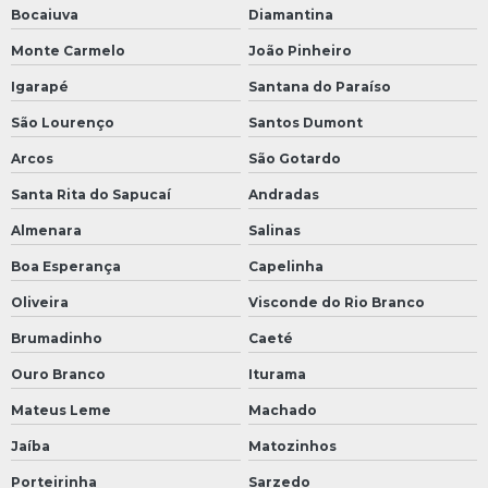
Bocaiuva
Diamantina
Monte Carmelo
João Pinheiro
Igarapé
Santana do Paraíso
São Lourenço
Santos Dumont
Arcos
São Gotardo
Santa Rita do Sapucaí
Andradas
Almenara
Salinas
Boa Esperança
Capelinha
Oliveira
Visconde do Rio Branco
Brumadinho
Caeté
Ouro Branco
Iturama
Mateus Leme
Machado
Jaíba
Matozinhos
Porteirinha
Sarzedo