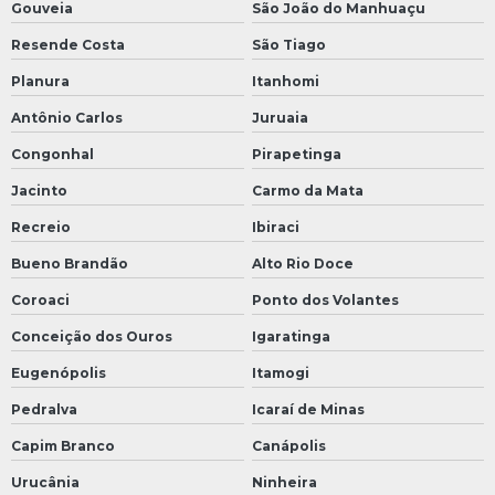
Gouveia
São João do Manhuaçu
Resende Costa
São Tiago
Planura
Itanhomi
Antônio Carlos
Juruaia
Congonhal
Pirapetinga
Jacinto
Carmo da Mata
Recreio
Ibiraci
Bueno Brandão
Alto Rio Doce
Coroaci
Ponto dos Volantes
Conceição dos Ouros
Igaratinga
Eugenópolis
Itamogi
Pedralva
Icaraí de Minas
Capim Branco
Canápolis
Urucânia
Ninheira