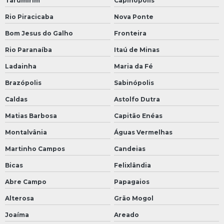
Tarumirim
Capinópolis
Rio Piracicaba
Nova Ponte
Bom Jesus do Galho
Fronteira
Rio Paranaíba
Itaú de Minas
Ladainha
Maria da Fé
Brazópolis
Sabinópolis
Caldas
Astolfo Dutra
Matias Barbosa
Capitão Enéas
Montalvânia
Águas Vermelhas
Martinho Campos
Candeias
Bicas
Felixlândia
Abre Campo
Papagaios
Alterosa
Grão Mogol
Joaíma
Areado