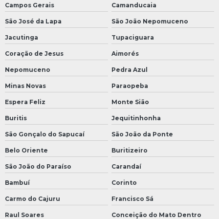
Campos Gerais
Camanducaia
São José da Lapa
São João Nepomuceno
Jacutinga
Tupaciguara
Coração de Jesus
Aimorés
Nepomuceno
Pedra Azul
Minas Novas
Paraopeba
Espera Feliz
Monte Sião
Buritis
Jequitinhonha
São Gonçalo do Sapucaí
São João da Ponte
Belo Oriente
Buritizeiro
São João do Paraíso
Carandaí
Bambuí
Corinto
Carmo do Cajuru
Francisco Sá
Raul Soares
Conceição do Mato Dentro