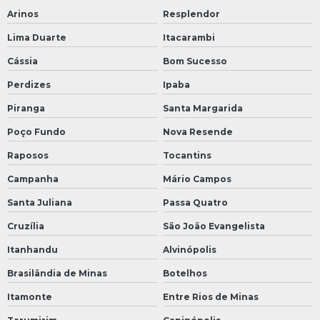
Arinos
Resplendor
Lima Duarte
Itacarambi
Cássia
Bom Sucesso
Perdizes
Ipaba
Piranga
Santa Margarida
Poço Fundo
Nova Resende
Raposos
Tocantins
Campanha
Mário Campos
Santa Juliana
Passa Quatro
Cruzília
São João Evangelista
Itanhandu
Alvinópolis
Brasilândia de Minas
Botelhos
Itamonte
Entre Rios de Minas