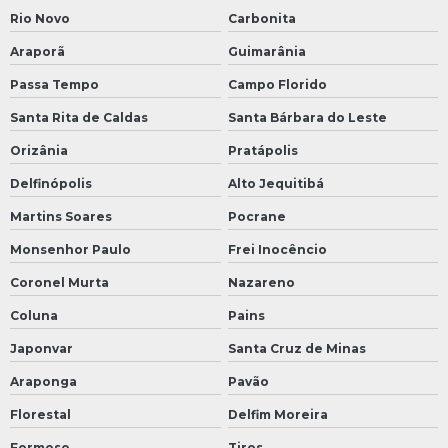
Rio Novo
Carbonita
Araporã
Guimarânia
Passa Tempo
Campo Florido
Santa Rita de Caldas
Santa Bárbara do Leste
Orizânia
Pratápolis
Delfinópolis
Alto Jequitibá
Martins Soares
Pocrane
Monsenhor Paulo
Frei Inocêncio
Coronel Murta
Nazareno
Coluna
Pains
Japonvar
Santa Cruz de Minas
Araponga
Pavão
Florestal
Delfim Moreira
Formoso
Tiros