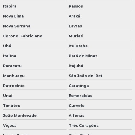
Itabira
Passos
Nova Lima
Araxá
Nova Serrana
Lavras
Coronel Fabriciano
Muriaé
Ubá
Ituiutaba
Itaúna
Pará de Minas
Paracatu
Itajubá
Manhuaçu
São João del Rei
Patrocínio
Caratinga
Unaí
Esmeraldas
Timóteo
Curvelo
João Monlevade
Alfenas
Viçosa
Três Corações