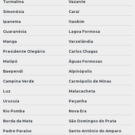
Turmalina
Vazante
Simonésia
Caraí
Ipanema
Itaobim
Guaranésia
Lagoa Formosa
Manga
Varzelândia
Presidente Olegário
Carlos Chagas
Matipó
Águas Formosas
Baependi
Alpinópolis
Campina Verde
Carmópolis de Minas
Luz
Malacacheta
Urucuia
Peçanha
Rio Pomba
Nova Era
Borda da Mata
São Domingos do Prata
Padre Paraíso
Santo Antônio do Amparo