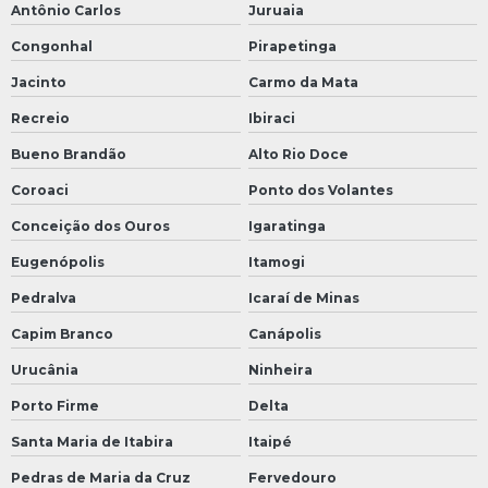
Antônio Carlos
Juruaia
Congonhal
Pirapetinga
Jacinto
Carmo da Mata
Recreio
Ibiraci
Bueno Brandão
Alto Rio Doce
Coroaci
Ponto dos Volantes
Conceição dos Ouros
Igaratinga
Eugenópolis
Itamogi
Pedralva
Icaraí de Minas
Capim Branco
Canápolis
Urucânia
Ninheira
Porto Firme
Delta
Santa Maria de Itabira
Itaipé
Pedras de Maria da Cruz
Fervedouro