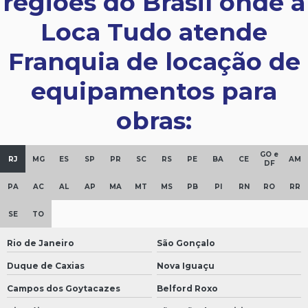
regiões do Brasil onde a
Loca Tudo atende
Franquia de locação de
equipamentos para
obras:
GO e
RJ
MG
ES
SP
PR
SC
RS
PE
BA
CE
AM
DF
PA
AC
AL
AP
MA
MT
MS
PB
PI
RN
RO
RR
SE
TO
Rio de Janeiro
São Gonçalo
Duque de Caxias
Nova Iguaçu
Campos dos Goytacazes
Belford Roxo