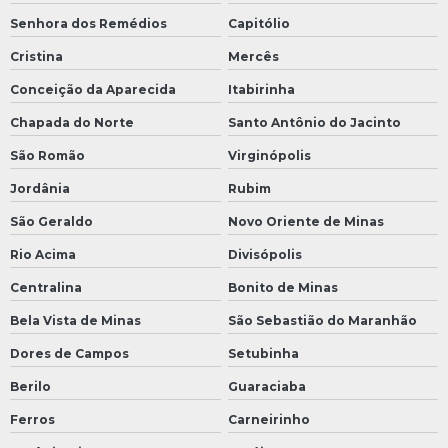
Senhora dos Remédios
Capitólio
Cristina
Mercês
Conceição da Aparecida
Itabirinha
Chapada do Norte
Santo Antônio do Jacinto
São Romão
Virginópolis
Jordânia
Rubim
São Geraldo
Novo Oriente de Minas
Rio Acima
Divisópolis
Centralina
Bonito de Minas
Bela Vista de Minas
São Sebastião do Maranhão
Dores de Campos
Setubinha
Berilo
Guaraciaba
Ferros
Carneirinho