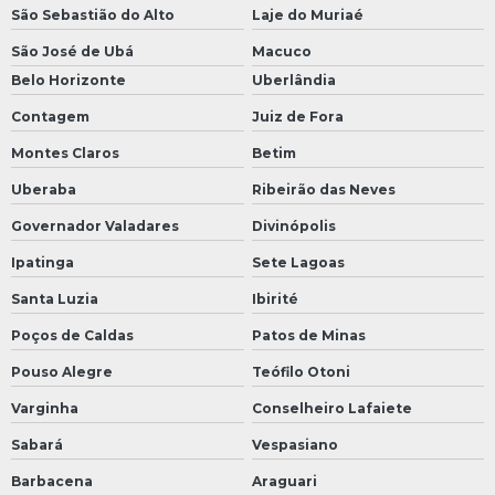
São Sebastião do Alto
Laje do Muriaé
São José de Ubá
Macuco
Belo Horizonte
Uberlândia
Contagem
Juiz de Fora
Montes Claros
Betim
Uberaba
Ribeirão das Neves
Governador Valadares
Divinópolis
Ipatinga
Sete Lagoas
Santa Luzia
Ibirité
Poços de Caldas
Patos de Minas
Pouso Alegre
Teófilo Otoni
Varginha
Conselheiro Lafaiete
Sabará
Vespasiano
Barbacena
Araguari