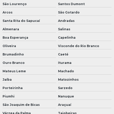
São Lourenço
Santos Dumont
Arcos
São Gotardo
Santa Rita do Sapucaí
Andradas
Almenara
Salinas
Boa Esperança
Capelinha
Oliveira
Visconde do Rio Branco
Brumadinho
Caeté
Ouro Branco
Iturama
Mateus Leme
Machado
Jaíba
Matozinhos
Porteirinha
Sarzedo
Piumhi
Nanuque
São Joaquim de Bicas
Araçuaí
Várzea da Palma
Taiobeiras