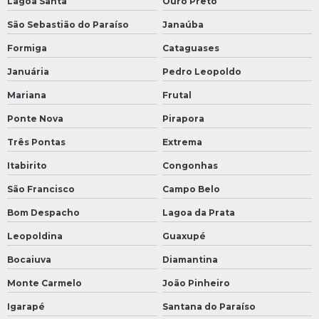
Lagoa Santa
Ouro Preto
São Sebastião do Paraíso
Janaúba
Formiga
Cataguases
Januária
Pedro Leopoldo
Mariana
Frutal
Ponte Nova
Pirapora
Três Pontas
Extrema
Itabirito
Congonhas
São Francisco
Campo Belo
Bom Despacho
Lagoa da Prata
Leopoldina
Guaxupé
Bocaiuva
Diamantina
Monte Carmelo
João Pinheiro
Igarapé
Santana do Paraíso