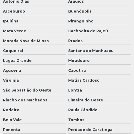
Antônio Dias
Araújos
Arceburgo
Buenópolis
Ipuiúna
Piranguinho
Mata Verde
Cachoeira de Pajeú
Morada Nova de Minas
Prados
Coqueiral
Santana do Manhuaçu
Lagoa Grande
Miradouro
Açucena
Caputira
Virgínia
Matias Cardoso
São Sebastião do Oeste
Lontra
Riacho dos Machados
Limeira do Oeste
Rodeiro
Paula Cândido
Belo Vale
Tombos
Pimenta
Piedade de Caratinga