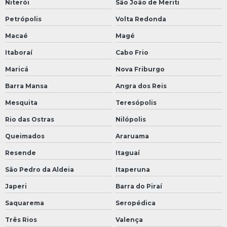
Niterói
São João de Meriti
Petrópolis
Volta Redonda
Macaé
Magé
Itaboraí
Cabo Frio
Maricá
Nova Friburgo
Barra Mansa
Angra dos Reis
Mesquita
Teresópolis
Rio das Ostras
Nilópolis
Queimados
Araruama
Resende
Itaguaí
São Pedro da Aldeia
Itaperuna
Japeri
Barra do Piraí
Saquarema
Seropédica
Três Rios
Valença