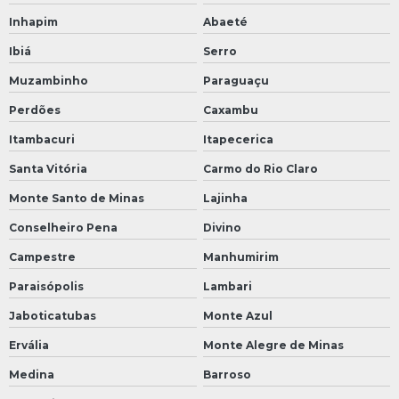
Inhapim
Abaeté
Ibiá
Serro
Muzambinho
Paraguaçu
Perdões
Caxambu
Itambacuri
Itapecerica
Santa Vitória
Carmo do Rio Claro
Monte Santo de Minas
Lajinha
Conselheiro Pena
Divino
Campestre
Manhumirim
Paraisópolis
Lambari
Jaboticatubas
Monte Azul
Ervália
Monte Alegre de Minas
Medina
Barroso