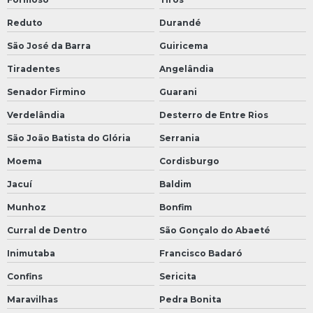
Reduto
Durandé
São José da Barra
Guiricema
Tiradentes
Angelândia
Senador Firmino
Guarani
Verdelândia
Desterro de Entre Rios
São João Batista do Glória
Serrania
Moema
Cordisburgo
Jacuí
Baldim
Munhoz
Bonfim
Curral de Dentro
São Gonçalo do Abaeté
Inimutaba
Francisco Badaró
Confins
Sericita
Maravilhas
Pedra Bonita