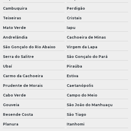
Cambuquira
Perdigão
Teixeiras
Cristais
Mato Verde
Iapu
Andrelândia
Cachoeira de Minas
São Gonçalo do Rio Abaixo
Virgem da Lapa
Serra do Salitre
São Gonçalo do Pará
Ubaí
Piraúba
Carmo da Cachoeira
Estiva
Prudente de Morais
Caetanópolis
Cabo Verde
Campo do Meio
Gouveia
São João do Manhuaçu
Resende Costa
São Tiago
Planura
Itanhomi