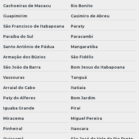
Cachoeiras de Macacu
Rio Bonito
Guapimirim
Casimiro de Abreu
São Francisco de Itabapoana
Paraty
Paraíba do Sul
Paracambi
Santo Antônio de Pádua
Mangaratiba
Armação dos Búzios
São Fidélis
São João da Barra
Bom Jesus do Itabapoana
Vassouras
Tanguá
Arraial do Cabo
Itatiaia
Paty do Alferes
Bom Jardim
Iguaba Grande
Piraí
Miracema
Miguel Pereira
Pinheiral
Itaocara
Quissamã
São José do Vale do Rio Preto