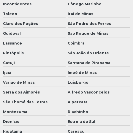
Inconfidentes
Cônego Marinho
Toledo
Iraí de Minas
Claro dos Poções
São Pedro dos Ferros
Guidoval
São Roque de Minas
Lassance
Coimbra
Pintópolis
São João do Oriente
Catuji
Santana de Pirapama
Ijaci
Imbé de Minas
Varjão de Minas
Luisburgo
Serra dos Aimorés
Alfredo Vasconcelos
São Thomé das Letras
Alpercata
Montezuma
Riachinho
Dionísio
Estrela do Sul
Iguatama
Careaçu