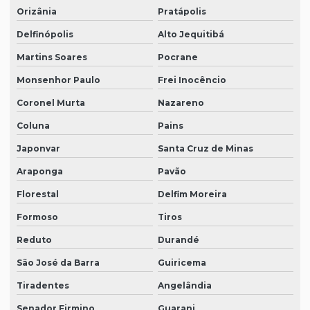
Orizânia
Pratápolis
Delfinópolis
Alto Jequitibá
Martins Soares
Pocrane
Monsenhor Paulo
Frei Inocêncio
Coronel Murta
Nazareno
Coluna
Pains
Japonvar
Santa Cruz de Minas
Araponga
Pavão
Florestal
Delfim Moreira
Formoso
Tiros
Reduto
Durandé
São José da Barra
Guiricema
Tiradentes
Angelândia
Senador Firmino
Guarani