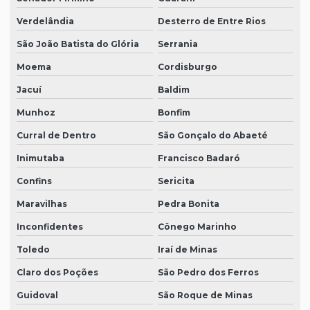
Verdelândia
Desterro de Entre Rios
São João Batista do Glória
Serrania
Moema
Cordisburgo
Jacuí
Baldim
Munhoz
Bonfim
Curral de Dentro
São Gonçalo do Abaeté
Inimutaba
Francisco Badaró
Confins
Sericita
Maravilhas
Pedra Bonita
Inconfidentes
Cônego Marinho
Toledo
Iraí de Minas
Claro dos Poções
São Pedro dos Ferros
Guidoval
São Roque de Minas