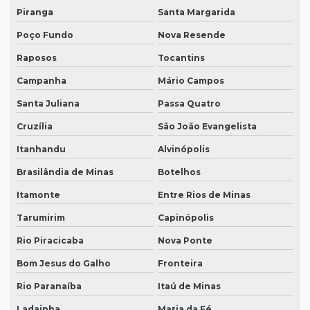
Piranga
Santa Margarida
Poço Fundo
Nova Resende
Raposos
Tocantins
Campanha
Mário Campos
Santa Juliana
Passa Quatro
Cruzília
São João Evangelista
Itanhandu
Alvinópolis
Brasilândia de Minas
Botelhos
Itamonte
Entre Rios de Minas
Tarumirim
Capinópolis
Rio Piracicaba
Nova Ponte
Bom Jesus do Galho
Fronteira
Rio Paranaíba
Itaú de Minas
Ladainha
Maria da Fé