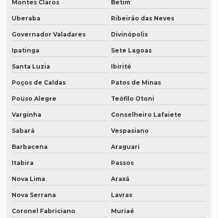
Montes Claros
Betim
Uberaba
Ribeirão das Neves
Governador Valadares
Divinópolis
Ipatinga
Sete Lagoas
Santa Luzia
Ibirité
Poços de Caldas
Patos de Minas
Pouso Alegre
Teófilo Otoni
Varginha
Conselheiro Lafaiete
Sabará
Vespasiano
Barbacena
Araguari
Itabira
Passos
Nova Lima
Araxá
Nova Serrana
Lavras
Coronel Fabriciano
Muriaé