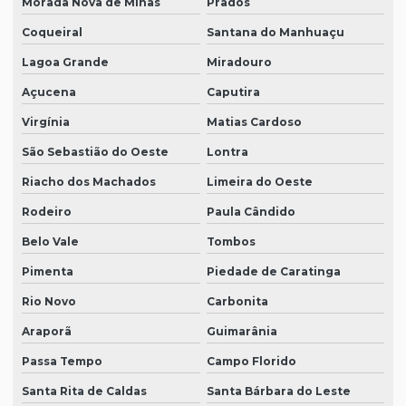
Morada Nova de Minas
Prados
Coqueiral
Santana do Manhuaçu
Lagoa Grande
Miradouro
Açucena
Caputira
Virgínia
Matias Cardoso
São Sebastião do Oeste
Lontra
Riacho dos Machados
Limeira do Oeste
Rodeiro
Paula Cândido
Belo Vale
Tombos
Pimenta
Piedade de Caratinga
Rio Novo
Carbonita
Araporã
Guimarânia
Passa Tempo
Campo Florido
Santa Rita de Caldas
Santa Bárbara do Leste