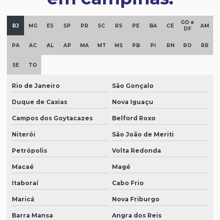
GO e
RJ
MG
ES
SP
PR
SC
RS
PE
BA
CE
AM
DF
PA
AC
AL
AP
MA
MT
MS
PB
PI
RN
RO
RR
SE
TO
Rio de Janeiro
São Gonçalo
Duque de Caxias
Nova Iguaçu
Campos dos Goytacazes
Belford Roxo
Niterói
São João de Meriti
Petrópolis
Volta Redonda
Macaé
Magé
Itaboraí
Cabo Frio
Maricá
Nova Friburgo
Barra Mansa
Angra dos Reis