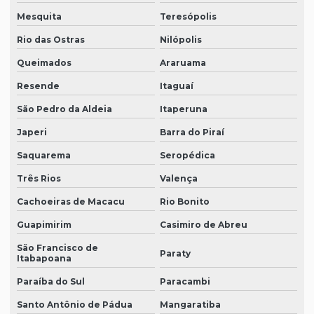
Mesquita
Teresópolis
Rio das Ostras
Nilópolis
Queimados
Araruama
Resende
Itaguaí
São Pedro da Aldeia
Itaperuna
Japeri
Barra do Piraí
Saquarema
Seropédica
Três Rios
Valença
Cachoeiras de Macacu
Rio Bonito
Guapimirim
Casimiro de Abreu
São Francisco de
Paraty
Itabapoana
Paraíba do Sul
Paracambi
Santo Antônio de Pádua
Mangaratiba