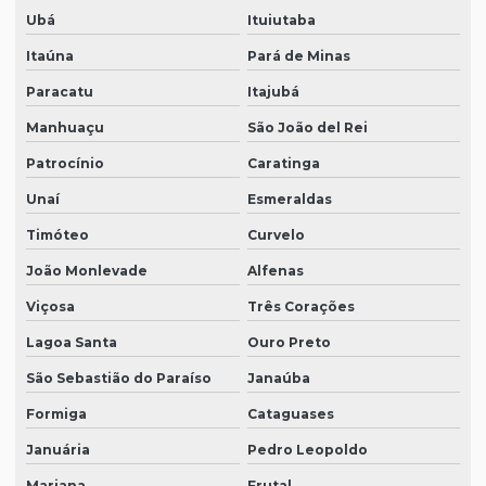
Ubá
Ituiutaba
Itaúna
Pará de Minas
Paracatu
Itajubá
Manhuaçu
São João del Rei
Patrocínio
Caratinga
Unaí
Esmeraldas
Timóteo
Curvelo
João Monlevade
Alfenas
Viçosa
Três Corações
Lagoa Santa
Ouro Preto
São Sebastião do Paraíso
Janaúba
Formiga
Cataguases
Januária
Pedro Leopoldo
Mariana
Frutal