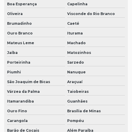
Boa Esperança
Capelinha
Oliveira
Visconde do Rio Branco
Brumadinho
Caeté
Ouro Branco
Iturama
Mateus Leme
Machado
Jaíba
Matozinhos
Porteirinha
Sarzedo
Piumhi
Nanuque
São Joaquim de Bicas
Araçuaí
Várzea da Palma
Taiobeiras
Itamarandiba
Guanhães
Ouro Fino
Brasília de Minas
Carangola
Pompéu
Barão de Cocais
Além Paraíba