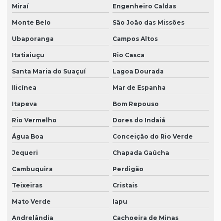
Miraí
Engenheiro Caldas
Monte Belo
São João das Missões
Ubaporanga
Campos Altos
Itatiaiuçu
Rio Casca
Santa Maria do Suaçuí
Lagoa Dourada
Ilicínea
Mar de Espanha
Itapeva
Bom Repouso
Rio Vermelho
Dores do Indaiá
Água Boa
Conceição do Rio Verde
Jequeri
Chapada Gaúcha
Cambuquira
Perdigão
Teixeiras
Cristais
Mato Verde
Iapu
Andrelândia
Cachoeira de Minas