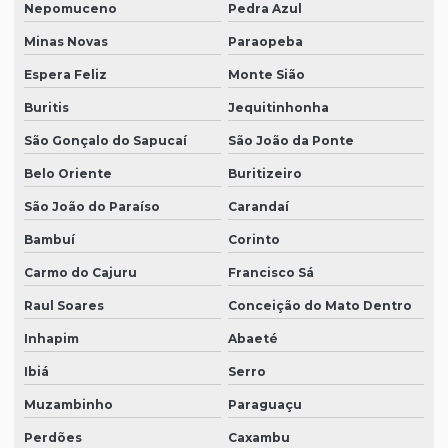
Nepomuceno
Pedra Azul
Minas Novas
Paraopeba
Espera Feliz
Monte Sião
Buritis
Jequitinhonha
São Gonçalo do Sapucaí
São João da Ponte
Belo Oriente
Buritizeiro
São João do Paraíso
Carandaí
Bambuí
Corinto
Carmo do Cajuru
Francisco Sá
Raul Soares
Conceição do Mato Dentro
Inhapim
Abaeté
Ibiá
Serro
Muzambinho
Paraguaçu
Perdões
Caxambu