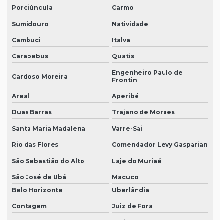
Porciúncula
Carmo
Sumidouro
Natividade
Cambuci
Italva
Carapebus
Quatis
Engenheiro Paulo de
Cardoso Moreira
Frontin
Areal
Aperibé
Duas Barras
Trajano de Moraes
Santa Maria Madalena
Varre-Sai
Rio das Flores
Comendador Levy Gasparian
São Sebastião do Alto
Laje do Muriaé
São José de Ubá
Macuco
Belo Horizonte
Uberlândia
Contagem
Juiz de Fora