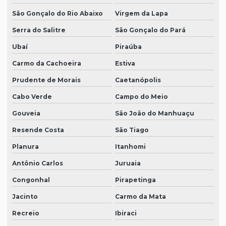
São Gonçalo do Rio Abaixo
Virgem da Lapa
Serra do Salitre
São Gonçalo do Pará
Ubaí
Piraúba
Carmo da Cachoeira
Estiva
Prudente de Morais
Caetanópolis
Cabo Verde
Campo do Meio
Gouveia
São João do Manhuaçu
Resende Costa
São Tiago
Planura
Itanhomi
Antônio Carlos
Juruaia
Congonhal
Pirapetinga
Jacinto
Carmo da Mata
Recreio
Ibiraci