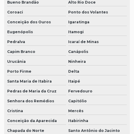
Bueno Brandão
Alto Rio Doce
Coroaci
Ponto dos Volantes
Conceição dos Ouros
Igaratinga
Eugenópolis
Itamogi
Pedralva
Icaraí de Minas
Capim Branco
Canápolis
Urucânia
Ninheira
Porto Firme
Delta
Santa Maria de Itabira
Itaipé
Pedras de Maria da Cruz
Fervedouro
Senhora dos Remédios
Capitólio
Cristina
Mercês
Conceição da Aparecida
Itabirinha
Chapada do Norte
Santo Antônio do Jacinto