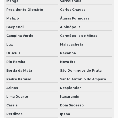
Manga
Varzelândia
Presidente Olegário
Carlos Chagas
Matipó
Águas Formosas
Baependi
Alpinópolis
Campina Verde
Carmópolis de Minas
Luz
Malacacheta
Urucuia
Peçanha
Rio Pomba
Nova Era
Borda da Mata
São Domingos do Prata
Padre Paraíso
Santo Antônio do Amparo
Arinos
Resplendor
Lima Duarte
Itacarambi
Cássia
Bom Sucesso
Perdizes
Ipaba