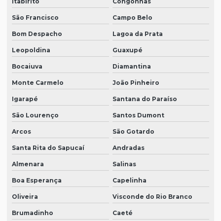
Itabirito
Congonhas
São Francisco
Campo Belo
Bom Despacho
Lagoa da Prata
Leopoldina
Guaxupé
Bocaiuva
Diamantina
Monte Carmelo
João Pinheiro
Igarapé
Santana do Paraíso
São Lourenço
Santos Dumont
Arcos
São Gotardo
Santa Rita do Sapucaí
Andradas
Almenara
Salinas
Boa Esperança
Capelinha
Oliveira
Visconde do Rio Branco
Brumadinho
Caeté