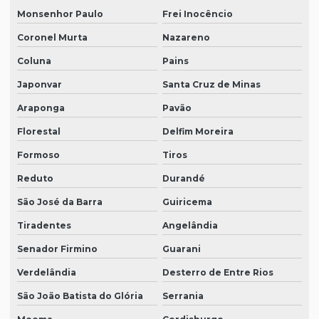
Monsenhor Paulo
Frei Inocêncio
Coronel Murta
Nazareno
Coluna
Pains
Japonvar
Santa Cruz de Minas
Araponga
Pavão
Florestal
Delfim Moreira
Formoso
Tiros
Reduto
Durandé
São José da Barra
Guiricema
Tiradentes
Angelândia
Senador Firmino
Guarani
Verdelândia
Desterro de Entre Rios
São João Batista do Glória
Serrania