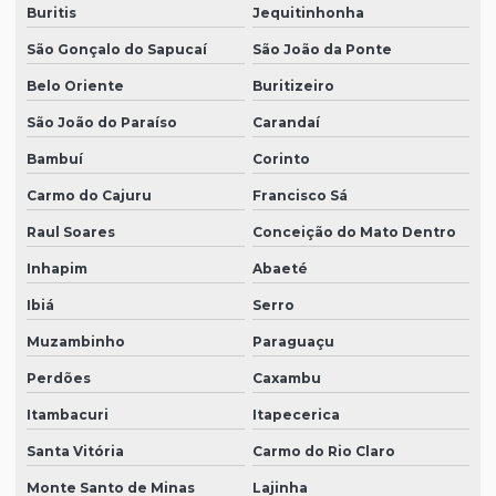
Buritis
Jequitinhonha
São Gonçalo do Sapucaí
São João da Ponte
Belo Oriente
Buritizeiro
São João do Paraíso
Carandaí
Bambuí
Corinto
Carmo do Cajuru
Francisco Sá
Raul Soares
Conceição do Mato Dentro
Inhapim
Abaeté
Ibiá
Serro
Muzambinho
Paraguaçu
Perdões
Caxambu
Itambacuri
Itapecerica
Santa Vitória
Carmo do Rio Claro
Monte Santo de Minas
Lajinha