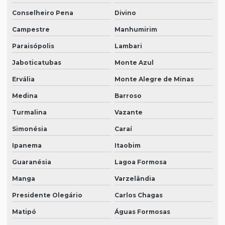
Conselheiro Pena
Divino
Campestre
Manhumirim
Paraisópolis
Lambari
Jaboticatubas
Monte Azul
Ervália
Monte Alegre de Minas
Medina
Barroso
Turmalina
Vazante
Simonésia
Caraí
Ipanema
Itaobim
Guaranésia
Lagoa Formosa
Manga
Varzelândia
Presidente Olegário
Carlos Chagas
Matipó
Águas Formosas