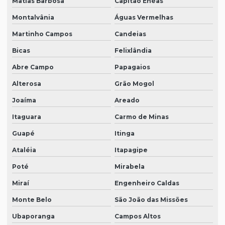
Matias Barbosa
Capitão Enéas
Montalvânia
Águas Vermelhas
Martinho Campos
Candeias
Bicas
Felixlândia
Abre Campo
Papagaios
Alterosa
Grão Mogol
Joaíma
Areado
Itaguara
Carmo de Minas
Guapé
Itinga
Ataléia
Itapagipe
Poté
Mirabela
Miraí
Engenheiro Caldas
Monte Belo
São João das Missões
Ubaporanga
Campos Altos