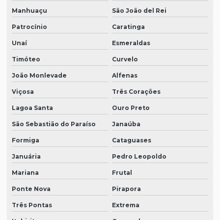
Manhuaçu
São João del Rei
Patrocínio
Caratinga
Unaí
Esmeraldas
Timóteo
Curvelo
João Monlevade
Alfenas
Viçosa
Três Corações
Lagoa Santa
Ouro Preto
São Sebastião do Paraíso
Janaúba
Formiga
Cataguases
Januária
Pedro Leopoldo
Mariana
Frutal
Ponte Nova
Pirapora
Três Pontas
Extrema