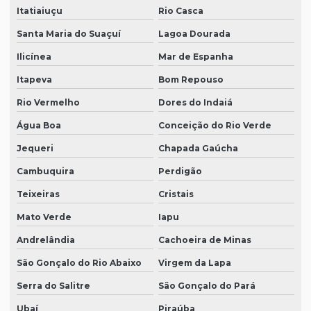
Itatiaiuçu
Rio Casca
Santa Maria do Suaçuí
Lagoa Dourada
Ilicínea
Mar de Espanha
Itapeva
Bom Repouso
Rio Vermelho
Dores do Indaiá
Água Boa
Conceição do Rio Verde
Jequeri
Chapada Gaúcha
Cambuquira
Perdigão
Teixeiras
Cristais
Mato Verde
Iapu
Andrelândia
Cachoeira de Minas
São Gonçalo do Rio Abaixo
Virgem da Lapa
Serra do Salitre
São Gonçalo do Pará
Ubaí
Piraúba