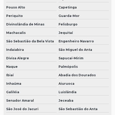
Pouso Alto
Capetinga
Periquito
Guarda-Mor
Divinolândia de Minas
Felisburgo
Machacalis
Jequitaí
São Sebastião da Bela Vista
Engenheiro Navarro
Indaiabira
São Miguel do Anta
Divisa Alegre
Sapucaí-Mirim
Naque
Palmópolis
Ibiaí
Abadia dos Dourados
Inhaúma
Aiuruoca
Galiléia
Luislândia
Senador Amaral
Jeceaba
São José do Jacuri
São Sebastião do Anta