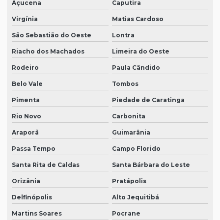
Açucena
Caputira
Virgínia
Matias Cardoso
São Sebastião do Oeste
Lontra
Riacho dos Machados
Limeira do Oeste
Rodeiro
Paula Cândido
Belo Vale
Tombos
Pimenta
Piedade de Caratinga
Rio Novo
Carbonita
Araporã
Guimarânia
Passa Tempo
Campo Florido
Santa Rita de Caldas
Santa Bárbara do Leste
Orizânia
Pratápolis
Delfinópolis
Alto Jequitibá
Martins Soares
Pocrane