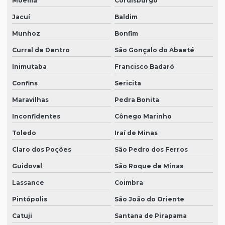
Moema
Cordisburgo
Jacuí
Baldim
Munhoz
Bonfim
Curral de Dentro
São Gonçalo do Abaeté
Inimutaba
Francisco Badaró
Confins
Sericita
Maravilhas
Pedra Bonita
Inconfidentes
Cônego Marinho
Toledo
Iraí de Minas
Claro dos Poções
São Pedro dos Ferros
Guidoval
São Roque de Minas
Lassance
Coimbra
Pintópolis
São João do Oriente
Catuji
Santana de Pirapama