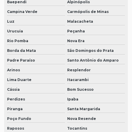
Baependi
Alpinópolis
Campina Verde
Carmópolis de Minas
Luz
Malacacheta
Urucuia
Peçanha
Rio Pomba
Nova Era
Borda da Mata
São Domingos do Prata
Padre Paraíso
Santo Antônio do Amparo
Arinos
Resplendor
Lima Duarte
Itacarambi
Cássia
Bom Sucesso
Perdizes
Ipaba
Piranga
Santa Margarida
Poço Fundo
Nova Resende
Raposos
Tocantins