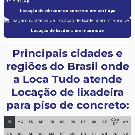
Locação de vibrador de concreto em bertioga
Locação de lixadeira em mairinque
Principais cidades e
regiões do Brasil onde
a Loca Tudo atende
Locação de lixadeira
para piso de concreto:
GO e
RJ
MG
ES
SP
PR
SC
RS
PE
BA
CE
AM
DF
PA
AC
AL
AP
MA
MT
MS
PB
PI
RN
RO
RR