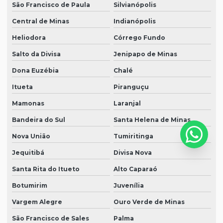
São Francisco de Paula
Silvianópolis
Central de Minas
Indianópolis
Heliodora
Córrego Fundo
Salto da Divisa
Jenipapo de Minas
Dona Euzébia
Chalé
Itueta
Piranguçu
Mamonas
Laranjal
Bandeira do Sul
Santa Helena de Minas
Nova União
Tumiritinga
Jequitibá
Divisa Nova
Santa Rita do Itueto
Alto Caparaó
Botumirim
Juvenília
Vargem Alegre
Ouro Verde de Minas
São Francisco de Sales
Palma