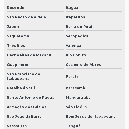
Resende
Itaguaí
São Pedro da Aldeia
Itaperuna
Japeri
Barra do Piraí
Saquarema
Seropédica
Três Rios
Valença
Cachoeiras de Macacu
Rio Bonito
Guapimirim
Casimiro de Abreu
São Francisco de
Paraty
Itabapoana
Paraíba do Sul
Paracambi
Santo Antônio de Pádua
Mangaratiba
Armação dos Búzios
São Fidélis
São João da Barra
Bom Jesus do Itabapoana
Vassouras
Tanguá