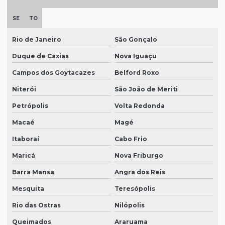
SE
TO
Rio de Janeiro
São Gonçalo
Duque de Caxias
Nova Iguaçu
Campos dos Goytacazes
Belford Roxo
Niterói
São João de Meriti
Petrópolis
Volta Redonda
Macaé
Magé
Itaboraí
Cabo Frio
Maricá
Nova Friburgo
Barra Mansa
Angra dos Reis
Mesquita
Teresópolis
Rio das Ostras
Nilópolis
Queimados
Araruama