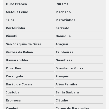
Ouro Branco
Iturama
Mateus Leme
Machado
Jaíba
Matozinhos
Porteirinha
Sarzedo
Piumhi
Nanuque
São Joaquim de Bicas
Araçuaí
Várzea da Palma
Taiobeiras
Itamarandiba
Guanhães
Ouro Fino
Brasília de Minas
Carangola
Pompéu
Barão de Cocais
Além Paraíba
Juatuba
Santa Bárbara
Espinosa
Cláudio
Cambuí
Carmo do Paranaíba