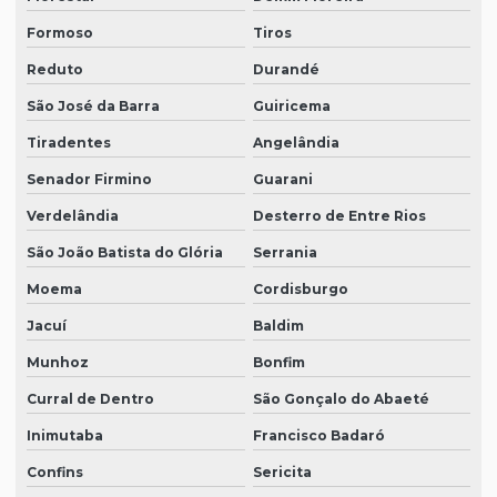
Formoso
Tiros
Reduto
Durandé
São José da Barra
Guiricema
Tiradentes
Angelândia
Senador Firmino
Guarani
Verdelândia
Desterro de Entre Rios
São João Batista do Glória
Serrania
Moema
Cordisburgo
Jacuí
Baldim
Munhoz
Bonfim
Curral de Dentro
São Gonçalo do Abaeté
Inimutaba
Francisco Badaró
Confins
Sericita