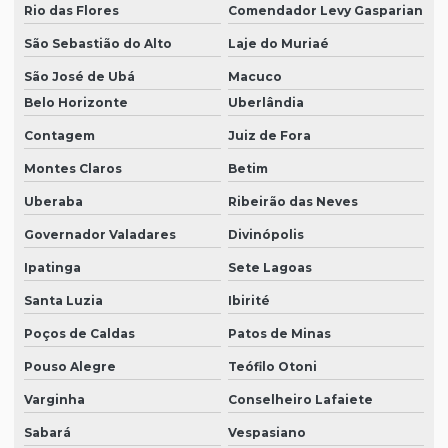
Rio das Flores
Comendador Levy Gasparian
São Sebastião do Alto
Laje do Muriaé
São José de Ubá
Macuco
Belo Horizonte
Uberlândia
Contagem
Juiz de Fora
Montes Claros
Betim
Uberaba
Ribeirão das Neves
Governador Valadares
Divinópolis
Ipatinga
Sete Lagoas
Santa Luzia
Ibirité
Poços de Caldas
Patos de Minas
Pouso Alegre
Teófilo Otoni
Varginha
Conselheiro Lafaiete
Sabará
Vespasiano