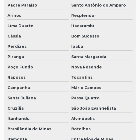
Padre Paraíso
Santo Antônio do Amparo
Arinos
Resplendor
Lima Duarte
Itacarambi
Cássia
Bom Sucesso
Perdizes
Ipaba
Piranga
Santa Margarida
Poço Fundo
Nova Resende
Raposos
Tocantins
Campanha
Mário Campos
Santa Juliana
Passa Quatro
Cruzília
São João Evangelista
Itanhandu
Alvinópolis
Brasilândia de Minas
Botelhos
Itamonte
Entre Rios de Minas