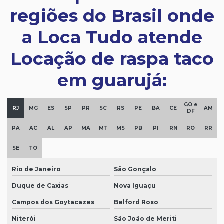
regiões do Brasil onde
a Loca Tudo atende
Locação de raspa taco
em guarujá:
GO e
RJ
MG
ES
SP
PR
SC
RS
PE
BA
CE
AM
DF
PA
AC
AL
AP
MA
MT
MS
PB
PI
RN
RO
RR
SE
TO
Rio de Janeiro
São Gonçalo
Duque de Caxias
Nova Iguaçu
Campos dos Goytacazes
Belford Roxo
Niterói
São João de Meriti