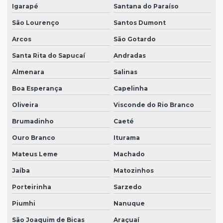
Igarapé
Santana do Paraíso
São Lourenço
Santos Dumont
Arcos
São Gotardo
Santa Rita do Sapucaí
Andradas
Almenara
Salinas
Boa Esperança
Capelinha
Oliveira
Visconde do Rio Branco
Brumadinho
Caeté
Ouro Branco
Iturama
Mateus Leme
Machado
Jaíba
Matozinhos
Porteirinha
Sarzedo
Piumhi
Nanuque
São Joaquim de Bicas
Araçuaí