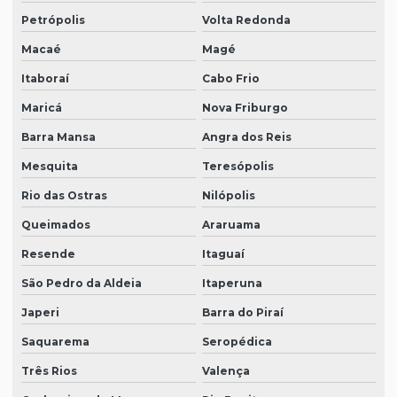
Petrópolis
Volta Redonda
Macaé
Magé
Itaboraí
Cabo Frio
Maricá
Nova Friburgo
Barra Mansa
Angra dos Reis
Mesquita
Teresópolis
Rio das Ostras
Nilópolis
Queimados
Araruama
Resende
Itaguaí
São Pedro da Aldeia
Itaperuna
Japeri
Barra do Piraí
Saquarema
Seropédica
Três Rios
Valença