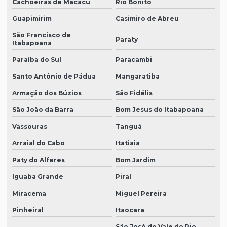
Cachoeiras de Macacu
Rio Bonito
Guapimirim
Casimiro de Abreu
São Francisco de
Paraty
Itabapoana
Paraíba do Sul
Paracambi
Santo Antônio de Pádua
Mangaratiba
Armação dos Búzios
São Fidélis
São João da Barra
Bom Jesus do Itabapoana
Vassouras
Tanguá
Arraial do Cabo
Itatiaia
Paty do Alferes
Bom Jardim
Iguaba Grande
Piraí
Miracema
Miguel Pereira
Pinheiral
Itaocara
São José do Vale do Rio