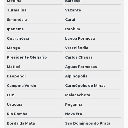
Medina
Barroso
Turmalina
Vazante
Simonésia
Caraí
Ipanema
Itaobim
Guaranésia
Lagoa Formosa
Manga
Varzelândia
Presidente Olegário
Carlos Chagas
Matipó
Águas Formosas
Baependi
Alpinópolis
Campina Verde
Carmópolis de Minas
Luz
Malacacheta
Urucuia
Peçanha
Rio Pomba
Nova Era
Borda da Mata
São Domingos do Prata