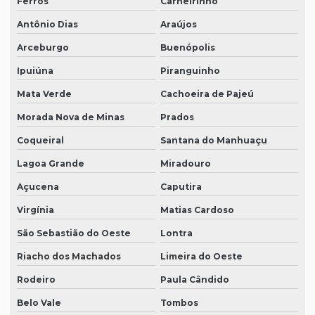
Ferros
Carneirinho
Antônio Dias
Araújos
Arceburgo
Buenópolis
Ipuiúna
Piranguinho
Mata Verde
Cachoeira de Pajeú
Morada Nova de Minas
Prados
Coqueiral
Santana do Manhuaçu
Lagoa Grande
Miradouro
Açucena
Caputira
Virgínia
Matias Cardoso
São Sebastião do Oeste
Lontra
Riacho dos Machados
Limeira do Oeste
Rodeiro
Paula Cândido
Belo Vale
Tombos