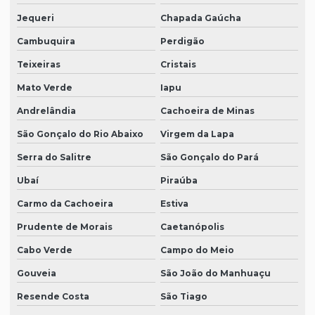
Jequeri
Chapada Gaúcha
Cambuquira
Perdigão
Teixeiras
Cristais
Mato Verde
Iapu
Andrelândia
Cachoeira de Minas
São Gonçalo do Rio Abaixo
Virgem da Lapa
Serra do Salitre
São Gonçalo do Pará
Ubaí
Piraúba
Carmo da Cachoeira
Estiva
Prudente de Morais
Caetanópolis
Cabo Verde
Campo do Meio
Gouveia
São João do Manhuaçu
Resende Costa
São Tiago