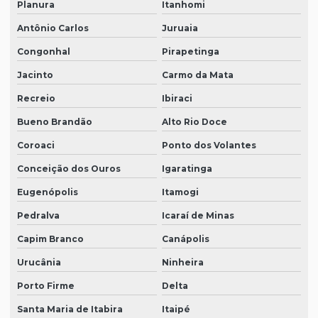
Planura
Itanhomi
Antônio Carlos
Juruaia
Congonhal
Pirapetinga
Jacinto
Carmo da Mata
Recreio
Ibiraci
Bueno Brandão
Alto Rio Doce
Coroaci
Ponto dos Volantes
Conceição dos Ouros
Igaratinga
Eugenópolis
Itamogi
Pedralva
Icaraí de Minas
Capim Branco
Canápolis
Urucânia
Ninheira
Porto Firme
Delta
Santa Maria de Itabira
Itaipé