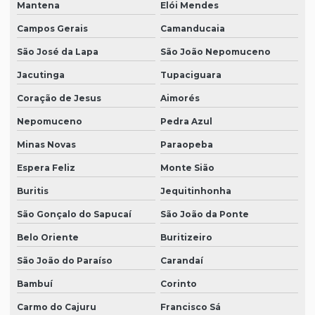
Mantena
Elói Mendes
Campos Gerais
Camanducaia
São José da Lapa
São João Nepomuceno
Jacutinga
Tupaciguara
Coração de Jesus
Aimorés
Nepomuceno
Pedra Azul
Minas Novas
Paraopeba
Espera Feliz
Monte Sião
Buritis
Jequitinhonha
São Gonçalo do Sapucaí
São João da Ponte
Belo Oriente
Buritizeiro
São João do Paraíso
Carandaí
Bambuí
Corinto
Carmo do Cajuru
Francisco Sá