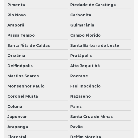
Pimenta
Piedade de Caratinga
Rio Novo
Carbonita
Araporã
Guimarânia
Passa Tempo
Campo Florido
Santa Rita de Caldas
Santa Bárbara do Leste
Orizânia
Pratápolis
Delfinópolis
Alto Jequitibá
Martins Soares
Pocrane
Monsenhor Paulo
Frei Inocêncio
Coronel Murta
Nazareno
Coluna
Pains
Japonvar
Santa Cruz de Minas
Araponga
Pavão
Florestal
Delfim Moreira