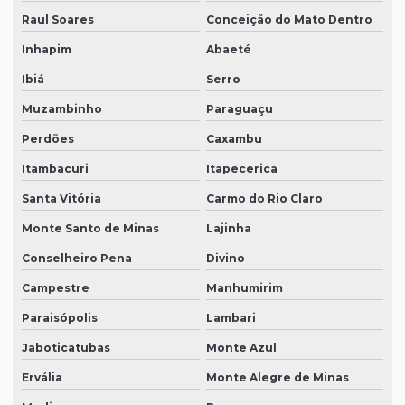
Raul Soares
Conceição do Mato Dentro
Inhapim
Abaeté
Ibiá
Serro
Muzambinho
Paraguaçu
Perdões
Caxambu
Itambacuri
Itapecerica
Santa Vitória
Carmo do Rio Claro
Monte Santo de Minas
Lajinha
Conselheiro Pena
Divino
Campestre
Manhumirim
Paraisópolis
Lambari
Jaboticatubas
Monte Azul
Ervália
Monte Alegre de Minas