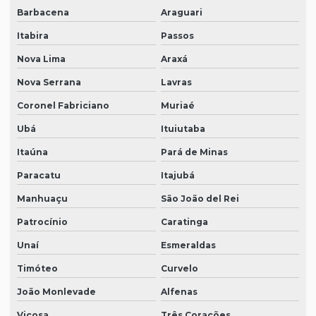
Barbacena
Araguari
Itabira
Passos
Nova Lima
Araxá
Nova Serrana
Lavras
Coronel Fabriciano
Muriaé
Ubá
Ituiutaba
Itaúna
Pará de Minas
Paracatu
Itajubá
Manhuaçu
São João del Rei
Patrocínio
Caratinga
Unaí
Esmeraldas
Timóteo
Curvelo
João Monlevade
Alfenas
Viçosa
Três Corações