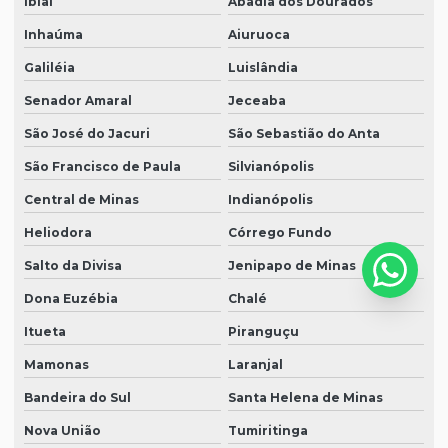
Ibiaí
Abadia dos Dourados
Inhaúma
Aiuruoca
Galiléia
Luislândia
Senador Amaral
Jeceaba
São José do Jacuri
São Sebastião do Anta
São Francisco de Paula
Silvianópolis
Central de Minas
Indianópolis
Heliodora
Córrego Fundo
Salto da Divisa
Jenipapo de Minas
Dona Euzébia
Chalé
Itueta
Piranguçu
Mamonas
Laranjal
Bandeira do Sul
Santa Helena de Minas
Nova União
Tumiritinga