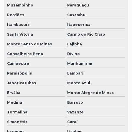
Muzambinho
Paraguaçu
Perdões
Caxambu
Itambacuri
Itapecerica
Santa Vitória
Carmo do Rio Claro
Monte Santo de Minas
Lajinha
Conselheiro Pena
Divino
Campestre
Manhumirim
Paraisópolis
Lambari
Jaboticatubas
Monte Azul
Ervália
Monte Alegre de Minas
Medina
Barroso
Turmalina
Vazante
Simonésia
Caraí
Ipanema
Itaobim