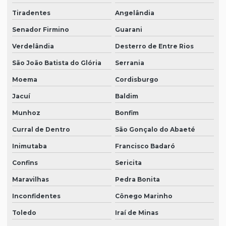
Tiradentes
Angelândia
Senador Firmino
Guarani
Verdelândia
Desterro de Entre Rios
São João Batista do Glória
Serrania
Moema
Cordisburgo
Jacuí
Baldim
Munhoz
Bonfim
Curral de Dentro
São Gonçalo do Abaeté
Inimutaba
Francisco Badaró
Confins
Sericita
Maravilhas
Pedra Bonita
Inconfidentes
Cônego Marinho
Toledo
Iraí de Minas