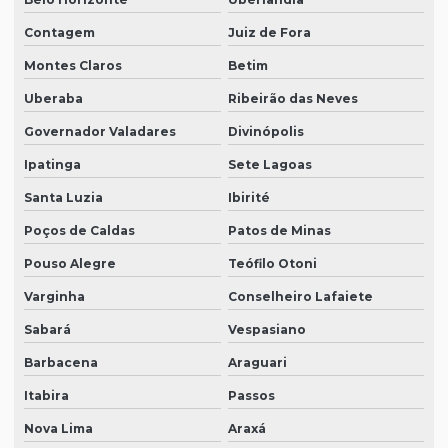
Contagem
Juiz de Fora
Montes Claros
Betim
Uberaba
Ribeirão das Neves
Governador Valadares
Divinópolis
Ipatinga
Sete Lagoas
Santa Luzia
Ibirité
Poços de Caldas
Patos de Minas
Pouso Alegre
Teófilo Otoni
Varginha
Conselheiro Lafaiete
Sabará
Vespasiano
Barbacena
Araguari
Itabira
Passos
Nova Lima
Araxá