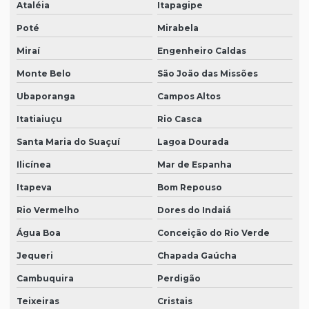
Ataléia
Itapagipe
Poté
Mirabela
Miraí
Engenheiro Caldas
Monte Belo
São João das Missões
Ubaporanga
Campos Altos
Itatiaiuçu
Rio Casca
Santa Maria do Suaçuí
Lagoa Dourada
Ilicínea
Mar de Espanha
Itapeva
Bom Repouso
Rio Vermelho
Dores do Indaiá
Água Boa
Conceição do Rio Verde
Jequeri
Chapada Gaúcha
Cambuquira
Perdigão
Teixeiras
Cristais