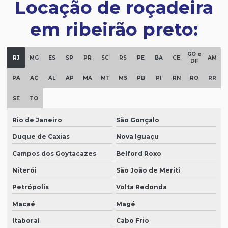
Locação de roçadeira
em ribeirão preto:
GO e
RJ
MG
ES
SP
PR
SC
RS
PE
BA
CE
AM
DF
PA
AC
AL
AP
MA
MT
MS
PB
PI
RN
RO
RR
SE
TO
Rio de Janeiro
São Gonçalo
Duque de Caxias
Nova Iguaçu
Campos dos Goytacazes
Belford Roxo
Niterói
São João de Meriti
Petrópolis
Volta Redonda
Macaé
Magé
Itaboraí
Cabo Frio