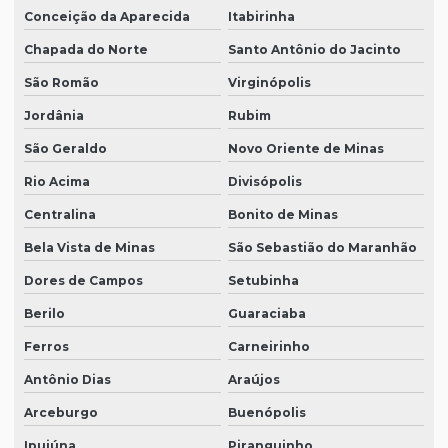
Conceição da Aparecida
Itabirinha
Chapada do Norte
Santo Antônio do Jacinto
São Romão
Virginópolis
Jordânia
Rubim
São Geraldo
Novo Oriente de Minas
Rio Acima
Divisópolis
Centralina
Bonito de Minas
Bela Vista de Minas
São Sebastião do Maranhão
Dores de Campos
Setubinha
Berilo
Guaraciaba
Ferros
Carneirinho
Antônio Dias
Araújos
Arceburgo
Buenópolis
Ipuiúna
Piranguinho