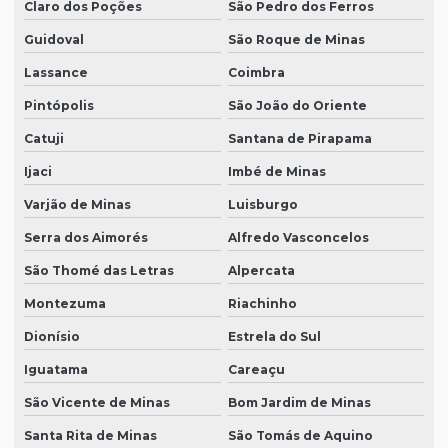
Claro dos Poções
São Pedro dos Ferros
Guidoval
São Roque de Minas
Lassance
Coimbra
Pintópolis
São João do Oriente
Catuji
Santana de Pirapama
Ijaci
Imbé de Minas
Varjão de Minas
Luisburgo
Serra dos Aimorés
Alfredo Vasconcelos
São Thomé das Letras
Alpercata
Montezuma
Riachinho
Dionísio
Estrela do Sul
Iguatama
Careaçu
São Vicente de Minas
Bom Jardim de Minas
Santa Rita de Minas
São Tomás de Aquino