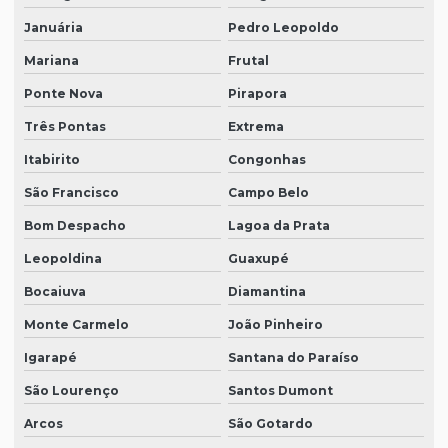
Januária
Pedro Leopoldo
Mariana
Frutal
Ponte Nova
Pirapora
Três Pontas
Extrema
Itabirito
Congonhas
São Francisco
Campo Belo
Bom Despacho
Lagoa da Prata
Leopoldina
Guaxupé
Bocaiuva
Diamantina
Monte Carmelo
João Pinheiro
Igarapé
Santana do Paraíso
São Lourenço
Santos Dumont
Arcos
São Gotardo