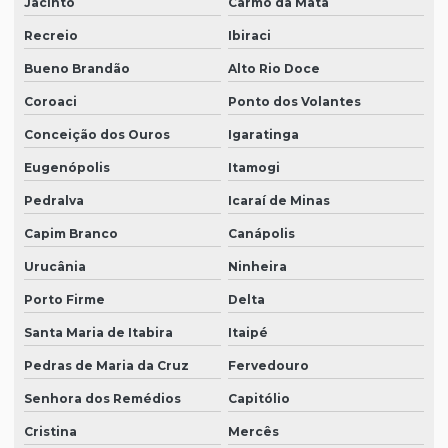
Jacinto
Carmo da Mata
Recreio
Ibiraci
Bueno Brandão
Alto Rio Doce
Coroaci
Ponto dos Volantes
Conceição dos Ouros
Igaratinga
Eugenópolis
Itamogi
Pedralva
Icaraí de Minas
Capim Branco
Canápolis
Urucânia
Ninheira
Porto Firme
Delta
Santa Maria de Itabira
Itaipé
Pedras de Maria da Cruz
Fervedouro
Senhora dos Remédios
Capitólio
Cristina
Mercês