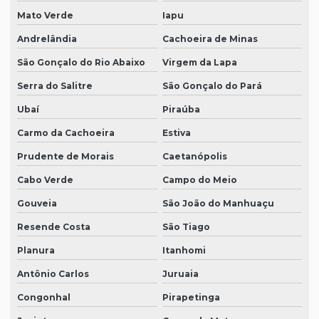
Mato Verde
Iapu
Andrelândia
Cachoeira de Minas
São Gonçalo do Rio Abaixo
Virgem da Lapa
Serra do Salitre
São Gonçalo do Pará
Ubaí
Piraúba
Carmo da Cachoeira
Estiva
Prudente de Morais
Caetanópolis
Cabo Verde
Campo do Meio
Gouveia
São João do Manhuaçu
Resende Costa
São Tiago
Planura
Itanhomi
Antônio Carlos
Juruaia
Congonhal
Pirapetinga