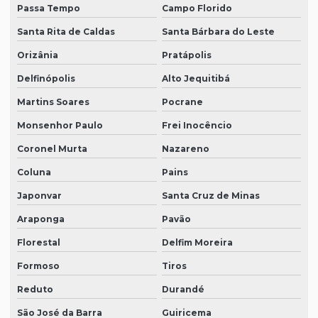
Passa Tempo
Campo Florido
Santa Rita de Caldas
Santa Bárbara do Leste
Orizânia
Pratápolis
Delfinópolis
Alto Jequitibá
Martins Soares
Pocrane
Monsenhor Paulo
Frei Inocêncio
Coronel Murta
Nazareno
Coluna
Pains
Japonvar
Santa Cruz de Minas
Araponga
Pavão
Florestal
Delfim Moreira
Formoso
Tiros
Reduto
Durandé
São José da Barra
Guiricema