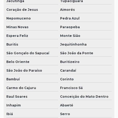
Jacutinga
Tupaciguara
Coração de Jesus
Aimorés
Nepomuceno
Pedra Azul
Minas Novas
Paraopeba
Espera Feliz
Monte Sião
Buritis
Jequitinhonha
São Gonçalo do Sapucaí
São João da Ponte
Belo Oriente
Buritizeiro
São João do Paraíso
Carandaí
Bambuí
Corinto
Carmo do Cajuru
Francisco Sá
Raul Soares
Conceição do Mato Dentro
Inhapim
Abaeté
Ibiá
Serro