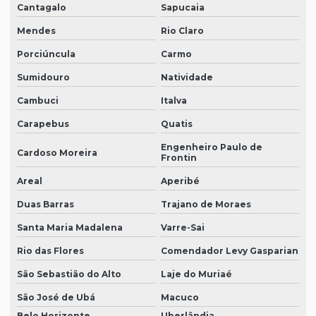
Cantagalo
Sapucaia
Mendes
Rio Claro
Porciúncula
Carmo
Sumidouro
Natividade
Cambuci
Italva
Carapebus
Quatis
Engenheiro Paulo de
Cardoso Moreira
Frontin
Areal
Aperibé
Duas Barras
Trajano de Moraes
Santa Maria Madalena
Varre-Sai
Rio das Flores
Comendador Levy Gasparian
São Sebastião do Alto
Laje do Muriaé
São José de Ubá
Macuco
Belo Horizonte
Uberlândia