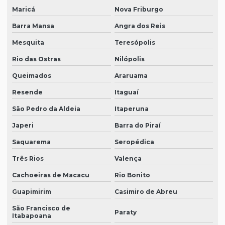
Maricá
Nova Friburgo
Barra Mansa
Angra dos Reis
Mesquita
Teresópolis
Rio das Ostras
Nilópolis
Queimados
Araruama
Resende
Itaguaí
São Pedro da Aldeia
Itaperuna
Japeri
Barra do Piraí
Saquarema
Seropédica
Três Rios
Valença
Cachoeiras de Macacu
Rio Bonito
Guapimirim
Casimiro de Abreu
São Francisco de
Paraty
Itabapoana