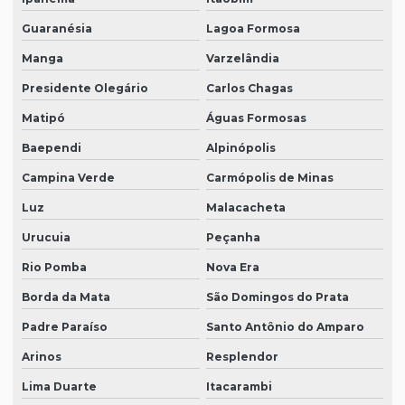
Guaranésia
Lagoa Formosa
Manga
Varzelândia
Presidente Olegário
Carlos Chagas
Matipó
Águas Formosas
Baependi
Alpinópolis
Campina Verde
Carmópolis de Minas
Luz
Malacacheta
Urucuia
Peçanha
Rio Pomba
Nova Era
Borda da Mata
São Domingos do Prata
Padre Paraíso
Santo Antônio do Amparo
Arinos
Resplendor
Lima Duarte
Itacarambi