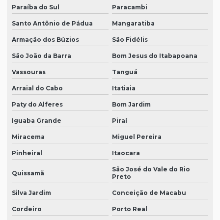
Paraíba do Sul
Paracambi
Santo Antônio de Pádua
Mangaratiba
Armação dos Búzios
São Fidélis
São João da Barra
Bom Jesus do Itabapoana
Vassouras
Tanguá
Arraial do Cabo
Itatiaia
Paty do Alferes
Bom Jardim
Iguaba Grande
Piraí
Miracema
Miguel Pereira
Pinheiral
Itaocara
São José do Vale do Rio
Quissamã
Preto
Silva Jardim
Conceição de Macabu
Cordeiro
Porto Real