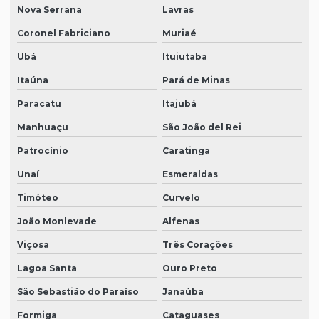
Nova Serrana
Lavras
Coronel Fabriciano
Muriaé
Ubá
Ituiutaba
Itaúna
Pará de Minas
Paracatu
Itajubá
Manhuaçu
São João del Rei
Patrocínio
Caratinga
Unaí
Esmeraldas
Timóteo
Curvelo
João Monlevade
Alfenas
Viçosa
Três Corações
Lagoa Santa
Ouro Preto
São Sebastião do Paraíso
Janaúba
Formiga
Cataguases