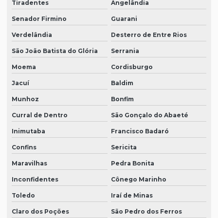
Tiradentes
Angelândia
Senador Firmino
Guarani
Verdelândia
Desterro de Entre Rios
São João Batista do Glória
Serrania
Moema
Cordisburgo
Jacuí
Baldim
Munhoz
Bonfim
Curral de Dentro
São Gonçalo do Abaeté
Inimutaba
Francisco Badaró
Confins
Sericita
Maravilhas
Pedra Bonita
Inconfidentes
Cônego Marinho
Toledo
Iraí de Minas
Claro dos Poções
São Pedro dos Ferros