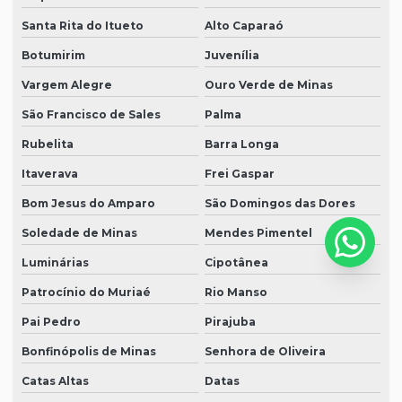
Santa Rita do Itueto
Alto Caparaó
Botumirim
Juvenília
Vargem Alegre
Ouro Verde de Minas
São Francisco de Sales
Palma
Rubelita
Barra Longa
Itaverava
Frei Gaspar
Bom Jesus do Amparo
São Domingos das Dores
Soledade de Minas
Mendes Pimentel
Luminárias
Cipotânea
Patrocínio do Muriaé
Rio Manso
Pai Pedro
Pirajuba
Bonfinópolis de Minas
Senhora de Oliveira
Catas Altas
Datas