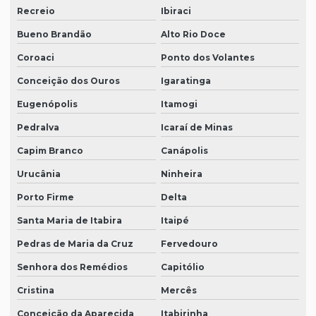
Recreio
Ibiraci
Bueno Brandão
Alto Rio Doce
Coroaci
Ponto dos Volantes
Conceição dos Ouros
Igaratinga
Eugenópolis
Itamogi
Pedralva
Icaraí de Minas
Capim Branco
Canápolis
Urucânia
Ninheira
Porto Firme
Delta
Santa Maria de Itabira
Itaipé
Pedras de Maria da Cruz
Fervedouro
Senhora dos Remédios
Capitólio
Cristina
Mercês
Conceição da Aparecida
Itabirinha