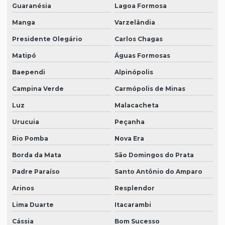
Guaranésia
Lagoa Formosa
Manga
Varzelândia
Presidente Olegário
Carlos Chagas
Matipó
Águas Formosas
Baependi
Alpinópolis
Campina Verde
Carmópolis de Minas
Luz
Malacacheta
Urucuia
Peçanha
Rio Pomba
Nova Era
Borda da Mata
São Domingos do Prata
Padre Paraíso
Santo Antônio do Amparo
Arinos
Resplendor
Lima Duarte
Itacarambi
Cássia
Bom Sucesso