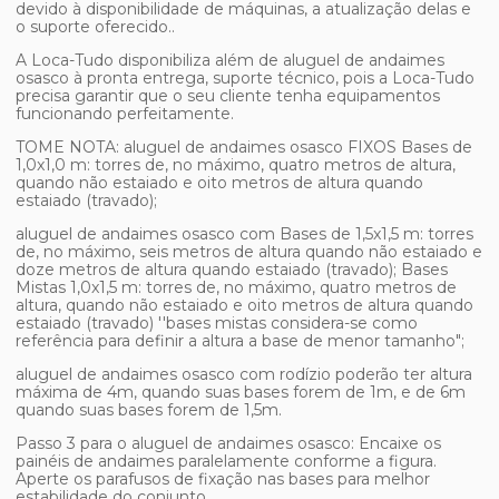
devido à disponibilidade de máquinas, a atualização delas e
o suporte oferecido..
A Loca-Tudo disponibiliza além de
aluguel de andaimes
osasco
à pronta entrega, suporte técnico, pois a Loca-Tudo
precisa garantir que o seu cliente tenha equipamentos
funcionando perfeitamente.
TOME NOTA:
aluguel de andaimes osasco
FIXOS Bases de
1,0x1,0 m: torres de, no máximo, quatro metros de altura,
quando não estaiado e oito metros de altura quando
estaiado (travado);
aluguel de andaimes osasco
com Bases de 1,5x1,5 m: torres
de, no máximo, seis metros de altura quando não estaiado e
doze metros de altura quando estaiado (travado); Bases
Mistas 1,0x1,5 m: torres de, no máximo, quatro metros de
altura, quando não estaiado e oito metros de altura quando
estaiado (travado) ''bases mistas considera-se como
referência para definir a altura a base de menor tamanho";
aluguel de andaimes osasco
com rodízio poderão ter altura
máxima de 4m, quando suas bases forem de 1m, e de 6m
quando suas bases forem de 1,5m.
Passo 3 para o
aluguel de andaimes osasco
: Encaixe os
painéis de andaimes paralelamente conforme a figura.
Aperte os parafusos de fixação nas bases para melhor
estabilidade do conjunto.