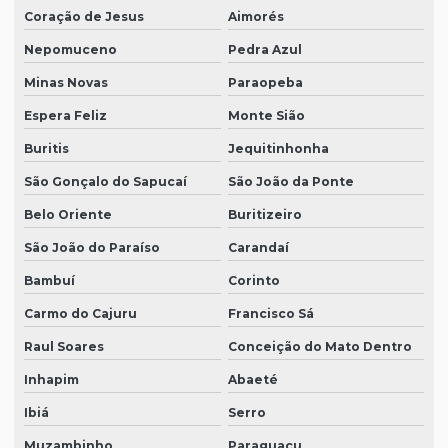
Coração de Jesus
Aimorés
Nepomuceno
Pedra Azul
Minas Novas
Paraopeba
Espera Feliz
Monte Sião
Buritis
Jequitinhonha
São Gonçalo do Sapucaí
São João da Ponte
Belo Oriente
Buritizeiro
São João do Paraíso
Carandaí
Bambuí
Corinto
Carmo do Cajuru
Francisco Sá
Raul Soares
Conceição do Mato Dentro
Inhapim
Abaeté
Ibiá
Serro
Muzambinho
Paraguaçu