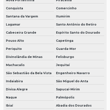
Nova Porteirinha
Piracema
Conquista
Comercinho
Santana da Vargem
Itumirim
Lagamar
Santo Antônio do Retiro
Cabeceira Grande
Espírito Santo do Dourado
Pouso Alto
Capetinga
Periquito
Guarda-Mor
Divinolândia de Minas
Felisburgo
Machacalis
Jequitaí
São Sebastião da Bela Vista
Engenheiro Navarro
Indaiabira
São Miguel do Anta
Divisa Alegre
Sapucaí-Mirim
Naque
Palmópolis
Ibiaí
Abadia dos Dourados