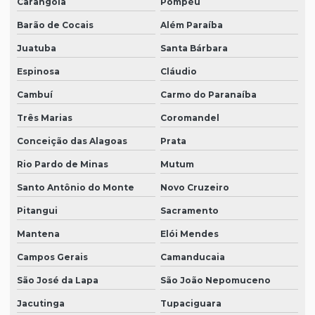
Carangola
Pompéu
Barão de Cocais
Além Paraíba
Juatuba
Santa Bárbara
Espinosa
Cláudio
Cambuí
Carmo do Paranaíba
Três Marias
Coromandel
Conceição das Alagoas
Prata
Rio Pardo de Minas
Mutum
Santo Antônio do Monte
Novo Cruzeiro
Pitangui
Sacramento
Mantena
Elói Mendes
Campos Gerais
Camanducaia
São José da Lapa
São João Nepomuceno
Jacutinga
Tupaciguara