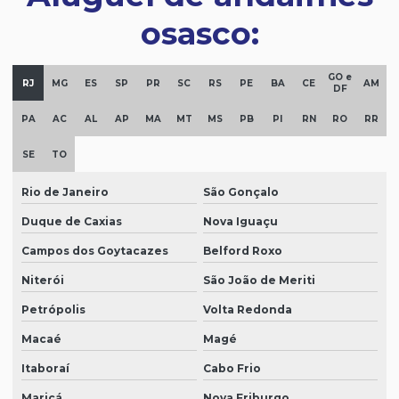
osasco:
GO e
RJ
MG
ES
SP
PR
SC
RS
PE
BA
CE
AM
DF
PA
AC
AL
AP
MA
MT
MS
PB
PI
RN
RO
RR
SE
TO
Rio de Janeiro
São Gonçalo
Duque de Caxias
Nova Iguaçu
Campos dos Goytacazes
Belford Roxo
Niterói
São João de Meriti
Petrópolis
Volta Redonda
Macaé
Magé
Itaboraí
Cabo Frio
Maricá
Nova Friburgo