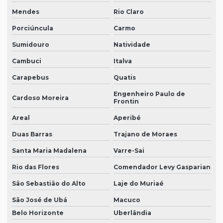
Mendes
Rio Claro
Porciúncula
Carmo
Sumidouro
Natividade
Cambuci
Italva
Carapebus
Quatis
Engenheiro Paulo de
Cardoso Moreira
Frontin
Areal
Aperibé
Duas Barras
Trajano de Moraes
Santa Maria Madalena
Varre-Sai
Rio das Flores
Comendador Levy Gasparian
São Sebastião do Alto
Laje do Muriaé
São José de Ubá
Macuco
Belo Horizonte
Uberlândia