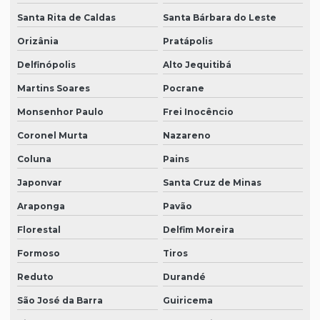
Santa Rita de Caldas
Santa Bárbara do Leste
Orizânia
Pratápolis
Delfinópolis
Alto Jequitibá
Martins Soares
Pocrane
Monsenhor Paulo
Frei Inocêncio
Coronel Murta
Nazareno
Coluna
Pains
Japonvar
Santa Cruz de Minas
Araponga
Pavão
Florestal
Delfim Moreira
Formoso
Tiros
Reduto
Durandé
São José da Barra
Guiricema