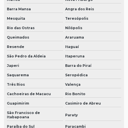
Barra Mansa
Angra dos Reis
Mesquita
Teresópolis
Rio das Ostras
Nilópolis
Queimados
Araruama
Resende
Itaguaí
São Pedro da Aldeia
Itaperuna
Japeri
Barra do Piraí
Saquarema
Seropédica
Três Rios
Valença
Cachoeiras de Macacu
Rio Bonito
Guapimirim
Casimiro de Abreu
São Francisco de
Paraty
Itabapoana
Paraíba do Sul
Paracambi