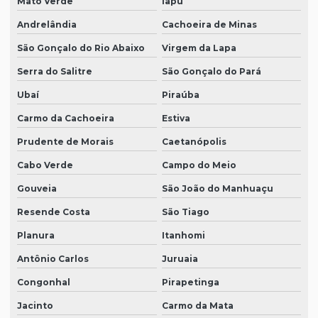
Mato Verde
Iapu
Andrelândia
Cachoeira de Minas
São Gonçalo do Rio Abaixo
Virgem da Lapa
Serra do Salitre
São Gonçalo do Pará
Ubaí
Piraúba
Carmo da Cachoeira
Estiva
Prudente de Morais
Caetanópolis
Cabo Verde
Campo do Meio
Gouveia
São João do Manhuaçu
Resende Costa
São Tiago
Planura
Itanhomi
Antônio Carlos
Juruaia
Congonhal
Pirapetinga
Jacinto
Carmo da Mata