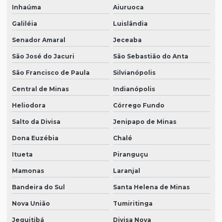
Inhaúma
Aiuruoca
Galiléia
Luislândia
Senador Amaral
Jeceaba
São José do Jacuri
São Sebastião do Anta
São Francisco de Paula
Silvianópolis
Central de Minas
Indianópolis
Heliodora
Córrego Fundo
Salto da Divisa
Jenipapo de Minas
Dona Euzébia
Chalé
Itueta
Piranguçu
Mamonas
Laranjal
Bandeira do Sul
Santa Helena de Minas
Nova União
Tumiritinga
Jequitibá
Divisa Nova