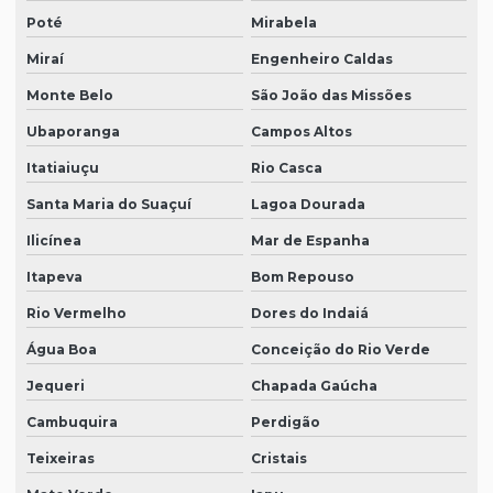
Poté
Mirabela
Miraí
Engenheiro Caldas
Monte Belo
São João das Missões
Ubaporanga
Campos Altos
Itatiaiuçu
Rio Casca
Santa Maria do Suaçuí
Lagoa Dourada
Ilicínea
Mar de Espanha
Itapeva
Bom Repouso
Rio Vermelho
Dores do Indaiá
Água Boa
Conceição do Rio Verde
Jequeri
Chapada Gaúcha
Cambuquira
Perdigão
Teixeiras
Cristais