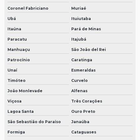
Coronel Fabriciano
Muriaé
Ubá
Ituiutaba
Itaúna
Pará de Minas
Paracatu
Itajubá
Manhuaçu
São João del Rei
Patrocínio
Caratinga
Unaí
Esmeraldas
Timóteo
Curvelo
João Monlevade
Alfenas
Viçosa
Três Corações
Lagoa Santa
Ouro Preto
São Sebastião do Paraíso
Janaúba
Formiga
Cataguases