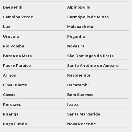
Baependi
Alpinópolis
Campina Verde
Carmópolis de Minas
Luz
Malacacheta
Urucuia
Peçanha
Rio Pomba
Nova Era
Borda da Mata
São Domingos do Prata
Padre Paraíso
Santo Antônio do Amparo
Arinos
Resplendor
Lima Duarte
Itacarambi
Cássia
Bom Sucesso
Perdizes
Ipaba
Piranga
Santa Margarida
Poço Fundo
Nova Resende