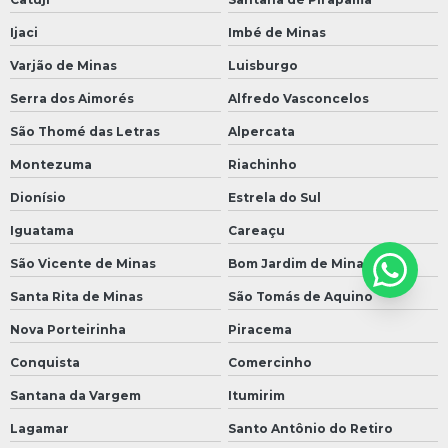
Ijaci
Imbé de Minas
Varjão de Minas
Luisburgo
Serra dos Aimorés
Alfredo Vasconcelos
São Thomé das Letras
Alpercata
Montezuma
Riachinho
Dionísio
Estrela do Sul
Iguatama
Careaçu
São Vicente de Minas
Bom Jardim de Minas
Santa Rita de Minas
São Tomás de Aquino
Nova Porteirinha
Piracema
Conquista
Comercinho
Santana da Vargem
Itumirim
Lagamar
Santo Antônio do Retiro