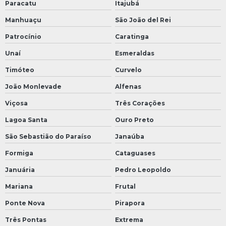
Paracatu
Itajubá
Manhuaçu
São João del Rei
Patrocínio
Caratinga
Unaí
Esmeraldas
Timóteo
Curvelo
João Monlevade
Alfenas
Viçosa
Três Corações
Lagoa Santa
Ouro Preto
São Sebastião do Paraíso
Janaúba
Formiga
Cataguases
Januária
Pedro Leopoldo
Mariana
Frutal
Ponte Nova
Pirapora
Três Pontas
Extrema