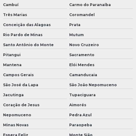
Cambuí
Carmo do Paranaíba
Três Marias
Coromandel
Conceição das Alagoas
Prata
Rio Pardo de Minas
Mutum
Santo Antônio do Monte
Novo Cruzeiro
Pitangui
Sacramento
Mantena
Elói Mendes
Campos Gerais
Camanducaia
São José da Lapa
São João Nepomuceno
Jacutinga
Tupaciguara
Coração de Jesus
Aimorés
Nepomuceno
Pedra Azul
Minas Novas
Paraopeba
Espera Feliz
Monte Sião