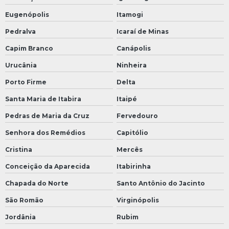
Eugenópolis
Itamogi
Pedralva
Icaraí de Minas
Capim Branco
Canápolis
Urucânia
Ninheira
Porto Firme
Delta
Santa Maria de Itabira
Itaipé
Pedras de Maria da Cruz
Fervedouro
Senhora dos Remédios
Capitólio
Cristina
Mercês
Conceição da Aparecida
Itabirinha
Chapada do Norte
Santo Antônio do Jacinto
São Romão
Virginópolis
Jordânia
Rubim