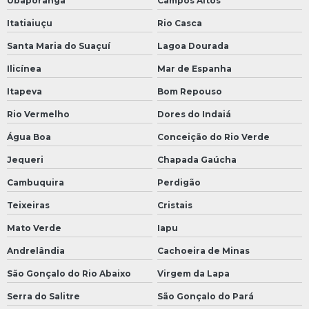
Ubaporanga
Campos Altos
Itatiaiuçu
Rio Casca
Santa Maria do Suaçuí
Lagoa Dourada
Ilicínea
Mar de Espanha
Itapeva
Bom Repouso
Rio Vermelho
Dores do Indaiá
Água Boa
Conceição do Rio Verde
Jequeri
Chapada Gaúcha
Cambuquira
Perdigão
Teixeiras
Cristais
Mato Verde
Iapu
Andrelândia
Cachoeira de Minas
São Gonçalo do Rio Abaixo
Virgem da Lapa
Serra do Salitre
São Gonçalo do Pará