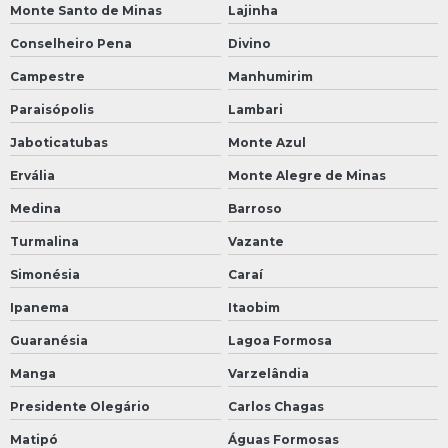
Monte Santo de Minas
Lajinha
Conselheiro Pena
Divino
Campestre
Manhumirim
Paraisópolis
Lambari
Jaboticatubas
Monte Azul
Ervália
Monte Alegre de Minas
Medina
Barroso
Turmalina
Vazante
Simonésia
Caraí
Ipanema
Itaobim
Guaranésia
Lagoa Formosa
Manga
Varzelândia
Presidente Olegário
Carlos Chagas
Matipó
Águas Formosas