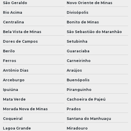
São Geraldo
Novo Oriente de Minas
Rio Acima
Divisópolis
Centralina
Bonito de Minas
Bela Vista de Minas
São Sebastião do Maranhão
Dores de Campos
Setubinha
Berilo
Guaraciaba
Ferros
Carneirinho
Antônio Dias
Araújos
Arceburgo
Buenópolis
Ipuiúna
Piranguinho
Mata Verde
Cachoeira de Pajeú
Morada Nova de Minas
Prados
Coqueiral
Santana do Manhuaçu
Lagoa Grande
Miradouro