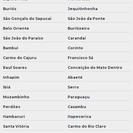
Buritis
Jequitinhonha
São Gonçalo do Sapucaí
São João da Ponte
Belo Oriente
Buritizeiro
São João do Paraíso
Carandaí
Bambuí
Corinto
Carmo do Cajuru
Francisco Sá
Raul Soares
Conceição do Mato Dentro
Inhapim
Abaeté
Ibiá
Serro
Muzambinho
Paraguaçu
Perdões
Caxambu
Itambacuri
Itapecerica
Santa Vitória
Carmo do Rio Claro