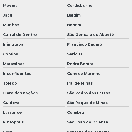
Moema
Cordisburgo
Jacuí
Baldim
Munhoz
Bonfim
Curral de Dentro
São Gonçalo do Abaeté
Inimutaba
Francisco Badaró
Confins
Sericita
Maravilhas
Pedra Bonita
Inconfidentes
Cônego Marinho
Toledo
Iraí de Minas
Claro dos Poções
São Pedro dos Ferros
Guidoval
São Roque de Minas
Lassance
Coimbra
Pintópolis
São João do Oriente
Catuji
Santana de Pirapama