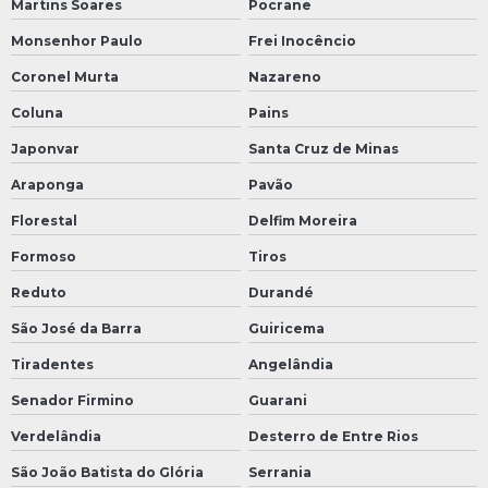
Martins Soares
Pocrane
Monsenhor Paulo
Frei Inocêncio
Coronel Murta
Nazareno
Coluna
Pains
Japonvar
Santa Cruz de Minas
Araponga
Pavão
Florestal
Delfim Moreira
Formoso
Tiros
Reduto
Durandé
São José da Barra
Guiricema
Tiradentes
Angelândia
Senador Firmino
Guarani
Verdelândia
Desterro de Entre Rios
São João Batista do Glória
Serrania