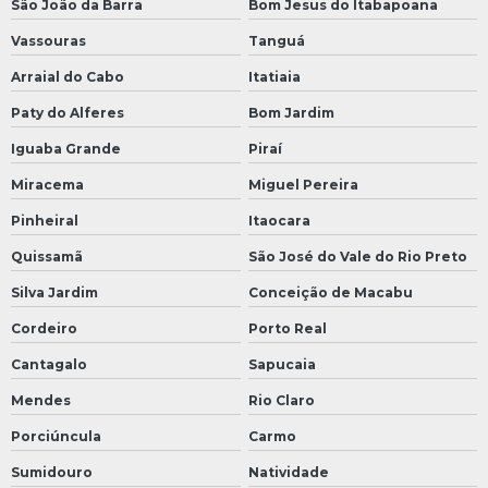
São João da Barra
Bom Jesus do Itabapoana
Vassouras
Tanguá
Arraial do Cabo
Itatiaia
Paty do Alferes
Bom Jardim
Iguaba Grande
Piraí
Miracema
Miguel Pereira
Pinheiral
Itaocara
Quissamã
São José do Vale do Rio Preto
Silva Jardim
Conceição de Macabu
Cordeiro
Porto Real
Cantagalo
Sapucaia
Mendes
Rio Claro
Porciúncula
Carmo
Sumidouro
Natividade