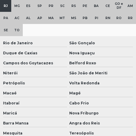
GO e
RJ
MG
ES
SP
PR
SC
RS
PE
BA
CE
AM
DF
PA
AC
AL
AP
MA
MT
MS
PB
PI
RN
RO
RR
SE
TO
Rio de Janeiro
São Gonçalo
Duque de Caxias
Nova Iguaçu
Campos dos Goytacazes
Belford Roxo
Niterói
São João de Meriti
Petrópolis
Volta Redonda
Macaé
Magé
Itaboraí
Cabo Frio
Maricá
Nova Friburgo
Barra Mansa
Angra dos Reis
Mesquita
Teresópolis