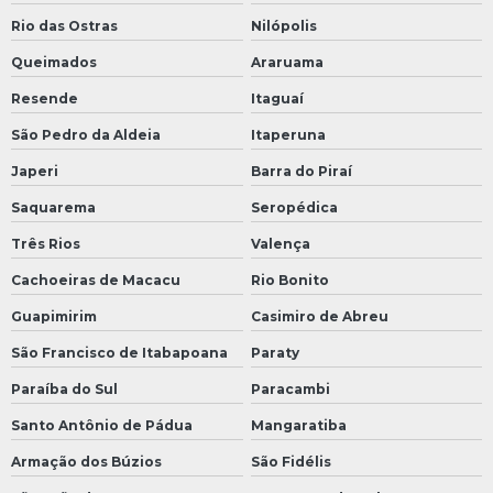
Rio das Ostras
Nilópolis
Queimados
Araruama
Resende
Itaguaí
São Pedro da Aldeia
Itaperuna
Japeri
Barra do Piraí
Saquarema
Seropédica
Três Rios
Valença
Cachoeiras de Macacu
Rio Bonito
Guapimirim
Casimiro de Abreu
São Francisco de Itabapoana
Paraty
Paraíba do Sul
Paracambi
Santo Antônio de Pádua
Mangaratiba
Armação dos Búzios
São Fidélis