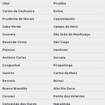
Ubaí
Piraúba
Carmo da Cachoeira
Estiva
Prudente de Morais
Caetanópolis
Cabo Verde
Campo do Meio
Gouveia
São João do Manhuaçu
Resende Costa
São Tiago
Planura
Itanhomi
Antônio Carlos
Juruaia
Congonhal
Pirapetinga
Jacinto
Carmo da Mata
Recreio
Ibiraci
Bueno Brandão
Alto Rio Doce
Coroaci
Ponto dos Volantes
Conceição dos Ouros
Igaratinga