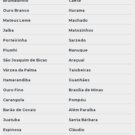
Brumadinho
Caeté
Ouro Branco
Iturama
Mateus Leme
Machado
Jaíba
Matozinhos
Porteirinha
Sarzedo
Piumhi
Nanuque
São Joaquim de Bicas
Araçuaí
Várzea da Palma
Taiobeiras
Itamarandiba
Guanhães
Ouro Fino
Brasília de Minas
Carangola
Pompéu
Barão de Cocais
Além Paraíba
Juatuba
Santa Bárbara
Espinosa
Cláudio