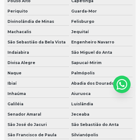
Pouso Alto
Capetinga
Periquito
Guarda-Mor
Divinolândia de Minas
Felisburgo
Machacalis
Jequitaí
São Sebastião da Bela Vista
Engenheiro Navarro
Indaiabira
São Miguel do Anta
Divisa Alegre
Sapucaí-Mirim
Naque
Palmópolis
Ibiaí
Abadia dos Dourados
Inhaúma
Aiuruoca
Galiléia
Luislândia
Senador Amaral
Jeceaba
São José do Jacuri
São Sebastião do Anta
São Francisco de Paula
Silvianópolis