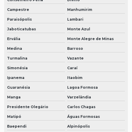
Campestre
Manhumirim
Paraisópolis
Lambari
Jaboticatubas
Monte Azul
Ervália
Monte Alegre de Minas
Medina
Barroso
Turmalina
Vazante
Simonésia
Caraí
Ipanema
Itaobim
Guaranésia
Lagoa Formosa
Manga
Varzelândia
Presidente Olegário
Carlos Chagas
Matipó
Águas Formosas
Baependi
Alpinópolis