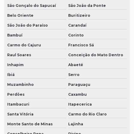
São Gonçalo do Sapucaí
São João da Ponte
Belo Oriente
Buritizeiro
São João do Paraíso
Carandaí
Bambuí
Corinto
Carmo do Cajuru
Francisco Sá
Raul Soares
Conceição do Mato Dentro
Inhapim
Abaeté
Ibiá
Serro
Muzambinho
Paraguaçu
Perdões
Caxambu
Itambacuri
Itapecerica
Santa Vitória
Carmo do Rio Claro
Monte Santo de Minas
Lajinha
Conselheiro Pena
Divino