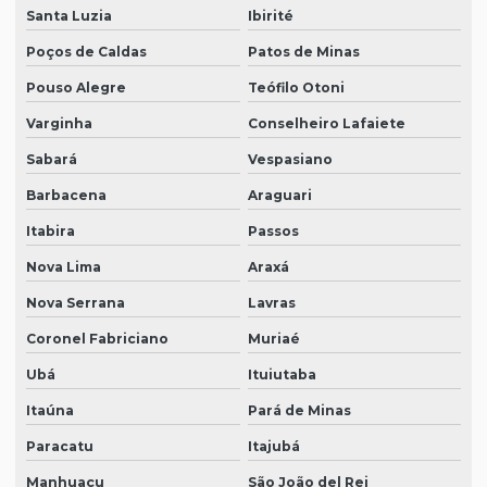
Santa Luzia
Ibirité
Poços de Caldas
Patos de Minas
Pouso Alegre
Teófilo Otoni
Varginha
Conselheiro Lafaiete
Sabará
Vespasiano
Barbacena
Araguari
Itabira
Passos
Nova Lima
Araxá
Nova Serrana
Lavras
Coronel Fabriciano
Muriaé
Ubá
Ituiutaba
Itaúna
Pará de Minas
Paracatu
Itajubá
Manhuaçu
São João del Rei