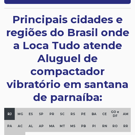
Principais cidades e
regiões do Brasil onde
a Loca Tudo atende
Aluguel de
compactador
vibratório em santana
de parnaíba:
GO e
RJ
MG
ES
SP
PR
SC
RS
PE
BA
CE
AM
DF
PA
AC
AL
AP
MA
MT
MS
PB
PI
RN
RO
RR