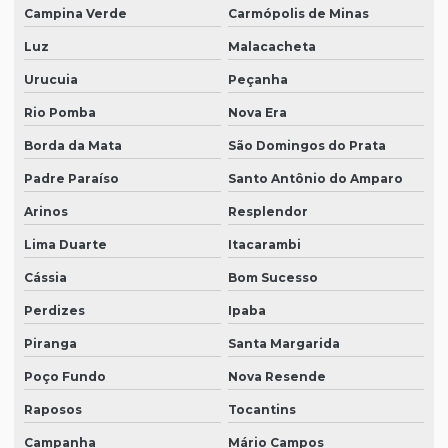
Campina Verde
Carmópolis de Minas
Luz
Malacacheta
Urucuia
Peçanha
Rio Pomba
Nova Era
Borda da Mata
São Domingos do Prata
Padre Paraíso
Santo Antônio do Amparo
Arinos
Resplendor
Lima Duarte
Itacarambi
Cássia
Bom Sucesso
Perdizes
Ipaba
Piranga
Santa Margarida
Poço Fundo
Nova Resende
Raposos
Tocantins
Campanha
Mário Campos