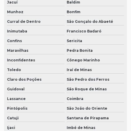
Jacuí
Baldim
Munhoz
Bonfim
Curral de Dentro
São Gonçalo do Abaeté
Inimutaba
Francisco Badaró
Confins
Sericita
Maravilhas
Pedra Bonita
Inconfidentes
Cônego Marinho
Toledo
Iraí de Minas
Claro dos Poções
São Pedro dos Ferros
Guidoval
São Roque de Minas
Lassance
Coimbra
Pintópolis
São João do Oriente
Catuji
Santana de Pirapama
Ijaci
Imbé de Minas