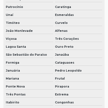
Patrocínio
Caratinga
Unaí
Esmeraldas
Timóteo
Curvelo
João Monlevade
Alfenas
Viçosa
Três Corações
Lagoa Santa
Ouro Preto
São Sebastião do Paraíso
Janaúba
Formiga
Cataguases
Januária
Pedro Leopoldo
Mariana
Frutal
Ponte Nova
Pirapora
Três Pontas
Extrema
Itabirito
Congonhas