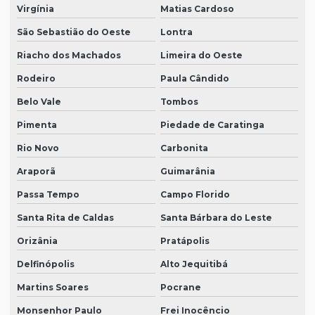
Virgínia
Matias Cardoso
São Sebastião do Oeste
Lontra
Riacho dos Machados
Limeira do Oeste
Rodeiro
Paula Cândido
Belo Vale
Tombos
Pimenta
Piedade de Caratinga
Rio Novo
Carbonita
Araporã
Guimarânia
Passa Tempo
Campo Florido
Santa Rita de Caldas
Santa Bárbara do Leste
Orizânia
Pratápolis
Delfinópolis
Alto Jequitibá
Martins Soares
Pocrane
Monsenhor Paulo
Frei Inocêncio