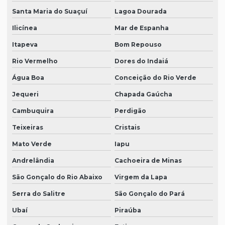
Santa Maria do Suaçuí
Lagoa Dourada
Ilicínea
Mar de Espanha
Itapeva
Bom Repouso
Rio Vermelho
Dores do Indaiá
Água Boa
Conceição do Rio Verde
Jequeri
Chapada Gaúcha
Cambuquira
Perdigão
Teixeiras
Cristais
Mato Verde
Iapu
Andrelândia
Cachoeira de Minas
São Gonçalo do Rio Abaixo
Virgem da Lapa
Serra do Salitre
São Gonçalo do Pará
Ubaí
Piraúba