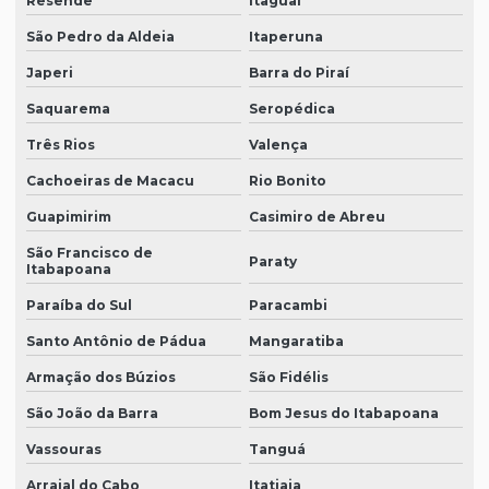
Resende
Itaguaí
São Pedro da Aldeia
Itaperuna
Japeri
Barra do Piraí
Saquarema
Seropédica
Três Rios
Valença
Cachoeiras de Macacu
Rio Bonito
Guapimirim
Casimiro de Abreu
São Francisco de
Paraty
Itabapoana
Paraíba do Sul
Paracambi
Santo Antônio de Pádua
Mangaratiba
Armação dos Búzios
São Fidélis
São João da Barra
Bom Jesus do Itabapoana
Vassouras
Tanguá
Arraial do Cabo
Itatiaia