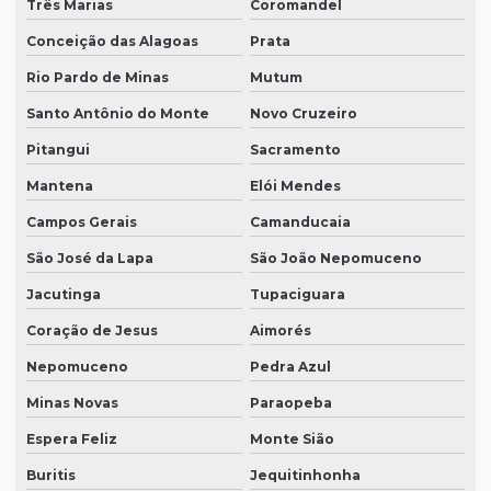
Três Marias
Coromandel
Conceição das Alagoas
Prata
Rio Pardo de Minas
Mutum
Santo Antônio do Monte
Novo Cruzeiro
Pitangui
Sacramento
Mantena
Elói Mendes
Campos Gerais
Camanducaia
São José da Lapa
São João Nepomuceno
Jacutinga
Tupaciguara
Coração de Jesus
Aimorés
Nepomuceno
Pedra Azul
Minas Novas
Paraopeba
Espera Feliz
Monte Sião
Buritis
Jequitinhonha