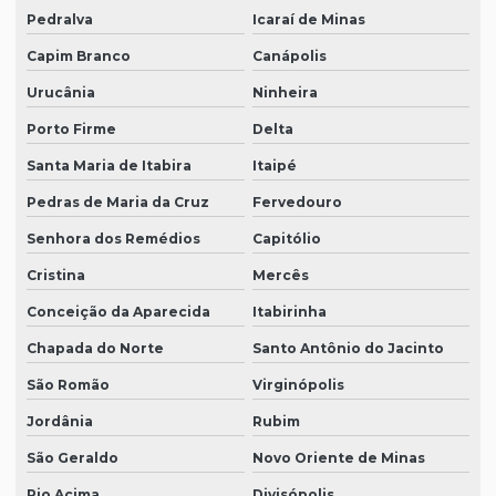
Pedralva
Icaraí de Minas
Capim Branco
Canápolis
Urucânia
Ninheira
Porto Firme
Delta
Santa Maria de Itabira
Itaipé
Pedras de Maria da Cruz
Fervedouro
Senhora dos Remédios
Capitólio
Cristina
Mercês
Conceição da Aparecida
Itabirinha
Chapada do Norte
Santo Antônio do Jacinto
São Romão
Virginópolis
Jordânia
Rubim
São Geraldo
Novo Oriente de Minas
Rio Acima
Divisópolis