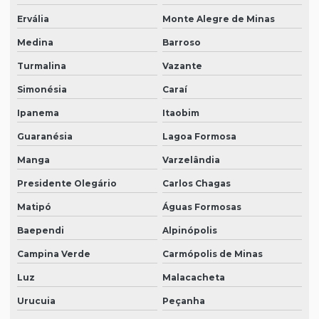
Ervália
Monte Alegre de Minas
Medina
Barroso
Turmalina
Vazante
Simonésia
Caraí
Ipanema
Itaobim
Guaranésia
Lagoa Formosa
Manga
Varzelândia
Presidente Olegário
Carlos Chagas
Matipó
Águas Formosas
Baependi
Alpinópolis
Campina Verde
Carmópolis de Minas
Luz
Malacacheta
Urucuia
Peçanha