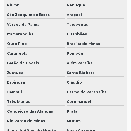
Piumhi
Nanuque
São Joaquim de Bicas
Araçuaí
Várzea da Palma
Taiobeiras
Itamarandiba
Guanhães
Ouro Fino
Brasília de Minas
Carangola
Pompéu
Barão de Cocais
Além Paraíba
Juatuba
Santa Bárbara
Espinosa
Cláudio
Cambuí
Carmo do Paranaíba
Três Marias
Coromandel
Conceição das Alagoas
Prata
Rio Pardo de Minas
Mutum
Santo Antônio do Monte
Novo Cruzeiro