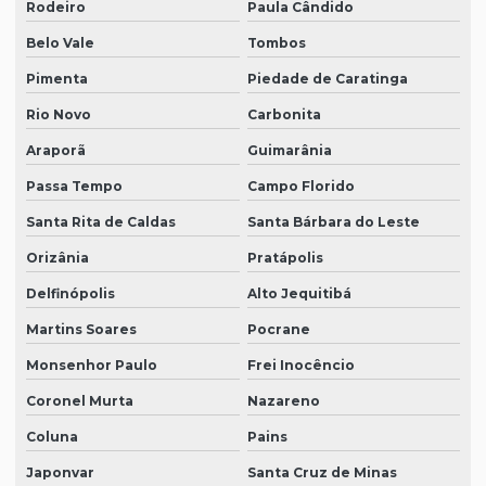
Rodeiro
Paula Cândido
Belo Vale
Tombos
Pimenta
Piedade de Caratinga
Rio Novo
Carbonita
Araporã
Guimarânia
Passa Tempo
Campo Florido
Santa Rita de Caldas
Santa Bárbara do Leste
Orizânia
Pratápolis
Delfinópolis
Alto Jequitibá
Martins Soares
Pocrane
Monsenhor Paulo
Frei Inocêncio
Coronel Murta
Nazareno
Coluna
Pains
Japonvar
Santa Cruz de Minas