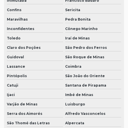
Inimutaba
Francisco Badaró
Confins
Sericita
Maravilhas
Pedra Bonita
Inconfidentes
Cônego Marinho
Toledo
Iraí de Minas
Claro dos Poções
São Pedro dos Ferros
Guidoval
São Roque de Minas
Lassance
Coimbra
Pintópolis
São João do Oriente
Catuji
Santana de Pirapama
Ijaci
Imbé de Minas
Varjão de Minas
Luisburgo
Serra dos Aimorés
Alfredo Vasconcelos
São Thomé das Letras
Alpercata