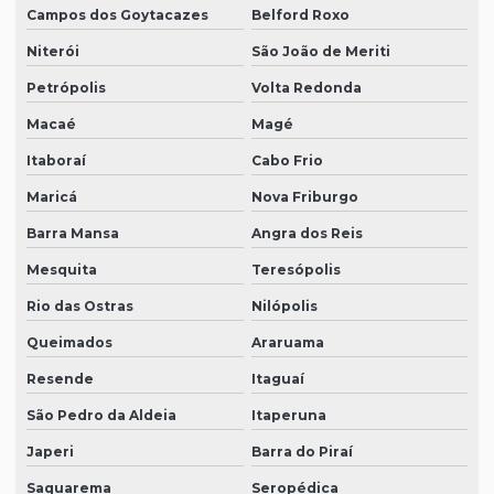
Campos dos Goytacazes
Belford Roxo
Niterói
São João de Meriti
Petrópolis
Volta Redonda
Macaé
Magé
Itaboraí
Cabo Frio
Maricá
Nova Friburgo
Barra Mansa
Angra dos Reis
Mesquita
Teresópolis
Rio das Ostras
Nilópolis
Queimados
Araruama
Resende
Itaguaí
São Pedro da Aldeia
Itaperuna
Japeri
Barra do Piraí
Saquarema
Seropédica