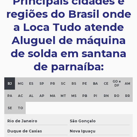
Principais cidades e
regiões do Brasil onde
a Loca Tudo atende
Aluguel de máquina
de solda em santana
de parnaíba:
GO e
RJ
MG
ES
SP
PR
SC
RS
PE
BA
CE
AM
DF
PA
AC
AL
AP
MA
MT
MS
PB
PI
RN
RO
RR
SE
TO
Rio de Janeiro
São Gonçalo
Duque de Caxias
Nova Iguaçu