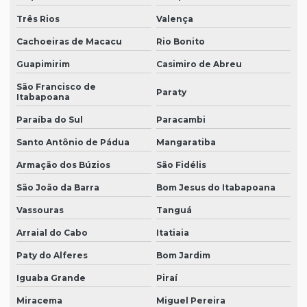
Três Rios
Valença
Cachoeiras de Macacu
Rio Bonito
Guapimirim
Casimiro de Abreu
São Francisco de
Paraty
Itabapoana
Paraíba do Sul
Paracambi
Santo Antônio de Pádua
Mangaratiba
Armação dos Búzios
São Fidélis
São João da Barra
Bom Jesus do Itabapoana
Vassouras
Tanguá
Arraial do Cabo
Itatiaia
Paty do Alferes
Bom Jardim
Iguaba Grande
Piraí
Miracema
Miguel Pereira