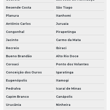
Resende Costa
São Tiago
Planura
Itanhomi
Antônio Carlos
Juruaia
Congonhal
Pirapetinga
Jacinto
Carmo da Mata
Recreio
Ibiraci
Bueno Brandão
Alto Rio Doce
Coroaci
Ponto dos Volantes
Conceição dos Ouros
Igaratinga
Eugenópolis
Itamogi
Pedralva
Icaraí de Minas
Capim Branco
Canápolis
Urucânia
Ninheira