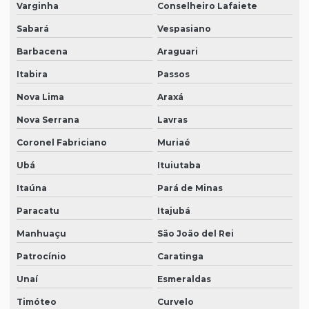
Varginha
Conselheiro Lafaiete
Sabará
Vespasiano
Barbacena
Araguari
Itabira
Passos
Nova Lima
Araxá
Nova Serrana
Lavras
Coronel Fabriciano
Muriaé
Ubá
Ituiutaba
Itaúna
Pará de Minas
Paracatu
Itajubá
Manhuaçu
São João del Rei
Patrocínio
Caratinga
Unaí
Esmeraldas
Timóteo
Curvelo