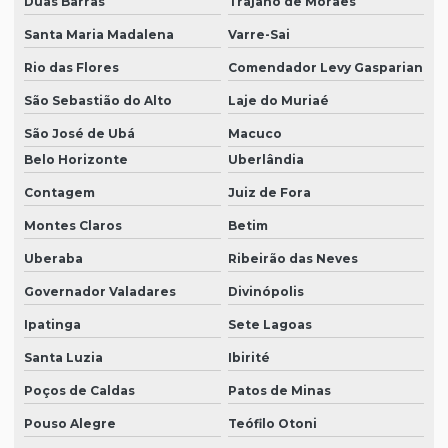
Duas Barras
Trajano de Moraes
Santa Maria Madalena
Varre-Sai
Rio das Flores
Comendador Levy Gasparian
São Sebastião do Alto
Laje do Muriaé
São José de Ubá
Macuco
Belo Horizonte
Uberlândia
Contagem
Juiz de Fora
Montes Claros
Betim
Uberaba
Ribeirão das Neves
Governador Valadares
Divinópolis
Ipatinga
Sete Lagoas
Santa Luzia
Ibirité
Poços de Caldas
Patos de Minas
Pouso Alegre
Teófilo Otoni