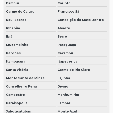
Bambuí
Corinto
Carmo do Cajuru
Francisco Sá
Raul Soares
Conceição do Mato Dentro
Inhapim
Abaeté
Ibiá
Serro
Muzambinho
Paraguaçu
Perdões
Caxambu
Itambacuri
Itapecerica
Santa Vitória
Carmo do Rio Claro
Monte Santo de Minas
Lajinha
Conselheiro Pena
Divino
Campestre
Manhumirim
Paraisópolis
Lambari
Jaboticatubas
Monte Azul