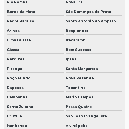
Rio Pomba
Nova Era
Borda da Mata
São Domingos do Prata
Padre Paraíso
Santo Antônio do Amparo
Arinos
Resplendor
Lima Duarte
Itacarambi
Cássia
Bom Sucesso
Perdizes
Ipaba
Piranga
Santa Margarida
Poço Fundo
Nova Resende
Raposos
Tocantins
Campanha
Mário Campos
Santa Juliana
Passa Quatro
Cruzília
São João Evangelista
Itanhandu
Alvinópolis