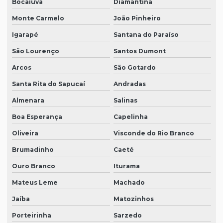
Bocaiuva
Diamantina
Monte Carmelo
João Pinheiro
Igarapé
Santana do Paraíso
São Lourenço
Santos Dumont
Arcos
São Gotardo
Santa Rita do Sapucaí
Andradas
Almenara
Salinas
Boa Esperança
Capelinha
Oliveira
Visconde do Rio Branco
Brumadinho
Caeté
Ouro Branco
Iturama
Mateus Leme
Machado
Jaíba
Matozinhos
Porteirinha
Sarzedo