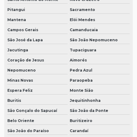
Pitangui
Sacramento
Mantena
Elói Mendes
Campos Gerais
Camanducaia
São José da Lapa
São João Nepomuceno
Jacutinga
Tupaciguara
Coração de Jesus
Aimorés
Nepomuceno
Pedra Azul
Minas Novas
Paraopeba
Espera Feliz
Monte Sião
Buritis
Jequitinhonha
São Gonçalo do Sapucaí
São João da Ponte
Belo Oriente
Buritizeiro
São João do Paraíso
Carandaí