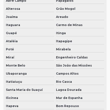
Abre Campo
Papagaios
Alterosa
Grão Mogol
Joaíma
Areado
Itaguara
Carmo de Minas
Guapé
Itinga
Ataléia
Itapagipe
Poté
Mirabela
Miraí
Engenheiro Caldas
Monte Belo
São João das Missões
Ubaporanga
Campos Altos
Itatiaiuçu
Rio Casca
Santa Maria do Suaçuí
Lagoa Dourada
Ilicínea
Mar de Espanha
Itapeva
Bom Repouso