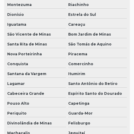
Montezuma
Riachinho
Dionísio
Estrela do Sul
Iguatama
Careaçu
São Vicente de Minas
Bom Jardim de Minas
Santa Rita de Minas
São Tomás de Aquino
Nova Porteirinha
Piracema
Conquista
Comercinho
Santana da Vargem
Itumirim
Lagamar
Santo Antônio do Retiro
Cabeceira Grande
Espírito Santo do Dourado
Pouso Alto
Capetinga
Periquito
Guarda-Mor
Divinolândia de Minas
Felisburgo
Machacalis
Jequitaí