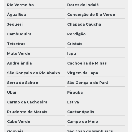
Rio Vermelho
Dores do Indaiá
Água Boa
Conceição do Rio Verde
Jequeri
Chapada Gaúcha
Cambuquira
Perdigão
Teixeiras
Cristais
Mato Verde
Iapu
Andrelândia
Cachoeira de Minas
São Gonçalo do Rio Abaixo
Virgem da Lapa
Serra do Salitre
São Gonçalo do Pará
Ubaí
Piraúba
Carmo da Cachoeira
Estiva
Prudente de Morais
Caetanópolis
Cabo Verde
Campo do Meio
Gouveia
São João do Manhuaçu