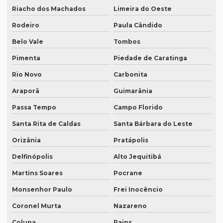
Riacho dos Machados
Limeira do Oeste
Rodeiro
Paula Cândido
Belo Vale
Tombos
Pimenta
Piedade de Caratinga
Rio Novo
Carbonita
Araporã
Guimarânia
Passa Tempo
Campo Florido
Santa Rita de Caldas
Santa Bárbara do Leste
Orizânia
Pratápolis
Delfinópolis
Alto Jequitibá
Martins Soares
Pocrane
Monsenhor Paulo
Frei Inocêncio
Coronel Murta
Nazareno
Coluna
Pains