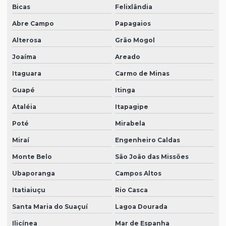
Bicas
Felixlândia
Abre Campo
Papagaios
Alterosa
Grão Mogol
Joaíma
Areado
Itaguara
Carmo de Minas
Guapé
Itinga
Ataléia
Itapagipe
Poté
Mirabela
Miraí
Engenheiro Caldas
Monte Belo
São João das Missões
Ubaporanga
Campos Altos
Itatiaiuçu
Rio Casca
Santa Maria do Suaçuí
Lagoa Dourada
Ilicínea
Mar de Espanha