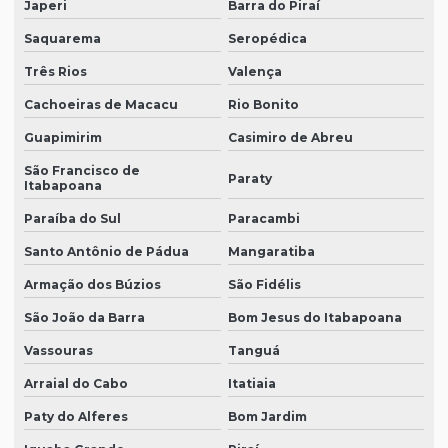
Japeri
Barra do Piraí
Saquarema
Seropédica
Três Rios
Valença
Cachoeiras de Macacu
Rio Bonito
Guapimirim
Casimiro de Abreu
São Francisco de
Paraty
Itabapoana
Paraíba do Sul
Paracambi
Santo Antônio de Pádua
Mangaratiba
Armação dos Búzios
São Fidélis
São João da Barra
Bom Jesus do Itabapoana
Vassouras
Tanguá
Arraial do Cabo
Itatiaia
Paty do Alferes
Bom Jardim