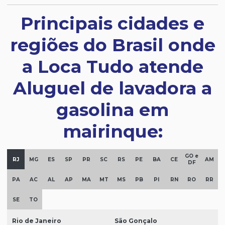
Principais cidades e
regiões do Brasil onde
a Loca Tudo atende
Aluguel de lavadora a
gasolina em
mairinque:
GO e
RJ
MG
ES
SP
PR
SC
RS
PE
BA
CE
AM
DF
PA
AC
AL
AP
MA
MT
MS
PB
PI
RN
RO
RR
SE
TO
Rio de Janeiro
São Gonçalo