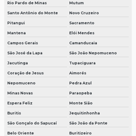
Rio Pardo de Minas
Mutum
Santo Antônio do Monte
Novo Cruzeiro
Pitangui
Sacramento
Mantena
Elói Mendes
Campos Gerais
Camanducaia
São José da Lapa
São João Nepomuceno
Jacutinga
Tupaciguara
Coração de Jesus
Aimorés
Nepomuceno
Pedra Azul
Minas Novas
Paraopeba
Espera Feliz
Monte Sião
Buritis
Jequitinhonha
São Gonçalo do Sapucaí
São João da Ponte
Belo Oriente
Buritizeiro