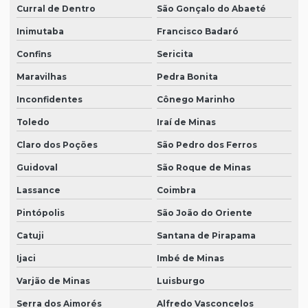
Curral de Dentro
São Gonçalo do Abaeté
Inimutaba
Francisco Badaró
Confins
Sericita
Maravilhas
Pedra Bonita
Inconfidentes
Cônego Marinho
Toledo
Iraí de Minas
Claro dos Poções
São Pedro dos Ferros
Guidoval
São Roque de Minas
Lassance
Coimbra
Pintópolis
São João do Oriente
Catuji
Santana de Pirapama
Ijaci
Imbé de Minas
Varjão de Minas
Luisburgo
Serra dos Aimorés
Alfredo Vasconcelos