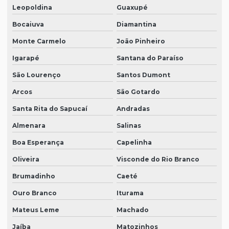
Leopoldina
Guaxupé
Bocaiuva
Diamantina
Monte Carmelo
João Pinheiro
Igarapé
Santana do Paraíso
São Lourenço
Santos Dumont
Arcos
São Gotardo
Santa Rita do Sapucaí
Andradas
Almenara
Salinas
Boa Esperança
Capelinha
Oliveira
Visconde do Rio Branco
Brumadinho
Caeté
Ouro Branco
Iturama
Mateus Leme
Machado
Jaíba
Matozinhos