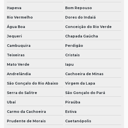
Itapeva
Bom Repouso
Rio Vermelho
Dores do Indaiá
Água Boa
Conceição do Rio Verde
Jequeri
Chapada Gaúcha
Cambuquira
Perdigão
Teixeiras
Cristais
Mato Verde
Iapu
Andrelândia
Cachoeira de Minas
São Gonçalo do Rio Abaixo
Virgem da Lapa
Serra do Salitre
São Gonçalo do Pará
Ubaí
Piraúba
Carmo da Cachoeira
Estiva
Prudente de Morais
Caetanópolis