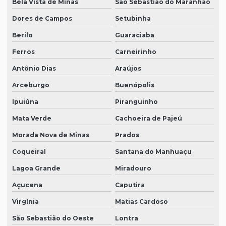
Bela Vista de Minas
São Sebastião do Maranhão
Dores de Campos
Setubinha
Berilo
Guaraciaba
Ferros
Carneirinho
Antônio Dias
Araújos
Arceburgo
Buenópolis
Ipuiúna
Piranguinho
Mata Verde
Cachoeira de Pajeú
Morada Nova de Minas
Prados
Coqueiral
Santana do Manhuaçu
Lagoa Grande
Miradouro
Açucena
Caputira
Virgínia
Matias Cardoso
São Sebastião do Oeste
Lontra