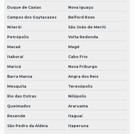
Duque de Caxias
Nova Iguaçu
Campos dos Goytacazes
Belford Roxo
Niterói
São João de Meriti
Petrópolis
Volta Redonda
Macaé
Magé
Itaboraí
Cabo Frio
Maricá
Nova Friburgo
Barra Mansa
Angra dos Reis
Mesquita
Teresópolis
Rio das Ostras
Nilópolis
Queimados
Araruama
Resende
Itaguaí
São Pedro da Aldeia
Itaperuna