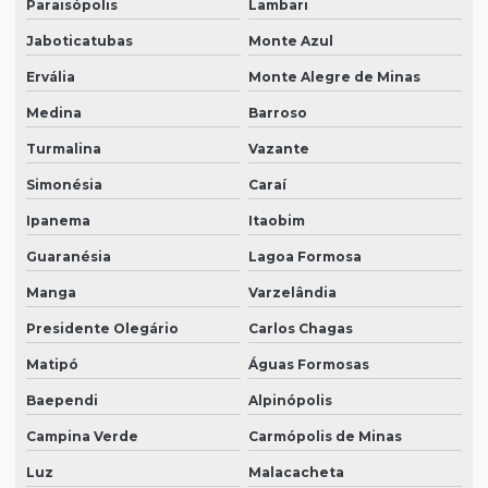
Paraisópolis
Lambari
Jaboticatubas
Monte Azul
Ervália
Monte Alegre de Minas
Medina
Barroso
Turmalina
Vazante
Simonésia
Caraí
Ipanema
Itaobim
Guaranésia
Lagoa Formosa
Manga
Varzelândia
Presidente Olegário
Carlos Chagas
Matipó
Águas Formosas
Baependi
Alpinópolis
Campina Verde
Carmópolis de Minas
Luz
Malacacheta