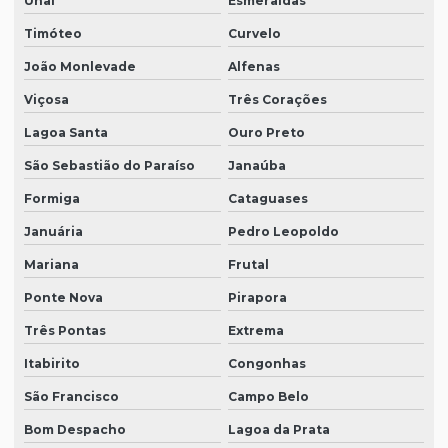
Unaí
Esmeraldas
Timóteo
Curvelo
João Monlevade
Alfenas
Viçosa
Três Corações
Lagoa Santa
Ouro Preto
São Sebastião do Paraíso
Janaúba
Formiga
Cataguases
Januária
Pedro Leopoldo
Mariana
Frutal
Ponte Nova
Pirapora
Três Pontas
Extrema
Itabirito
Congonhas
São Francisco
Campo Belo
Bom Despacho
Lagoa da Prata