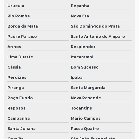
Urucuia
Peçanha
Rio Pomba
Nova Era
Borda da Mata
São Domingos do Prata
Padre Paraíso
Santo Antônio do Amparo
Arinos
Resplendor
Lima Duarte
Itacarambi
Cássia
Bom Sucesso
Perdizes
Ipaba
Piranga
Santa Margarida
Poço Fundo
Nova Resende
Raposos
Tocantins
Campanha
Mário Campos
Santa Juliana
Passa Quatro
Cruzília
São João Evangelista