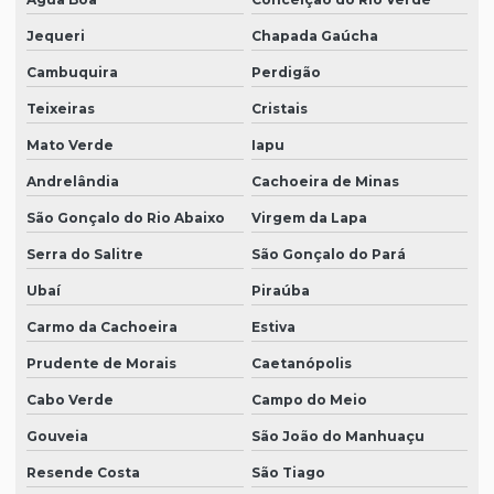
Jequeri
Chapada Gaúcha
Cambuquira
Perdigão
Teixeiras
Cristais
Mato Verde
Iapu
Andrelândia
Cachoeira de Minas
São Gonçalo do Rio Abaixo
Virgem da Lapa
Serra do Salitre
São Gonçalo do Pará
Ubaí
Piraúba
Carmo da Cachoeira
Estiva
Prudente de Morais
Caetanópolis
Cabo Verde
Campo do Meio
Gouveia
São João do Manhuaçu
Resende Costa
São Tiago