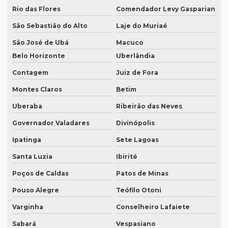
Rio das Flores
Comendador Levy Gasparian
São Sebastião do Alto
Laje do Muriaé
São José de Ubá
Macuco
Belo Horizonte
Uberlândia
Contagem
Juiz de Fora
Montes Claros
Betim
Uberaba
Ribeirão das Neves
Governador Valadares
Divinópolis
Ipatinga
Sete Lagoas
Santa Luzia
Ibirité
Poços de Caldas
Patos de Minas
Pouso Alegre
Teófilo Otoni
Varginha
Conselheiro Lafaiete
Sabará
Vespasiano