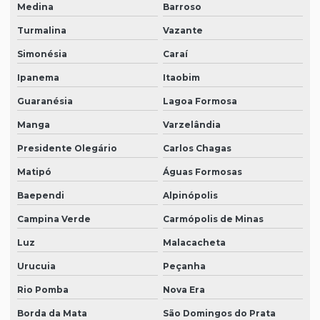
Medina
Barroso
Turmalina
Vazante
Simonésia
Caraí
Ipanema
Itaobim
Guaranésia
Lagoa Formosa
Manga
Varzelândia
Presidente Olegário
Carlos Chagas
Matipó
Águas Formosas
Baependi
Alpinópolis
Campina Verde
Carmópolis de Minas
Luz
Malacacheta
Urucuia
Peçanha
Rio Pomba
Nova Era
Borda da Mata
São Domingos do Prata