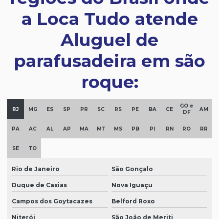
a Loca Tudo atende
Aluguel de
parafusadeira em são
roque:
GO e
RJ
MG
ES
SP
PR
SC
RS
PE
BA
CE
AM
DF
PA
AC
AL
AP
MA
MT
MS
PB
PI
RN
RO
RR
SE
TO
Rio de Janeiro
São Gonçalo
Duque de Caxias
Nova Iguaçu
Campos dos Goytacazes
Belford Roxo
Niterói
São João de Meriti