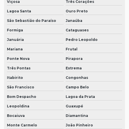
Viçosa
Três Corações
Lagoa Santa
Ouro Preto
São Sebastião do Paraíso
Janaúba
Formiga
Cataguases
Januária
Pedro Leopoldo
Mariana
Frutal
Ponte Nova
Pirapora
Três Pontas
Extrema
Itabirito
Congonhas
São Francisco
Campo Belo
Bom Despacho
Lagoa da Prata
Leopoldina
Guaxupé
Bocaiuva
Diamantina
Monte Carmelo
João Pinheiro