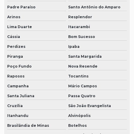
Padre Paraíso
Santo Antônio do Amparo
Arinos
Resplendor
Lima Duarte
Itacarambi
Cássia
Bom Sucesso
Perdizes
Ipaba
Piranga
Santa Margarida
Poço Fundo
Nova Resende
Raposos
Tocantins
Campanha
Mário Campos
Santa Juliana
Passa Quatro
Cruzília
São João Evangelista
Itanhandu
Alvinópolis
Brasilândia de Minas
Botelhos