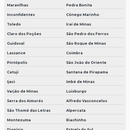
Maravilhas
Pedra Bonita
Inconfidentes
Cônego Marinho
Toledo
Iraí de Minas
Claro dos Poções
São Pedro dos Ferros
Guidoval
São Roque de Minas
Lassance
Coimbra
Pintópolis
São João do Oriente
Catuji
Santana de Pirapama
Ijaci
Imbé de Minas
Varjão de Minas
Luisburgo
Serra dos Aimorés
Alfredo Vasconcelos
São Thomé das Letras
Alpercata
Montezuma
Riachinho
Dionísio
Estrela do Sul