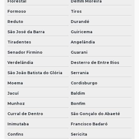
Florestal
Delfim Moreira
Formoso
Tiros
Reduto
Durandé
São José da Barra
Guiricema
Tiradentes
Angelândia
Senador Firmino
Guarani
Verdelândia
Desterro de Entre Rios
São João Batista do Glória
Serrania
Moema
Cordisburgo
Jacuí
Baldim
Munhoz
Bonfim
Curral de Dentro
São Gonçalo do Abaeté
Inimutaba
Francisco Badaró
Confins
Sericita