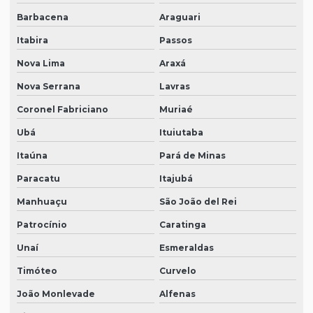
Barbacena
Araguari
Itabira
Passos
Nova Lima
Araxá
Nova Serrana
Lavras
Coronel Fabriciano
Muriaé
Ubá
Ituiutaba
Itaúna
Pará de Minas
Paracatu
Itajubá
Manhuaçu
São João del Rei
Patrocínio
Caratinga
Unaí
Esmeraldas
Timóteo
Curvelo
João Monlevade
Alfenas