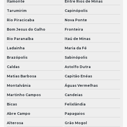
Itamonte
Entre Rios de Minas
Tarumirim
Capinópolis
Rio Piracicaba
Nova Ponte
Bom Jesus do Galho
Fronteira
Rio Paranaíba
Itaú de Minas
Ladainha
Maria da Fé
Brazópolis
Sabinópolis
Caldas
Astolfo Dutra
Matias Barbosa
Capitão Enéas
Montalvânia
Águas Vermelhas
Martinho Campos
Candeias
Bicas
Felixlândia
Abre Campo
Papagaios
Alterosa
Grão Mogol