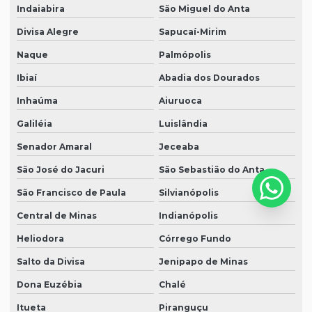
Indaiabira
São Miguel do Anta
Divisa Alegre
Sapucaí-Mirim
Naque
Palmópolis
Ibiaí
Abadia dos Dourados
Inhaúma
Aiuruoca
Galiléia
Luislândia
Senador Amaral
Jeceaba
São José do Jacuri
São Sebastião do Anta
São Francisco de Paula
Silvianópolis
Central de Minas
Indianópolis
Heliodora
Córrego Fundo
Salto da Divisa
Jenipapo de Minas
Dona Euzébia
Chalé
Itueta
Piranguçu