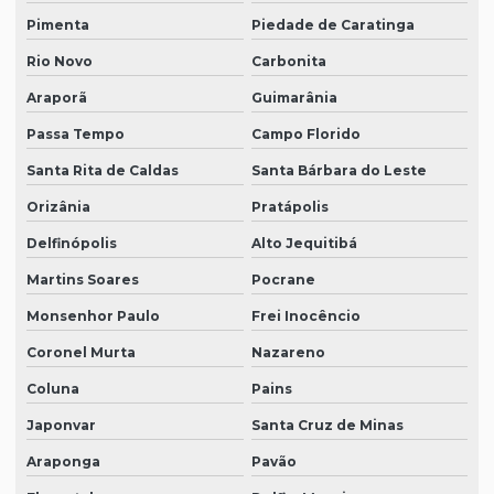
Pimenta
Piedade de Caratinga
Rio Novo
Carbonita
Araporã
Guimarânia
Passa Tempo
Campo Florido
Santa Rita de Caldas
Santa Bárbara do Leste
Orizânia
Pratápolis
Delfinópolis
Alto Jequitibá
Martins Soares
Pocrane
Monsenhor Paulo
Frei Inocêncio
Coronel Murta
Nazareno
Coluna
Pains
Japonvar
Santa Cruz de Minas
Araponga
Pavão