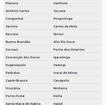
Planura
Itanhomi
Antônio Carlos
Juruaia
Congonhal
Pirapetinga
Jacinto
Carmo da Mata
Recreio
Ibiraci
Bueno Brandão
Alto Rio Doce
Coroaci
Ponto dos Volantes
Conceição dos Ouros
Igaratinga
Eugenópolis
Itamogi
Pedralva
Icaraí de Minas
Capim Branco
Canápolis
Urucânia
Ninheira
Porto Firme
Delta
Santa Maria de Itabira
Itaipé