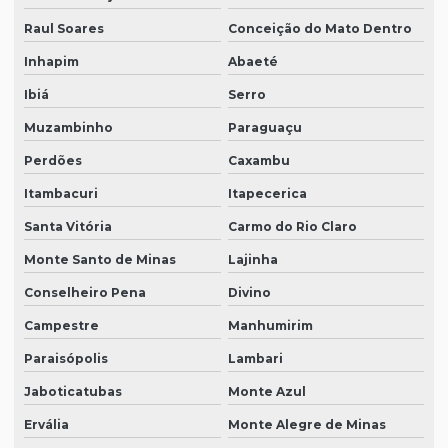
Raul Soares
Conceição do Mato Dentro
Inhapim
Abaeté
Ibiá
Serro
Muzambinho
Paraguaçu
Perdões
Caxambu
Itambacuri
Itapecerica
Santa Vitória
Carmo do Rio Claro
Monte Santo de Minas
Lajinha
Conselheiro Pena
Divino
Campestre
Manhumirim
Paraisópolis
Lambari
Jaboticatubas
Monte Azul
Ervália
Monte Alegre de Minas