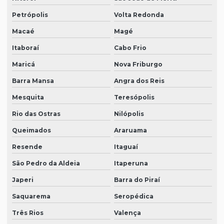
Petrópolis
Volta Redonda
Macaé
Magé
Itaboraí
Cabo Frio
Maricá
Nova Friburgo
Barra Mansa
Angra dos Reis
Mesquita
Teresópolis
Rio das Ostras
Nilópolis
Queimados
Araruama
Resende
Itaguaí
São Pedro da Aldeia
Itaperuna
Japeri
Barra do Piraí
Saquarema
Seropédica
Três Rios
Valença