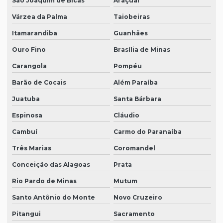
São Joaquim de Bicas
Araçuaí
Várzea da Palma
Taiobeiras
Itamarandiba
Guanhães
Ouro Fino
Brasília de Minas
Carangola
Pompéu
Barão de Cocais
Além Paraíba
Juatuba
Santa Bárbara
Espinosa
Cláudio
Cambuí
Carmo do Paranaíba
Três Marias
Coromandel
Conceição das Alagoas
Prata
Rio Pardo de Minas
Mutum
Santo Antônio do Monte
Novo Cruzeiro
Pitangui
Sacramento