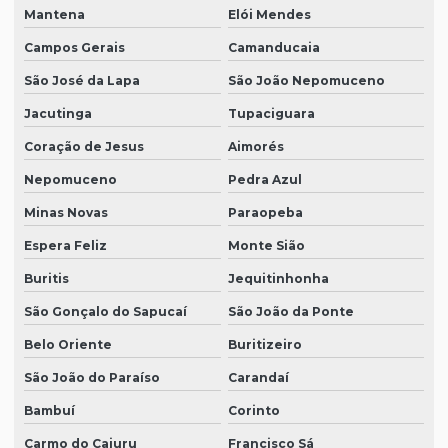
Mantena
Elói Mendes
Campos Gerais
Camanducaia
São José da Lapa
São João Nepomuceno
Jacutinga
Tupaciguara
Coração de Jesus
Aimorés
Nepomuceno
Pedra Azul
Minas Novas
Paraopeba
Espera Feliz
Monte Sião
Buritis
Jequitinhonha
São Gonçalo do Sapucaí
São João da Ponte
Belo Oriente
Buritizeiro
São João do Paraíso
Carandaí
Bambuí
Corinto
Carmo do Cajuru
Francisco Sá