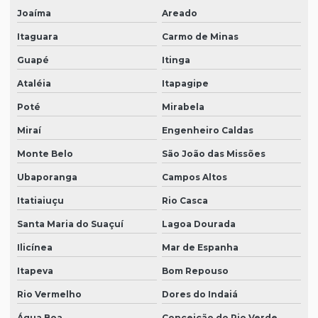
Joaíma
Areado
Itaguara
Carmo de Minas
Guapé
Itinga
Ataléia
Itapagipe
Poté
Mirabela
Miraí
Engenheiro Caldas
Monte Belo
São João das Missões
Ubaporanga
Campos Altos
Itatiaiuçu
Rio Casca
Santa Maria do Suaçuí
Lagoa Dourada
Ilicínea
Mar de Espanha
Itapeva
Bom Repouso
Rio Vermelho
Dores do Indaiá
Água Boa
Conceição do Rio Verde