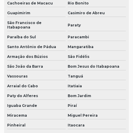
Cachoeiras de Macacu
Rio Bonito
Guapimirim
Casimiro de Abreu
São Francisco de
Paraty
Itabapoana
Paraíba do Sul
Paracambi
Santo Antônio de Pádua
Mangaratiba
Armação dos Búzios
São Fidélis
São João da Barra
Bom Jesus do Itabapoana
Vassouras
Tanguá
Arraial do Cabo
Itatiaia
Paty do Alferes
Bom Jardim
Iguaba Grande
Piraí
Miracema
Miguel Pereira
Pinheiral
Itaocara