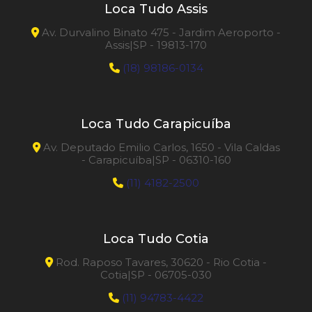
Loca Tudo Assis
Av. Durvalino Binato 475 - Jardim Aeroporto -
Assis|SP - 19813-170
(18) 98186-0134
Loca Tudo Carapicuíba
Av. Deputado Emilio Carlos, 1650 - Vila Caldas
- Carapicuíba|SP - 06310-160
(11) 4182-2500
Loca Tudo Cotia
Rod. Raposo Tavares, 30620 - Rio Cotia -
Cotia|SP - 06705-030
(11) 94783-4422