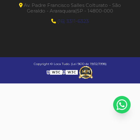
Av. Padre Francisco Salles Colturato - São
Geraldo - Araraquara|SP - 14800-000
(16) 3311-6323
Copyright © Loca Tudo. (Lei 9610 de 19/02/1998)
W3C
W3C