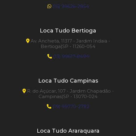
(16) 99626-2854
Loca Tudo Bertioga
Av. Anchieta, 11317 - Jardim Indaia -
Bertioga|SP - 11260-054
(13) 99617-8494
Loca Tudo Campinas
R. do Açúcar, 107 - Jardim Chapadão -
Campinas|SP - 13070-024
(19) 99770-2782
Loca Tudo Araraquara