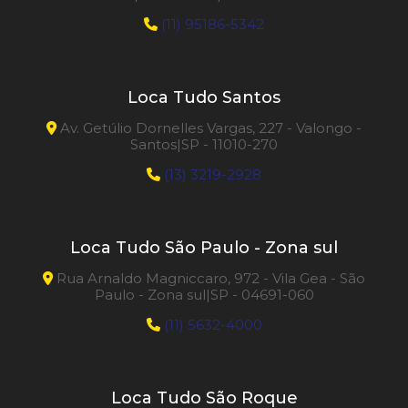
(11) 95186-5342
Loca Tudo Santos
Av. Getúlio Dornelles Vargas, 227 - Valongo -
Santos|SP - 11010-270
(13) 3219-2928
Loca Tudo São Paulo - Zona sul
Rua Arnaldo Magniccaro, 972 - Vila Gea - São
Paulo - Zona sul|SP - 04691-060
(11) 5632-4000
Loca Tudo São Roque