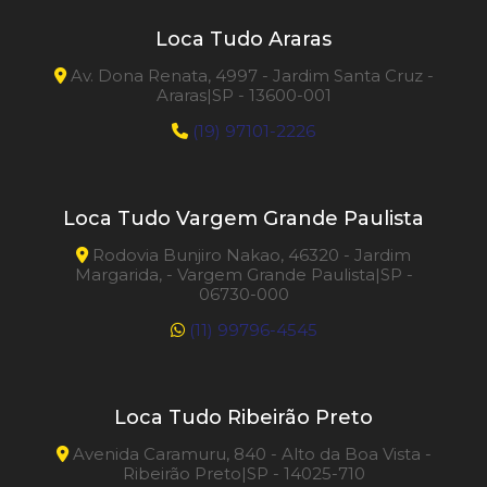
Loca Tudo Araras
Av. Dona Renata, 4997 - Jardim Santa Cruz -
Araras|SP - 13600-001
(19) 97101-2226
Loca Tudo Vargem Grande Paulista
Rodovia Bunjiro Nakao, 46320 - Jardim
Margarida, - Vargem Grande Paulista|SP -
06730-000
(11) 99796-4545
Loca Tudo Ribeirão Preto
Avenida Caramuru, 840 - Alto da Boa Vista -
Ribeirão Preto|SP - 14025-710