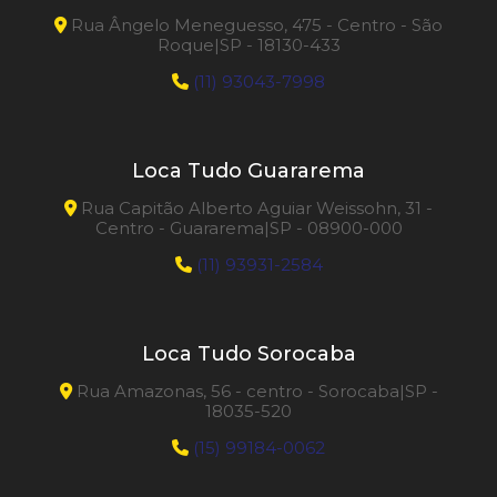
Rua Ângelo Meneguesso, 475 - Centro - São
Roque|SP - 18130-433
(11) 93043-7998
Loca Tudo Guararema
Rua Capitão Alberto Aguiar Weissohn, 31 -
Centro - Guararema|SP - 08900-000
(11) 93931-2584
Loca Tudo Sorocaba
Rua Amazonas, 56 - centro - Sorocaba|SP -
18035-520
(15) 99184-0062