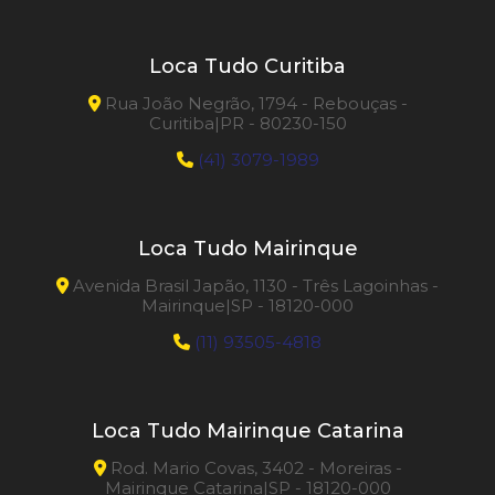
Loca Tudo Curitiba
Rua João Negrão, 1794 - Rebouças -
Curitiba|PR - 80230-150
(41) 3079-1989
Loca Tudo Mairinque
Avenida Brasil Japão, 1130 - Três Lagoinhas -
Mairinque|SP - 18120-000
(11) 93505-4818
Loca Tudo Mairinque Catarina
Rod. Mario Covas, 3402 - Moreiras -
Mairinque Catarina|SP - 18120-000