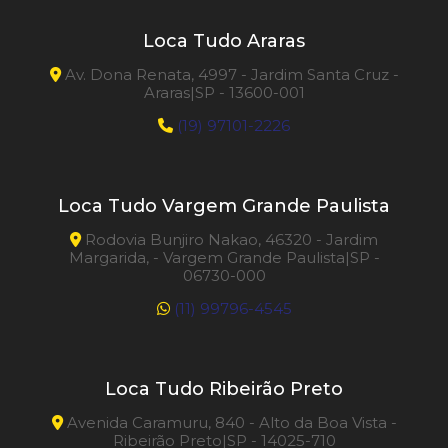
Loca Tudo Araras
Av. Dona Renata, 4997 - Jardim Santa Cruz -
Araras|SP - 13600-001
(19) 97101-2226
Loca Tudo Vargem Grande Paulista
Rodovia Bunjiro Nakao, 46320 - Jardim
Margarida, - Vargem Grande Paulista|SP -
06730-000
(11) 99796-4545
Loca Tudo Ribeirão Preto
Avenida Caramuru, 840 - Alto da Boa Vista -
Ribeirão Preto|SP - 14025-710