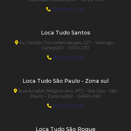
(11) 95186-5342
Loca Tudo Santos
Av. Getúlio Dornelles Vargas, 227 - Valongo -
Santos|SP - 11010-270
(13) 3219-2928
Loca Tudo São Paulo - Zona sul
Rua Arnaldo Magniccaro, 972 - Vila Gea - São
Paulo - Zona sul|SP - 04691-060
(11) 5632-4000
Loca Tudo São Roque