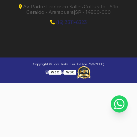
Av. Padre Francisco Salles Colturato - São
Geraldo - Araraquara|SP - 14800-000
(16) 3311-6323
Copyright © Loca Tudo. (Lei 9610 de 19/02/1998)
W3C
W3C