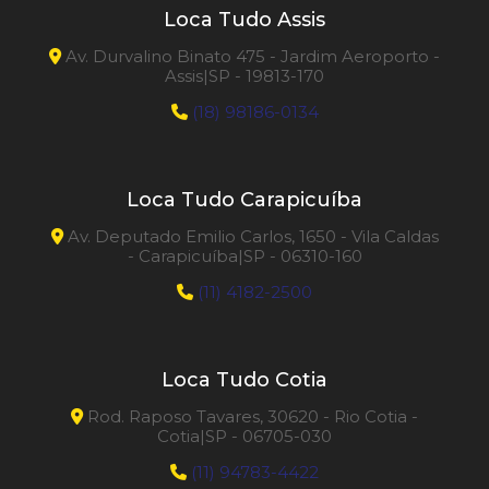
Loca Tudo Assis
Av. Durvalino Binato 475 - Jardim Aeroporto -
Assis|SP - 19813-170
(18) 98186-0134
Loca Tudo Carapicuíba
Av. Deputado Emilio Carlos, 1650 - Vila Caldas
- Carapicuíba|SP - 06310-160
(11) 4182-2500
Loca Tudo Cotia
Rod. Raposo Tavares, 30620 - Rio Cotia -
Cotia|SP - 06705-030
(11) 94783-4422