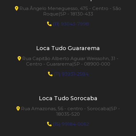
Rua Ângelo Meneguesso, 475 - Centro - São
Roque|SP - 18130-433
(11) 93043-7998
Loca Tudo Guararema
Rua Capitão Alberto Aguiar Weissohn, 31 -
Centro - Guararema|SP - 08900-000
(11) 93931-2584
Loca Tudo Sorocaba
Rua Amazonas, 56 - centro - Sorocaba|SP -
18035-520
(15) 99184-0062