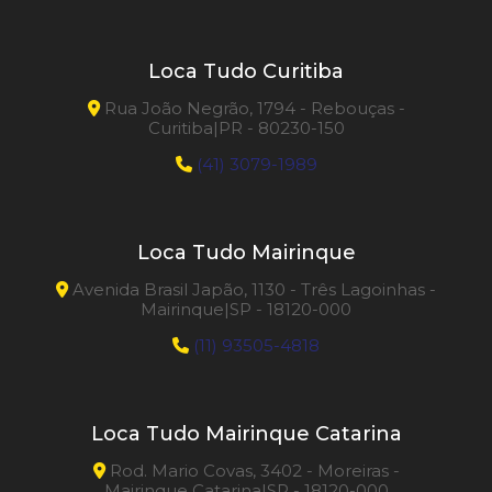
Loca Tudo Curitiba
Rua João Negrão, 1794 - Rebouças -
Curitiba|PR - 80230-150
(41) 3079-1989
Loca Tudo Mairinque
Avenida Brasil Japão, 1130 - Três Lagoinhas -
Mairinque|SP - 18120-000
(11) 93505-4818
Loca Tudo Mairinque Catarina
Rod. Mario Covas, 3402 - Moreiras -
Mairinque Catarina|SP - 18120-000