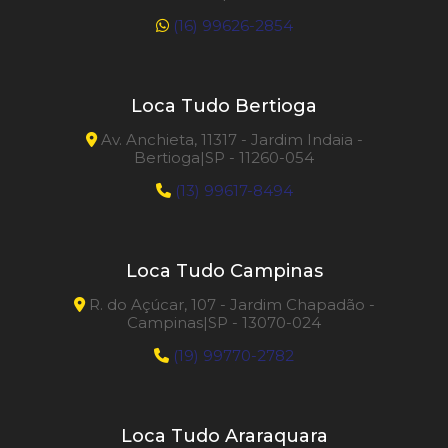
(16) 99626-2854
Loca Tudo Bertioga
Av. Anchieta, 11317 - Jardim Indaia -
Bertioga|SP - 11260-054
(13) 99617-8494
Loca Tudo Campinas
R. do Açúcar, 107 - Jardim Chapadão -
Campinas|SP - 13070-024
(19) 99770-2782
Loca Tudo Araraquara