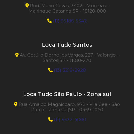
Rod. Mario Covas, 3402 - Moreiras -
Mairinque Catarina|SP - 18120-000
(11) 95186-5342
Loca Tudo Santos
Av. Getúlio Dornelles Vargas, 227 - Valongo -
Santos|SP - 11010-270
(13) 3219-2928
Loca Tudo São Paulo - Zona sul
Rua Arnaldo Magniccaro, 972 - Vila Gea - São
Paulo - Zona sul|SP - 04691-060
(11) 5632-4000