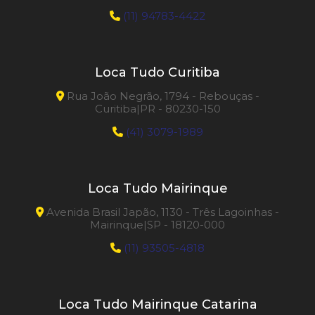
(11) 94783-4422
Loca Tudo Curitiba
Rua João Negrão, 1794 - Rebouças -
Curitiba|PR - 80230-150
(41) 3079-1989
Loca Tudo Mairinque
Avenida Brasil Japão, 1130 - Três Lagoinhas -
Mairinque|SP - 18120-000
(11) 93505-4818
Loca Tudo Mairinque Catarina