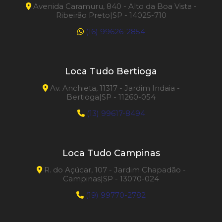
Avenida Caramuru, 840 - Alto da Boa Vista -
Ribeirão Preto|SP - 14025-710
(16) 99626-2854
Loca Tudo Bertioga
Av. Anchieta, 11317 - Jardim Indaia -
Bertioga|SP - 11260-054
(13) 99617-8494
Loca Tudo Campinas
R. do Açúcar, 107 - Jardim Chapadão -
Campinas|SP - 13070-024
(19) 99770-2782