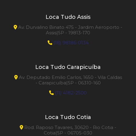
Loca Tudo Assis
Av. Durvalino Binato 475 - Jardim Aeroporto -
Assis|SP - 19813-170
(18) 98186-0134
Loca Tudo Carapicuíba
Av. Deputado Emilio Carlos, 1650 - Vila Caldas
- Carapicuíba|SP - 06310-160
(11) 4182-2500
Loca Tudo Cotia
Rod. Raposo Tavares, 30620 - Rio Cotia -
Cotia|SP - 06705-030