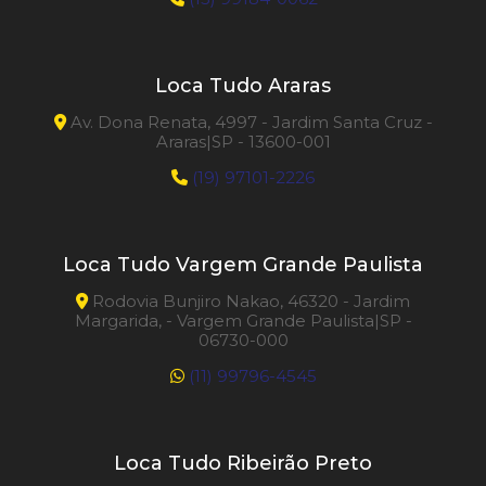
Loca Tudo Araras
Av. Dona Renata, 4997 - Jardim Santa Cruz -
Araras|SP - 13600-001
(19) 97101-2226
Loca Tudo Vargem Grande Paulista
Rodovia Bunjiro Nakao, 46320 - Jardim
Margarida, - Vargem Grande Paulista|SP -
06730-000
(11) 99796-4545
Loca Tudo Ribeirão Preto