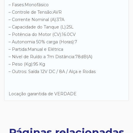
– Fases:Monofásico
– Controle de Tensão:AVR
– Corrente Nominal (A):37A
– Capacidade do Tanque (L):25L
– Potência do Motor (CV):16.0CV
– Autonomia 50% carga (Horas):7
– Partida:Manual e Elétrica
– Nível de Ruído a 7m Distância:78dB(A)
– Peso (Kg):95 Kg
– Outros: Saída 12V DC / 8A / Alça e Rodas
Locação garantida de VERDADE
Páginas relacionadas