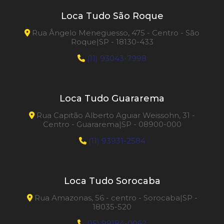
Loca Tudo São Roque
Rua Ângelo Meneguesso, 475 - Centro - São
Roque|SP - 18130-433
(11) 93043-7998
Loca Tudo Guararema
Rua Capitão Alberto Aguiar Weissohn, 31 -
Centro - Guararema|SP - 08900-000
(11) 93931-2584
Loca Tudo Sorocaba
Rua Amazonas, 56 - centro - Sorocaba|SP -
18035-520
(15) 99184-0062