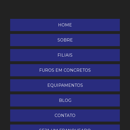
Gerador Portátil GM900 127 | GM900 220V
Motosoldador / Gerador à Diesel 10CV 2,2KW 220V
Partida Manual BD-W190 BRANCO
HOME
SOBRE
FILIAIS
FUROS EM CONCRETOS
EQUIPAMENTOS
BLOG
CONTATO