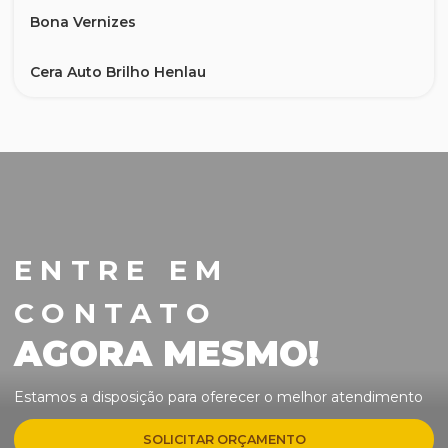
Bona Vernizes
Cera Auto Brilho Henlau
Cera Sistema Uhs Alto Tráfego
Desengraxante e Sabão para Extratora
HL 80 Desengraxante Isoparafínico
ENTRE EM
Limpa Inox
CONTATO
Limpa Pedra Henlau
AGORA MESMO!
Limpa Porcelanato
Estamos a disposição para oferecer o melhor atendimento
Limpa Pós Obra Porcelanato
SOLICITAR ORÇAMENTO