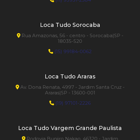
Loca Tudo Sorocaba
Rua Amazonas, 56 - centro - Sorocaba|SP -
18035-520
(15) 99184-0062
Loca Tudo Araras
Av. Dona Renata, 4997 - Jardim Santa Cruz -
Araras|SP - 13600-001
(19) 97101-2226
Loca Tudo Vargem Grande Paulista
Rodovia Bunjiro Nakao, 46320 - Jardim