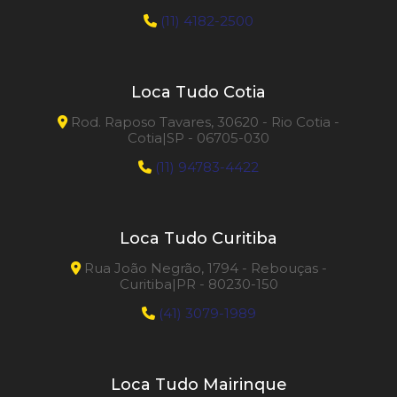
(11) 4182-2500
Loca Tudo Cotia
Rod. Raposo Tavares, 30620 - Rio Cotia -
Cotia|SP - 06705-030
(11) 94783-4422
Loca Tudo Curitiba
Rua João Negrão, 1794 - Rebouças -
Curitiba|PR - 80230-150
(41) 3079-1989
Loca Tudo Mairinque