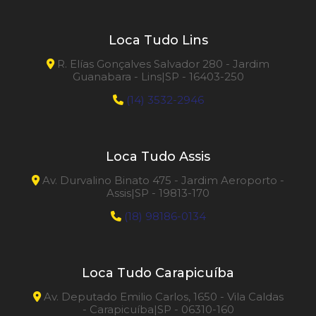
Loca Tudo Lins
R. Elías Gonçalves Salvador 280 - Jardim
Guanabara - Lins|SP - 16403-250
(14) 3532-2946
Loca Tudo Assis
Av. Durvalino Binato 475 - Jardim Aeroporto -
Assis|SP - 19813-170
(18) 98186-0134
Loca Tudo Carapicuíba
Av. Deputado Emilio Carlos, 1650 - Vila Caldas
- Carapicuíba|SP - 06310-160