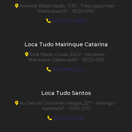
Avenida Brasil Japão, 1130 - Três Lagoinhas -
Mairinque|SP - 18120-000
(11) 93505-4818
Loca Tudo Mairinque Catarina
Rod. Mario Covas, 3402 - Moreiras -
Mairinque Catarina|SP - 18120-000
(11) 95186-5342
Loca Tudo Santos
Av. Getúlio Dornelles Vargas, 227 - Valongo -
Santos|SP - 11010-270
(13) 3219-2928