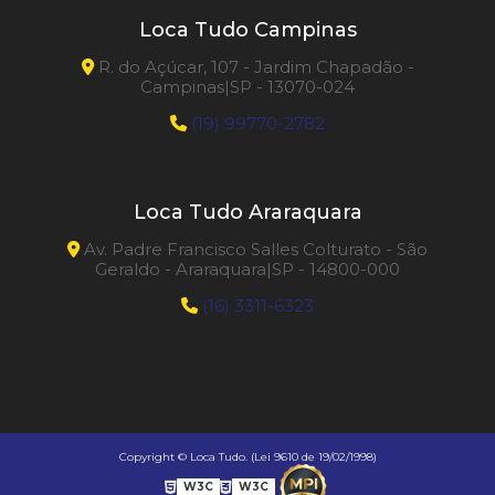
Loca Tudo Campinas
R. do Açúcar, 107 - Jardim Chapadão -
Campinas|SP - 13070-024
(19) 99770-2782
Loca Tudo Araraquara
Av. Padre Francisco Salles Colturato - São
Geraldo - Araraquara|SP - 14800-000
(16) 3311-6323
Copyright © Loca Tudo. (Lei 9610 de 19/02/1998)
W3C
W3C