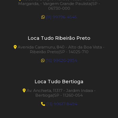
Margarida, - Vargem Grande Paulista|SP -
06730-000
(11) 99796-4545
Loca Tudo Ribeirão Preto
Avenida Caramuru, 840 - Alto da Boa Vista -
Ribeirão Preto|SP - 14025-710
(16) 99626-2854
Loca Tudo Bertioga
Av. Anchieta, 11317 - Jardim Indaia -
Bertioga|SP - 11260-054
(13) 99617-8494