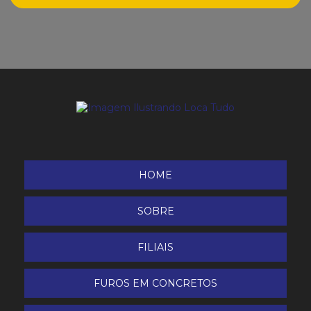
Limpa Vidros Henlau
Limpeza Renovação Restauração
Removedor de Ceras
Removedor de Ceras e Respingos de Tinta
Renovador de Couro Henlau
HOME
SOBRE
FILIAIS
FUROS EM CONCRETOS