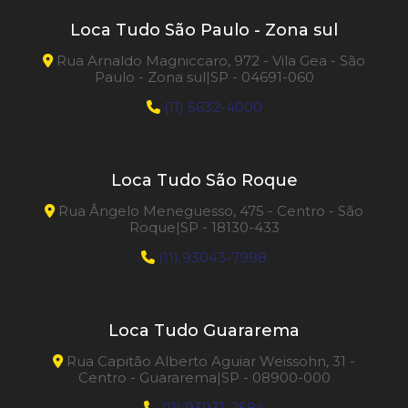
Loca Tudo São Paulo - Zona sul
Rua Arnaldo Magniccaro, 972 - Vila Gea - São
Paulo - Zona sul|SP - 04691-060
(11) 5632-4000
Loca Tudo São Roque
Rua Ângelo Meneguesso, 475 - Centro - São
Roque|SP - 18130-433
(11) 93043-7998
Loca Tudo Guararema
Rua Capitão Alberto Aguiar Weissohn, 31 -
Centro - Guararema|SP - 08900-000
(11) 93931-2584