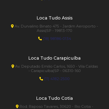
Loca Tudo Assis
Av. Durvalino Binato 475 - Jardim Aeroporto -
Assis|SP - 19813-170
(18) 98186-0134
Loca Tudo Carapicuíba
Av. Deputado Emilio Carlos, 1650 - Vila Caldas
- Carapicuíba|SP - 06310-160
(11) 4182-2500
Loca Tudo Cotia
Rod. Raposo Tavares, 30620 - Rio Cotia -