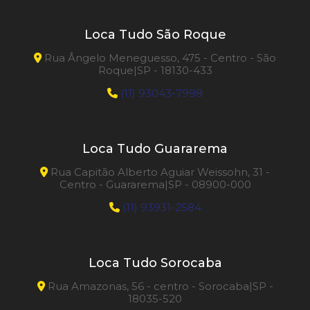
Loca Tudo São Roque
Rua Ângelo Meneguesso, 475 - Centro - São
Roque|SP - 18130-433
(11) 93043-7998
Loca Tudo Guararema
Rua Capitão Alberto Aguiar Weissohn, 31 -
Centro - Guararema|SP - 08900-000
(11) 93931-2584
Loca Tudo Sorocaba
Rua Amazonas, 56 - centro - Sorocaba|SP -
18035-520