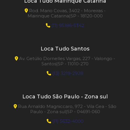
Loca Tudo Mairinque Catarina
Rod. Mario Covas, 3402 - Moreiras -
Mairinque Catarina|SP - 18120-000
(11) 95186-5342
Loca Tudo Santos
Av. Getúlio Dornelles Vargas, 227 - Valongo -
Santos|SP - 11010-270
(13) 3219-2928
Loca Tudo São Paulo - Zona sul
Rua Arnaldo Magniccaro, 972 - Vila Gea - São
Paulo - Zona sul|SP - 04691-060
(11) 5632-4000