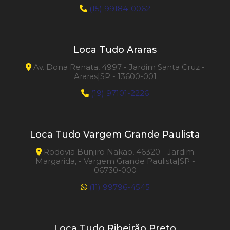
(15) 99184-0062
Loca Tudo Araras
Av. Dona Renata, 4997 - Jardim Santa Cruz -
Araras|SP - 13600-001
(19) 97101-2226
Loca Tudo Vargem Grande Paulista
Rodovia Bunjiro Nakao, 46320 - Jardim
Margarida, - Vargem Grande Paulista|SP -
06730-000
(11) 99796-4545
Loca Tudo Ribeirão Preto