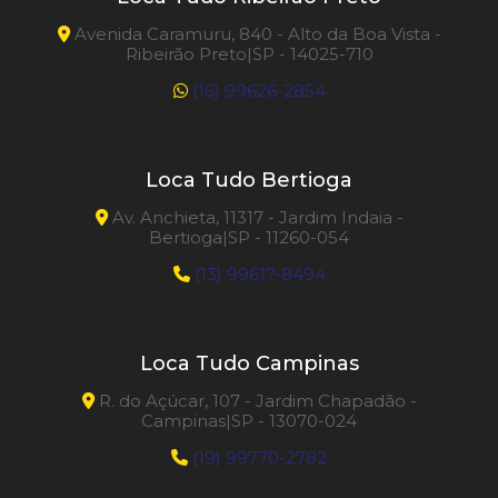
Avenida Caramuru, 840 - Alto da Boa Vista -
Ribeirão Preto|SP - 14025-710
(16) 99626-2854
Loca Tudo Bertioga
Av. Anchieta, 11317 - Jardim Indaia -
Bertioga|SP - 11260-054
(13) 99617-8494
Loca Tudo Campinas
R. do Açúcar, 107 - Jardim Chapadão -
Campinas|SP - 13070-024
(19) 99770-2782