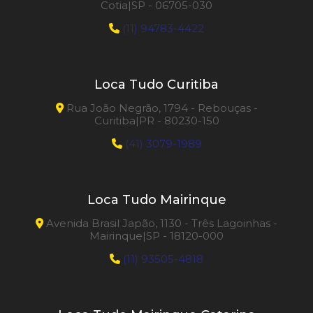
Cotia|SP - 06705-030
(11) 94783-4422
Loca Tudo Curitiba
Rua João Negrão, 1794 - Rebouças -
Curitiba|PR - 80230-150
(41) 3079-1989
Loca Tudo Mairinque
Avenida Brasil Japão, 1130 - Três Lagoinhas -
Mairinque|SP - 18120-000
(11) 93505-4818