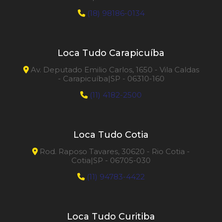
(18) 98186-0134
Loca Tudo Carapicuíba
Av. Deputado Emilio Carlos, 1650 - Vila Caldas
- Carapicuíba|SP - 06310-160
(11) 4182-2500
Loca Tudo Cotia
Rod. Raposo Tavares, 30620 - Rio Cotia -
Cotia|SP - 06705-030
(11) 94783-4422
Loca Tudo Curitiba