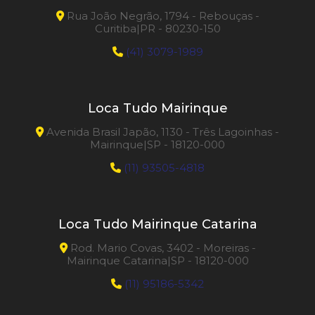
Rua João Negrão, 1794 - Rebouças -
Curitiba|PR - 80230-150
(41) 3079-1989
Loca Tudo Mairinque
Avenida Brasil Japão, 1130 - Três Lagoinhas -
Mairinque|SP - 18120-000
(11) 93505-4818
Loca Tudo Mairinque Catarina
Rod. Mario Covas, 3402 - Moreiras -
Mairinque Catarina|SP - 18120-000
(11) 95186-5342