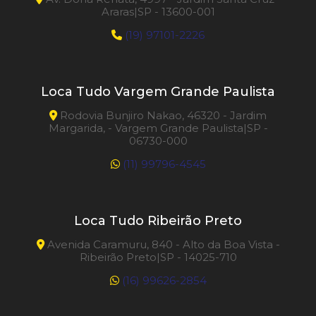
Araras|SP - 13600-001
(19) 97101-2226
Loca Tudo Vargem Grande Paulista
Rodovia Bunjiro Nakao, 46320 - Jardim
Margarida, - Vargem Grande Paulista|SP -
06730-000
(11) 99796-4545
Loca Tudo Ribeirão Preto
Avenida Caramuru, 840 - Alto da Boa Vista -
Ribeirão Preto|SP - 14025-710
(16) 99626-2854