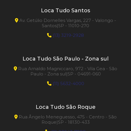
Loca Tudo Santos
Av. Getúlio Dornelles Vargas, 227 - Valongo -
Santos|SP - 11010-270
(13) 3219-2928
Loca Tudo São Paulo - Zona sul
Rua Arnaldo Magniccaro, 972 - Vila Gea - São
Paulo - Zona sul|SP - 04691-060
(11) 5632-4000
Loca Tudo São Roque
Rua Ângelo Meneguesso, 475 - Centro - São
Roque|SP - 18130-433