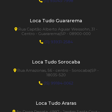
(11) 93043-7998
Loca Tudo Guararema
Rua Capitão Alberto Aguiar Weissohn, 31 -
Centro - Guararema|SP - 08900-000
(11) 93931-2584
Loca Tudo Sorocaba
Rua Amazonas, 56 - centro - Sorocaba|SP -
18035-520
(15) 99184-0062
Loca Tudo Araras
Av. Dona Renata, 4997 - Jardim Santa Cruz -