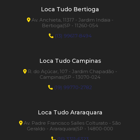
Loca Tudo Bertioga
Av. Anchieta, 11317 - Jardim Indaia -
Bertioga|SP - 11260-054
(13) 99617-8494
Loca Tudo Campinas
R. do Açúcar, 107 - Jardim Chapadão -
Campinas|SP - 13070-024
(19) 99770-2782
Loca Tudo Araraquara
Av. Padre Francisco Salles Colturato - São
Geraldo - Araraquara|SP - 14800-000
(16) 3311-6323