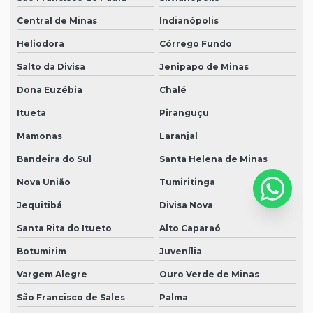
Central de Minas
Indianópolis
Heliodora
Córrego Fundo
Salto da Divisa
Jenipapo de Minas
Dona Euzébia
Chalé
Itueta
Piranguçu
Mamonas
Laranjal
Bandeira do Sul
Santa Helena de Minas
Nova União
Tumiritinga
Jequitibá
Divisa Nova
Santa Rita do Itueto
Alto Caparaó
Botumirim
Juvenília
Vargem Alegre
Ouro Verde de Minas
São Francisco de Sales
Palma