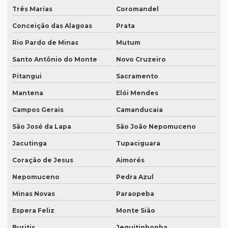
Três Marias
Coromandel
Conceição das Alagoas
Prata
Rio Pardo de Minas
Mutum
Santo Antônio do Monte
Novo Cruzeiro
Pitangui
Sacramento
Mantena
Elói Mendes
Campos Gerais
Camanducaia
São José da Lapa
São João Nepomuceno
Jacutinga
Tupaciguara
Coração de Jesus
Aimorés
Nepomuceno
Pedra Azul
Minas Novas
Paraopeba
Espera Feliz
Monte Sião
Buritis
Jequitinhonha