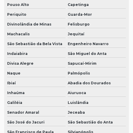
Pouso Alto
Capetinga
Periquito
Guarda-Mor
Divinolândia de Minas
Felisburgo
Machacalis
Jequitaí
São Sebastião da Bela Vista
Engenheiro Navarro
Indaiabira
São Miguel do Anta
Divisa Alegre
Sapucaí-Mirim
Naque
Palmópolis
Ibiaí
Abadia dos Dourados
Inhaúma
Aiuruoca
Galiléia
Luislândia
Senador Amaral
Jeceaba
São José do Jacuri
São Sebastião do Anta
São Francisco de Paula
Silvianópolis