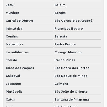
Jacuí
Baldim
Munhoz
Bonfim
Curral de Dentro
São Gonçalo do Abaeté
Inimutaba
Francisco Badaró
Confins
Sericita
Maravilhas
Pedra Bonita
Inconfidentes
Cônego Marinho
Toledo
Iraí de Minas
Claro dos Poções
São Pedro dos Ferros
Guidoval
São Roque de Minas
Lassance
Coimbra
Pintópolis
São João do Oriente
Catuji
Santana de Pirapama