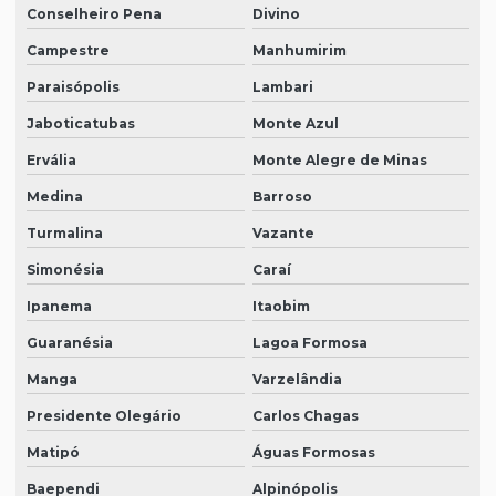
Conselheiro Pena
Divino
Campestre
Manhumirim
Paraisópolis
Lambari
Jaboticatubas
Monte Azul
Ervália
Monte Alegre de Minas
Medina
Barroso
Turmalina
Vazante
Simonésia
Caraí
Ipanema
Itaobim
Guaranésia
Lagoa Formosa
Manga
Varzelândia
Presidente Olegário
Carlos Chagas
Matipó
Águas Formosas
Baependi
Alpinópolis