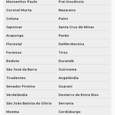
Monsenhor Paulo
Frei Inocêncio
Coronel Murta
Nazareno
Coluna
Pains
Japonvar
Santa Cruz de Minas
Araponga
Pavão
Florestal
Delfim Moreira
Formoso
Tiros
Reduto
Durandé
São José da Barra
Guiricema
Tiradentes
Angelândia
Senador Firmino
Guarani
Verdelândia
Desterro de Entre Rios
São João Batista do Glória
Serrania
Moema
Cordisburgo