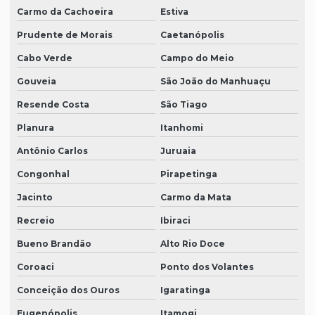
Carmo da Cachoeira
Estiva
Prudente de Morais
Caetanópolis
Cabo Verde
Campo do Meio
Gouveia
São João do Manhuaçu
Resende Costa
São Tiago
Planura
Itanhomi
Antônio Carlos
Juruaia
Congonhal
Pirapetinga
Jacinto
Carmo da Mata
Recreio
Ibiraci
Bueno Brandão
Alto Rio Doce
Coroaci
Ponto dos Volantes
Conceição dos Ouros
Igaratinga
Eugenópolis
Itamogi