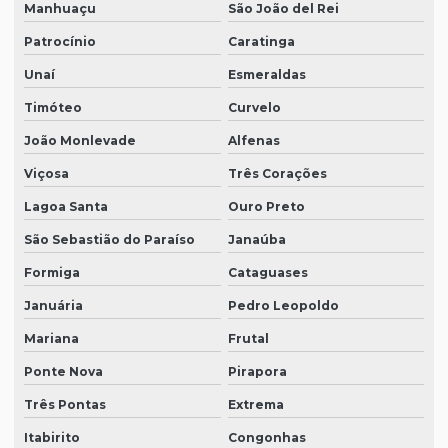
Manhuaçu
São João del Rei
Patrocínio
Caratinga
Unaí
Esmeraldas
Timóteo
Curvelo
João Monlevade
Alfenas
Viçosa
Três Corações
Lagoa Santa
Ouro Preto
São Sebastião do Paraíso
Janaúba
Formiga
Cataguases
Januária
Pedro Leopoldo
Mariana
Frutal
Ponte Nova
Pirapora
Três Pontas
Extrema
Itabirito
Congonhas