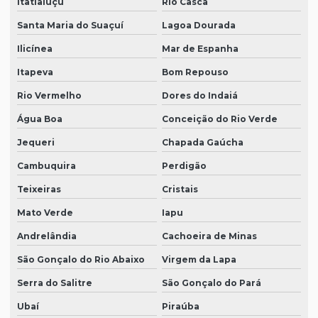
Itatiaiuçu
Rio Casca
Santa Maria do Suaçuí
Lagoa Dourada
Ilicínea
Mar de Espanha
Itapeva
Bom Repouso
Rio Vermelho
Dores do Indaiá
Água Boa
Conceição do Rio Verde
Jequeri
Chapada Gaúcha
Cambuquira
Perdigão
Teixeiras
Cristais
Mato Verde
Iapu
Andrelândia
Cachoeira de Minas
São Gonçalo do Rio Abaixo
Virgem da Lapa
Serra do Salitre
São Gonçalo do Pará
Ubaí
Piraúba