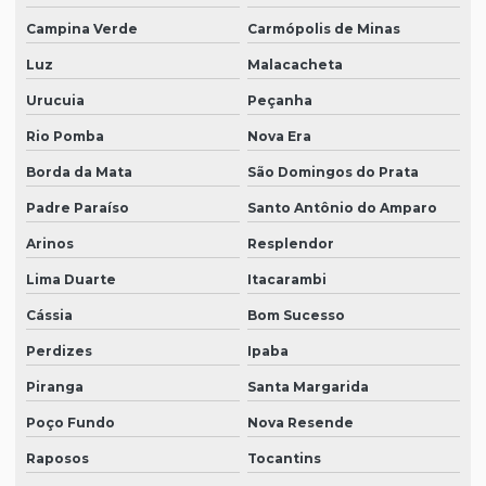
Campina Verde
Carmópolis de Minas
Luz
Malacacheta
Urucuia
Peçanha
Rio Pomba
Nova Era
Borda da Mata
São Domingos do Prata
Padre Paraíso
Santo Antônio do Amparo
Arinos
Resplendor
Lima Duarte
Itacarambi
Cássia
Bom Sucesso
Perdizes
Ipaba
Piranga
Santa Margarida
Poço Fundo
Nova Resende
Raposos
Tocantins