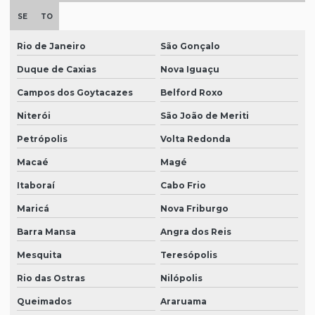
SE
TO
Rio de Janeiro
São Gonçalo
Duque de Caxias
Nova Iguaçu
Campos dos Goytacazes
Belford Roxo
Niterói
São João de Meriti
Petrópolis
Volta Redonda
Macaé
Magé
Itaboraí
Cabo Frio
Maricá
Nova Friburgo
Barra Mansa
Angra dos Reis
Mesquita
Teresópolis
Rio das Ostras
Nilópolis
Queimados
Araruama