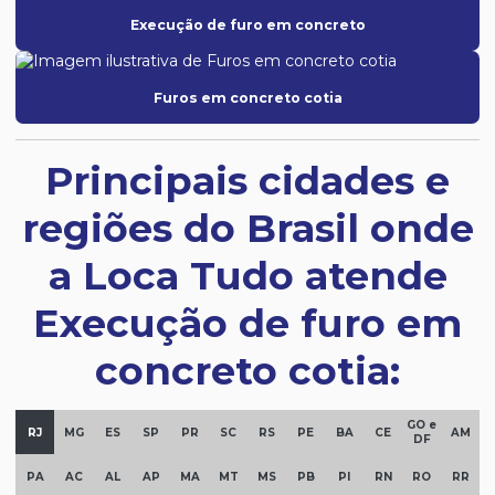
Execução de furo em concreto
Furos em concreto cotia
Principais cidades e
regiões do Brasil onde
a Loca Tudo atende
Execução de furo em
concreto cotia:
GO e
RJ
MG
ES
SP
PR
SC
RS
PE
BA
CE
AM
DF
PA
AC
AL
AP
MA
MT
MS
PB
PI
RN
RO
RR