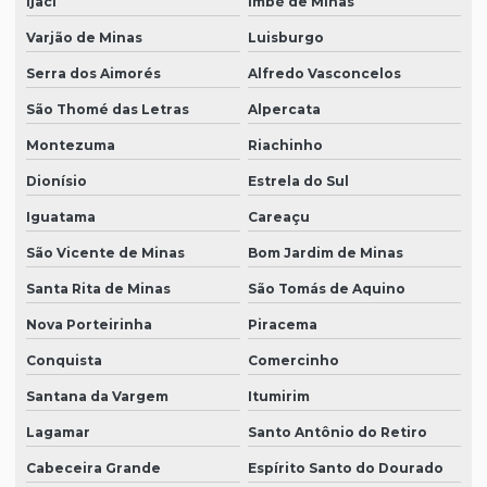
Ijaci
Imbé de Minas
Varjão de Minas
Luisburgo
Serra dos Aimorés
Alfredo Vasconcelos
São Thomé das Letras
Alpercata
Montezuma
Riachinho
Dionísio
Estrela do Sul
Iguatama
Careaçu
São Vicente de Minas
Bom Jardim de Minas
Santa Rita de Minas
São Tomás de Aquino
Nova Porteirinha
Piracema
Conquista
Comercinho
Santana da Vargem
Itumirim
Lagamar
Santo Antônio do Retiro
Cabeceira Grande
Espírito Santo do Dourado