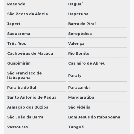
Resende
Itaguaí
São Pedro da Aldeia
Itaperuna
Japeri
Barra do Piraí
Saquarema
Seropédica
Três Rios
Valença
Cachoeiras de Macacu
Rio Bonito
Guapimirim
Casimiro de Abreu
São Francisco de
Paraty
Itabapoana
Paraíba do Sul
Paracambi
Santo Antônio de Pádua
Mangaratiba
Armação dos Búzios
São Fidélis
São João da Barra
Bom Jesus do Itabapoana
Vassouras
Tanguá