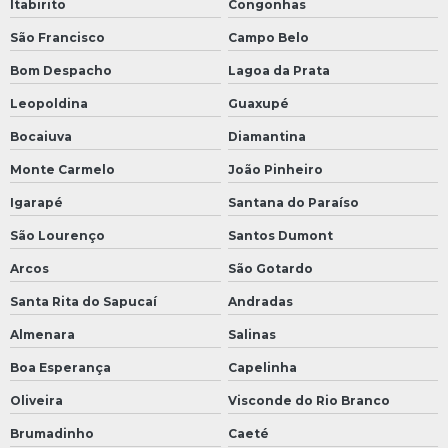
Itabirito
Congonhas
São Francisco
Campo Belo
Bom Despacho
Lagoa da Prata
Leopoldina
Guaxupé
Bocaiuva
Diamantina
Monte Carmelo
João Pinheiro
Igarapé
Santana do Paraíso
São Lourenço
Santos Dumont
Arcos
São Gotardo
Santa Rita do Sapucaí
Andradas
Almenara
Salinas
Boa Esperança
Capelinha
Oliveira
Visconde do Rio Branco
Brumadinho
Caeté