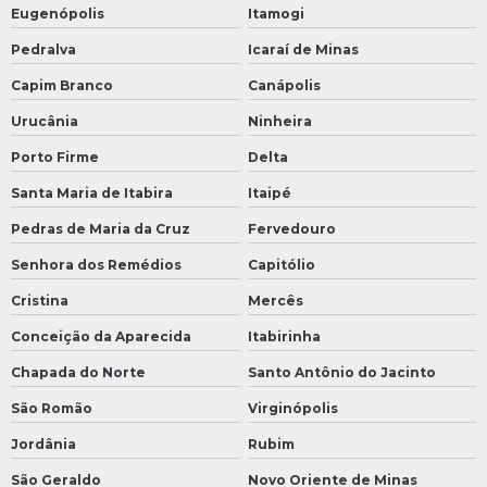
Eugenópolis
Itamogi
Pedralva
Icaraí de Minas
Capim Branco
Canápolis
Urucânia
Ninheira
Porto Firme
Delta
Santa Maria de Itabira
Itaipé
Pedras de Maria da Cruz
Fervedouro
Senhora dos Remédios
Capitólio
Cristina
Mercês
Conceição da Aparecida
Itabirinha
Chapada do Norte
Santo Antônio do Jacinto
São Romão
Virginópolis
Jordânia
Rubim
São Geraldo
Novo Oriente de Minas