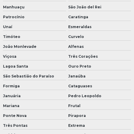
Manhuaçu
São João del Rei
Patrocínio
Caratinga
Unaí
Esmeraldas
Timóteo
Curvelo
João Monlevade
Alfenas
Viçosa
Três Corações
Lagoa Santa
Ouro Preto
São Sebastião do Paraíso
Janaúba
Formiga
Cataguases
Januária
Pedro Leopoldo
Mariana
Frutal
Ponte Nova
Pirapora
Três Pontas
Extrema