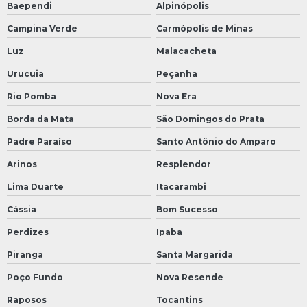
Baependi
Alpinópolis
Campina Verde
Carmópolis de Minas
Luz
Malacacheta
Urucuia
Peçanha
Rio Pomba
Nova Era
Borda da Mata
São Domingos do Prata
Padre Paraíso
Santo Antônio do Amparo
Arinos
Resplendor
Lima Duarte
Itacarambi
Cássia
Bom Sucesso
Perdizes
Ipaba
Piranga
Santa Margarida
Poço Fundo
Nova Resende
Raposos
Tocantins