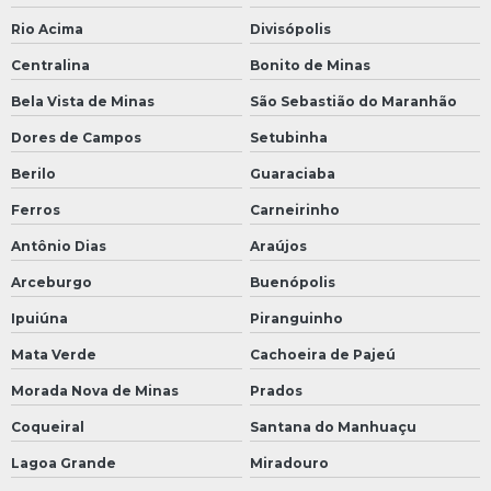
Rio Acima
Divisópolis
Centralina
Bonito de Minas
Bela Vista de Minas
São Sebastião do Maranhão
Dores de Campos
Setubinha
Berilo
Guaraciaba
Ferros
Carneirinho
Antônio Dias
Araújos
Arceburgo
Buenópolis
Ipuiúna
Piranguinho
Mata Verde
Cachoeira de Pajeú
Morada Nova de Minas
Prados
Coqueiral
Santana do Manhuaçu
Lagoa Grande
Miradouro