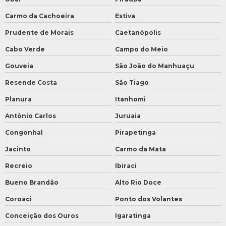
Carmo da Cachoeira
Estiva
Prudente de Morais
Caetanópolis
Cabo Verde
Campo do Meio
Gouveia
São João do Manhuaçu
Resende Costa
São Tiago
Planura
Itanhomi
Antônio Carlos
Juruaia
Congonhal
Pirapetinga
Jacinto
Carmo da Mata
Recreio
Ibiraci
Bueno Brandão
Alto Rio Doce
Coroaci
Ponto dos Volantes
Conceição dos Ouros
Igaratinga