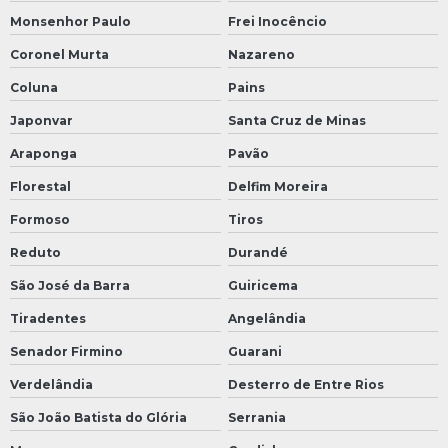
Monsenhor Paulo
Frei Inocêncio
Coronel Murta
Nazareno
Coluna
Pains
Japonvar
Santa Cruz de Minas
Araponga
Pavão
Florestal
Delfim Moreira
Formoso
Tiros
Reduto
Durandé
São José da Barra
Guiricema
Tiradentes
Angelândia
Senador Firmino
Guarani
Verdelândia
Desterro de Entre Rios
São João Batista do Glória
Serrania