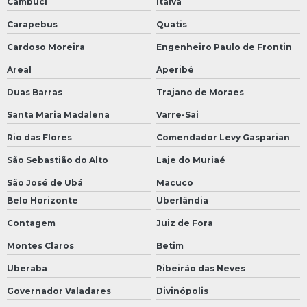
Cambuci
Italva
Carapebus
Quatis
Cardoso Moreira
Engenheiro Paulo de Frontin
Areal
Aperibé
Duas Barras
Trajano de Moraes
Santa Maria Madalena
Varre-Sai
Rio das Flores
Comendador Levy Gasparian
São Sebastião do Alto
Laje do Muriaé
São José de Ubá
Macuco
Belo Horizonte
Uberlândia
Contagem
Juiz de Fora
Montes Claros
Betim
Uberaba
Ribeirão das Neves
Governador Valadares
Divinópolis