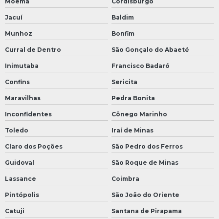
Moema
Cordisburgo
Jacuí
Baldim
Munhoz
Bonfim
Curral de Dentro
São Gonçalo do Abaeté
Inimutaba
Francisco Badaró
Confins
Sericita
Maravilhas
Pedra Bonita
Inconfidentes
Cônego Marinho
Toledo
Iraí de Minas
Claro dos Poções
São Pedro dos Ferros
Guidoval
São Roque de Minas
Lassance
Coimbra
Pintópolis
São João do Oriente
Catuji
Santana de Pirapama