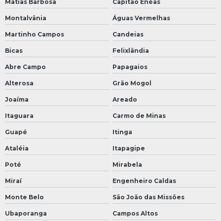
Matias Barbosa
Capitão Enéas
Montalvânia
Águas Vermelhas
Martinho Campos
Candeias
Bicas
Felixlândia
Abre Campo
Papagaios
Alterosa
Grão Mogol
Joaíma
Areado
Itaguara
Carmo de Minas
Guapé
Itinga
Ataléia
Itapagipe
Poté
Mirabela
Miraí
Engenheiro Caldas
Monte Belo
São João das Missões
Ubaporanga
Campos Altos