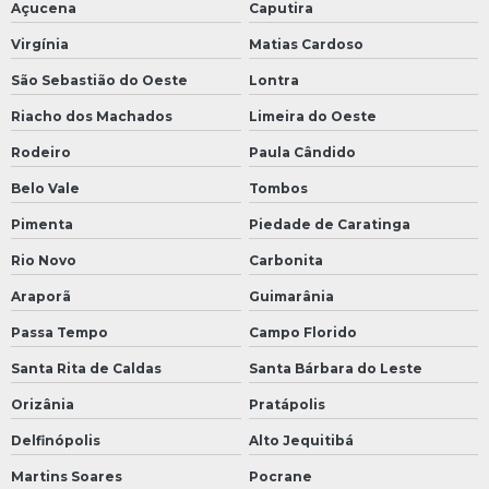
Açucena
Caputira
Virgínia
Matias Cardoso
São Sebastião do Oeste
Lontra
Riacho dos Machados
Limeira do Oeste
Rodeiro
Paula Cândido
Belo Vale
Tombos
Pimenta
Piedade de Caratinga
Rio Novo
Carbonita
Araporã
Guimarânia
Passa Tempo
Campo Florido
Santa Rita de Caldas
Santa Bárbara do Leste
Orizânia
Pratápolis
Delfinópolis
Alto Jequitibá
Martins Soares
Pocrane