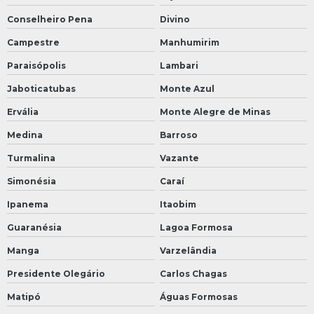
Conselheiro Pena
Divino
Campestre
Manhumirim
Paraisópolis
Lambari
Jaboticatubas
Monte Azul
Ervália
Monte Alegre de Minas
Medina
Barroso
Turmalina
Vazante
Simonésia
Caraí
Ipanema
Itaobim
Guaranésia
Lagoa Formosa
Manga
Varzelândia
Presidente Olegário
Carlos Chagas
Matipó
Águas Formosas