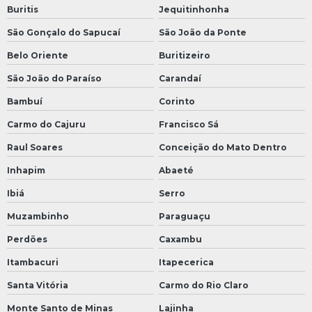
Buritis
Jequitinhonha
São Gonçalo do Sapucaí
São João da Ponte
Belo Oriente
Buritizeiro
São João do Paraíso
Carandaí
Bambuí
Corinto
Carmo do Cajuru
Francisco Sá
Raul Soares
Conceição do Mato Dentro
Inhapim
Abaeté
Ibiá
Serro
Muzambinho
Paraguaçu
Perdões
Caxambu
Itambacuri
Itapecerica
Santa Vitória
Carmo do Rio Claro
Monte Santo de Minas
Lajinha