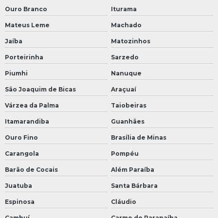
Ouro Branco
Iturama
Mateus Leme
Machado
Jaíba
Matozinhos
Porteirinha
Sarzedo
Piumhi
Nanuque
São Joaquim de Bicas
Araçuaí
Várzea da Palma
Taiobeiras
Itamarandiba
Guanhães
Ouro Fino
Brasília de Minas
Carangola
Pompéu
Barão de Cocais
Além Paraíba
Juatuba
Santa Bárbara
Espinosa
Cláudio
Cambuí
Carmo do Paranaíba