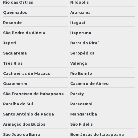
Rio das Ostras
Nilópolis
Queimados
Araruama
Resende
Itaguaí
São Pedro da Aldeia
Itaperuna
Japeri
Barra do Piraí
Saquarema
Seropédica
Três Rios
Valença
Cachoeiras de Macacu
Rio Bonito
Guapimirim
Casimiro de Abreu
São Francisco de Itabapoana
Paraty
Paraíba do Sul
Paracambi
Santo Antônio de Pádua
Mangaratiba
Armação dos Búzios
São Fidélis
São João da Barra
Bom Jesus do Itabapoana