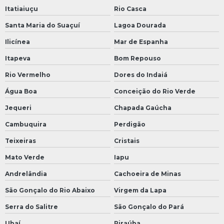
Itatiaiuçu
Rio Casca
Santa Maria do Suaçuí
Lagoa Dourada
Ilicínea
Mar de Espanha
Itapeva
Bom Repouso
Rio Vermelho
Dores do Indaiá
Água Boa
Conceição do Rio Verde
Jequeri
Chapada Gaúcha
Cambuquira
Perdigão
Teixeiras
Cristais
Mato Verde
Iapu
Andrelândia
Cachoeira de Minas
São Gonçalo do Rio Abaixo
Virgem da Lapa
Serra do Salitre
São Gonçalo do Pará
Ubaí
Piraúba