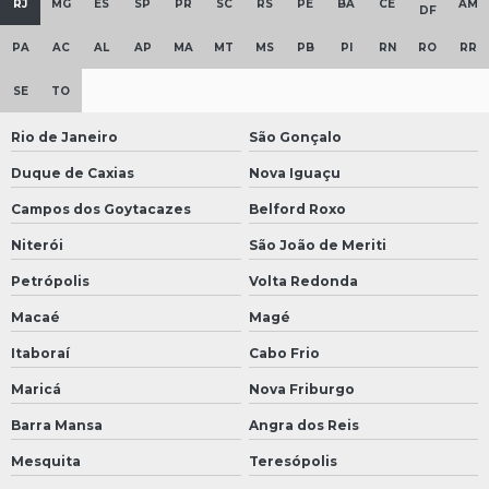
RJ
MG
ES
SP
PR
SC
RS
PE
BA
CE
AM
DF
PA
AC
AL
AP
MA
MT
MS
PB
PI
RN
RO
RR
SE
TO
Rio de Janeiro
São Gonçalo
Duque de Caxias
Nova Iguaçu
Campos dos Goytacazes
Belford Roxo
Niterói
São João de Meriti
Petrópolis
Volta Redonda
Macaé
Magé
Itaboraí
Cabo Frio
Maricá
Nova Friburgo
Barra Mansa
Angra dos Reis
Mesquita
Teresópolis