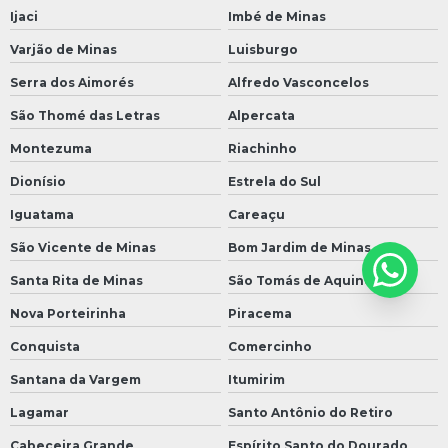
Ijaci
Imbé de Minas
Varjão de Minas
Luisburgo
Serra dos Aimorés
Alfredo Vasconcelos
São Thomé das Letras
Alpercata
Montezuma
Riachinho
Dionísio
Estrela do Sul
Iguatama
Careaçu
São Vicente de Minas
Bom Jardim de Minas
Santa Rita de Minas
São Tomás de Aquino
Nova Porteirinha
Piracema
Conquista
Comercinho
Santana da Vargem
Itumirim
Lagamar
Santo Antônio do Retiro
Cabeceira Grande
Espírito Santo do Dourado