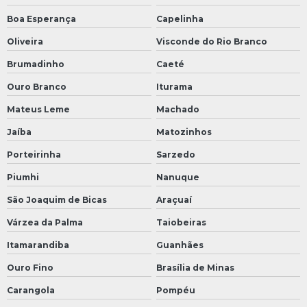
Boa Esperança
Capelinha
Oliveira
Visconde do Rio Branco
Brumadinho
Caeté
Ouro Branco
Iturama
Mateus Leme
Machado
Jaíba
Matozinhos
Porteirinha
Sarzedo
Piumhi
Nanuque
São Joaquim de Bicas
Araçuaí
Várzea da Palma
Taiobeiras
Itamarandiba
Guanhães
Ouro Fino
Brasília de Minas
Carangola
Pompéu