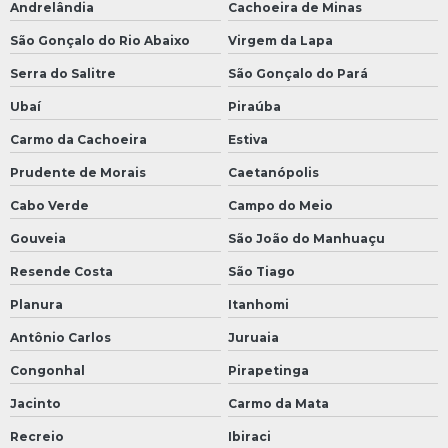
Andrelândia
Cachoeira de Minas
São Gonçalo do Rio Abaixo
Virgem da Lapa
Serra do Salitre
São Gonçalo do Pará
Ubaí
Piraúba
Carmo da Cachoeira
Estiva
Prudente de Morais
Caetanópolis
Cabo Verde
Campo do Meio
Gouveia
São João do Manhuaçu
Resende Costa
São Tiago
Planura
Itanhomi
Antônio Carlos
Juruaia
Congonhal
Pirapetinga
Jacinto
Carmo da Mata
Recreio
Ibiraci