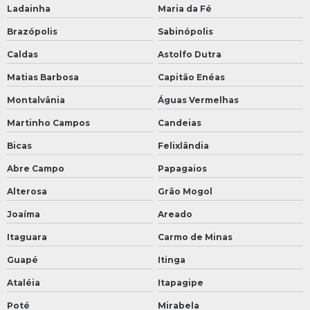
Ladainha
Maria da Fé
Brazópolis
Sabinópolis
Caldas
Astolfo Dutra
Matias Barbosa
Capitão Enéas
Montalvânia
Águas Vermelhas
Martinho Campos
Candeias
Bicas
Felixlândia
Abre Campo
Papagaios
Alterosa
Grão Mogol
Joaíma
Areado
Itaguara
Carmo de Minas
Guapé
Itinga
Ataléia
Itapagipe
Poté
Mirabela