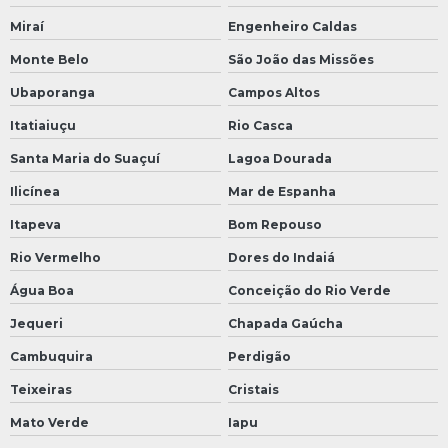
Miraí
Engenheiro Caldas
Monte Belo
São João das Missões
Ubaporanga
Campos Altos
Itatiaiuçu
Rio Casca
Santa Maria do Suaçuí
Lagoa Dourada
Ilicínea
Mar de Espanha
Itapeva
Bom Repouso
Rio Vermelho
Dores do Indaiá
Água Boa
Conceição do Rio Verde
Jequeri
Chapada Gaúcha
Cambuquira
Perdigão
Teixeiras
Cristais
Mato Verde
Iapu