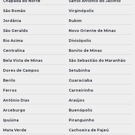
Chapada do Norte
Santo Antônio do Jacinto
São Romão
Virginópolis
Jordânia
Rubim
São Geraldo
Novo Oriente de Minas
Rio Acima
Divisópolis
Centralina
Bonito de Minas
Bela Vista de Minas
São Sebastião do Maranhão
Dores de Campos
Setubinha
Berilo
Guaraciaba
Ferros
Carneirinho
Antônio Dias
Araújos
Arceburgo
Buenópolis
Ipuiúna
Piranguinho
Mata Verde
Cachoeira de Pajeú