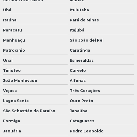
Ubá
Ituiutaba
Itaúna
Pará de Minas
Paracatu
Itajubá
Manhuaçu
São João del Rei
Patrocínio
Caratinga
Unaí
Esmeraldas
Timóteo
Curvelo
João Monlevade
Alfenas
Viçosa
Três Corações
Lagoa Santa
Ouro Preto
São Sebastião do Paraíso
Janaúba
Formiga
Cataguases
Januária
Pedro Leopoldo