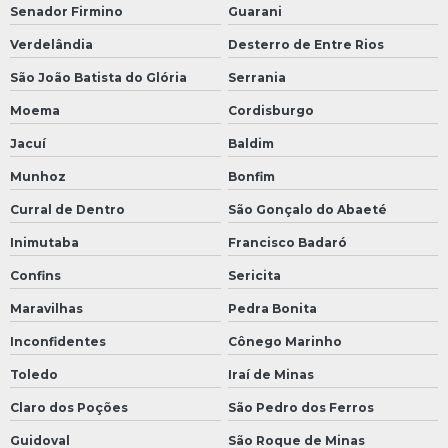
Senador Firmino
Guarani
Verdelândia
Desterro de Entre Rios
São João Batista do Glória
Serrania
Moema
Cordisburgo
Jacuí
Baldim
Munhoz
Bonfim
Curral de Dentro
São Gonçalo do Abaeté
Inimutaba
Francisco Badaró
Confins
Sericita
Maravilhas
Pedra Bonita
Inconfidentes
Cônego Marinho
Toledo
Iraí de Minas
Claro dos Poções
São Pedro dos Ferros
Guidoval
São Roque de Minas