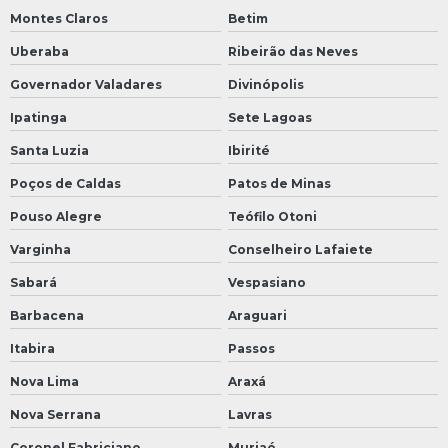
Montes Claros
Betim
Uberaba
Ribeirão das Neves
Governador Valadares
Divinópolis
Ipatinga
Sete Lagoas
Santa Luzia
Ibirité
Poços de Caldas
Patos de Minas
Pouso Alegre
Teófilo Otoni
Varginha
Conselheiro Lafaiete
Sabará
Vespasiano
Barbacena
Araguari
Itabira
Passos
Nova Lima
Araxá
Nova Serrana
Lavras
Coronel Fabriciano
Muriaé