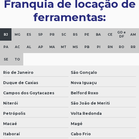
Franquia de locação de
ferramentas:
GO e
RJ
MG
ES
SP
PR
SC
RS
PE
BA
CE
AM
DF
PA
AC
AL
AP
MA
MT
MS
PB
PI
RN
RO
RR
SE
TO
Rio de Janeiro
São Gonçalo
Duque de Caxias
Nova Iguaçu
Campos dos Goytacazes
Belford Roxo
Niterói
São João de Meriti
Petrópolis
Volta Redonda
Macaé
Magé
Itaboraí
Cabo Frio