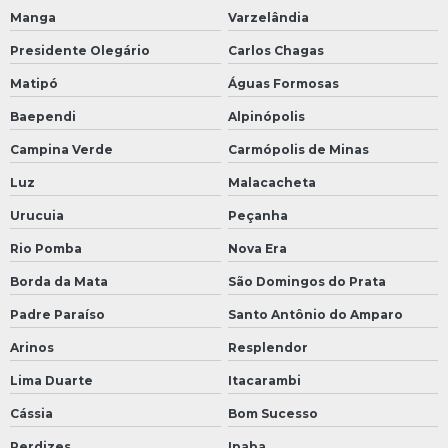
Manga
Varzelândia
Presidente Olegário
Carlos Chagas
Matipó
Águas Formosas
Baependi
Alpinópolis
Campina Verde
Carmópolis de Minas
Luz
Malacacheta
Urucuia
Peçanha
Rio Pomba
Nova Era
Borda da Mata
São Domingos do Prata
Padre Paraíso
Santo Antônio do Amparo
Arinos
Resplendor
Lima Duarte
Itacarambi
Cássia
Bom Sucesso
Perdizes
Ipaba