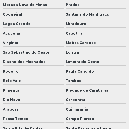
Morada Nova de Minas
Prados
Coqueiral
Santana do Manhuaçu
Lagoa Grande
Miradouro
Açucena
Caputira
Virgínia
Matias Cardoso
São Sebastião do Oeste
Lontra
Riacho dos Machados
Limeira do Oeste
Rodeiro
Paula Cândido
Belo Vale
Tombos
Pimenta
Piedade de Caratinga
Rio Novo
Carbonita
Araporã
Guimarânia
Passa Tempo
Campo Florido
Santa Rita de Caldas
Santa Bárbara do Leste