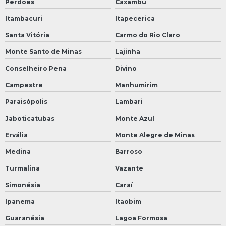
Perdões
Caxambu
Itambacuri
Itapecerica
Santa Vitória
Carmo do Rio Claro
Monte Santo de Minas
Lajinha
Conselheiro Pena
Divino
Campestre
Manhumirim
Paraisópolis
Lambari
Jaboticatubas
Monte Azul
Ervália
Monte Alegre de Minas
Medina
Barroso
Turmalina
Vazante
Simonésia
Caraí
Ipanema
Itaobim
Guaranésia
Lagoa Formosa