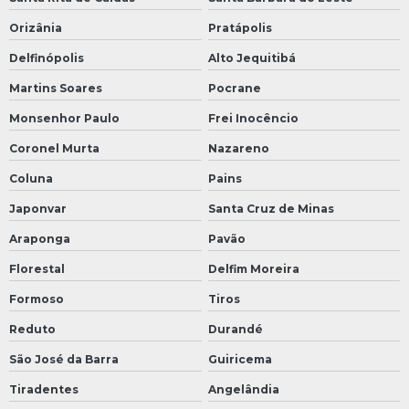
Orizânia
Pratápolis
Delfinópolis
Alto Jequitibá
Martins Soares
Pocrane
Monsenhor Paulo
Frei Inocêncio
Coronel Murta
Nazareno
Coluna
Pains
Japonvar
Santa Cruz de Minas
Araponga
Pavão
Florestal
Delfim Moreira
Formoso
Tiros
Reduto
Durandé
São José da Barra
Guiricema
Tiradentes
Angelândia