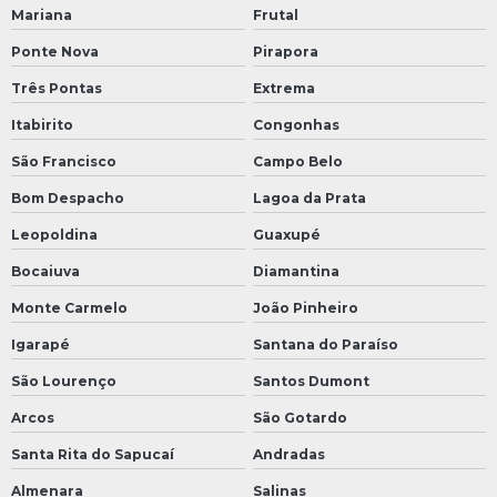
Mariana
Frutal
Ponte Nova
Pirapora
Três Pontas
Extrema
Itabirito
Congonhas
São Francisco
Campo Belo
Bom Despacho
Lagoa da Prata
Leopoldina
Guaxupé
Bocaiuva
Diamantina
Monte Carmelo
João Pinheiro
Igarapé
Santana do Paraíso
São Lourenço
Santos Dumont
Arcos
São Gotardo
Santa Rita do Sapucaí
Andradas
Almenara
Salinas