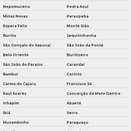
Nepomuceno
Pedra Azul
Minas Novas
Paraopeba
Espera Feliz
Monte Sião
Buritis
Jequitinhonha
São Gonçalo do Sapucaí
São João da Ponte
Belo Oriente
Buritizeiro
São João do Paraíso
Carandaí
Bambuí
Corinto
Carmo do Cajuru
Francisco Sá
Raul Soares
Conceição do Mato Dentro
Inhapim
Abaeté
Ibiá
Serro
Muzambinho
Paraguaçu