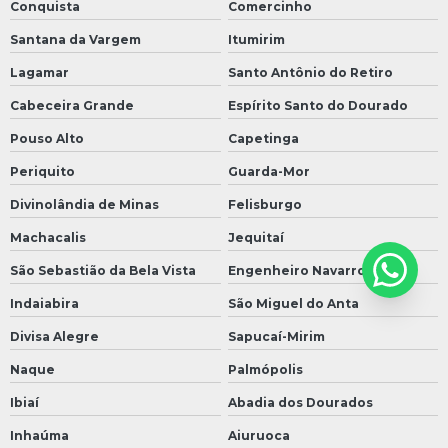
Conquista
Comercinho
Santana da Vargem
Itumirim
Lagamar
Santo Antônio do Retiro
Cabeceira Grande
Espírito Santo do Dourado
Pouso Alto
Capetinga
Periquito
Guarda-Mor
Divinolândia de Minas
Felisburgo
Machacalis
Jequitaí
São Sebastião da Bela Vista
Engenheiro Navarro
Indaiabira
São Miguel do Anta
Divisa Alegre
Sapucaí-Mirim
Naque
Palmópolis
Ibiaí
Abadia dos Dourados
Inhaúma
Aiuruoca