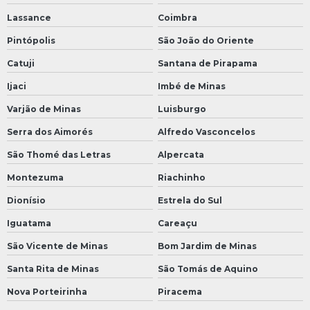
Lassance
Coimbra
Pintópolis
São João do Oriente
Catuji
Santana de Pirapama
Ijaci
Imbé de Minas
Varjão de Minas
Luisburgo
Serra dos Aimorés
Alfredo Vasconcelos
São Thomé das Letras
Alpercata
Montezuma
Riachinho
Dionísio
Estrela do Sul
Iguatama
Careaçu
São Vicente de Minas
Bom Jardim de Minas
Santa Rita de Minas
São Tomás de Aquino
Nova Porteirinha
Piracema