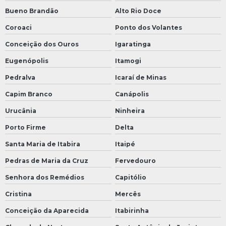
Bueno Brandão
Alto Rio Doce
Coroaci
Ponto dos Volantes
Conceição dos Ouros
Igaratinga
Eugenópolis
Itamogi
Pedralva
Icaraí de Minas
Capim Branco
Canápolis
Urucânia
Ninheira
Porto Firme
Delta
Santa Maria de Itabira
Itaipé
Pedras de Maria da Cruz
Fervedouro
Senhora dos Remédios
Capitólio
Cristina
Mercês
Conceição da Aparecida
Itabirinha