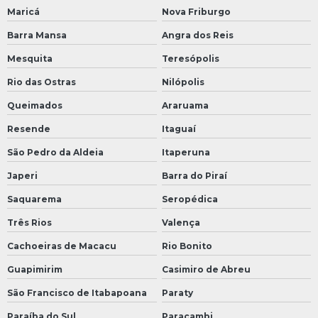
Maricá
Nova Friburgo
Barra Mansa
Angra dos Reis
Mesquita
Teresópolis
Rio das Ostras
Nilópolis
Queimados
Araruama
Resende
Itaguaí
São Pedro da Aldeia
Itaperuna
Japeri
Barra do Piraí
Saquarema
Seropédica
Três Rios
Valença
Cachoeiras de Macacu
Rio Bonito
Guapimirim
Casimiro de Abreu
São Francisco de Itabapoana
Paraty
Paraíba do Sul
Paracambi