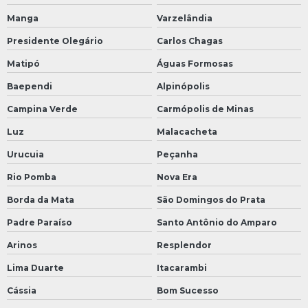
Manga
Varzelândia
Presidente Olegário
Carlos Chagas
Matipó
Águas Formosas
Baependi
Alpinópolis
Campina Verde
Carmópolis de Minas
Luz
Malacacheta
Urucuia
Peçanha
Rio Pomba
Nova Era
Borda da Mata
São Domingos do Prata
Padre Paraíso
Santo Antônio do Amparo
Arinos
Resplendor
Lima Duarte
Itacarambi
Cássia
Bom Sucesso