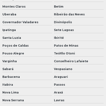
Montes Claros
Betim
Uberaba
Ribeirão das Neves
Governador Valadares
Divinópolis
Ipatinga
Sete Lagoas
Santa Luzia
Ibirité
Poços de Caldas
Patos de Minas
Pouso Alegre
Teófilo Otoni
Varginha
Conselheiro Lafaiete
Sabará
Vespasiano
Barbacena
Araguari
Itabira
Passos
Nova Lima
Araxá
Nova Serrana
Lavras