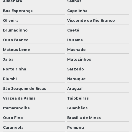
Almenara
Salinas
Boa Esperança
Capelinha
Oliveira
Visconde do Rio Branco
Brumadinho
Caeté
Ouro Branco
Iturama
Mateus Leme
Machado
Jaíba
Matozinhos
Porteirinha
Sarzedo
Piumhi
Nanuque
São Joaquim de Bicas
Araçuaí
Várzea da Palma
Taiobeiras
Itamarandiba
Guanhães
Ouro Fino
Brasília de Minas
Carangola
Pompéu