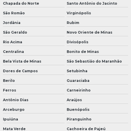
Chapada do Norte
Santo Antônio do Jacinto
São Romão
Virginópolis
Jordânia
Rubim
São Geraldo
Novo Oriente de Minas
Rio Acima
Divisópolis
Centralina
Bonito de Minas
Bela Vista de Minas
São Sebastião do Maranhão
Dores de Campos
Setubinha
Berilo
Guaraciaba
Ferros
Carneirinho
Antônio Dias
Araújos
Arceburgo
Buenópolis
Ipuiúna
Piranguinho
Mata Verde
Cachoeira de Pajeú