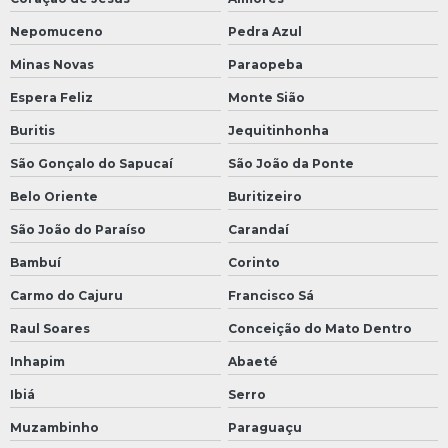
Nepomuceno
Pedra Azul
Minas Novas
Paraopeba
Espera Feliz
Monte Sião
Buritis
Jequitinhonha
São Gonçalo do Sapucaí
São João da Ponte
Belo Oriente
Buritizeiro
São João do Paraíso
Carandaí
Bambuí
Corinto
Carmo do Cajuru
Francisco Sá
Raul Soares
Conceição do Mato Dentro
Inhapim
Abaeté
Ibiá
Serro
Muzambinho
Paraguaçu