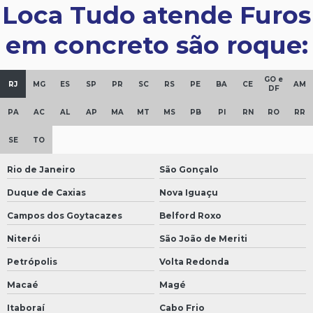
Loca Tudo atende Furos
em concreto são roque:
GO e
RJ
MG
ES
SP
PR
SC
RS
PE
BA
CE
AM
DF
PA
AC
AL
AP
MA
MT
MS
PB
PI
RN
RO
RR
SE
TO
Rio de Janeiro
São Gonçalo
Duque de Caxias
Nova Iguaçu
Campos dos Goytacazes
Belford Roxo
Niterói
São João de Meriti
Petrópolis
Volta Redonda
Macaé
Magé
Itaboraí
Cabo Frio