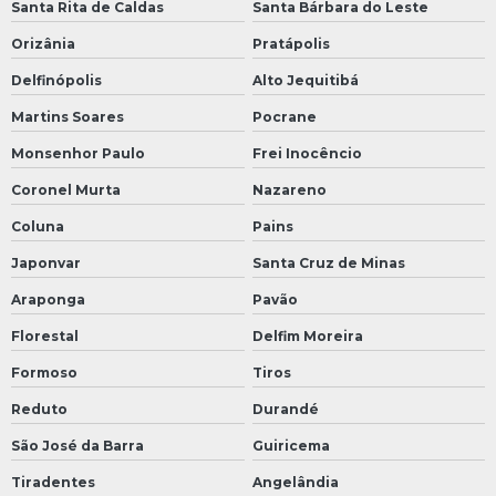
Santa Rita de Caldas
Santa Bárbara do Leste
Orizânia
Pratápolis
Delfinópolis
Alto Jequitibá
Martins Soares
Pocrane
Monsenhor Paulo
Frei Inocêncio
Coronel Murta
Nazareno
Coluna
Pains
Japonvar
Santa Cruz de Minas
Araponga
Pavão
Florestal
Delfim Moreira
Formoso
Tiros
Reduto
Durandé
São José da Barra
Guiricema
Tiradentes
Angelândia