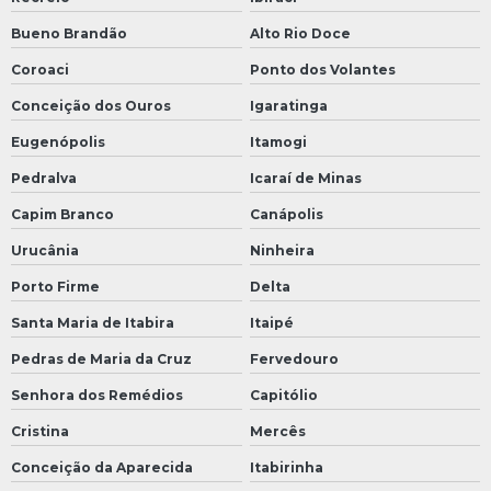
Bueno Brandão
Alto Rio Doce
Coroaci
Ponto dos Volantes
Conceição dos Ouros
Igaratinga
Eugenópolis
Itamogi
Pedralva
Icaraí de Minas
Capim Branco
Canápolis
Urucânia
Ninheira
Porto Firme
Delta
Santa Maria de Itabira
Itaipé
Pedras de Maria da Cruz
Fervedouro
Senhora dos Remédios
Capitólio
Cristina
Mercês
Conceição da Aparecida
Itabirinha