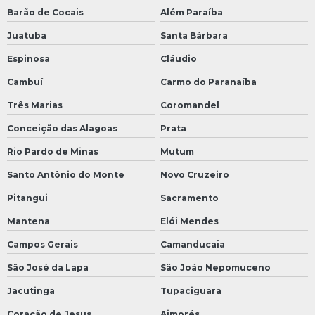
Barão de Cocais
Além Paraíba
Juatuba
Santa Bárbara
Espinosa
Cláudio
Cambuí
Carmo do Paranaíba
Três Marias
Coromandel
Conceição das Alagoas
Prata
Rio Pardo de Minas
Mutum
Santo Antônio do Monte
Novo Cruzeiro
Pitangui
Sacramento
Mantena
Elói Mendes
Campos Gerais
Camanducaia
São José da Lapa
São João Nepomuceno
Jacutinga
Tupaciguara
Coração de Jesus
Aimorés