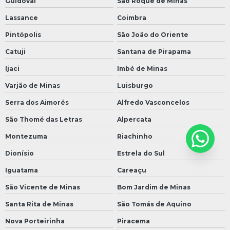
Guidoval
São Roque de Minas
Lassance
Coimbra
Pintópolis
São João do Oriente
Catuji
Santana de Pirapama
Ijaci
Imbé de Minas
Varjão de Minas
Luisburgo
Serra dos Aimorés
Alfredo Vasconcelos
São Thomé das Letras
Alpercata
Montezuma
Riachinho
Dionísio
Estrela do Sul
Iguatama
Careaçu
São Vicente de Minas
Bom Jardim de Minas
Santa Rita de Minas
São Tomás de Aquino
Nova Porteirinha
Piracema