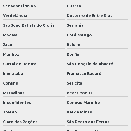
Senador Firmino
Guarani
Verdelândia
Desterro de Entre Rios
São João Batista do Glória
Serrania
Moema
Cordisburgo
Jacuí
Baldim
Munhoz
Bonfim
Curral de Dentro
São Gonçalo do Abaeté
Inimutaba
Francisco Badaró
Confins
Sericita
Maravilhas
Pedra Bonita
Inconfidentes
Cônego Marinho
Toledo
Iraí de Minas
Claro dos Poções
São Pedro dos Ferros