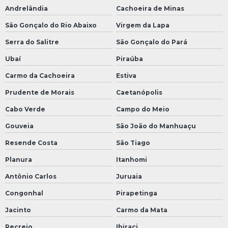
Andrelândia
Cachoeira de Minas
São Gonçalo do Rio Abaixo
Virgem da Lapa
Serra do Salitre
São Gonçalo do Pará
Ubaí
Piraúba
Carmo da Cachoeira
Estiva
Prudente de Morais
Caetanópolis
Cabo Verde
Campo do Meio
Gouveia
São João do Manhuaçu
Resende Costa
São Tiago
Planura
Itanhomi
Antônio Carlos
Juruaia
Congonhal
Pirapetinga
Jacinto
Carmo da Mata
Recreio
Ibiraci