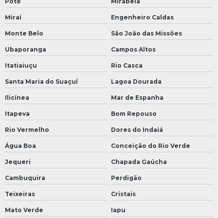
Poté
Mirabela
Miraí
Engenheiro Caldas
Monte Belo
São João das Missões
Ubaporanga
Campos Altos
Itatiaiuçu
Rio Casca
Santa Maria do Suaçuí
Lagoa Dourada
Ilicínea
Mar de Espanha
Itapeva
Bom Repouso
Rio Vermelho
Dores do Indaiá
Água Boa
Conceição do Rio Verde
Jequeri
Chapada Gaúcha
Cambuquira
Perdigão
Teixeiras
Cristais
Mato Verde
Iapu