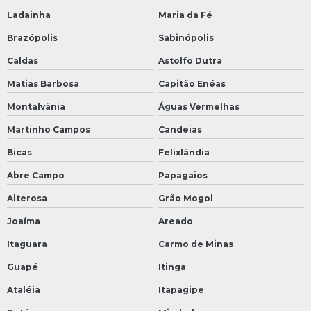
Ladainha
Maria da Fé
Brazópolis
Sabinópolis
Caldas
Astolfo Dutra
Matias Barbosa
Capitão Enéas
Montalvânia
Águas Vermelhas
Martinho Campos
Candeias
Bicas
Felixlândia
Abre Campo
Papagaios
Alterosa
Grão Mogol
Joaíma
Areado
Itaguara
Carmo de Minas
Guapé
Itinga
Ataléia
Itapagipe