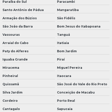
Paraíba do Sul
Paracambi
Santo Antônio de Pádua
Mangaratiba
Armação dos Búzios
São Fidélis
São João da Barra
Bom Jesus do Itabapoana
Vassouras
Tanguá
Arraial do Cabo
Itatiaia
Paty do Alferes
Bom Jardim
Iguaba Grande
Piraí
Miracema
Miguel Pereira
Pinheiral
Itaocara
Quissamã
São José do Vale do Rio Preto
Silva Jardim
Conceição de Macabu
Cordeiro
Porto Real
Cantagalo
Sapucaia