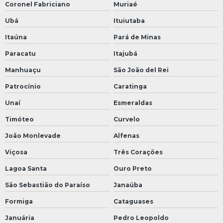
Coronel Fabriciano
Muriaé
Ubá
Ituiutaba
Itaúna
Pará de Minas
Paracatu
Itajubá
Manhuaçu
São João del Rei
Patrocínio
Caratinga
Unaí
Esmeraldas
Timóteo
Curvelo
João Monlevade
Alfenas
Viçosa
Três Corações
Lagoa Santa
Ouro Preto
São Sebastião do Paraíso
Janaúba
Formiga
Cataguases
Januária
Pedro Leopoldo