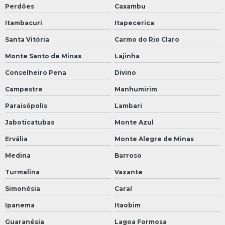
Perdões
Caxambu
Itambacuri
Itapecerica
Santa Vitória
Carmo do Rio Claro
Monte Santo de Minas
Lajinha
Conselheiro Pena
Divino
Campestre
Manhumirim
Paraisópolis
Lambari
Jaboticatubas
Monte Azul
Ervália
Monte Alegre de Minas
Medina
Barroso
Turmalina
Vazante
Simonésia
Caraí
Ipanema
Itaobim
Guaranésia
Lagoa Formosa