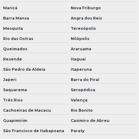
Maricá
Nova Friburgo
Barra Mansa
Angra dos Reis
Mesquita
Teresópolis
Rio das Ostras
Nilópolis
Queimados
Araruama
Resende
Itaguaí
São Pedro da Aldeia
Itaperuna
Japeri
Barra do Piraí
Saquarema
Seropédica
Três Rios
Valença
Cachoeiras de Macacu
Rio Bonito
Guapimirim
Casimiro de Abreu
São Francisco de Itabapoana
Paraty