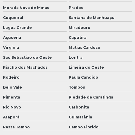
Morada Nova de Minas
Prados
Coqueiral
Santana do Manhuaçu
Lagoa Grande
Miradouro
Açucena
Caputira
Virgínia
Matias Cardoso
São Sebastião do Oeste
Lontra
Riacho dos Machados
Limeira do Oeste
Rodeiro
Paula Cândido
Belo Vale
Tombos
Pimenta
Piedade de Caratinga
Rio Novo
Carbonita
Araporã
Guimarânia
Passa Tempo
Campo Florido