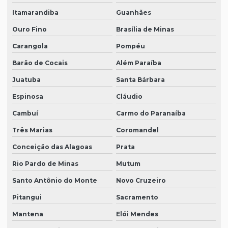
Itamarandiba
Guanhães
Ouro Fino
Brasília de Minas
Carangola
Pompéu
Barão de Cocais
Além Paraíba
Juatuba
Santa Bárbara
Espinosa
Cláudio
Cambuí
Carmo do Paranaíba
Três Marias
Coromandel
Conceição das Alagoas
Prata
Rio Pardo de Minas
Mutum
Santo Antônio do Monte
Novo Cruzeiro
Pitangui
Sacramento
Mantena
Elói Mendes