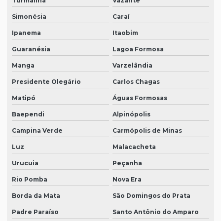
Turmalina
Vazante
Simonésia
Caraí
Ipanema
Itaobim
Guaranésia
Lagoa Formosa
Manga
Varzelândia
Presidente Olegário
Carlos Chagas
Matipó
Águas Formosas
Baependi
Alpinópolis
Campina Verde
Carmópolis de Minas
Luz
Malacacheta
Urucuia
Peçanha
Rio Pomba
Nova Era
Borda da Mata
São Domingos do Prata
Padre Paraíso
Santo Antônio do Amparo