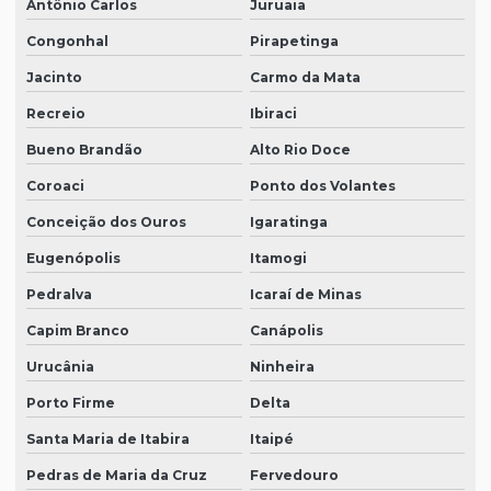
Antônio Carlos
Juruaia
Congonhal
Pirapetinga
Jacinto
Carmo da Mata
Recreio
Ibiraci
Bueno Brandão
Alto Rio Doce
Coroaci
Ponto dos Volantes
Conceição dos Ouros
Igaratinga
Eugenópolis
Itamogi
Pedralva
Icaraí de Minas
Capim Branco
Canápolis
Urucânia
Ninheira
Porto Firme
Delta
Santa Maria de Itabira
Itaipé
Pedras de Maria da Cruz
Fervedouro