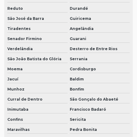
Reduto
Durandé
São José da Barra
Guiricema
Tiradentes
Angelândia
Senador Firmino
Guarani
Verdelândia
Desterro de Entre Rios
São João Batista do Glória
Serrania
Moema
Cordisburgo
Jacuí
Baldim
Munhoz
Bonfim
Curral de Dentro
São Gonçalo do Abaeté
Inimutaba
Francisco Badaró
Confins
Sericita
Maravilhas
Pedra Bonita