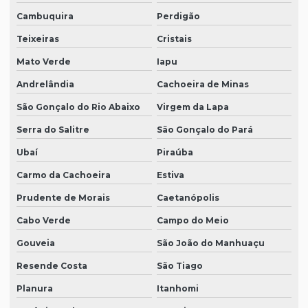
Cambuquira
Perdigão
Teixeiras
Cristais
Mato Verde
Iapu
Andrelândia
Cachoeira de Minas
São Gonçalo do Rio Abaixo
Virgem da Lapa
Serra do Salitre
São Gonçalo do Pará
Ubaí
Piraúba
Carmo da Cachoeira
Estiva
Prudente de Morais
Caetanópolis
Cabo Verde
Campo do Meio
Gouveia
São João do Manhuaçu
Resende Costa
São Tiago
Planura
Itanhomi