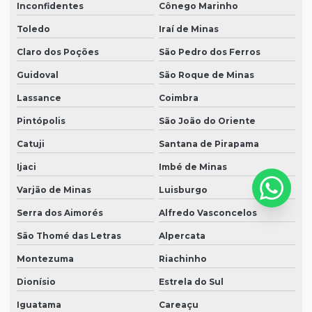
Inconfidentes
Cônego Marinho
Toledo
Iraí de Minas
Claro dos Poções
São Pedro dos Ferros
Guidoval
São Roque de Minas
Lassance
Coimbra
Pintópolis
São João do Oriente
Catuji
Santana de Pirapama
Ijaci
Imbé de Minas
Varjão de Minas
Luisburgo
Serra dos Aimorés
Alfredo Vasconcelos
São Thomé das Letras
Alpercata
Montezuma
Riachinho
Dionísio
Estrela do Sul
Iguatama
Careaçu