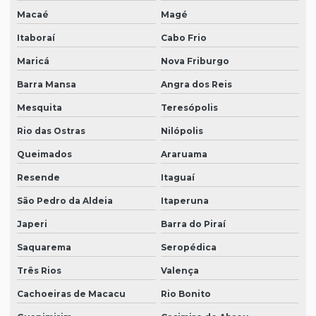
Macaé
Magé
Itaboraí
Cabo Frio
Maricá
Nova Friburgo
Barra Mansa
Angra dos Reis
Mesquita
Teresópolis
Rio das Ostras
Nilópolis
Queimados
Araruama
Resende
Itaguaí
São Pedro da Aldeia
Itaperuna
Japeri
Barra do Piraí
Saquarema
Seropédica
Três Rios
Valença
Cachoeiras de Macacu
Rio Bonito