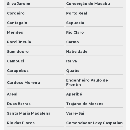
Silva Jardim
Conceição de Macabu
Cordeiro
Porto Real
Cantagalo
Sapucaia
Mendes
Rio Claro
Porciúncula
Carmo
Sumidouro
Natividade
Cambuci
Italva
Carapebus
Quatis
Engenheiro Paulo de
Cardoso Moreira
Frontin
Areal
Aperibé
Duas Barras
Trajano de Moraes
Santa Maria Madalena
Varre-Sai
Rio das Flores
Comendador Levy Gasparian