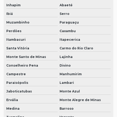
Inhapim
Abaeté
Ibiá
Serro
Muzambinho
Paraguaçu
Perdões
Caxambu
Itambacuri
Itapecerica
Santa Vitória
Carmo do Rio Claro
Monte Santo de Minas
Lajinha
Conselheiro Pena
Divino
Campestre
Manhumirim
Paraisópolis
Lambari
Jaboticatubas
Monte Azul
Ervália
Monte Alegre de Minas
Medina
Barroso