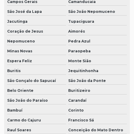
Campos Gerais
Camanducaia
São José da Lapa
São João Nepomuceno
Jacutinga
Tupaciguara
Coração de Jesus
Aimorés
Nepomuceno
Pedra Azul
Minas Novas
Paraopeba
Espera Feliz
Monte Sião
Buritis
Jequitinhonha
São Gonçalo do Sapucaí
São João da Ponte
Belo Oriente
Buritizeiro
São João do Paraíso
Carandaí
Bambuí
Corinto
Carmo do Cajuru
Francisco Sá
Raul Soares
Conceição do Mato Dentro