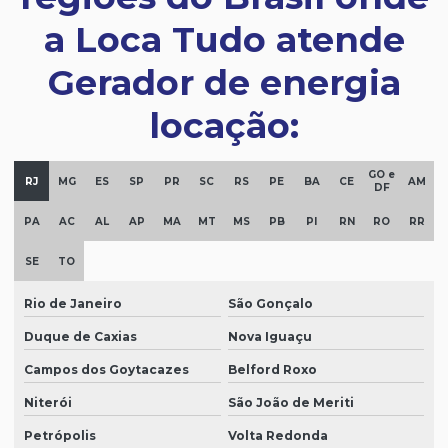
a Loca Tudo atende
Gerador de energia
locação:
GO e
RJ
MG
ES
SP
PR
SC
RS
PE
BA
CE
AM
DF
PA
AC
AL
AP
MA
MT
MS
PB
PI
RN
RO
RR
SE
TO
Rio de Janeiro
São Gonçalo
Duque de Caxias
Nova Iguaçu
Campos dos Goytacazes
Belford Roxo
Niterói
São João de Meriti
Petrópolis
Volta Redonda