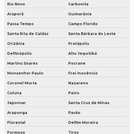
Rio Novo
Carbonita
Araporã
Guimarânia
Passa Tempo
Campo Florido
Santa Rita de Caldas
Santa Bárbara do Leste
Orizânia
Pratápolis
Delfinópolis
Alto Jequitibá
Martins Soares
Pocrane
Monsenhor Paulo
Frei Inocêncio
Coronel Murta
Nazareno
Coluna
Pains
Japonvar
Santa Cruz de Minas
Araponga
Pavão
Florestal
Delfim Moreira
Formoso
Tiros