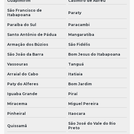
Guapimirim
Casimiro de Abreu
São Francisco de
Paraty
Itabapoana
Paraíba do Sul
Paracambi
Santo Antônio de Pádua
Mangaratiba
Armação dos Búzios
São Fidélis
São João da Barra
Bom Jesus do Itabapoana
Vassouras
Tanguá
Arraial do Cabo
Itatiaia
Paty do Alferes
Bom Jardim
Iguaba Grande
Piraí
Miracema
Miguel Pereira
Pinheiral
Itaocara
São José do Vale do Rio
Quissamã
Preto