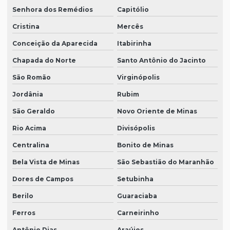
Senhora dos Remédios
Capitólio
Cristina
Mercês
Conceição da Aparecida
Itabirinha
Chapada do Norte
Santo Antônio do Jacinto
São Romão
Virginópolis
Jordânia
Rubim
São Geraldo
Novo Oriente de Minas
Rio Acima
Divisópolis
Centralina
Bonito de Minas
Bela Vista de Minas
São Sebastião do Maranhão
Dores de Campos
Setubinha
Berilo
Guaraciaba
Ferros
Carneirinho
Antônio Dias
Araújos