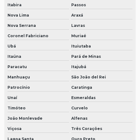
Itabira
Passos
Nova Lima
Araxá
Nova Serrana
Lavras
Coronel Fabriciano
Muriaé
Ubá
Ituiutaba
Itaúna
Pará de Minas
Paracatu
Itajubá
Manhuaçu
São João del Rei
Patrocínio
Caratinga
Unaí
Esmeraldas
Timóteo
Curvelo
João Monlevade
Alfenas
Viçosa
Três Corações
Lagoa Santa
Ouro Preto