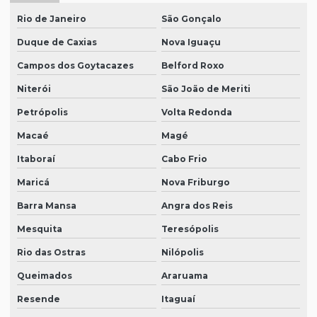
Rio de Janeiro
São Gonçalo
Duque de Caxias
Nova Iguaçu
Campos dos Goytacazes
Belford Roxo
Niterói
São João de Meriti
Petrópolis
Volta Redonda
Macaé
Magé
Itaboraí
Cabo Frio
Maricá
Nova Friburgo
Barra Mansa
Angra dos Reis
Mesquita
Teresópolis
Rio das Ostras
Nilópolis
Queimados
Araruama
Resende
Itaguaí