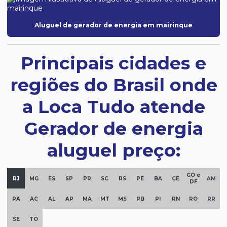
Aluguel de gerador de energia em mairinque
Principais cidades e
regiões do Brasil onde
a Loca Tudo atende
Gerador de energia
aluguel preço:
GO e
RJ
MG
ES
SP
PR
SC
RS
PE
BA
CE
AM
DF
PA
AC
AL
AP
MA
MT
MS
PB
PI
RN
RO
RR
SE
TO