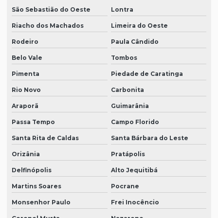
São Sebastião do Oeste
Lontra
Riacho dos Machados
Limeira do Oeste
Rodeiro
Paula Cândido
Belo Vale
Tombos
Pimenta
Piedade de Caratinga
Rio Novo
Carbonita
Araporã
Guimarânia
Passa Tempo
Campo Florido
Santa Rita de Caldas
Santa Bárbara do Leste
Orizânia
Pratápolis
Delfinópolis
Alto Jequitibá
Martins Soares
Pocrane
Monsenhor Paulo
Frei Inocêncio