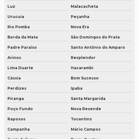
Luz
Malacacheta
Urucuia
Peçanha
Rio Pomba
Nova Era
Borda da Mata
São Domingos do Prata
Padre Paraíso
Santo Antônio do Amparo
Arinos
Resplendor
Lima Duarte
Itacarambi
Cássia
Bom Sucesso
Perdizes
Ipaba
Piranga
Santa Margarida
Poço Fundo
Nova Resende
Raposos
Tocantins
Campanha
Mário Campos