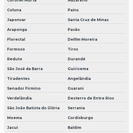
Coronel Murta
Nazareno
Coluna
Pains
Japonvar
Santa Cruz de Minas
Araponga
Pavão
Florestal
Delfim Moreira
Formoso
Tiros
Reduto
Durandé
São José da Barra
Guiricema
Tiradentes
Angelândia
Senador Firmino
Guarani
Verdelândia
Desterro de Entre Rios
São João Batista do Glória
Serrania
Moema
Cordisburgo
Jacuí
Baldim