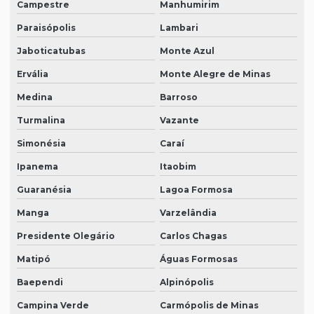
Campestre
Manhumirim
Paraisópolis
Lambari
Jaboticatubas
Monte Azul
Ervália
Monte Alegre de Minas
Medina
Barroso
Turmalina
Vazante
Simonésia
Caraí
Ipanema
Itaobim
Guaranésia
Lagoa Formosa
Manga
Varzelândia
Presidente Olegário
Carlos Chagas
Matipó
Águas Formosas
Baependi
Alpinópolis
Campina Verde
Carmópolis de Minas