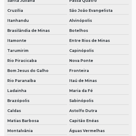
Santa Juliana
Passa Quatro
Cruzília
São João Evangelista
Itanhandu
Alvinópolis
Brasilândia de Minas
Botelhos
Itamonte
Entre Rios de Minas
Tarumirim
Capinópolis
Rio Piracicaba
Nova Ponte
Bom Jesus do Galho
Fronteira
Rio Paranaíba
Itaú de Minas
Ladainha
Maria da Fé
Brazópolis
Sabinópolis
Caldas
Astolfo Dutra
Matias Barbosa
Capitão Enéas
Montalvânia
Águas Vermelhas