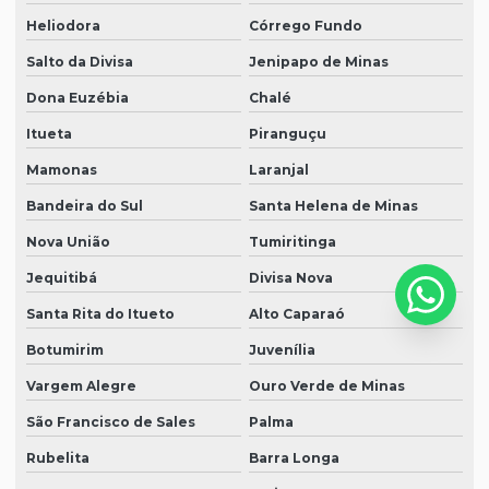
Heliodora
Córrego Fundo
Salto da Divisa
Jenipapo de Minas
Dona Euzébia
Chalé
Itueta
Piranguçu
Mamonas
Laranjal
Bandeira do Sul
Santa Helena de Minas
Nova União
Tumiritinga
Jequitibá
Divisa Nova
Santa Rita do Itueto
Alto Caparaó
Botumirim
Juvenília
Vargem Alegre
Ouro Verde de Minas
São Francisco de Sales
Palma
Rubelita
Barra Longa