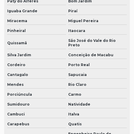
Paty do Alferes
Bom Jardim
Iguaba Grande
Piraí
Miracema
Miguel Pereira
Pinheiral
Itaocara
São José do Vale do Rio
Quissamã
Preto
Silva Jardim
Conceição de Macabu
Cordeiro
Porto Real
Cantagalo
Sapucaia
Mendes
Rio Claro
Porciúncula
Carmo
Sumidouro
Natividade
Cambuci
Italva
Carapebus
Quatis
Engenheiro Paulo de