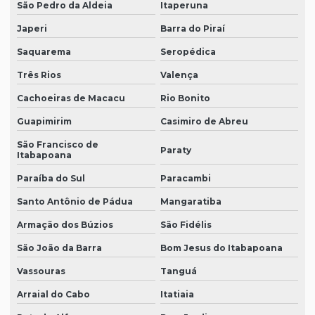
São Pedro da Aldeia
Itaperuna
Japeri
Barra do Piraí
Saquarema
Seropédica
Três Rios
Valença
Cachoeiras de Macacu
Rio Bonito
Guapimirim
Casimiro de Abreu
São Francisco de
Paraty
Itabapoana
Paraíba do Sul
Paracambi
Santo Antônio de Pádua
Mangaratiba
Armação dos Búzios
São Fidélis
São João da Barra
Bom Jesus do Itabapoana
Vassouras
Tanguá
Arraial do Cabo
Itatiaia