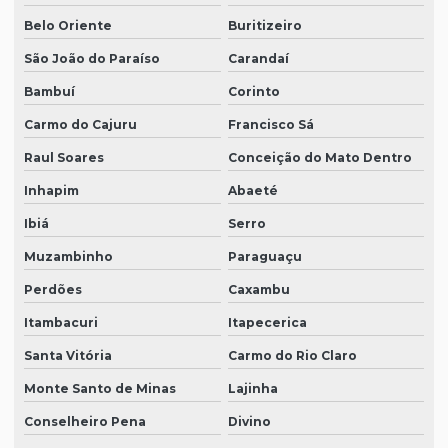
Belo Oriente
Buritizeiro
São João do Paraíso
Carandaí
Bambuí
Corinto
Carmo do Cajuru
Francisco Sá
Raul Soares
Conceição do Mato Dentro
Inhapim
Abaeté
Ibiá
Serro
Muzambinho
Paraguaçu
Perdões
Caxambu
Itambacuri
Itapecerica
Santa Vitória
Carmo do Rio Claro
Monte Santo de Minas
Lajinha
Conselheiro Pena
Divino