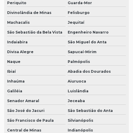
Periquito
Guarda-Mor
Divinolândia de Minas
Felisburgo
Machacalis
Jequitaí
São Sebastião da Bela Vista
Engenheiro Navarro
Indaiabira
São Miguel do Anta
Divisa Alegre
Sapucaí-Mirim
Naque
Palmópolis
Ibiaí
Abadia dos Dourados
Inhaúma
Aiuruoca
Galiléia
Luislândia
Senador Amaral
Jeceaba
São José do Jacuri
São Sebastião do Anta
São Francisco de Paula
Silvianópolis
Central de Minas
Indianópolis