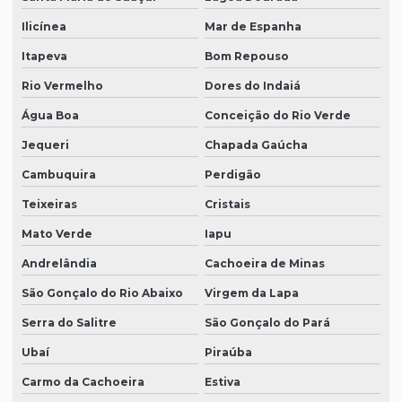
Ilicínea
Mar de Espanha
Itapeva
Bom Repouso
Rio Vermelho
Dores do Indaiá
Água Boa
Conceição do Rio Verde
Jequeri
Chapada Gaúcha
Cambuquira
Perdigão
Teixeiras
Cristais
Mato Verde
Iapu
Andrelândia
Cachoeira de Minas
São Gonçalo do Rio Abaixo
Virgem da Lapa
Serra do Salitre
São Gonçalo do Pará
Ubaí
Piraúba
Carmo da Cachoeira
Estiva