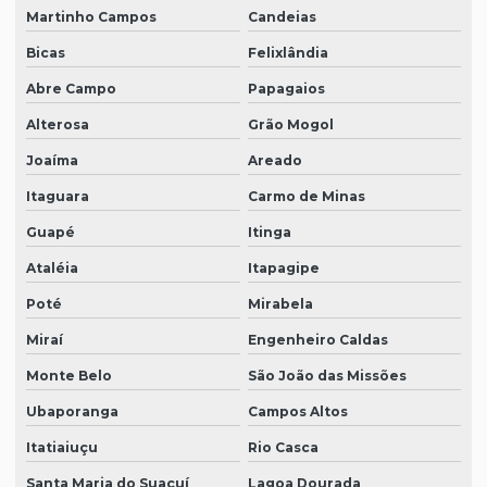
Martinho Campos
Candeias
Bicas
Felixlândia
Abre Campo
Papagaios
Alterosa
Grão Mogol
Joaíma
Areado
Itaguara
Carmo de Minas
Guapé
Itinga
Ataléia
Itapagipe
Poté
Mirabela
Miraí
Engenheiro Caldas
Monte Belo
São João das Missões
Ubaporanga
Campos Altos
Itatiaiuçu
Rio Casca
Santa Maria do Suaçuí
Lagoa Dourada