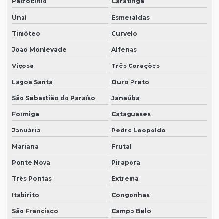
Patrocínio
Caratinga
Unaí
Esmeraldas
Timóteo
Curvelo
João Monlevade
Alfenas
Viçosa
Três Corações
Lagoa Santa
Ouro Preto
São Sebastião do Paraíso
Janaúba
Formiga
Cataguases
Januária
Pedro Leopoldo
Mariana
Frutal
Ponte Nova
Pirapora
Três Pontas
Extrema
Itabirito
Congonhas
São Francisco
Campo Belo