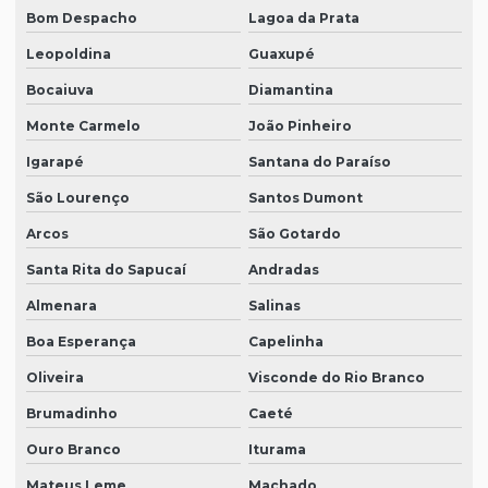
Bom Despacho
Lagoa da Prata
Leopoldina
Guaxupé
Bocaiuva
Diamantina
Monte Carmelo
João Pinheiro
Igarapé
Santana do Paraíso
São Lourenço
Santos Dumont
Arcos
São Gotardo
Santa Rita do Sapucaí
Andradas
Almenara
Salinas
Boa Esperança
Capelinha
Oliveira
Visconde do Rio Branco
Brumadinho
Caeté
Ouro Branco
Iturama
Mateus Leme
Machado