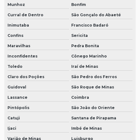
Munhoz
Bonfim
Curral de Dentro
São Gonçalo do Abaeté
Inimutaba
Francisco Badaró
Confins
Sericita
Maravilhas
Pedra Bonita
Inconfidentes
Cônego Marinho
Toledo
Iraí de Minas
Claro dos Poções
São Pedro dos Ferros
Guidoval
São Roque de Minas
Lassance
Coimbra
Pintópolis
São João do Oriente
Catuji
Santana de Pirapama
Ijaci
Imbé de Minas
Varjão de Minas
Luisburgo