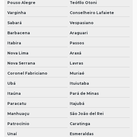
Pouso Alegre
Teófilo Otoni
Varginha
Conselheiro Lafaiete
Sabará
Vespasiano
Barbacena
Araguari
Itabira
Passos
Nova Lima
Araxá
Nova Serrana
Lavras
Coronel Fabriciano
Muriaé
Ubá
Ituiutaba
Itaúna
Pará de Minas
Paracatu
Itajubá
Manhuaçu
São João del Rei
Patrocínio
Caratinga
Unaí
Esmeraldas