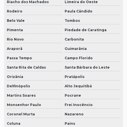
Riacho dos Machados
Limeira do Oeste
Rodeiro
Paula Cândido
Belo Vale
Tombos
Pimenta
Piedade de Caratinga
Rio Novo
Carbonita
Araporã
Guimarânia
Passa Tempo
Campo Florido
Santa Rita de Caldas
Santa Bárbara do Leste
Orizânia
Pratápolis
Delfinópolis
Alto Jequitibá
Martins Soares
Pocrane
Monsenhor Paulo
Frei Inocêncio
Coronel Murta
Nazareno
Coluna
Pains