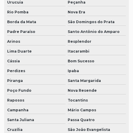
Urucuia
Peçanha
Rio Pomba
Nova Era
Borda da Mata
São Domingos do Prata
Padre Paraíso
Santo Antônio do Amparo
Arinos
Resplendor
Lima Duarte
Itacarambi
Cássia
Bom Sucesso
Perdizes
Ipaba
Piranga
Santa Margarida
Poço Fundo
Nova Resende
Raposos
Tocantins
Campanha
Mário Campos
Santa Juliana
Passa Quatro
Cruzília
São João Evangelista