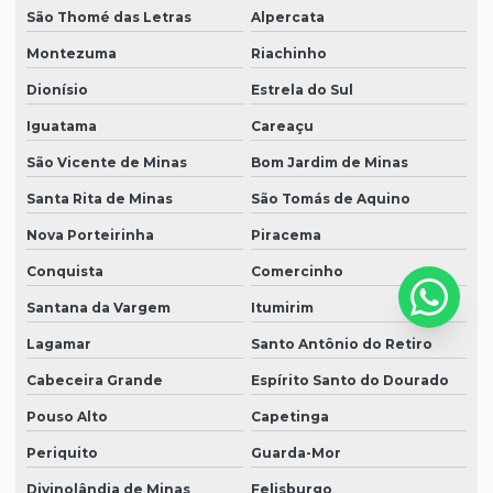
São Thomé das Letras
Alpercata
Montezuma
Riachinho
Dionísio
Estrela do Sul
Iguatama
Careaçu
São Vicente de Minas
Bom Jardim de Minas
Santa Rita de Minas
São Tomás de Aquino
Nova Porteirinha
Piracema
Conquista
Comercinho
Santana da Vargem
Itumirim
Lagamar
Santo Antônio do Retiro
Cabeceira Grande
Espírito Santo do Dourado
Pouso Alto
Capetinga
Periquito
Guarda-Mor
Divinolândia de Minas
Felisburgo