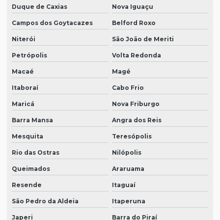
Duque de Caxias
Nova Iguaçu
Campos dos Goytacazes
Belford Roxo
Niterói
São João de Meriti
Petrópolis
Volta Redonda
Macaé
Magé
Itaboraí
Cabo Frio
Maricá
Nova Friburgo
Barra Mansa
Angra dos Reis
Mesquita
Teresópolis
Rio das Ostras
Nilópolis
Queimados
Araruama
Resende
Itaguaí
São Pedro da Aldeia
Itaperuna
Japeri
Barra do Piraí