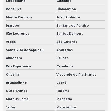
Leopoldina
Guaxupé
Bocaiuva
Diamantina
Monte Carmelo
João Pinheiro
Igarapé
Santana do Paraíso
São Lourenço
Santos Dumont
Arcos
São Gotardo
Santa Rita do Sapucaí
Andradas
Almenara
Salinas
Boa Esperança
Capelinha
Oliveira
Visconde do Rio Branco
Brumadinho
Caeté
Ouro Branco
Iturama
Mateus Leme
Machado
Jaíba
Matozinhos