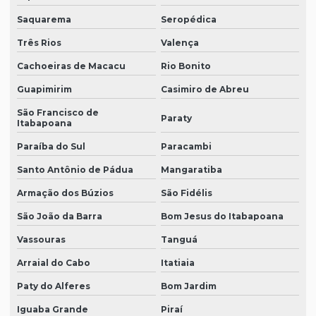
Saquarema
Seropédica
Três Rios
Valença
Cachoeiras de Macacu
Rio Bonito
Guapimirim
Casimiro de Abreu
São Francisco de
Paraty
Itabapoana
Paraíba do Sul
Paracambi
Santo Antônio de Pádua
Mangaratiba
Armação dos Búzios
São Fidélis
São João da Barra
Bom Jesus do Itabapoana
Vassouras
Tanguá
Arraial do Cabo
Itatiaia
Paty do Alferes
Bom Jardim
Iguaba Grande
Piraí