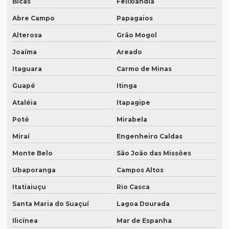
Bicas
Felixlândia
Abre Campo
Papagaios
Alterosa
Grão Mogol
Joaíma
Areado
Itaguara
Carmo de Minas
Guapé
Itinga
Ataléia
Itapagipe
Poté
Mirabela
Miraí
Engenheiro Caldas
Monte Belo
São João das Missões
Ubaporanga
Campos Altos
Itatiaiuçu
Rio Casca
Santa Maria do Suaçuí
Lagoa Dourada
Ilicínea
Mar de Espanha