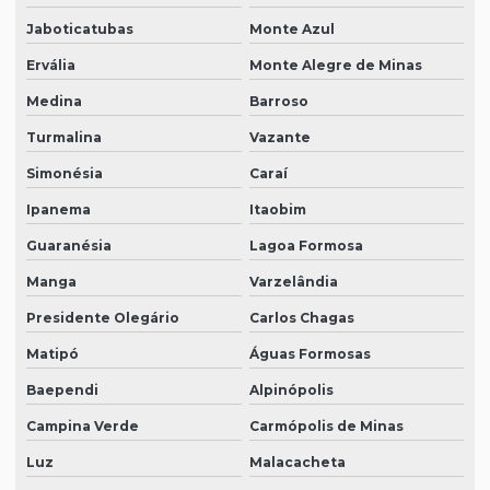
Jaboticatubas
Monte Azul
Ervália
Monte Alegre de Minas
Medina
Barroso
Turmalina
Vazante
Simonésia
Caraí
Ipanema
Itaobim
Guaranésia
Lagoa Formosa
Manga
Varzelândia
Presidente Olegário
Carlos Chagas
Matipó
Águas Formosas
Baependi
Alpinópolis
Campina Verde
Carmópolis de Minas
Luz
Malacacheta