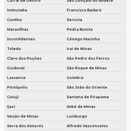
Curral de Dentro
São Gonçalo do Abaeté
Inimutaba
Francisco Badaró
Confins
Sericita
Maravilhas
Pedra Bonita
Inconfidentes
Cônego Marinho
Toledo
Iraí de Minas
Claro dos Poções
São Pedro dos Ferros
Guidoval
São Roque de Minas
Lassance
Coimbra
Pintópolis
São João do Oriente
Catuji
Santana de Pirapama
Ijaci
Imbé de Minas
Varjão de Minas
Luisburgo
Serra dos Aimorés
Alfredo Vasconcelos