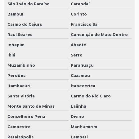
São João do Paraíso
Carandaí
Bambuí
Corinto
Carmo do Cajuru
Francisco Sá
Raul Soares
Conceição do Mato Dentro
Inhapim
Abaeté
Ibiá
Serro
Muzambinho
Paraguaçu
Perdões
Caxambu
Itambacuri
Itapecerica
Santa Vitória
Carmo do Rio Claro
Monte Santo de Minas
Lajinha
Conselheiro Pena
Divino
Campestre
Manhumirim
Paraisópolis
Lambari