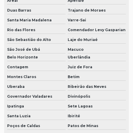
Areal
Aperibé
Duas Barras
Trajano de Moraes
Santa Maria Madalena
Varre-Sai
Rio das Flores
Comendador Levy Gasparian
São Sebastião do Alto
Laje do Muriaé
São José de Ubá
Macuco
Belo Horizonte
Uberlândia
Contagem
Juiz de Fora
Montes Claros
Betim
Uberaba
Ribeirão das Neves
Governador Valadares
Divinópolis
Ipatinga
Sete Lagoas
Santa Luzia
Ibirité
Poços de Caldas
Patos de Minas