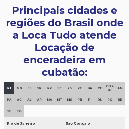
Principais cidades e
regiões do Brasil onde
a Loca Tudo atende
Locação de
enceradeira em
cubatão:
GO e
RJ
MG
ES
SP
PR
SC
RS
PE
BA
CE
AM
DF
PA
AC
AL
AP
MA
MT
MS
PB
PI
RN
RO
RR
SE
TO
Rio de Janeiro
São Gonçalo