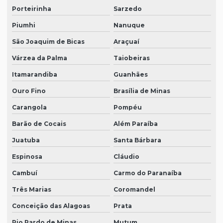
Porteirinha
Sarzedo
Piumhi
Nanuque
São Joaquim de Bicas
Araçuaí
Várzea da Palma
Taiobeiras
Itamarandiba
Guanhães
Ouro Fino
Brasília de Minas
Carangola
Pompéu
Barão de Cocais
Além Paraíba
Juatuba
Santa Bárbara
Espinosa
Cláudio
Cambuí
Carmo do Paranaíba
Três Marias
Coromandel
Conceição das Alagoas
Prata
Rio Pardo de Minas
Mutum