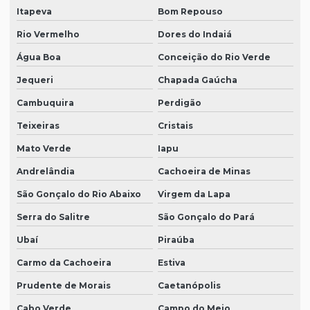
Itapeva
Bom Repouso
Rio Vermelho
Dores do Indaiá
Água Boa
Conceição do Rio Verde
Jequeri
Chapada Gaúcha
Cambuquira
Perdigão
Teixeiras
Cristais
Mato Verde
Iapu
Andrelândia
Cachoeira de Minas
São Gonçalo do Rio Abaixo
Virgem da Lapa
Serra do Salitre
São Gonçalo do Pará
Ubaí
Piraúba
Carmo da Cachoeira
Estiva
Prudente de Morais
Caetanópolis
Cabo Verde
Campo do Meio