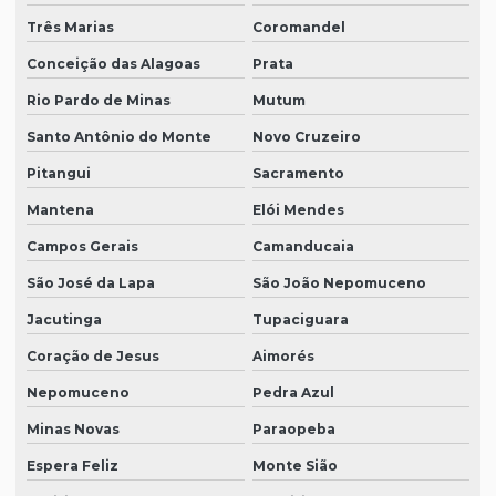
Três Marias
Coromandel
Conceição das Alagoas
Prata
Rio Pardo de Minas
Mutum
Santo Antônio do Monte
Novo Cruzeiro
Pitangui
Sacramento
Mantena
Elói Mendes
Campos Gerais
Camanducaia
São José da Lapa
São João Nepomuceno
Jacutinga
Tupaciguara
Coração de Jesus
Aimorés
Nepomuceno
Pedra Azul
Minas Novas
Paraopeba
Espera Feliz
Monte Sião