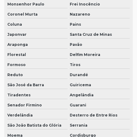
Monsenhor Paulo
Frei Inocêncio
Coronel Murta
Nazareno
Coluna
Pains
Japonvar
Santa Cruz de Minas
Araponga
Pavão
Florestal
Delfim Moreira
Formoso
Tiros
Reduto
Durandé
São José da Barra
Guiricema
Tiradentes
Angelândia
Senador Firmino
Guarani
Verdelândia
Desterro de Entre Rios
São João Batista do Glória
Serrania
Moema
Cordisburgo