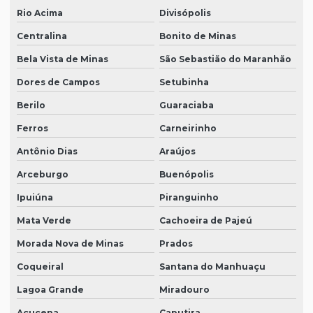
Rio Acima
Divisópolis
Centralina
Bonito de Minas
Bela Vista de Minas
São Sebastião do Maranhão
Dores de Campos
Setubinha
Berilo
Guaraciaba
Ferros
Carneirinho
Antônio Dias
Araújos
Arceburgo
Buenópolis
Ipuiúna
Piranguinho
Mata Verde
Cachoeira de Pajeú
Morada Nova de Minas
Prados
Coqueiral
Santana do Manhuaçu
Lagoa Grande
Miradouro
Açucena
Caputira