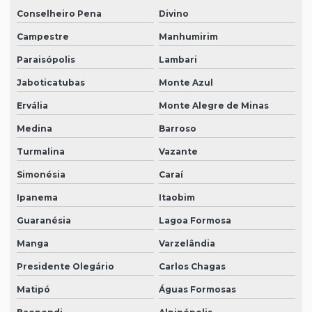
Conselheiro Pena
Divino
Campestre
Manhumirim
Paraisópolis
Lambari
Jaboticatubas
Monte Azul
Ervália
Monte Alegre de Minas
Medina
Barroso
Turmalina
Vazante
Simonésia
Caraí
Ipanema
Itaobim
Guaranésia
Lagoa Formosa
Manga
Varzelândia
Presidente Olegário
Carlos Chagas
Matipó
Águas Formosas