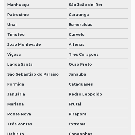
Manhuaçu
São João del Rei
Patrocínio
Caratinga
Unaí
Esmeraldas
Timóteo
Curvelo
João Monlevade
Alfenas
Viçosa
Três Corações
Lagoa Santa
Ouro Preto
São Sebastião do Paraíso
Janaúba
Formiga
Cataguases
Januária
Pedro Leopoldo
Mariana
Frutal
Ponte Nova
Pirapora
Três Pontas
Extrema
Itabirito
Congonhas