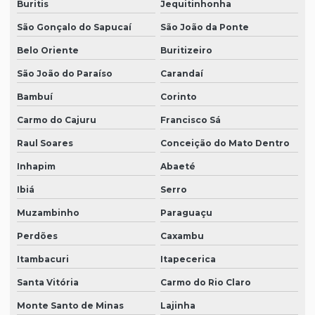
Buritis
Jequitinhonha
São Gonçalo do Sapucaí
São João da Ponte
Belo Oriente
Buritizeiro
São João do Paraíso
Carandaí
Bambuí
Corinto
Carmo do Cajuru
Francisco Sá
Raul Soares
Conceição do Mato Dentro
Inhapim
Abaeté
Ibiá
Serro
Muzambinho
Paraguaçu
Perdões
Caxambu
Itambacuri
Itapecerica
Santa Vitória
Carmo do Rio Claro
Monte Santo de Minas
Lajinha