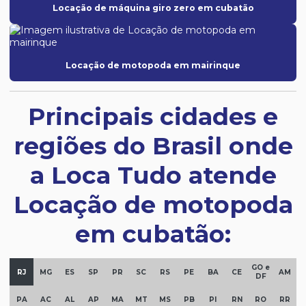
Locação de máquina giro zero em cubatão
Locação de motopoda em mairinque
Principais cidades e
regiões do Brasil onde
a Loca Tudo atende
Locação de motopoda
em cubatão:
GO e
RJ
MG
ES
SP
PR
SC
RS
PE
BA
CE
AM
DF
PA
AC
AL
AP
MA
MT
MS
PB
PI
RN
RO
RR