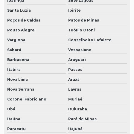
Ipatinga
Sete Lagoas
Santa Luzia
Ibirité
Poços de Caldas
Patos de Minas
Pouso Alegre
Teófilo Otoni
Varginha
Conselheiro Lafaiete
Sabará
Vespasiano
Barbacena
Araguari
Itabira
Passos
Nova Lima
Araxá
Nova Serrana
Lavras
Coronel Fabriciano
Muriaé
Ubá
Ituiutaba
Itaúna
Pará de Minas
Paracatu
Itajubá