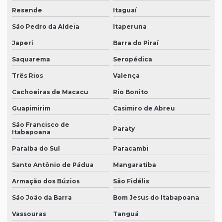
Resende
Itaguaí
São Pedro da Aldeia
Itaperuna
Japeri
Barra do Piraí
Saquarema
Seropédica
Três Rios
Valença
Cachoeiras de Macacu
Rio Bonito
Guapimirim
Casimiro de Abreu
São Francisco de
Paraty
Itabapoana
Paraíba do Sul
Paracambi
Santo Antônio de Pádua
Mangaratiba
Armação dos Búzios
São Fidélis
São João da Barra
Bom Jesus do Itabapoana
Vassouras
Tanguá