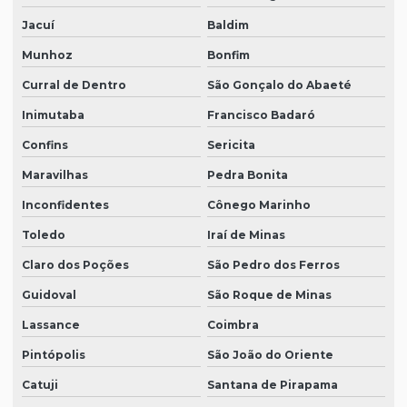
Jacuí
Baldim
Munhoz
Bonfim
Curral de Dentro
São Gonçalo do Abaeté
Inimutaba
Francisco Badaró
Confins
Sericita
Maravilhas
Pedra Bonita
Inconfidentes
Cônego Marinho
Toledo
Iraí de Minas
Claro dos Poções
São Pedro dos Ferros
Guidoval
São Roque de Minas
Lassance
Coimbra
Pintópolis
São João do Oriente
Catuji
Santana de Pirapama