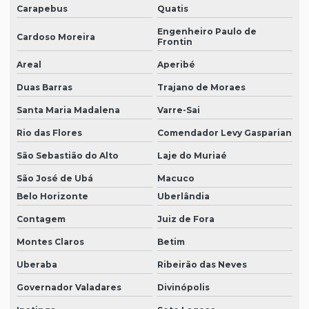
Carapebus
Quatis
Engenheiro Paulo de
Cardoso Moreira
Frontin
Areal
Aperibé
Duas Barras
Trajano de Moraes
Santa Maria Madalena
Varre-Sai
Rio das Flores
Comendador Levy Gasparian
São Sebastião do Alto
Laje do Muriaé
São José de Ubá
Macuco
Belo Horizonte
Uberlândia
Contagem
Juiz de Fora
Montes Claros
Betim
Uberaba
Ribeirão das Neves
Governador Valadares
Divinópolis