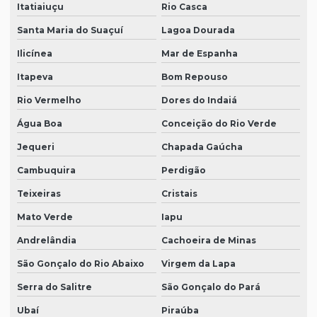
Itatiaiuçu
Rio Casca
Santa Maria do Suaçuí
Lagoa Dourada
Ilicínea
Mar de Espanha
Itapeva
Bom Repouso
Rio Vermelho
Dores do Indaiá
Água Boa
Conceição do Rio Verde
Jequeri
Chapada Gaúcha
Cambuquira
Perdigão
Teixeiras
Cristais
Mato Verde
Iapu
Andrelândia
Cachoeira de Minas
São Gonçalo do Rio Abaixo
Virgem da Lapa
Serra do Salitre
São Gonçalo do Pará
Ubaí
Piraúba