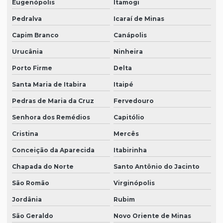
Eugenópolis
Itamogi
Pedralva
Icaraí de Minas
Capim Branco
Canápolis
Urucânia
Ninheira
Porto Firme
Delta
Santa Maria de Itabira
Itaipé
Pedras de Maria da Cruz
Fervedouro
Senhora dos Remédios
Capitólio
Cristina
Mercês
Conceição da Aparecida
Itabirinha
Chapada do Norte
Santo Antônio do Jacinto
São Romão
Virginópolis
Jordânia
Rubim
São Geraldo
Novo Oriente de Minas