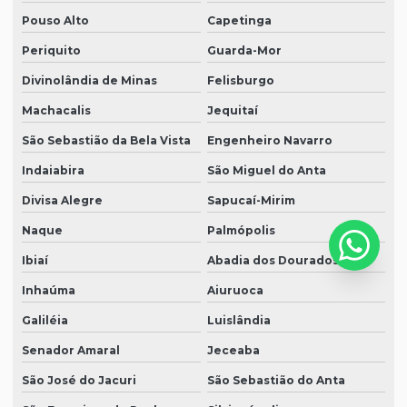
Pouso Alto
Capetinga
Periquito
Guarda-Mor
Divinolândia de Minas
Felisburgo
Machacalis
Jequitaí
São Sebastião da Bela Vista
Engenheiro Navarro
Indaiabira
São Miguel do Anta
Divisa Alegre
Sapucaí-Mirim
Naque
Palmópolis
Ibiaí
Abadia dos Dourados
Inhaúma
Aiuruoca
Galiléia
Luislândia
Senador Amaral
Jeceaba
São José do Jacuri
São Sebastião do Anta