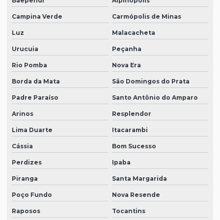
Baependi
Alpinópolis
Campina Verde
Carmópolis de Minas
Luz
Malacacheta
Urucuia
Peçanha
Rio Pomba
Nova Era
Borda da Mata
São Domingos do Prata
Padre Paraíso
Santo Antônio do Amparo
Arinos
Resplendor
Lima Duarte
Itacarambi
Cássia
Bom Sucesso
Perdizes
Ipaba
Piranga
Santa Margarida
Poço Fundo
Nova Resende
Raposos
Tocantins