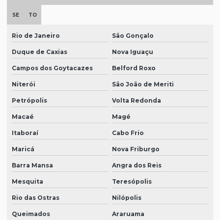
SE
TO
Rio de Janeiro
São Gonçalo
Duque de Caxias
Nova Iguaçu
Campos dos Goytacazes
Belford Roxo
Niterói
São João de Meriti
Petrópolis
Volta Redonda
Macaé
Magé
Itaboraí
Cabo Frio
Maricá
Nova Friburgo
Barra Mansa
Angra dos Reis
Mesquita
Teresópolis
Rio das Ostras
Nilópolis
Queimados
Araruama