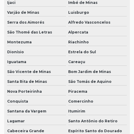
Ijaci
Imbé de Minas
Varjão de Minas
Luisburgo
Serra dos Aimorés
Alfredo Vasconcelos
São Thomé das Letras
Alpercata
Montezuma
Riachinho
Dionísio
Estrela do Sul
Iguatama
Careaçu
São Vicente de Minas
Bom Jardim de Minas
Santa Rita de Minas
São Tomás de Aquino
Nova Porteirinha
Piracema
Conquista
Comercinho
Santana da Vargem
Itumirim
Lagamar
Santo Antônio do Retiro
Cabeceira Grande
Espírito Santo do Dourado