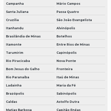
Campanha
Mário Campos
Santa Juliana
Passa Quatro
Cruzília
São João Evangelista
Itanhandu
Alvinópolis
Brasilândia de Minas
Botelhos
Itamonte
Entre Rios de Minas
Tarumirim
Capinópolis
Rio Piracicaba
Nova Ponte
Bom Jesus do Galho
Fronteira
Rio Paranaíba
Itaú de Minas
Ladainha
Maria da Fé
Brazópolis
Sabinópolis
Caldas
Astolfo Dutra
Matias Barbosa
Capitão Enéas