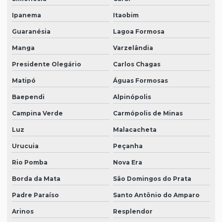
Ipanema
Itaobim
Guaranésia
Lagoa Formosa
Manga
Varzelândia
Presidente Olegário
Carlos Chagas
Matipó
Águas Formosas
Baependi
Alpinópolis
Campina Verde
Carmópolis de Minas
Luz
Malacacheta
Urucuia
Peçanha
Rio Pomba
Nova Era
Borda da Mata
São Domingos do Prata
Padre Paraíso
Santo Antônio do Amparo
Arinos
Resplendor