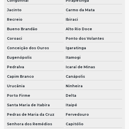
Congonhal
Pirapetinga
Jacinto
Carmo da Mata
Recreio
Ibiraci
Bueno Brandão
Alto Rio Doce
Coroaci
Ponto dos Volantes
Conceição dos Ouros
Igaratinga
Eugenópolis
Itamogi
Pedralva
Icaraí de Minas
Capim Branco
Canápolis
Urucânia
Ninheira
Porto Firme
Delta
Santa Maria de Itabira
Itaipé
Pedras de Maria da Cruz
Fervedouro
Senhora dos Remédios
Capitólio