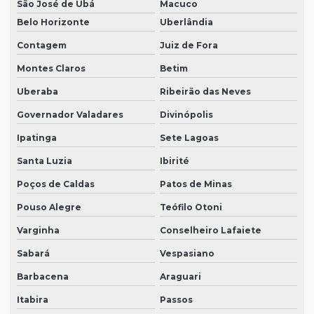
São José de Ubá
Macuco
Belo Horizonte
Uberlândia
Contagem
Juiz de Fora
Montes Claros
Betim
Uberaba
Ribeirão das Neves
Governador Valadares
Divinópolis
Ipatinga
Sete Lagoas
Santa Luzia
Ibirité
Poços de Caldas
Patos de Minas
Pouso Alegre
Teófilo Otoni
Varginha
Conselheiro Lafaiete
Sabará
Vespasiano
Barbacena
Araguari
Itabira
Passos