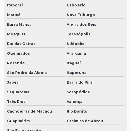
Itaboraí
Cabo Frio
Maricá
Nova Friburgo
Barra Mansa
Angra dos Reis
Mesquita
Teresópolis
Rio das Ostras
Nilópolis
Queimados
Araruama
Resende
Itaguaí
São Pedro da Aldeia
Itaperuna
Japeri
Barra do Piraí
Saquarema
Seropédica
Três Rios
Valença
Cachoeiras de Macacu
Rio Bonito
Guapimirim
Casimiro de Abreu
São Francisco de