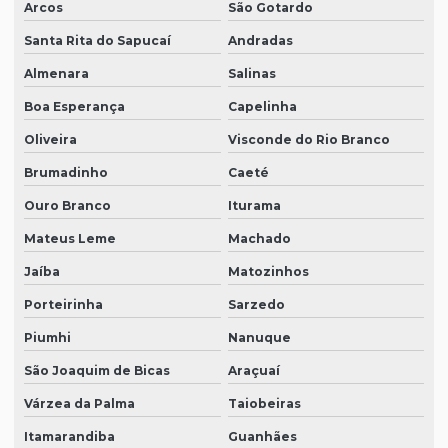
Arcos
São Gotardo
Santa Rita do Sapucaí
Andradas
Almenara
Salinas
Boa Esperança
Capelinha
Oliveira
Visconde do Rio Branco
Brumadinho
Caeté
Ouro Branco
Iturama
Mateus Leme
Machado
Jaíba
Matozinhos
Porteirinha
Sarzedo
Piumhi
Nanuque
São Joaquim de Bicas
Araçuaí
Várzea da Palma
Taiobeiras
Itamarandiba
Guanhães