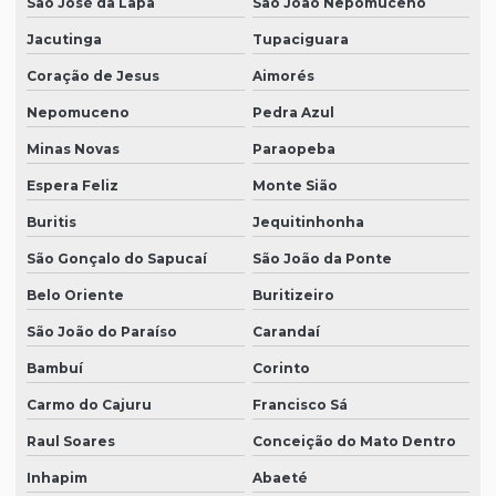
São José da Lapa
São João Nepomuceno
Jacutinga
Tupaciguara
Coração de Jesus
Aimorés
Nepomuceno
Pedra Azul
Minas Novas
Paraopeba
Espera Feliz
Monte Sião
Buritis
Jequitinhonha
São Gonçalo do Sapucaí
São João da Ponte
Belo Oriente
Buritizeiro
São João do Paraíso
Carandaí
Bambuí
Corinto
Carmo do Cajuru
Francisco Sá
Raul Soares
Conceição do Mato Dentro
Inhapim
Abaeté