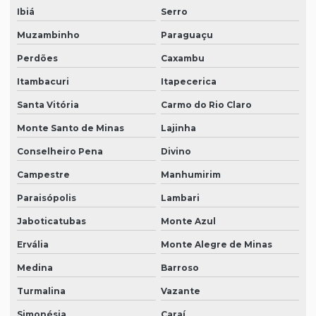
Ibiá
Serro
Muzambinho
Paraguaçu
Perdões
Caxambu
Itambacuri
Itapecerica
Santa Vitória
Carmo do Rio Claro
Monte Santo de Minas
Lajinha
Conselheiro Pena
Divino
Campestre
Manhumirim
Paraisópolis
Lambari
Jaboticatubas
Monte Azul
Ervália
Monte Alegre de Minas
Medina
Barroso
Turmalina
Vazante
Simonésia
Caraí