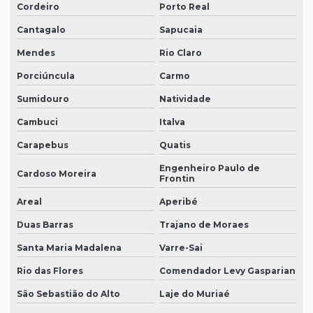
Cordeiro
Porto Real
Cantagalo
Sapucaia
Mendes
Rio Claro
Porciúncula
Carmo
Sumidouro
Natividade
Cambuci
Italva
Carapebus
Quatis
Engenheiro Paulo de
Cardoso Moreira
Frontin
Areal
Aperibé
Duas Barras
Trajano de Moraes
Santa Maria Madalena
Varre-Sai
Rio das Flores
Comendador Levy Gasparian
São Sebastião do Alto
Laje do Muriaé