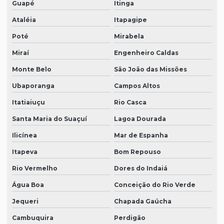
Guapé
Itinga
Ataléia
Itapagipe
Poté
Mirabela
Miraí
Engenheiro Caldas
Monte Belo
São João das Missões
Ubaporanga
Campos Altos
Itatiaiuçu
Rio Casca
Santa Maria do Suaçuí
Lagoa Dourada
Ilicínea
Mar de Espanha
Itapeva
Bom Repouso
Rio Vermelho
Dores do Indaiá
Água Boa
Conceição do Rio Verde
Jequeri
Chapada Gaúcha
Cambuquira
Perdigão