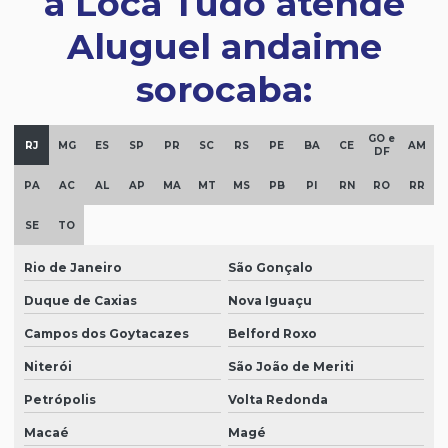
a Loca Tudo atende
Aluguel andaime
sorocaba:
GO e
RJ
MG
ES
SP
PR
SC
RS
PE
BA
CE
AM
DF
PA
AC
AL
AP
MA
MT
MS
PB
PI
RN
RO
RR
SE
TO
Rio de Janeiro
São Gonçalo
Duque de Caxias
Nova Iguaçu
Campos dos Goytacazes
Belford Roxo
Niterói
São João de Meriti
Petrópolis
Volta Redonda
Macaé
Magé