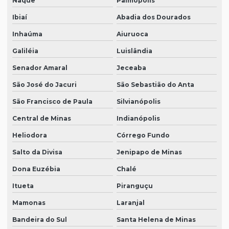
Naque
Palmópolis
Ibiaí
Abadia dos Dourados
Inhaúma
Aiuruoca
Galiléia
Luislândia
Senador Amaral
Jeceaba
São José do Jacuri
São Sebastião do Anta
São Francisco de Paula
Silvianópolis
Central de Minas
Indianópolis
Heliodora
Córrego Fundo
Salto da Divisa
Jenipapo de Minas
Dona Euzébia
Chalé
Itueta
Piranguçu
Mamonas
Laranjal
Bandeira do Sul
Santa Helena de Minas