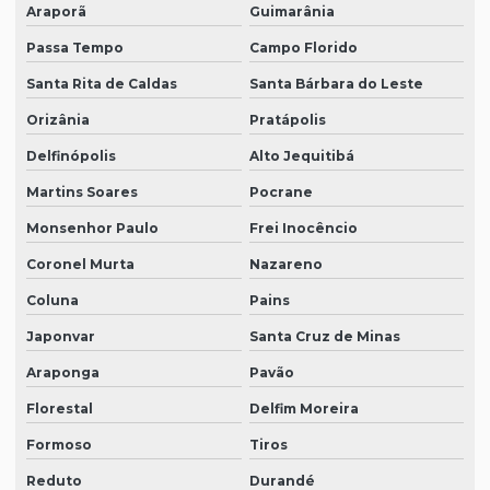
Araporã
Guimarânia
Passa Tempo
Campo Florido
Santa Rita de Caldas
Santa Bárbara do Leste
Orizânia
Pratápolis
Delfinópolis
Alto Jequitibá
Martins Soares
Pocrane
Monsenhor Paulo
Frei Inocêncio
Coronel Murta
Nazareno
Coluna
Pains
Japonvar
Santa Cruz de Minas
Araponga
Pavão
Florestal
Delfim Moreira
Formoso
Tiros
Reduto
Durandé