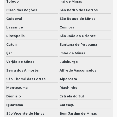
Toledo
Iraí de Minas
Claro dos Poções
São Pedro dos Ferros
Guidoval
São Roque de Minas
Lassance
Coimbra
Pintópolis
São João do Oriente
Catuji
Santana de Pirapama
Ijaci
Imbé de Minas
Varjão de Minas
Luisburgo
Serra dos Aimorés
Alfredo Vasconcelos
São Thomé das Letras
Alpercata
Montezuma
Riachinho
Dionísio
Estrela do Sul
Iguatama
Careaçu
São Vicente de Minas
Bom Jardim de Minas