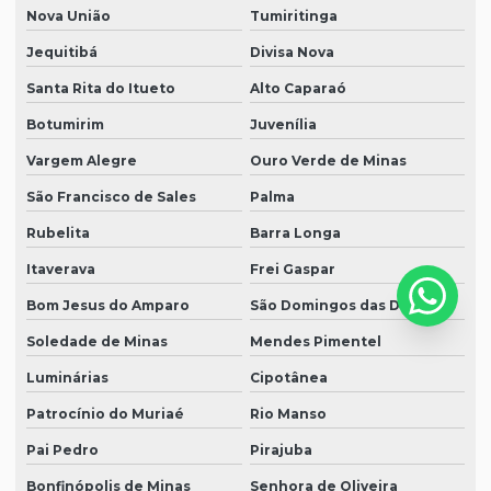
Nova União
Tumiritinga
Jequitibá
Divisa Nova
Santa Rita do Itueto
Alto Caparaó
Botumirim
Juvenília
Vargem Alegre
Ouro Verde de Minas
São Francisco de Sales
Palma
Rubelita
Barra Longa
Itaverava
Frei Gaspar
Bom Jesus do Amparo
São Domingos das Dores
Soledade de Minas
Mendes Pimentel
Luminárias
Cipotânea
Patrocínio do Muriaé
Rio Manso
Pai Pedro
Pirajuba
Bonfinópolis de Minas
Senhora de Oliveira