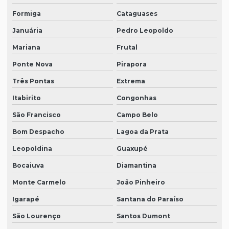
Formiga
Cataguases
Januária
Pedro Leopoldo
Mariana
Frutal
Ponte Nova
Pirapora
Três Pontas
Extrema
Itabirito
Congonhas
São Francisco
Campo Belo
Bom Despacho
Lagoa da Prata
Leopoldina
Guaxupé
Bocaiuva
Diamantina
Monte Carmelo
João Pinheiro
Igarapé
Santana do Paraíso
São Lourenço
Santos Dumont