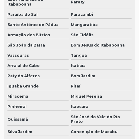
Paraty
Itabapoana
Paraíba do Sul
Paracambi
Santo Antônio de Pádua
Mangaratiba
Armação dos Búzios
São Fidélis
São João da Barra
Bom Jesus do Itabapoana
Vassouras
Tanguá
Arraial do Cabo
Itatiaia
Paty do Alferes
Bom Jardim
Iguaba Grande
Piraí
Miracema
Miguel Pereira
Pinheiral
Itaocara
São José do Vale do Rio
Quissamã
Preto
Silva Jardim
Conceição de Macabu