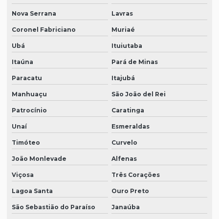
Nova Serrana
Lavras
Coronel Fabriciano
Muriaé
Ubá
Ituiutaba
Itaúna
Pará de Minas
Paracatu
Itajubá
Manhuaçu
São João del Rei
Patrocínio
Caratinga
Unaí
Esmeraldas
Timóteo
Curvelo
João Monlevade
Alfenas
Viçosa
Três Corações
Lagoa Santa
Ouro Preto
São Sebastião do Paraíso
Janaúba