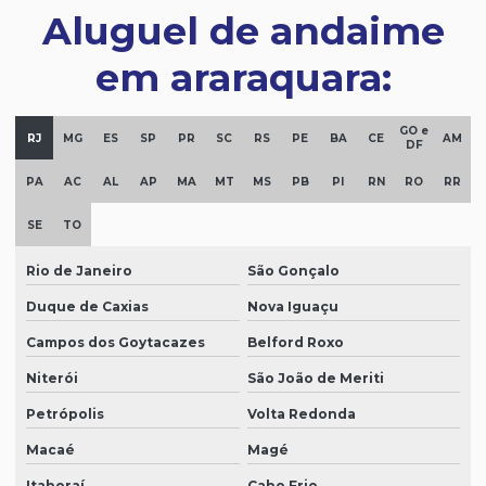
Aluguel de andaime
em araraquara:
GO e
RJ
MG
ES
SP
PR
SC
RS
PE
BA
CE
AM
DF
PA
AC
AL
AP
MA
MT
MS
PB
PI
RN
RO
RR
SE
TO
Rio de Janeiro
São Gonçalo
Duque de Caxias
Nova Iguaçu
Campos dos Goytacazes
Belford Roxo
Niterói
São João de Meriti
Petrópolis
Volta Redonda
Macaé
Magé
Itaboraí
Cabo Frio