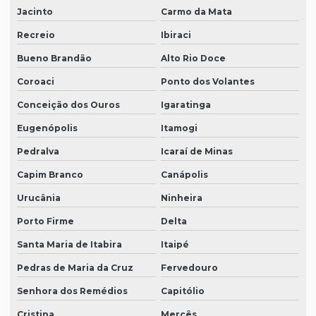
Jacinto
Carmo da Mata
Recreio
Ibiraci
Bueno Brandão
Alto Rio Doce
Coroaci
Ponto dos Volantes
Conceição dos Ouros
Igaratinga
Eugenópolis
Itamogi
Pedralva
Icaraí de Minas
Capim Branco
Canápolis
Urucânia
Ninheira
Porto Firme
Delta
Santa Maria de Itabira
Itaipé
Pedras de Maria da Cruz
Fervedouro
Senhora dos Remédios
Capitólio
Cristina
Mercês