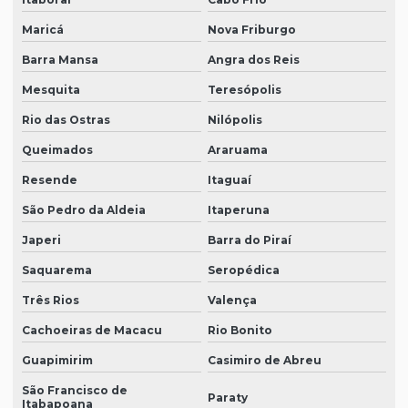
Maricá
Nova Friburgo
Barra Mansa
Angra dos Reis
Mesquita
Teresópolis
Rio das Ostras
Nilópolis
Queimados
Araruama
Resende
Itaguaí
São Pedro da Aldeia
Itaperuna
Japeri
Barra do Piraí
Saquarema
Seropédica
Três Rios
Valença
Cachoeiras de Macacu
Rio Bonito
Guapimirim
Casimiro de Abreu
São Francisco de
Paraty
Itabapoana