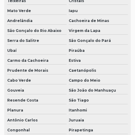
Teixeiras
Cristais
Mato Verde
Iapu
Andrelândia
Cachoeira de Minas
São Gonçalo do Rio Abaixo
Virgem da Lapa
Serra do Salitre
São Gonçalo do Pará
Ubaí
Piraúba
Carmo da Cachoeira
Estiva
Prudente de Morais
Caetanópolis
Cabo Verde
Campo do Meio
Gouveia
São João do Manhuaçu
Resende Costa
São Tiago
Planura
Itanhomi
Antônio Carlos
Juruaia
Congonhal
Pirapetinga