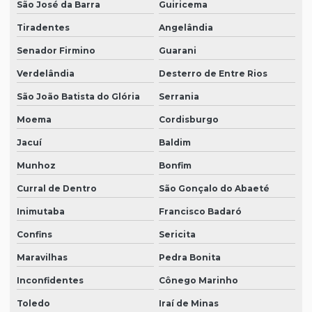
São José da Barra
Guiricema
Tiradentes
Angelândia
Senador Firmino
Guarani
Verdelândia
Desterro de Entre Rios
São João Batista do Glória
Serrania
Moema
Cordisburgo
Jacuí
Baldim
Munhoz
Bonfim
Curral de Dentro
São Gonçalo do Abaeté
Inimutaba
Francisco Badaró
Confins
Sericita
Maravilhas
Pedra Bonita
Inconfidentes
Cônego Marinho
Toledo
Iraí de Minas