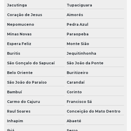
Jacutinga
Tupaciguara
Coração de Jesus
Aimorés
Nepomuceno
Pedra Azul
Minas Novas
Paraopeba
Espera Feliz
Monte Sião
Buritis
Jequitinhonha
São Gonçalo do Sapucaí
São João da Ponte
Belo Oriente
Buritizeiro
São João do Paraíso
Carandaí
Bambuí
Corinto
Carmo do Cajuru
Francisco Sá
Raul Soares
Conceição do Mato Dentro
Inhapim
Abaeté
Ibiá
Serro