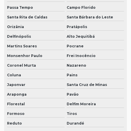
Passa Tempo
Campo Florido
Santa Rita de Caldas
Santa Bárbara do Leste
Orizânia
Pratápolis
Delfinópolis
Alto Jequitibá
Martins Soares
Pocrane
Monsenhor Paulo
Frei Inocêncio
Coronel Murta
Nazareno
Coluna
Pains
Japonvar
Santa Cruz de Minas
Araponga
Pavão
Florestal
Delfim Moreira
Formoso
Tiros
Reduto
Durandé