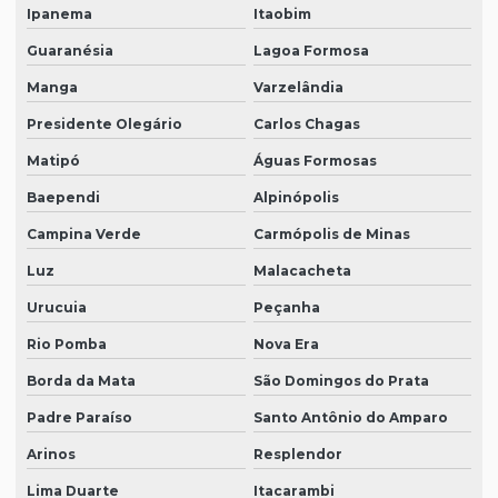
Ipanema
Itaobim
Guaranésia
Lagoa Formosa
Manga
Varzelândia
Presidente Olegário
Carlos Chagas
Matipó
Águas Formosas
Baependi
Alpinópolis
Campina Verde
Carmópolis de Minas
Luz
Malacacheta
Urucuia
Peçanha
Rio Pomba
Nova Era
Borda da Mata
São Domingos do Prata
Padre Paraíso
Santo Antônio do Amparo
Arinos
Resplendor
Lima Duarte
Itacarambi