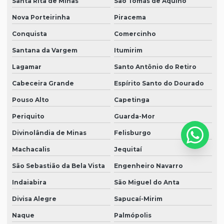
Santa Rita de Minas
São Tomás de Aquino
Nova Porteirinha
Piracema
Conquista
Comercinho
Santana da Vargem
Itumirim
Lagamar
Santo Antônio do Retiro
Cabeceira Grande
Espírito Santo do Dourado
Pouso Alto
Capetinga
Periquito
Guarda-Mor
Divinolândia de Minas
Felisburgo
Machacalis
Jequitaí
São Sebastião da Bela Vista
Engenheiro Navarro
Indaiabira
São Miguel do Anta
Divisa Alegre
Sapucaí-Mirim
Naque
Palmópolis