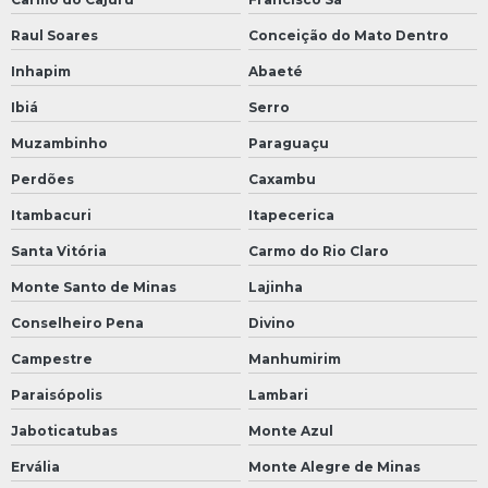
Raul Soares
Conceição do Mato Dentro
Inhapim
Abaeté
Ibiá
Serro
Muzambinho
Paraguaçu
Perdões
Caxambu
Itambacuri
Itapecerica
Santa Vitória
Carmo do Rio Claro
Monte Santo de Minas
Lajinha
Conselheiro Pena
Divino
Campestre
Manhumirim
Paraisópolis
Lambari
Jaboticatubas
Monte Azul
Ervália
Monte Alegre de Minas