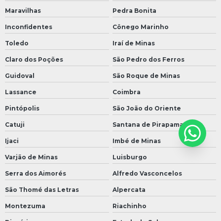
Maravilhas
Pedra Bonita
Inconfidentes
Cônego Marinho
Toledo
Iraí de Minas
Claro dos Poções
São Pedro dos Ferros
Guidoval
São Roque de Minas
Lassance
Coimbra
Pintópolis
São João do Oriente
Catuji
Santana de Pirapama
Ijaci
Imbé de Minas
Varjão de Minas
Luisburgo
Serra dos Aimorés
Alfredo Vasconcelos
São Thomé das Letras
Alpercata
Montezuma
Riachinho