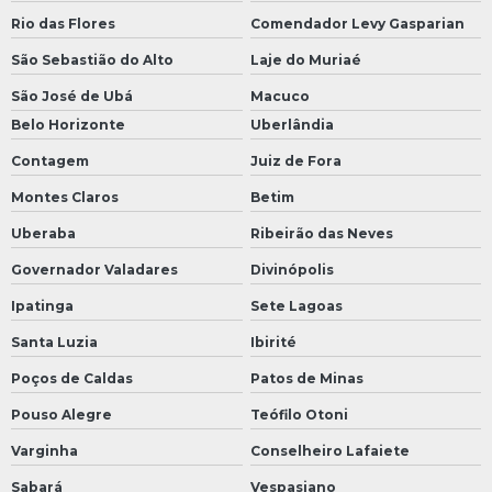
Rio das Flores
Comendador Levy Gasparian
São Sebastião do Alto
Laje do Muriaé
São José de Ubá
Macuco
Belo Horizonte
Uberlândia
Contagem
Juiz de Fora
Montes Claros
Betim
Uberaba
Ribeirão das Neves
Governador Valadares
Divinópolis
Ipatinga
Sete Lagoas
Santa Luzia
Ibirité
Poços de Caldas
Patos de Minas
Pouso Alegre
Teófilo Otoni
Varginha
Conselheiro Lafaiete
Sabará
Vespasiano