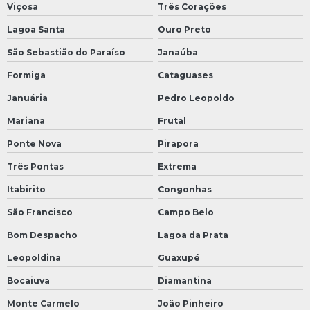
Viçosa
Três Corações
Lagoa Santa
Ouro Preto
São Sebastião do Paraíso
Janaúba
Formiga
Cataguases
Januária
Pedro Leopoldo
Mariana
Frutal
Ponte Nova
Pirapora
Três Pontas
Extrema
Itabirito
Congonhas
São Francisco
Campo Belo
Bom Despacho
Lagoa da Prata
Leopoldina
Guaxupé
Bocaiuva
Diamantina
Monte Carmelo
João Pinheiro