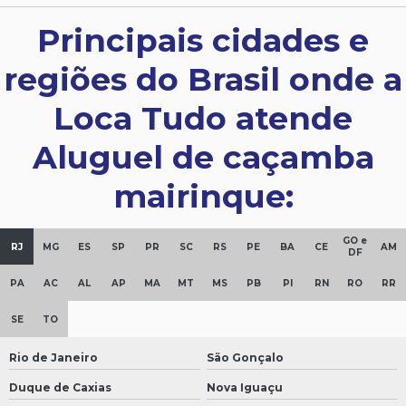
Principais cidades e
regiões do Brasil onde a
Loca Tudo atende
Aluguel de caçamba
mairinque:
GO e
RJ
MG
ES
SP
PR
SC
RS
PE
BA
CE
AM
DF
PA
AC
AL
AP
MA
MT
MS
PB
PI
RN
RO
RR
SE
TO
Rio de Janeiro
São Gonçalo
Duque de Caxias
Nova Iguaçu