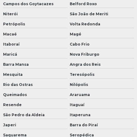
Campos dos Goytacazes
Belford Roxo
Niterói
São João de Meriti
Petrópolis
Volta Redonda
Macaé
Magé
Itaboraí
Cabo Frio
Maricá
Nova Friburgo
Barra Mansa
Angra dos Reis
Mesquita
Teresópolis
Rio das Ostras
Nilópolis
Queimados
Araruama
Resende
Itaguaí
São Pedro da Aldeia
Itaperuna
Japeri
Barra do Piraí
Saquarema
Seropédica