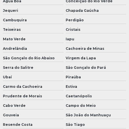
Água Boa
Conceição do Rio Verde
Jequeri
Chapada Gaúcha
Cambuquira
Perdigão
Teixeiras
Cristais
Mato Verde
Iapu
Andrelândia
Cachoeira de Minas
São Gonçalo do Rio Abaixo
Virgem da Lapa
Serra do Salitre
São Gonçalo do Pará
Ubaí
Piraúba
Carmo da Cachoeira
Estiva
Prudente de Morais
Caetanópolis
Cabo Verde
Campo do Meio
Gouveia
São João do Manhuaçu
Resende Costa
São Tiago