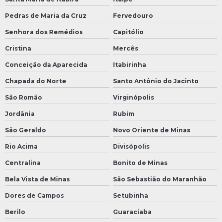
Pedras de Maria da Cruz
Fervedouro
Senhora dos Remédios
Capitólio
Cristina
Mercês
Conceição da Aparecida
Itabirinha
Chapada do Norte
Santo Antônio do Jacinto
São Romão
Virginópolis
Jordânia
Rubim
São Geraldo
Novo Oriente de Minas
Rio Acima
Divisópolis
Centralina
Bonito de Minas
Bela Vista de Minas
São Sebastião do Maranhão
Dores de Campos
Setubinha
Berilo
Guaraciaba