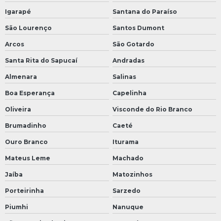
Igarapé
Santana do Paraíso
São Lourenço
Santos Dumont
Arcos
São Gotardo
Santa Rita do Sapucaí
Andradas
Almenara
Salinas
Boa Esperança
Capelinha
Oliveira
Visconde do Rio Branco
Brumadinho
Caeté
Ouro Branco
Iturama
Mateus Leme
Machado
Jaíba
Matozinhos
Porteirinha
Sarzedo
Piumhi
Nanuque