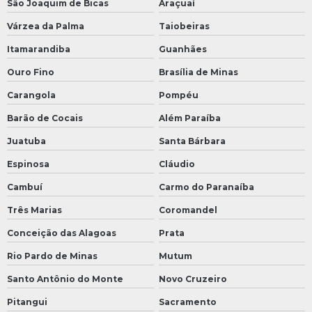
São Joaquim de Bicas
Araçuaí
Várzea da Palma
Taiobeiras
Itamarandiba
Guanhães
Ouro Fino
Brasília de Minas
Carangola
Pompéu
Barão de Cocais
Além Paraíba
Juatuba
Santa Bárbara
Espinosa
Cláudio
Cambuí
Carmo do Paranaíba
Três Marias
Coromandel
Conceição das Alagoas
Prata
Rio Pardo de Minas
Mutum
Santo Antônio do Monte
Novo Cruzeiro
Pitangui
Sacramento