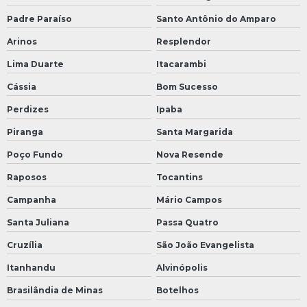
Padre Paraíso
Santo Antônio do Amparo
Arinos
Resplendor
Lima Duarte
Itacarambi
Cássia
Bom Sucesso
Perdizes
Ipaba
Piranga
Santa Margarida
Poço Fundo
Nova Resende
Raposos
Tocantins
Campanha
Mário Campos
Santa Juliana
Passa Quatro
Cruzília
São João Evangelista
Itanhandu
Alvinópolis
Brasilândia de Minas
Botelhos