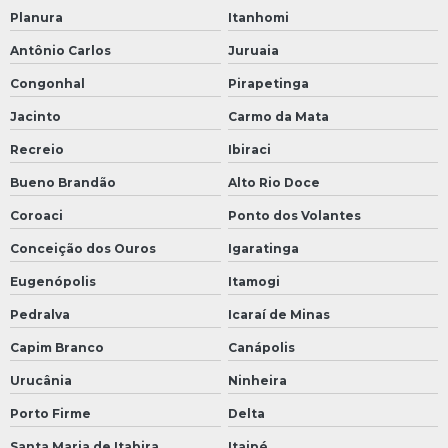
Planura
Itanhomi
Antônio Carlos
Juruaia
Congonhal
Pirapetinga
Jacinto
Carmo da Mata
Recreio
Ibiraci
Bueno Brandão
Alto Rio Doce
Coroaci
Ponto dos Volantes
Conceição dos Ouros
Igaratinga
Eugenópolis
Itamogi
Pedralva
Icaraí de Minas
Capim Branco
Canápolis
Urucânia
Ninheira
Porto Firme
Delta
Santa Maria de Itabira
Itaipé