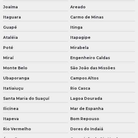
Joaíma
Areado
Itaguara
Carmo de Minas
Guapé
Itinga
Ataléia
Itapagipe
Poté
Mirabela
Miraí
Engenheiro Caldas
Monte Belo
São João das Missões
Ubaporanga
Campos Altos
Itatiaiuçu
Rio Casca
Santa Maria do Suaçuí
Lagoa Dourada
Ilicínea
Mar de Espanha
Itapeva
Bom Repouso
Rio Vermelho
Dores do Indaiá