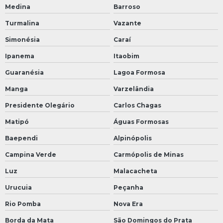
Medina
Barroso
Turmalina
Vazante
Simonésia
Caraí
Ipanema
Itaobim
Guaranésia
Lagoa Formosa
Manga
Varzelândia
Presidente Olegário
Carlos Chagas
Matipó
Águas Formosas
Baependi
Alpinópolis
Campina Verde
Carmópolis de Minas
Luz
Malacacheta
Urucuia
Peçanha
Rio Pomba
Nova Era
Borda da Mata
São Domingos do Prata