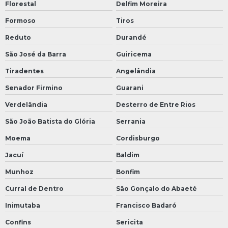
Florestal
Delfim Moreira
Formoso
Tiros
Reduto
Durandé
São José da Barra
Guiricema
Tiradentes
Angelândia
Senador Firmino
Guarani
Verdelândia
Desterro de Entre Rios
São João Batista do Glória
Serrania
Moema
Cordisburgo
Jacuí
Baldim
Munhoz
Bonfim
Curral de Dentro
São Gonçalo do Abaeté
Inimutaba
Francisco Badaró
Confins
Sericita