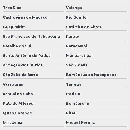
Três Rios
Valença
Cachoeiras de Macacu
Rio Bonito
Guapimirim
Casimiro de Abreu
São Francisco de Itabapoana
Paraty
Paraíba do Sul
Paracambi
Santo Antônio de Pádua
Mangaratiba
Armação dos Búzios
São Fidélis
São João da Barra
Bom Jesus do Itabapoana
Vassouras
Tanguá
Arraial do Cabo
Itatiaia
Paty do Alferes
Bom Jardim
Iguaba Grande
Piraí
Miracema
Miguel Pereira