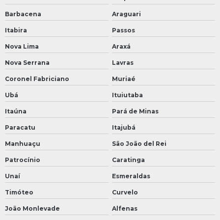
Barbacena
Araguari
Itabira
Passos
Nova Lima
Araxá
Nova Serrana
Lavras
Coronel Fabriciano
Muriaé
Ubá
Ituiutaba
Itaúna
Pará de Minas
Paracatu
Itajubá
Manhuaçu
São João del Rei
Patrocínio
Caratinga
Unaí
Esmeraldas
Timóteo
Curvelo
João Monlevade
Alfenas