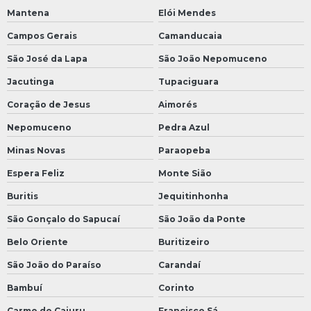
Mantena
Elói Mendes
Campos Gerais
Camanducaia
São José da Lapa
São João Nepomuceno
Jacutinga
Tupaciguara
Coração de Jesus
Aimorés
Nepomuceno
Pedra Azul
Minas Novas
Paraopeba
Espera Feliz
Monte Sião
Buritis
Jequitinhonha
São Gonçalo do Sapucaí
São João da Ponte
Belo Oriente
Buritizeiro
São João do Paraíso
Carandaí
Bambuí
Corinto
Carmo do Cajuru
Francisco Sá