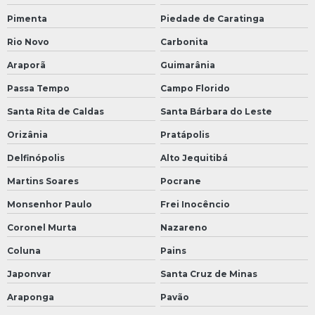
Pimenta
Piedade de Caratinga
Rio Novo
Carbonita
Araporã
Guimarânia
Passa Tempo
Campo Florido
Santa Rita de Caldas
Santa Bárbara do Leste
Orizânia
Pratápolis
Delfinópolis
Alto Jequitibá
Martins Soares
Pocrane
Monsenhor Paulo
Frei Inocêncio
Coronel Murta
Nazareno
Coluna
Pains
Japonvar
Santa Cruz de Minas
Araponga
Pavão