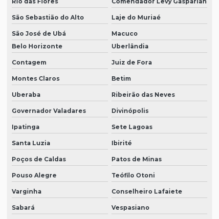
Rio das Flores
Comendador Levy Gasparian
São Sebastião do Alto
Laje do Muriaé
São José de Ubá
Macuco
Belo Horizonte
Uberlândia
Contagem
Juiz de Fora
Montes Claros
Betim
Uberaba
Ribeirão das Neves
Governador Valadares
Divinópolis
Ipatinga
Sete Lagoas
Santa Luzia
Ibirité
Poços de Caldas
Patos de Minas
Pouso Alegre
Teófilo Otoni
Varginha
Conselheiro Lafaiete
Sabará
Vespasiano