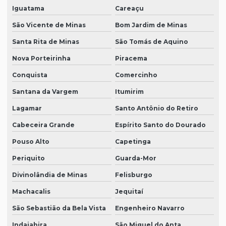
Iguatama
Careaçu
São Vicente de Minas
Bom Jardim de Minas
Santa Rita de Minas
São Tomás de Aquino
Nova Porteirinha
Piracema
Conquista
Comercinho
Santana da Vargem
Itumirim
Lagamar
Santo Antônio do Retiro
Cabeceira Grande
Espírito Santo do Dourado
Pouso Alto
Capetinga
Periquito
Guarda-Mor
Divinolândia de Minas
Felisburgo
Machacalis
Jequitaí
São Sebastião da Bela Vista
Engenheiro Navarro
Indaiabira
São Miguel do Anta