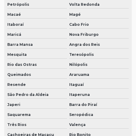
Petrópolis
Volta Redonda
Macaé
Magé
Itaboraí
Cabo Frio
Maricá
Nova Friburgo
Barra Mansa
Angra dos Reis
Mesquita
Teresópolis
Rio das Ostras
Nilópolis
Queimados
Araruama
Resende
Itaguaí
São Pedro da Aldeia
Itaperuna
Japeri
Barra do Piraí
Saquarema
Seropédica
Três Rios
Valença
Cachoeiras de Macacu
Rio Bonito