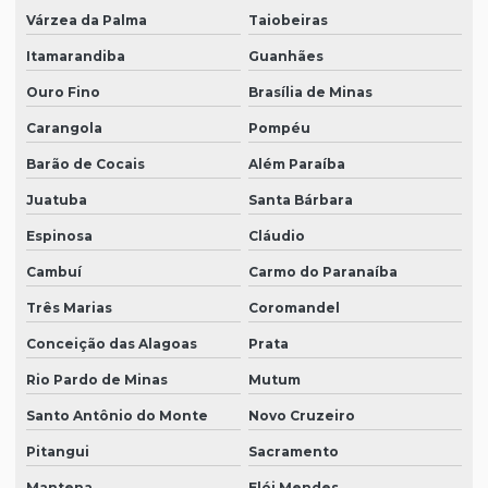
Várzea da Palma
Taiobeiras
Itamarandiba
Guanhães
Ouro Fino
Brasília de Minas
Carangola
Pompéu
Barão de Cocais
Além Paraíba
Juatuba
Santa Bárbara
Espinosa
Cláudio
Cambuí
Carmo do Paranaíba
Três Marias
Coromandel
Conceição das Alagoas
Prata
Rio Pardo de Minas
Mutum
Santo Antônio do Monte
Novo Cruzeiro
Pitangui
Sacramento
Mantena
Elói Mendes