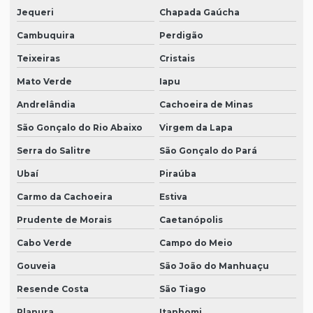
Jequeri
Chapada Gaúcha
Cambuquira
Perdigão
Teixeiras
Cristais
Mato Verde
Iapu
Andrelândia
Cachoeira de Minas
São Gonçalo do Rio Abaixo
Virgem da Lapa
Serra do Salitre
São Gonçalo do Pará
Ubaí
Piraúba
Carmo da Cachoeira
Estiva
Prudente de Morais
Caetanópolis
Cabo Verde
Campo do Meio
Gouveia
São João do Manhuaçu
Resende Costa
São Tiago
Planura
Itanhomi