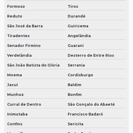
Formoso
Tiros
Reduto
Durandé
São José da Barra
Guiricema
Tiradentes
Angelândia
Senador Firmino
Guarani
Verdelândia
Desterro de Entre Rios
São João Batista do Glória
Serrania
Moema
Cordisburgo
Jacuí
Baldim
Munhoz
Bonfim
Curral de Dentro
São Gonçalo do Abaeté
Inimutaba
Francisco Badaró
Confins
Sericita