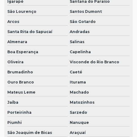
Igarapé
Santana do Paraíso
São Lourenço
Santos Dumont
Arcos
São Gotardo
Santa Rita do Sapucaí
Andradas
Almenara
Salinas
Boa Esperança
Capelinha
Oliveira
Visconde do Rio Branco
Brumadinho
Caeté
Ouro Branco
Iturama
Mateus Leme
Machado
Jaíba
Matozinhos
Porteirinha
Sarzedo
Piumhi
Nanuque
São Joaquim de Bicas
Araçuaí