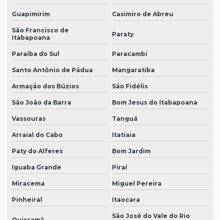
Guapimirim
Casimiro de Abreu
São Francisco de
Paraty
Itabapoana
Paraíba do Sul
Paracambi
Santo Antônio de Pádua
Mangaratiba
Armação dos Búzios
São Fidélis
São João da Barra
Bom Jesus do Itabapoana
Vassouras
Tanguá
Arraial do Cabo
Itatiaia
Paty do Alferes
Bom Jardim
Iguaba Grande
Piraí
Miracema
Miguel Pereira
Pinheiral
Itaocara
São José do Vale do Rio
Quissamã