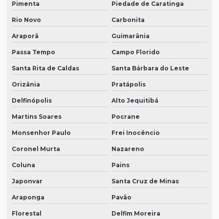
Pimenta
Piedade de Caratinga
Rio Novo
Carbonita
Araporã
Guimarânia
Passa Tempo
Campo Florido
Santa Rita de Caldas
Santa Bárbara do Leste
Orizânia
Pratápolis
Delfinópolis
Alto Jequitibá
Martins Soares
Pocrane
Monsenhor Paulo
Frei Inocêncio
Coronel Murta
Nazareno
Coluna
Pains
Japonvar
Santa Cruz de Minas
Araponga
Pavão
Florestal
Delfim Moreira