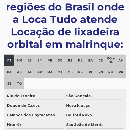
regiões do Brasil onde
a Loca Tudo atende
Locação de lixadeira
orbital em mairinque:
GO e
RJ
MG
ES
SP
PR
SC
RS
PE
BA
CE
AM
DF
PA
AC
AL
AP
MA
MT
MS
PB
PI
RN
RO
RR
SE
TO
Rio de Janeiro
São Gonçalo
Duque de Caxias
Nova Iguaçu
Campos dos Goytacazes
Belford Roxo
Niterói
São João de Meriti