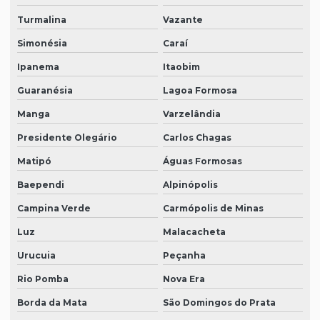
Turmalina
Vazante
Simonésia
Caraí
Ipanema
Itaobim
Guaranésia
Lagoa Formosa
Manga
Varzelândia
Presidente Olegário
Carlos Chagas
Matipó
Águas Formosas
Baependi
Alpinópolis
Campina Verde
Carmópolis de Minas
Luz
Malacacheta
Urucuia
Peçanha
Rio Pomba
Nova Era
Borda da Mata
São Domingos do Prata