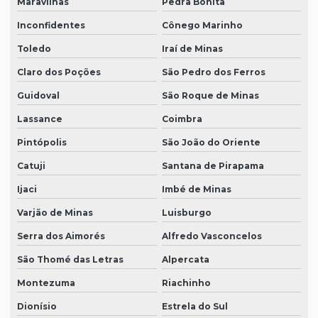
Maravilhas
Pedra Bonita
Inconfidentes
Cônego Marinho
Toledo
Iraí de Minas
Claro dos Poções
São Pedro dos Ferros
Guidoval
São Roque de Minas
Lassance
Coimbra
Pintópolis
São João do Oriente
Catuji
Santana de Pirapama
Ijaci
Imbé de Minas
Varjão de Minas
Luisburgo
Serra dos Aimorés
Alfredo Vasconcelos
São Thomé das Letras
Alpercata
Montezuma
Riachinho
Dionísio
Estrela do Sul