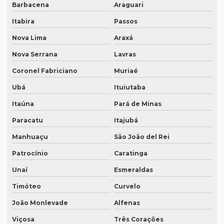
Barbacena
Araguari
Itabira
Passos
Nova Lima
Araxá
Nova Serrana
Lavras
Coronel Fabriciano
Muriaé
Ubá
Ituiutaba
Itaúna
Pará de Minas
Paracatu
Itajubá
Manhuaçu
São João del Rei
Patrocínio
Caratinga
Unaí
Esmeraldas
Timóteo
Curvelo
João Monlevade
Alfenas
Viçosa
Três Corações