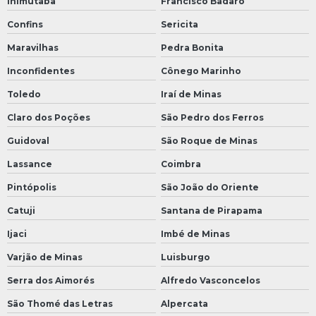
Inimutaba
Francisco Badaró
Confins
Sericita
Maravilhas
Pedra Bonita
Inconfidentes
Cônego Marinho
Toledo
Iraí de Minas
Claro dos Poções
São Pedro dos Ferros
Guidoval
São Roque de Minas
Lassance
Coimbra
Pintópolis
São João do Oriente
Catuji
Santana de Pirapama
Ijaci
Imbé de Minas
Varjão de Minas
Luisburgo
Serra dos Aimorés
Alfredo Vasconcelos
São Thomé das Letras
Alpercata