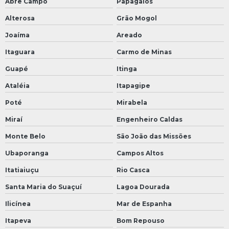
Abre Campo
Papagaios
Alterosa
Grão Mogol
Joaíma
Areado
Itaguara
Carmo de Minas
Guapé
Itinga
Ataléia
Itapagipe
Poté
Mirabela
Miraí
Engenheiro Caldas
Monte Belo
São João das Missões
Ubaporanga
Campos Altos
Itatiaiuçu
Rio Casca
Santa Maria do Suaçuí
Lagoa Dourada
Ilicínea
Mar de Espanha
Itapeva
Bom Repouso