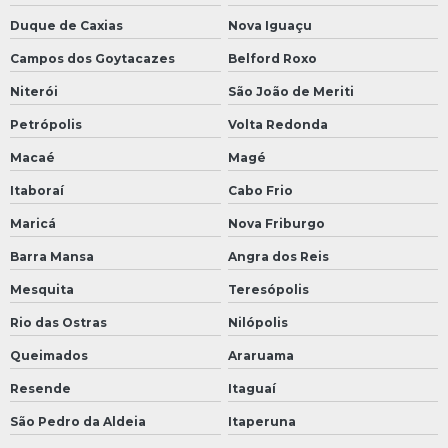
Duque de Caxias
Nova Iguaçu
Campos dos Goytacazes
Belford Roxo
Niterói
São João de Meriti
Petrópolis
Volta Redonda
Macaé
Magé
Itaboraí
Cabo Frio
Maricá
Nova Friburgo
Barra Mansa
Angra dos Reis
Mesquita
Teresópolis
Rio das Ostras
Nilópolis
Queimados
Araruama
Resende
Itaguaí
São Pedro da Aldeia
Itaperuna