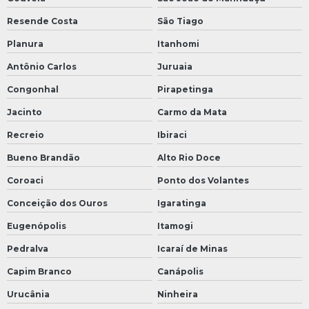
Resende Costa
São Tiago
Planura
Itanhomi
Antônio Carlos
Juruaia
Congonhal
Pirapetinga
Jacinto
Carmo da Mata
Recreio
Ibiraci
Bueno Brandão
Alto Rio Doce
Coroaci
Ponto dos Volantes
Conceição dos Ouros
Igaratinga
Eugenópolis
Itamogi
Pedralva
Icaraí de Minas
Capim Branco
Canápolis
Urucânia
Ninheira