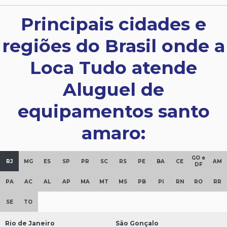
Principais cidades e
regiões do Brasil onde a
Loca Tudo atende
Aluguel de
equipamentos santo
amaro:
GO e
RJ
MG
ES
SP
PR
SC
RS
PE
BA
CE
AM
DF
PA
AC
AL
AP
MA
MT
MS
PB
PI
RN
RO
RR
SE
TO
Rio de Janeiro
São Gonçalo