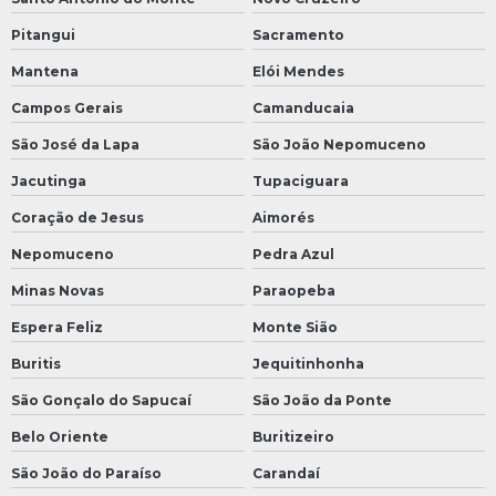
Pitangui
Sacramento
Mantena
Elói Mendes
Campos Gerais
Camanducaia
São José da Lapa
São João Nepomuceno
Jacutinga
Tupaciguara
Coração de Jesus
Aimorés
Nepomuceno
Pedra Azul
Minas Novas
Paraopeba
Espera Feliz
Monte Sião
Buritis
Jequitinhonha
São Gonçalo do Sapucaí
São João da Ponte
Belo Oriente
Buritizeiro
São João do Paraíso
Carandaí