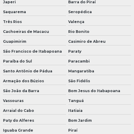
Japeri
Barra do Piraí
Saquarema
Seropédica
Três Rios
Valença
Cachoeiras de Macacu
Rio Bonito
Guapimirim
Casimiro de Abreu
São Francisco de Itabapoana
Paraty
Paraíba do Sul
Paracambi
Santo Antônio de Pádua
Mangaratiba
Armação dos Búzios
São Fidélis
São João da Barra
Bom Jesus do Itabapoana
Vassouras
Tanguá
Arraial do Cabo
Itatiaia
Paty do Alferes
Bom Jardim
Iguaba Grande
Piraí