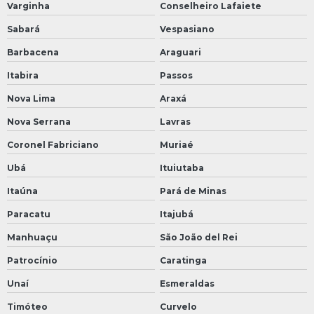
Varginha
Conselheiro Lafaiete
Sabará
Vespasiano
Barbacena
Araguari
Itabira
Passos
Nova Lima
Araxá
Nova Serrana
Lavras
Coronel Fabriciano
Muriaé
Ubá
Ituiutaba
Itaúna
Pará de Minas
Paracatu
Itajubá
Manhuaçu
São João del Rei
Patrocínio
Caratinga
Unaí
Esmeraldas
Timóteo
Curvelo