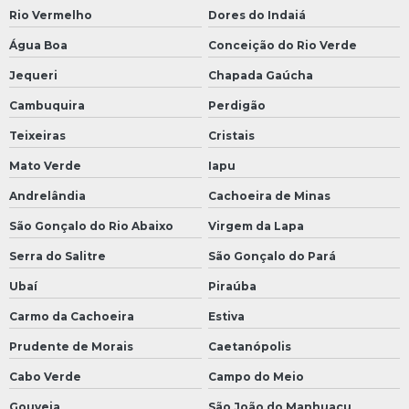
Rio Vermelho
Dores do Indaiá
Água Boa
Conceição do Rio Verde
Jequeri
Chapada Gaúcha
Cambuquira
Perdigão
Teixeiras
Cristais
Mato Verde
Iapu
Andrelândia
Cachoeira de Minas
São Gonçalo do Rio Abaixo
Virgem da Lapa
Serra do Salitre
São Gonçalo do Pará
Ubaí
Piraúba
Carmo da Cachoeira
Estiva
Prudente de Morais
Caetanópolis
Cabo Verde
Campo do Meio
Gouveia
São João do Manhuaçu