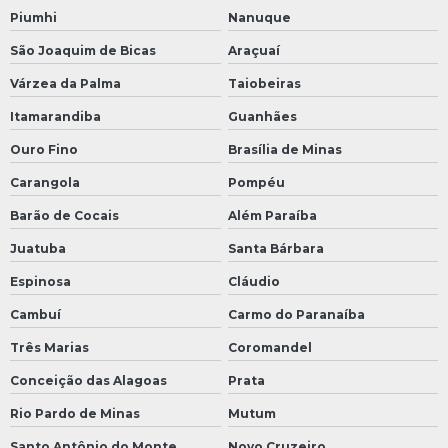
Piumhi
Nanuque
São Joaquim de Bicas
Araçuaí
Várzea da Palma
Taiobeiras
Itamarandiba
Guanhães
Ouro Fino
Brasília de Minas
Carangola
Pompéu
Barão de Cocais
Além Paraíba
Juatuba
Santa Bárbara
Espinosa
Cláudio
Cambuí
Carmo do Paranaíba
Três Marias
Coromandel
Conceição das Alagoas
Prata
Rio Pardo de Minas
Mutum
Santo Antônio do Monte
Novo Cruzeiro