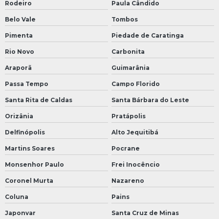
Rodeiro
Paula Cândido
Belo Vale
Tombos
Pimenta
Piedade de Caratinga
Rio Novo
Carbonita
Araporã
Guimarânia
Passa Tempo
Campo Florido
Santa Rita de Caldas
Santa Bárbara do Leste
Orizânia
Pratápolis
Delfinópolis
Alto Jequitibá
Martins Soares
Pocrane
Monsenhor Paulo
Frei Inocêncio
Coronel Murta
Nazareno
Coluna
Pains
Japonvar
Santa Cruz de Minas