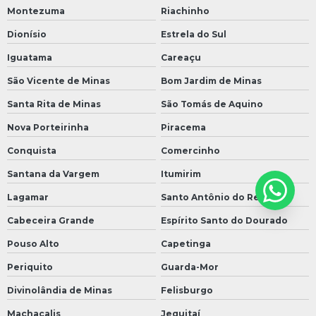
Montezuma
Riachinho
Dionísio
Estrela do Sul
Iguatama
Careaçu
São Vicente de Minas
Bom Jardim de Minas
Santa Rita de Minas
São Tomás de Aquino
Nova Porteirinha
Piracema
Conquista
Comercinho
Santana da Vargem
Itumirim
Lagamar
Santo Antônio do Retiro
Cabeceira Grande
Espírito Santo do Dourado
Pouso Alto
Capetinga
Periquito
Guarda-Mor
Divinolândia de Minas
Felisburgo
Machacalis
Jequitaí