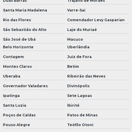
Duas Barras
Trajano de Moraes
Santa Maria Madalena
Varre-Sai
Rio das Flores
Comendador Levy Gasparian
São Sebastião do Alto
Laje do Muriaé
São José de Ubá
Macuco
Belo Horizonte
Uberlândia
Contagem
Juiz de Fora
Montes Claros
Betim
Uberaba
Ribeirão das Neves
Governador Valadares
Divinópolis
Ipatinga
Sete Lagoas
Santa Luzia
Ibirité
Poços de Caldas
Patos de Minas
Pouso Alegre
Teófilo Otoni