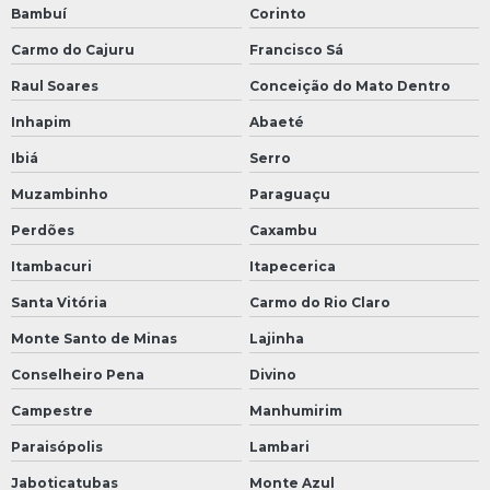
Bambuí
Corinto
Carmo do Cajuru
Francisco Sá
Raul Soares
Conceição do Mato Dentro
Inhapim
Abaeté
Ibiá
Serro
Muzambinho
Paraguaçu
Perdões
Caxambu
Itambacuri
Itapecerica
Santa Vitória
Carmo do Rio Claro
Monte Santo de Minas
Lajinha
Conselheiro Pena
Divino
Campestre
Manhumirim
Paraisópolis
Lambari
Jaboticatubas
Monte Azul