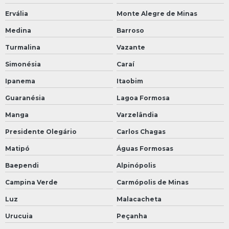
Ervália
Monte Alegre de Minas
Medina
Barroso
Turmalina
Vazante
Simonésia
Caraí
Ipanema
Itaobim
Guaranésia
Lagoa Formosa
Manga
Varzelândia
Presidente Olegário
Carlos Chagas
Matipó
Águas Formosas
Baependi
Alpinópolis
Campina Verde
Carmópolis de Minas
Luz
Malacacheta
Urucuia
Peçanha