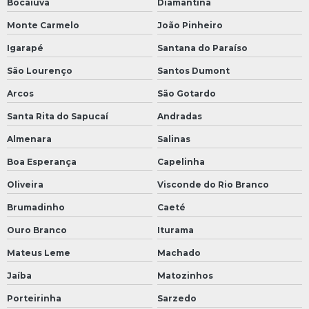
Bocaiuva
Diamantina
Monte Carmelo
João Pinheiro
Igarapé
Santana do Paraíso
São Lourenço
Santos Dumont
Arcos
São Gotardo
Santa Rita do Sapucaí
Andradas
Almenara
Salinas
Boa Esperança
Capelinha
Oliveira
Visconde do Rio Branco
Brumadinho
Caeté
Ouro Branco
Iturama
Mateus Leme
Machado
Jaíba
Matozinhos
Porteirinha
Sarzedo