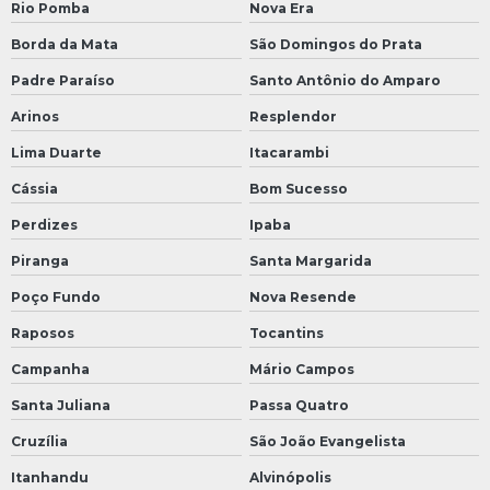
Rio Pomba
Nova Era
Borda da Mata
São Domingos do Prata
Padre Paraíso
Santo Antônio do Amparo
Arinos
Resplendor
Lima Duarte
Itacarambi
Cássia
Bom Sucesso
Perdizes
Ipaba
Piranga
Santa Margarida
Poço Fundo
Nova Resende
Raposos
Tocantins
Campanha
Mário Campos
Santa Juliana
Passa Quatro
Cruzília
São João Evangelista
Itanhandu
Alvinópolis