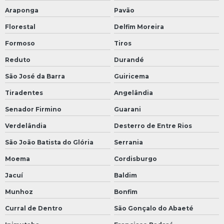
Araponga
Pavão
Florestal
Delfim Moreira
Formoso
Tiros
Reduto
Durandé
São José da Barra
Guiricema
Tiradentes
Angelândia
Senador Firmino
Guarani
Verdelândia
Desterro de Entre Rios
São João Batista do Glória
Serrania
Moema
Cordisburgo
Jacuí
Baldim
Munhoz
Bonfim
Curral de Dentro
São Gonçalo do Abaeté