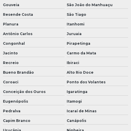
Gouveia
São João do Manhuaçu
Resende Costa
São Tiago
Planura
Itanhomi
Antônio Carlos
Juruaia
Congonhal
Pirapetinga
Jacinto
Carmo da Mata
Recreio
Ibiraci
Bueno Brandão
Alto Rio Doce
Coroaci
Ponto dos Volantes
Conceição dos Ouros
Igaratinga
Eugenópolis
Itamogi
Pedralva
Icaraí de Minas
Capim Branco
Canápolis
Urucânia
Ninheira