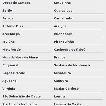
Dores de Campos
Setubinha
Berilo
Guaraciaba
Ferros
Carneirinho
Antônio Dias
Araújos
Arceburgo
Buenópolis
Ipuiúna
Piranguinho
Mata Verde
Cachoeira de Pajeú
Morada Nova de Minas
Prados
Coqueiral
Santana do Manhuaçu
Lagoa Grande
Miradouro
Açucena
Caputira
Virgínia
Matias Cardoso
São Sebastião do Oeste
Lontra
Riacho dos Machados
Limeira do Oeste