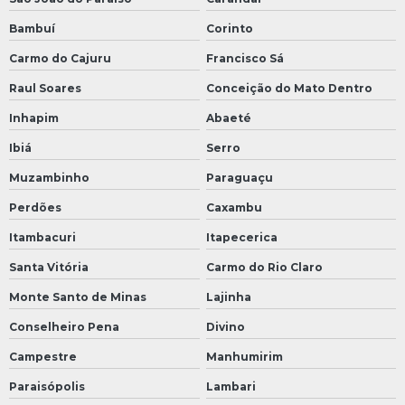
Bambuí
Corinto
Carmo do Cajuru
Francisco Sá
Raul Soares
Conceição do Mato Dentro
Inhapim
Abaeté
Ibiá
Serro
Muzambinho
Paraguaçu
Perdões
Caxambu
Itambacuri
Itapecerica
Santa Vitória
Carmo do Rio Claro
Monte Santo de Minas
Lajinha
Conselheiro Pena
Divino
Campestre
Manhumirim
Paraisópolis
Lambari