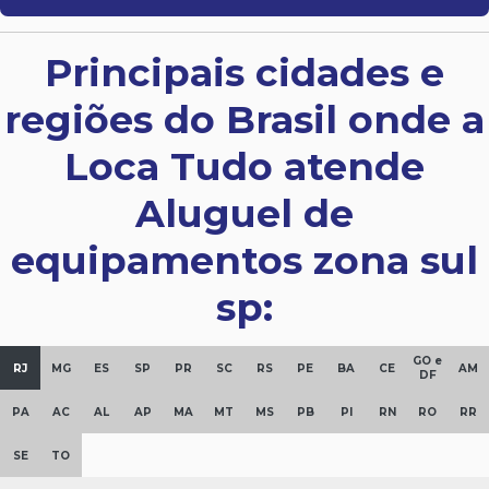
Principais cidades e
regiões do Brasil onde a
Loca Tudo atende
Aluguel de
equipamentos zona sul
sp:
GO e
RJ
MG
ES
SP
PR
SC
RS
PE
BA
CE
AM
DF
PA
AC
AL
AP
MA
MT
MS
PB
PI
RN
RO
RR
SE
TO