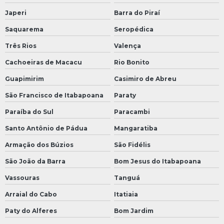
Japeri
Barra do Piraí
Saquarema
Seropédica
Três Rios
Valença
Cachoeiras de Macacu
Rio Bonito
Guapimirim
Casimiro de Abreu
São Francisco de Itabapoana
Paraty
Paraíba do Sul
Paracambi
Santo Antônio de Pádua
Mangaratiba
Armação dos Búzios
São Fidélis
São João da Barra
Bom Jesus do Itabapoana
Vassouras
Tanguá
Arraial do Cabo
Itatiaia
Paty do Alferes
Bom Jardim