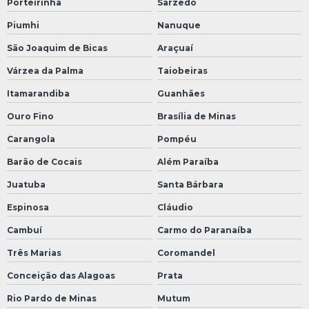
Porteirinha
Sarzedo
Piumhi
Nanuque
São Joaquim de Bicas
Araçuaí
Várzea da Palma
Taiobeiras
Itamarandiba
Guanhães
Ouro Fino
Brasília de Minas
Carangola
Pompéu
Barão de Cocais
Além Paraíba
Juatuba
Santa Bárbara
Espinosa
Cláudio
Cambuí
Carmo do Paranaíba
Três Marias
Coromandel
Conceição das Alagoas
Prata
Rio Pardo de Minas
Mutum