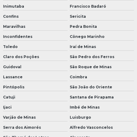
Inimutaba
Francisco Badaró
Confins
Sericita
Maravilhas
Pedra Bonita
Inconfidentes
Cônego Marinho
Toledo
Iraí de Minas
Claro dos Poções
São Pedro dos Ferros
Guidoval
São Roque de Minas
Lassance
Coimbra
Pintópolis
São João do Oriente
Catuji
Santana de Pirapama
Ijaci
Imbé de Minas
Varjão de Minas
Luisburgo
Serra dos Aimorés
Alfredo Vasconcelos