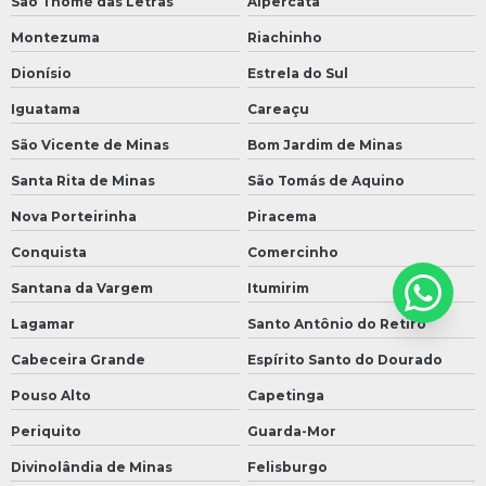
São Thomé das Letras
Alpercata
Montezuma
Riachinho
Dionísio
Estrela do Sul
Iguatama
Careaçu
São Vicente de Minas
Bom Jardim de Minas
Santa Rita de Minas
São Tomás de Aquino
Nova Porteirinha
Piracema
Conquista
Comercinho
Santana da Vargem
Itumirim
Lagamar
Santo Antônio do Retiro
Cabeceira Grande
Espírito Santo do Dourado
Pouso Alto
Capetinga
Periquito
Guarda-Mor
Divinolândia de Minas
Felisburgo