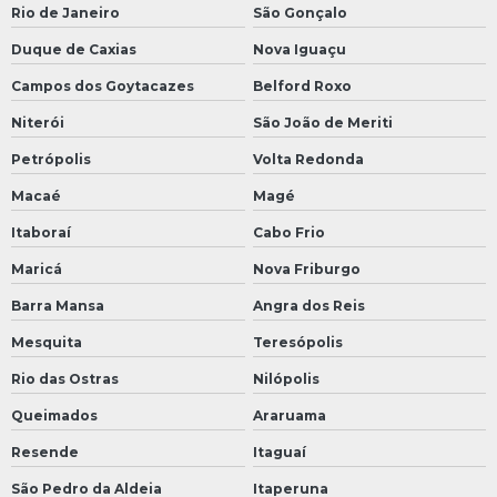
Rio de Janeiro
São Gonçalo
Duque de Caxias
Nova Iguaçu
Campos dos Goytacazes
Belford Roxo
Niterói
São João de Meriti
Petrópolis
Volta Redonda
Macaé
Magé
Itaboraí
Cabo Frio
Maricá
Nova Friburgo
Barra Mansa
Angra dos Reis
Mesquita
Teresópolis
Rio das Ostras
Nilópolis
Queimados
Araruama
Resende
Itaguaí
São Pedro da Aldeia
Itaperuna