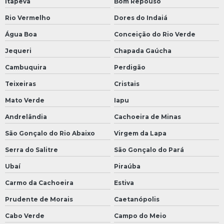
Itapeva
Bom Repouso
Rio Vermelho
Dores do Indaiá
Água Boa
Conceição do Rio Verde
Jequeri
Chapada Gaúcha
Cambuquira
Perdigão
Teixeiras
Cristais
Mato Verde
Iapu
Andrelândia
Cachoeira de Minas
São Gonçalo do Rio Abaixo
Virgem da Lapa
Serra do Salitre
São Gonçalo do Pará
Ubaí
Piraúba
Carmo da Cachoeira
Estiva
Prudente de Morais
Caetanópolis
Cabo Verde
Campo do Meio