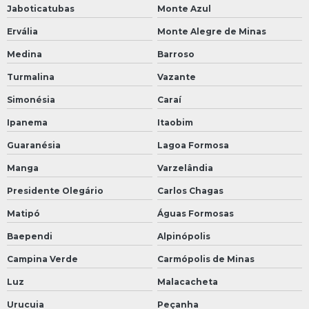
Jaboticatubas
Monte Azul
Ervália
Monte Alegre de Minas
Medina
Barroso
Turmalina
Vazante
Simonésia
Caraí
Ipanema
Itaobim
Guaranésia
Lagoa Formosa
Manga
Varzelândia
Presidente Olegário
Carlos Chagas
Matipó
Águas Formosas
Baependi
Alpinópolis
Campina Verde
Carmópolis de Minas
Luz
Malacacheta
Urucuia
Peçanha