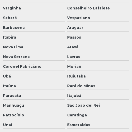
Varginha
Conselheiro Lafaiete
Sabará
Vespasiano
Barbacena
Araguari
Itabira
Passos
Nova Lima
Araxá
Nova Serrana
Lavras
Coronel Fabriciano
Muriaé
Ubá
Ituiutaba
Itaúna
Pará de Minas
Paracatu
Itajubá
Manhuaçu
São João del Rei
Patrocínio
Caratinga
Unaí
Esmeraldas