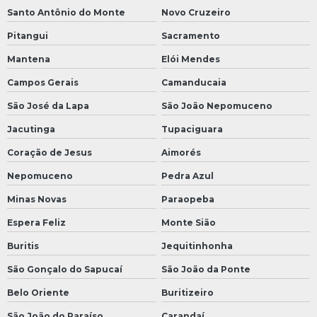
Santo Antônio do Monte
Novo Cruzeiro
Pitangui
Sacramento
Mantena
Elói Mendes
Campos Gerais
Camanducaia
São José da Lapa
São João Nepomuceno
Jacutinga
Tupaciguara
Coração de Jesus
Aimorés
Nepomuceno
Pedra Azul
Minas Novas
Paraopeba
Espera Feliz
Monte Sião
Buritis
Jequitinhonha
São Gonçalo do Sapucaí
São João da Ponte
Belo Oriente
Buritizeiro
São João do Paraíso
Carandaí