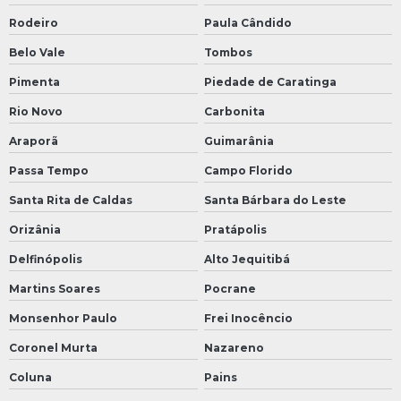
Rodeiro
Paula Cândido
Belo Vale
Tombos
Pimenta
Piedade de Caratinga
Rio Novo
Carbonita
Araporã
Guimarânia
Passa Tempo
Campo Florido
Santa Rita de Caldas
Santa Bárbara do Leste
Orizânia
Pratápolis
Delfinópolis
Alto Jequitibá
Martins Soares
Pocrane
Monsenhor Paulo
Frei Inocêncio
Coronel Murta
Nazareno
Coluna
Pains