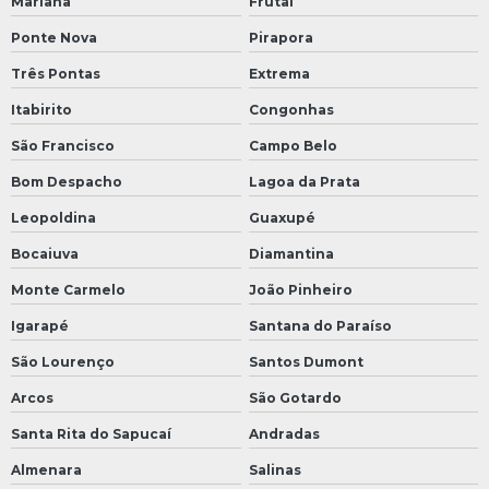
Mariana
Frutal
Ponte Nova
Pirapora
Três Pontas
Extrema
Itabirito
Congonhas
São Francisco
Campo Belo
Bom Despacho
Lagoa da Prata
Leopoldina
Guaxupé
Bocaiuva
Diamantina
Monte Carmelo
João Pinheiro
Igarapé
Santana do Paraíso
São Lourenço
Santos Dumont
Arcos
São Gotardo
Santa Rita do Sapucaí
Andradas
Almenara
Salinas