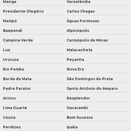
Manga
Varzelândia
Presidente Olegário
Carlos Chagas
Matipó
Águas Formosas
Baependi
Alpinópolis
Campina Verde
Carmópolis de Minas
Luz
Malacacheta
Urucuia
Peçanha
Rio Pomba
Nova Era
Borda da Mata
São Domingos do Prata
Padre Paraíso
Santo Antônio do Amparo
Arinos
Resplendor
Lima Duarte
Itacarambi
Cássia
Bom Sucesso
Perdizes
Ipaba