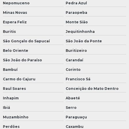
Nepomuceno
Pedra Azul
Minas Novas
Paraopeba
Espera Feliz
Monte Sião
Buritis
Jequitinhonha
São Gonçalo do Sapucaí
São João da Ponte
Belo Oriente
Buritizeiro
São João do Paraíso
Carandaí
Bambuí
Corinto
Carmo do Cajuru
Francisco Sá
Raul Soares
Conceição do Mato Dentro
Inhapim
Abaeté
Ibiá
Serro
Muzambinho
Paraguaçu
Perdões
Caxambu