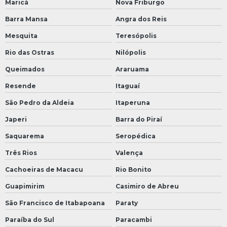
Maricá
Nova Friburgo
Barra Mansa
Angra dos Reis
Mesquita
Teresópolis
Rio das Ostras
Nilópolis
Queimados
Araruama
Resende
Itaguaí
São Pedro da Aldeia
Itaperuna
Japeri
Barra do Piraí
Saquarema
Seropédica
Três Rios
Valença
Cachoeiras de Macacu
Rio Bonito
Guapimirim
Casimiro de Abreu
São Francisco de Itabapoana
Paraty
Paraíba do Sul
Paracambi