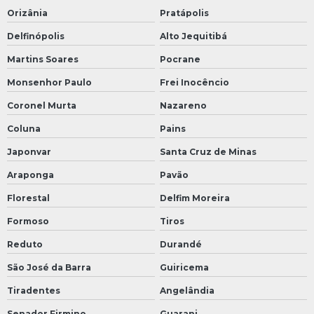
Orizânia
Pratápolis
Delfinópolis
Alto Jequitibá
Martins Soares
Pocrane
Monsenhor Paulo
Frei Inocêncio
Coronel Murta
Nazareno
Coluna
Pains
Japonvar
Santa Cruz de Minas
Araponga
Pavão
Florestal
Delfim Moreira
Formoso
Tiros
Reduto
Durandé
São José da Barra
Guiricema
Tiradentes
Angelândia
Senador Firmino
Guarani