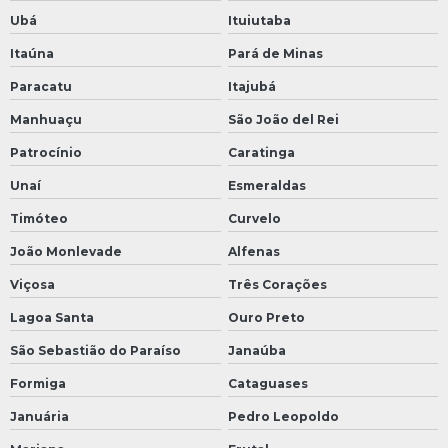
Ubá
Ituiutaba
Itaúna
Pará de Minas
Paracatu
Itajubá
Manhuaçu
São João del Rei
Patrocínio
Caratinga
Unaí
Esmeraldas
Timóteo
Curvelo
João Monlevade
Alfenas
Viçosa
Três Corações
Lagoa Santa
Ouro Preto
São Sebastião do Paraíso
Janaúba
Formiga
Cataguases
Januária
Pedro Leopoldo