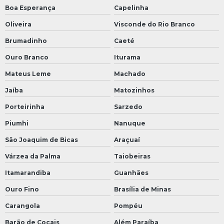
Boa Esperança
Capelinha
Oliveira
Visconde do Rio Branco
Brumadinho
Caeté
Ouro Branco
Iturama
Mateus Leme
Machado
Jaíba
Matozinhos
Porteirinha
Sarzedo
Piumhi
Nanuque
São Joaquim de Bicas
Araçuaí
Várzea da Palma
Taiobeiras
Itamarandiba
Guanhães
Ouro Fino
Brasília de Minas
Carangola
Pompéu
Barão de Cocais
Além Paraíba