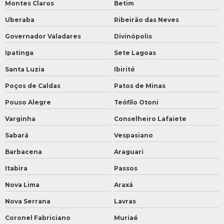
Montes Claros
Betim
Uberaba
Ribeirão das Neves
Governador Valadares
Divinópolis
Ipatinga
Sete Lagoas
Santa Luzia
Ibirité
Poços de Caldas
Patos de Minas
Pouso Alegre
Teófilo Otoni
Varginha
Conselheiro Lafaiete
Sabará
Vespasiano
Barbacena
Araguari
Itabira
Passos
Nova Lima
Araxá
Nova Serrana
Lavras
Coronel Fabriciano
Muriaé