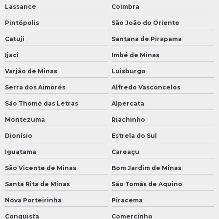
Lassance
Coimbra
Pintópolis
São João do Oriente
Catuji
Santana de Pirapama
Ijaci
Imbé de Minas
Varjão de Minas
Luisburgo
Serra dos Aimorés
Alfredo Vasconcelos
São Thomé das Letras
Alpercata
Montezuma
Riachinho
Dionísio
Estrela do Sul
Iguatama
Careaçu
São Vicente de Minas
Bom Jardim de Minas
Santa Rita de Minas
São Tomás de Aquino
Nova Porteirinha
Piracema
Conquista
Comercinho