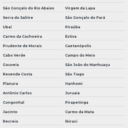
São Gonçalo do Rio Abaixo
Virgem da Lapa
Serra do Salitre
São Gonçalo do Pará
Ubaí
Piraúba
Carmo da Cachoeira
Estiva
Prudente de Morais
Caetanópolis
Cabo Verde
Campo do Meio
Gouveia
São João do Manhuaçu
Resende Costa
São Tiago
Planura
Itanhomi
Antônio Carlos
Juruaia
Congonhal
Pirapetinga
Jacinto
Carmo da Mata
Recreio
Ibiraci