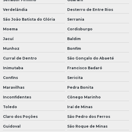
Verdelândia
Desterro de Entre Rios
São João Batista do Glória
Serrania
Moema
Cordisburgo
Jacuí
Baldim
Munhoz
Bonfim
Curral de Dentro
São Gonçalo do Abaeté
Inimutaba
Francisco Badaró
Confins
Sericita
Maravilhas
Pedra Bonita
Inconfidentes
Cônego Marinho
Toledo
Iraí de Minas
Claro dos Poções
São Pedro dos Ferros
Guidoval
São Roque de Minas