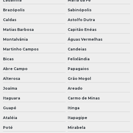
Ladainha
Maria da Fé
Brazópolis
Sabinópolis
Caldas
Astolfo Dutra
Matias Barbosa
Capitão Enéas
Montalvânia
Águas Vermelhas
Martinho Campos
Candeias
Bicas
Felixlândia
Abre Campo
Papagaios
Alterosa
Grão Mogol
Joaíma
Areado
Itaguara
Carmo de Minas
Guapé
Itinga
Ataléia
Itapagipe
Poté
Mirabela