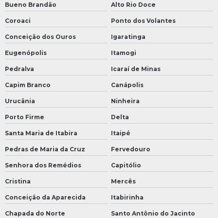
Bueno Brandão
Alto Rio Doce
Coroaci
Ponto dos Volantes
Conceição dos Ouros
Igaratinga
Eugenópolis
Itamogi
Pedralva
Icaraí de Minas
Capim Branco
Canápolis
Urucânia
Ninheira
Porto Firme
Delta
Santa Maria de Itabira
Itaipé
Pedras de Maria da Cruz
Fervedouro
Senhora dos Remédios
Capitólio
Cristina
Mercês
Conceição da Aparecida
Itabirinha
Chapada do Norte
Santo Antônio do Jacinto