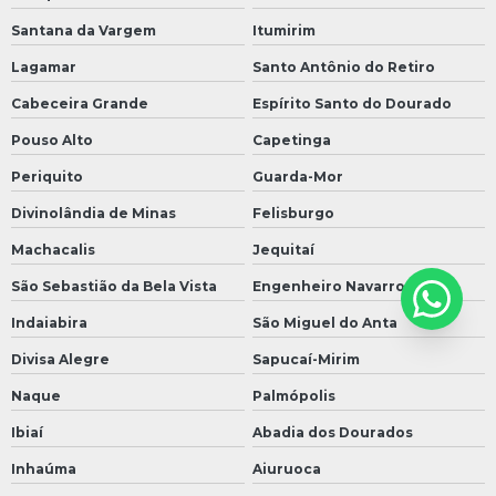
Santana da Vargem
Itumirim
Lagamar
Santo Antônio do Retiro
Cabeceira Grande
Espírito Santo do Dourado
Pouso Alto
Capetinga
Periquito
Guarda-Mor
Divinolândia de Minas
Felisburgo
Machacalis
Jequitaí
São Sebastião da Bela Vista
Engenheiro Navarro
Indaiabira
São Miguel do Anta
Divisa Alegre
Sapucaí-Mirim
Naque
Palmópolis
Ibiaí
Abadia dos Dourados
Inhaúma
Aiuruoca