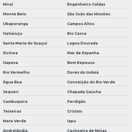
Miraí
Engenheiro Caldas
Monte Belo
São João das Missões
Ubaporanga
Campos Altos
Itatiaiuçu
Rio Casca
Santa Maria do Suaçuí
Lagoa Dourada
Ilicínea
Mar de Espanha
Itapeva
Bom Repouso
Rio Vermelho
Dores do Indaiá
Água Boa
Conceição do Rio Verde
Jequeri
Chapada Gaúcha
Cambuquira
Perdigão
Teixeiras
Cristais
Mato Verde
Iapu
Andrelândia
Cachoeira de Minas