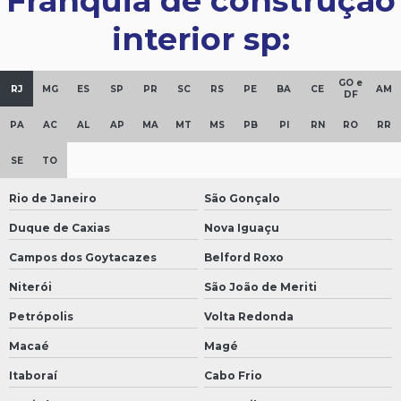
Franquia de construção
interior sp:
GO e
RJ
MG
ES
SP
PR
SC
RS
PE
BA
CE
AM
DF
PA
AC
AL
AP
MA
MT
MS
PB
PI
RN
RO
RR
SE
TO
Rio de Janeiro
São Gonçalo
Duque de Caxias
Nova Iguaçu
Campos dos Goytacazes
Belford Roxo
Niterói
São João de Meriti
Petrópolis
Volta Redonda
Macaé
Magé
Itaboraí
Cabo Frio