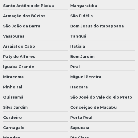
Santo Antônio de Pádua
Mangaratiba
Armação dos Búzios
São Fidélis
São João da Barra
Bom Jesus do Itabapoana
Vassouras
Tanguá
Arraial do Cabo
Itatiaia
Paty do Alferes
Bom Jardim
Iguaba Grande
Piraí
Miracema
Miguel Pereira
Pinheiral
Itaocara
Quissamã
São José do Vale do Rio Preto
Silva Jardim
Conceição de Macabu
Cordeiro
Porto Real
Cantagalo
Sapucaia
Mendes
Rio Claro