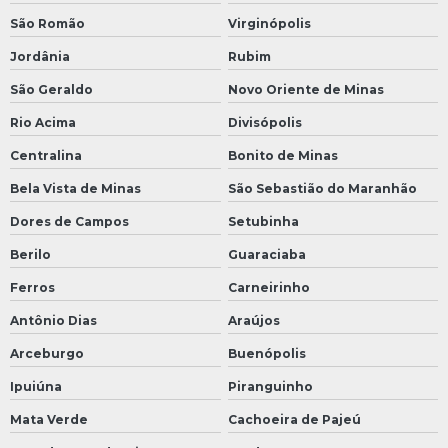
São Romão
Virginópolis
Jordânia
Rubim
São Geraldo
Novo Oriente de Minas
Rio Acima
Divisópolis
Centralina
Bonito de Minas
Bela Vista de Minas
São Sebastião do Maranhão
Dores de Campos
Setubinha
Berilo
Guaraciaba
Ferros
Carneirinho
Antônio Dias
Araújos
Arceburgo
Buenópolis
Ipuiúna
Piranguinho
Mata Verde
Cachoeira de Pajeú