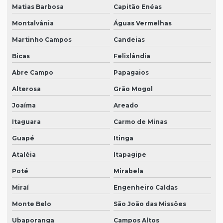
Matias Barbosa
Capitão Enéas
Montalvânia
Águas Vermelhas
Martinho Campos
Candeias
Bicas
Felixlândia
Abre Campo
Papagaios
Alterosa
Grão Mogol
Joaíma
Areado
Itaguara
Carmo de Minas
Guapé
Itinga
Ataléia
Itapagipe
Poté
Mirabela
Miraí
Engenheiro Caldas
Monte Belo
São João das Missões
Ubaporanga
Campos Altos