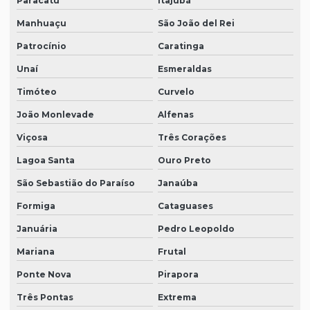
Paracatu
Itajubá
Manhuaçu
São João del Rei
Patrocínio
Caratinga
Unaí
Esmeraldas
Timóteo
Curvelo
João Monlevade
Alfenas
Viçosa
Três Corações
Lagoa Santa
Ouro Preto
São Sebastião do Paraíso
Janaúba
Formiga
Cataguases
Januária
Pedro Leopoldo
Mariana
Frutal
Ponte Nova
Pirapora
Três Pontas
Extrema