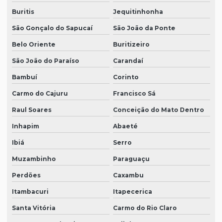
Buritis
Jequitinhonha
São Gonçalo do Sapucaí
São João da Ponte
Belo Oriente
Buritizeiro
São João do Paraíso
Carandaí
Bambuí
Corinto
Carmo do Cajuru
Francisco Sá
Raul Soares
Conceição do Mato Dentro
Inhapim
Abaeté
Ibiá
Serro
Muzambinho
Paraguaçu
Perdões
Caxambu
Itambacuri
Itapecerica
Santa Vitória
Carmo do Rio Claro