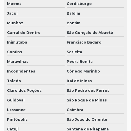
Moema
Cordisburgo
Jacuí
Baldim
Munhoz
Bonfim
Curral de Dentro
São Gonçalo do Abaeté
Inimutaba
Francisco Badaró
Confins
Sericita
Maravilhas
Pedra Bonita
Inconfidentes
Cônego Marinho
Toledo
Iraí de Minas
Claro dos Poções
São Pedro dos Ferros
Guidoval
São Roque de Minas
Lassance
Coimbra
Pintópolis
São João do Oriente
Catuji
Santana de Pirapama