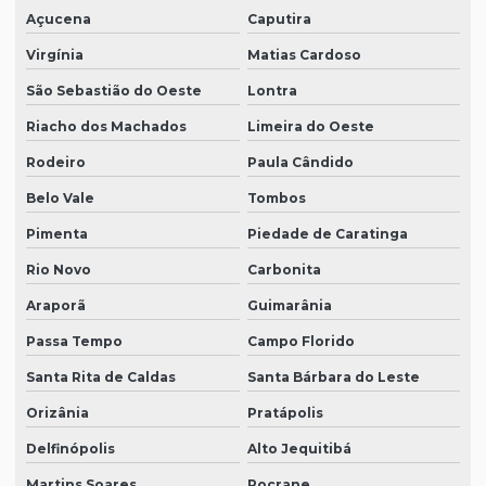
Açucena
Caputira
Virgínia
Matias Cardoso
São Sebastião do Oeste
Lontra
Riacho dos Machados
Limeira do Oeste
Rodeiro
Paula Cândido
Belo Vale
Tombos
Pimenta
Piedade de Caratinga
Rio Novo
Carbonita
Araporã
Guimarânia
Passa Tempo
Campo Florido
Santa Rita de Caldas
Santa Bárbara do Leste
Orizânia
Pratápolis
Delfinópolis
Alto Jequitibá
Martins Soares
Pocrane