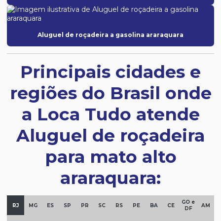
Aluguel de roçadeira a gasolina araraquara
Principais cidades e
regiões do Brasil onde
a Loca Tudo atende
Aluguel de roçadeira
para mato alto
araraquara:
GO e
RJ
MG
ES
SP
PR
SC
RS
PE
BA
CE
AM
DF