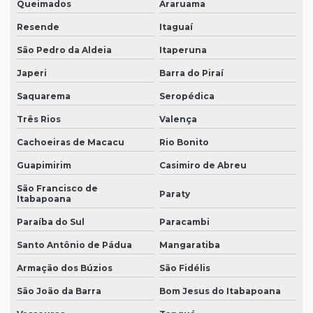
Queimados
Araruama
Resende
Itaguaí
São Pedro da Aldeia
Itaperuna
Japeri
Barra do Piraí
Saquarema
Seropédica
Três Rios
Valença
Cachoeiras de Macacu
Rio Bonito
Guapimirim
Casimiro de Abreu
São Francisco de
Paraty
Itabapoana
Paraíba do Sul
Paracambi
Santo Antônio de Pádua
Mangaratiba
Armação dos Búzios
São Fidélis
São João da Barra
Bom Jesus do Itabapoana