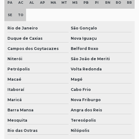
PA
AC
AL
AP
MA
MT
MS
PB
PI
RN
RO
RR
SE
TO
Rio de Janeiro
São Gonçalo
Duque de Caxias
Nova Iguaçu
Campos dos Goytacazes
Belford Roxo
Niterói
São João de Meriti
Petrópolis
Volta Redonda
Macaé
Magé
Itaboraí
Cabo Frio
Maricá
Nova Friburgo
Barra Mansa
Angra dos Reis
Mesquita
Teresópolis
Rio das Ostras
Nilópolis