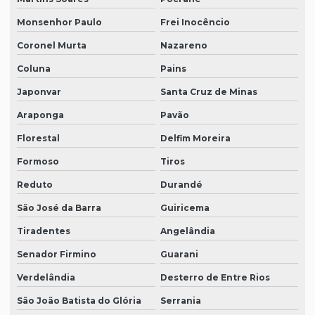
Monsenhor Paulo
Frei Inocêncio
Coronel Murta
Nazareno
Coluna
Pains
Japonvar
Santa Cruz de Minas
Araponga
Pavão
Florestal
Delfim Moreira
Formoso
Tiros
Reduto
Durandé
São José da Barra
Guiricema
Tiradentes
Angelândia
Senador Firmino
Guarani
Verdelândia
Desterro de Entre Rios
São João Batista do Glória
Serrania