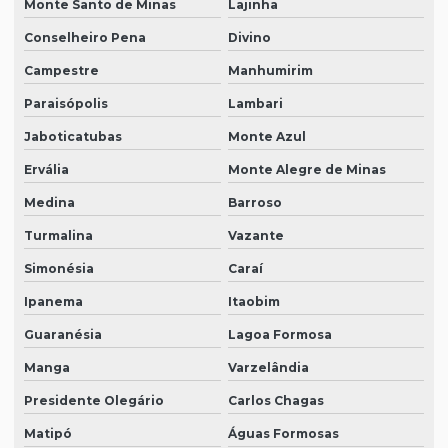
Monte Santo de Minas
Lajinha
Conselheiro Pena
Divino
Campestre
Manhumirim
Paraisópolis
Lambari
Jaboticatubas
Monte Azul
Ervália
Monte Alegre de Minas
Medina
Barroso
Turmalina
Vazante
Simonésia
Caraí
Ipanema
Itaobim
Guaranésia
Lagoa Formosa
Manga
Varzelândia
Presidente Olegário
Carlos Chagas
Matipó
Águas Formosas