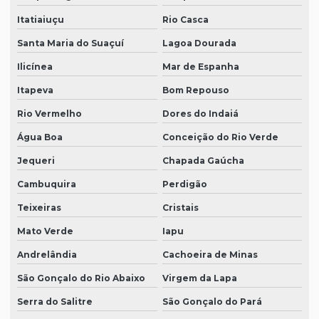
Itatiaiuçu
Rio Casca
Santa Maria do Suaçuí
Lagoa Dourada
Ilicínea
Mar de Espanha
Itapeva
Bom Repouso
Rio Vermelho
Dores do Indaiá
Água Boa
Conceição do Rio Verde
Jequeri
Chapada Gaúcha
Cambuquira
Perdigão
Teixeiras
Cristais
Mato Verde
Iapu
Andrelândia
Cachoeira de Minas
São Gonçalo do Rio Abaixo
Virgem da Lapa
Serra do Salitre
São Gonçalo do Pará