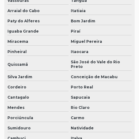
Vassouras
Tanguá
Arraial do Cabo
Itatiaia
Paty do Alferes
Bom Jardim
Iguaba Grande
Piraí
Miracema
Miguel Pereira
Pinheiral
Itaocara
São José do Vale do Rio
Quissamã
Preto
Silva Jardim
Conceição de Macabu
Cordeiro
Porto Real
Cantagalo
Sapucaia
Mendes
Rio Claro
Porciúncula
Carmo
Sumidouro
Natividade
Cambuci
Italva