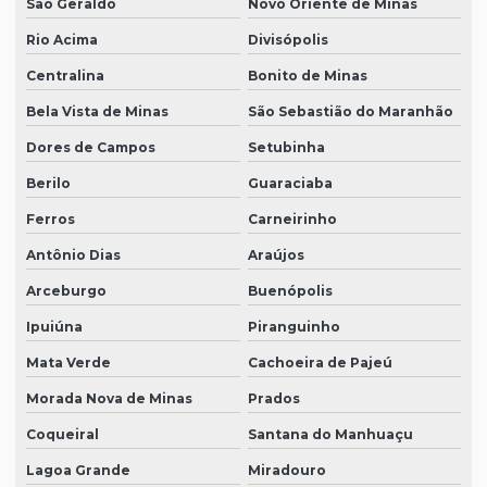
São Geraldo
Novo Oriente de Minas
Rio Acima
Divisópolis
Centralina
Bonito de Minas
Bela Vista de Minas
São Sebastião do Maranhão
Dores de Campos
Setubinha
Berilo
Guaraciaba
Ferros
Carneirinho
Antônio Dias
Araújos
Arceburgo
Buenópolis
Ipuiúna
Piranguinho
Mata Verde
Cachoeira de Pajeú
Morada Nova de Minas
Prados
Coqueiral
Santana do Manhuaçu
Lagoa Grande
Miradouro