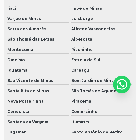
Ijaci
Imbé de Minas
Varjão de Minas
Luisburgo
Serra dos Aimorés
Alfredo Vasconcelos
São Thomé das Letras
Alpercata
Montezuma
Riachinho
Dionísio
Estrela do Sul
Iguatama
Careaçu
São Vicente de Minas
Bom Jardim de Minas
Santa Rita de Minas
São Tomás de Aquino
Nova Porteirinha
Piracema
Conquista
Comercinho
Santana da Vargem
Itumirim
Lagamar
Santo Antônio do Retiro