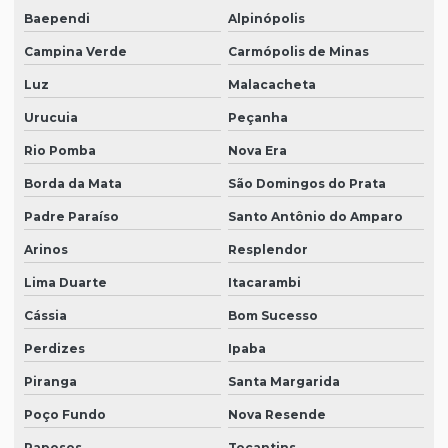
Baependi
Alpinópolis
Campina Verde
Carmópolis de Minas
Luz
Malacacheta
Urucuia
Peçanha
Rio Pomba
Nova Era
Borda da Mata
São Domingos do Prata
Padre Paraíso
Santo Antônio do Amparo
Arinos
Resplendor
Lima Duarte
Itacarambi
Cássia
Bom Sucesso
Perdizes
Ipaba
Piranga
Santa Margarida
Poço Fundo
Nova Resende
Raposos
Tocantins