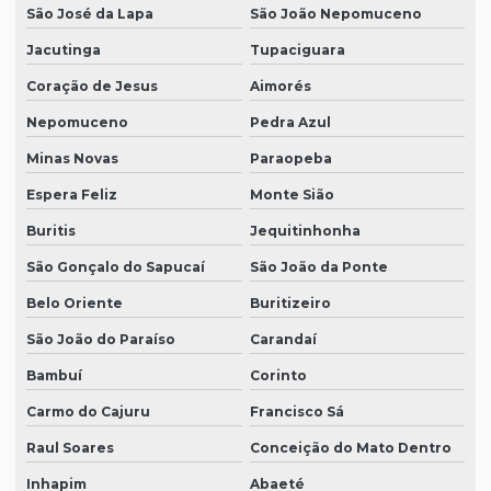
São José da Lapa
São João Nepomuceno
Jacutinga
Tupaciguara
Coração de Jesus
Aimorés
Nepomuceno
Pedra Azul
Minas Novas
Paraopeba
Espera Feliz
Monte Sião
Buritis
Jequitinhonha
São Gonçalo do Sapucaí
São João da Ponte
Belo Oriente
Buritizeiro
São João do Paraíso
Carandaí
Bambuí
Corinto
Carmo do Cajuru
Francisco Sá
Raul Soares
Conceição do Mato Dentro
Inhapim
Abaeté