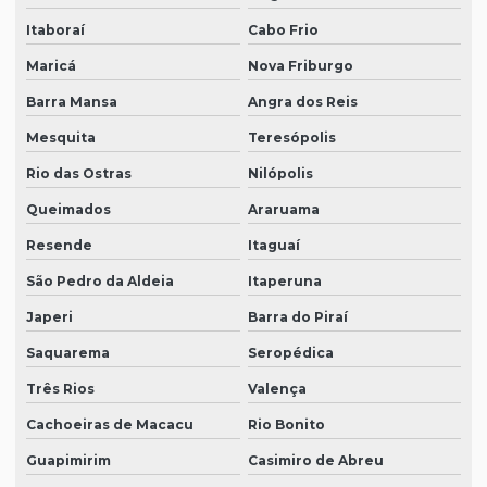
Itaboraí
Cabo Frio
Maricá
Nova Friburgo
Barra Mansa
Angra dos Reis
Mesquita
Teresópolis
Rio das Ostras
Nilópolis
Queimados
Araruama
Resende
Itaguaí
São Pedro da Aldeia
Itaperuna
Japeri
Barra do Piraí
Saquarema
Seropédica
Três Rios
Valença
Cachoeiras de Macacu
Rio Bonito
Guapimirim
Casimiro de Abreu