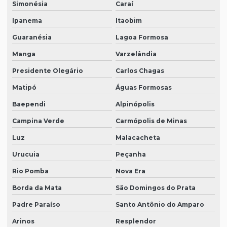
Simonésia
Caraí
Ipanema
Itaobim
Guaranésia
Lagoa Formosa
Manga
Varzelândia
Presidente Olegário
Carlos Chagas
Matipó
Águas Formosas
Baependi
Alpinópolis
Campina Verde
Carmópolis de Minas
Luz
Malacacheta
Urucuia
Peçanha
Rio Pomba
Nova Era
Borda da Mata
São Domingos do Prata
Padre Paraíso
Santo Antônio do Amparo
Arinos
Resplendor