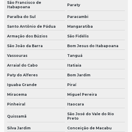
São Francisco de
Paraty
Itabapoana
Paraíba do Sul
Paracambi
Santo Antônio de Pádua
Mangaratiba
Armação dos Búzios
São Fidélis
São João da Barra
Bom Jesus do Itabapoana
Vassouras
Tanguá
Arraial do Cabo
Itatiaia
Paty do Alferes
Bom Jardim
Iguaba Grande
Piraí
Miracema
Miguel Pereira
Pinheiral
Itaocara
São José do Vale do Rio
Quissamã
Preto
Silva Jardim
Conceição de Macabu