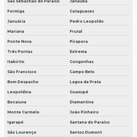
São Sebastião do Paraíso
Janaúba
Formiga
Cataguases
Januária
Pedro Leopoldo
Mariana
Frutal
Ponte Nova
Pirapora
Três Pontas
Extrema
Itabirito
Congonhas
São Francisco
Campo Belo
Bom Despacho
Lagoa da Prata
Leopoldina
Guaxupé
Bocaiuva
Diamantina
Monte Carmelo
João Pinheiro
Igarapé
Santana do Paraíso
São Lourenço
Santos Dumont