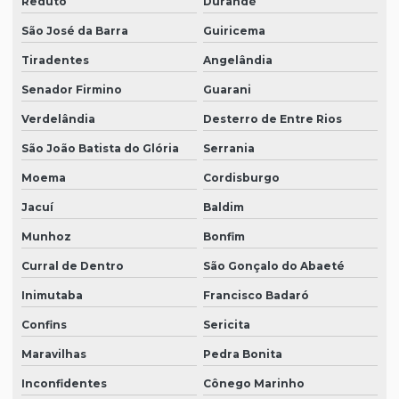
Reduto
Durandé
São José da Barra
Guiricema
Tiradentes
Angelândia
Senador Firmino
Guarani
Verdelândia
Desterro de Entre Rios
São João Batista do Glória
Serrania
Moema
Cordisburgo
Jacuí
Baldim
Munhoz
Bonfim
Curral de Dentro
São Gonçalo do Abaeté
Inimutaba
Francisco Badaró
Confins
Sericita
Maravilhas
Pedra Bonita
Inconfidentes
Cônego Marinho