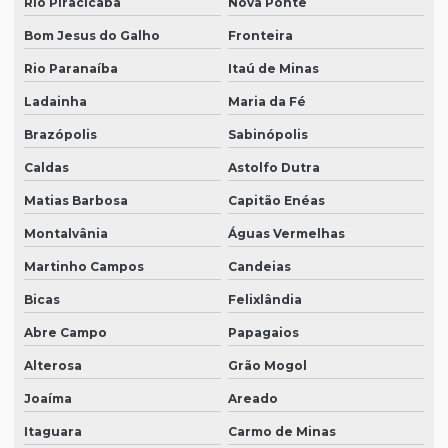
Rio Piracicaba
Nova Ponte
Bom Jesus do Galho
Fronteira
Rio Paranaíba
Itaú de Minas
Ladainha
Maria da Fé
Brazópolis
Sabinópolis
Caldas
Astolfo Dutra
Matias Barbosa
Capitão Enéas
Montalvânia
Águas Vermelhas
Martinho Campos
Candeias
Bicas
Felixlândia
Abre Campo
Papagaios
Alterosa
Grão Mogol
Joaíma
Areado
Itaguara
Carmo de Minas