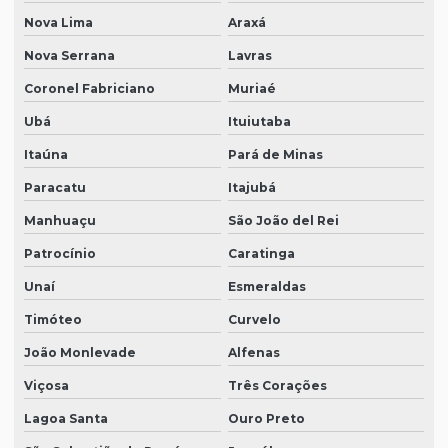
Nova Lima
Araxá
Nova Serrana
Lavras
Coronel Fabriciano
Muriaé
Ubá
Ituiutaba
Itaúna
Pará de Minas
Paracatu
Itajubá
Manhuaçu
São João del Rei
Patrocínio
Caratinga
Unaí
Esmeraldas
Timóteo
Curvelo
João Monlevade
Alfenas
Viçosa
Três Corações
Lagoa Santa
Ouro Preto