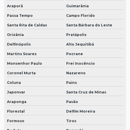
Araporã
Guimarânia
Passa Tempo
Campo Florido
Santa Rita de Caldas
Santa Bárbara do Leste
Orizânia
Pratápolis
Delfinópolis
Alto Jequitibá
Martins Soares
Pocrane
Monsenhor Paulo
Frei Inocêncio
Coronel Murta
Nazareno
Coluna
Pains
Japonvar
Santa Cruz de Minas
Araponga
Pavão
Florestal
Delfim Moreira
Formoso
Tiros