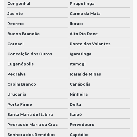
Congonhal
Pirapetinga
Jacinto
Carmo da Mata
Recreio
Ibiraci
Bueno Brandão
Alto Rio Doce
Coroaci
Ponto dos Volantes
Conceição dos Ouros
Igaratinga
Eugenópolis
Itamogi
Pedralva
Icaraí de Minas
Capim Branco
Canápolis
Urucânia
Ninheira
Porto Firme
Delta
Santa Maria de Itabira
Itaipé
Pedras de Maria da Cruz
Fervedouro
Senhora dos Remédios
Capitólio