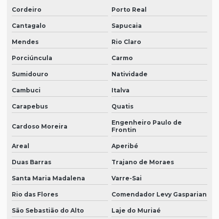
Cordeiro
Porto Real
Cantagalo
Sapucaia
Mendes
Rio Claro
Porciúncula
Carmo
Sumidouro
Natividade
Cambuci
Italva
Carapebus
Quatis
Engenheiro Paulo de
Cardoso Moreira
Frontin
Areal
Aperibé
Duas Barras
Trajano de Moraes
Santa Maria Madalena
Varre-Sai
Rio das Flores
Comendador Levy Gasparian
São Sebastião do Alto
Laje do Muriaé