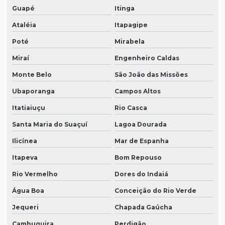
Guapé
Itinga
Ataléia
Itapagipe
Poté
Mirabela
Miraí
Engenheiro Caldas
Monte Belo
São João das Missões
Ubaporanga
Campos Altos
Itatiaiuçu
Rio Casca
Santa Maria do Suaçuí
Lagoa Dourada
Ilicínea
Mar de Espanha
Itapeva
Bom Repouso
Rio Vermelho
Dores do Indaiá
Água Boa
Conceição do Rio Verde
Jequeri
Chapada Gaúcha
Cambuquira
Perdigão