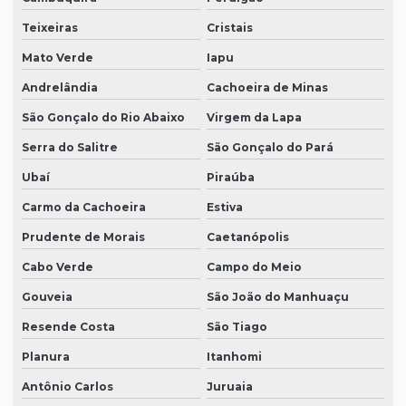
Teixeiras
Cristais
Mato Verde
Iapu
Andrelândia
Cachoeira de Minas
São Gonçalo do Rio Abaixo
Virgem da Lapa
Serra do Salitre
São Gonçalo do Pará
Ubaí
Piraúba
Carmo da Cachoeira
Estiva
Prudente de Morais
Caetanópolis
Cabo Verde
Campo do Meio
Gouveia
São João do Manhuaçu
Resende Costa
São Tiago
Planura
Itanhomi
Antônio Carlos
Juruaia