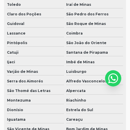
Toledo
Iraí de Minas
Claro dos Poções
São Pedro dos Ferros
Guidoval
São Roque de Minas
Lassance
Coimbra
Pintópolis
São João do Oriente
Catuji
Santana de Pirapama
Ijaci
Imbé de Minas
Varjão de Minas
Luisburgo
Serra dos Aimorés
Alfredo Vasconcelos
São Thomé das Letras
Alpercata
Montezuma
Riachinho
Dionísio
Estrela do Sul
Iguatama
Careaçu
São Vicente de Minas
Bom Jardim de Minas