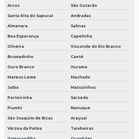
Arcos
São Gotardo
Santa Rita do Sapucaí
Andradas
Almenara
Salinas
Boa Esperança
Capelinha
Oliveira
Visconde do Rio Branco
Brumadinho
Caeté
Ouro Branco
Iturama
Mateus Leme
Machado
Jaíba
Matozinhos
Porteirinha
Sarzedo
Piumhi
Nanuque
São Joaquim de Bicas
Araçuaí
Várzea da Palma
Taiobeiras
Itamarandiba
Guanhães