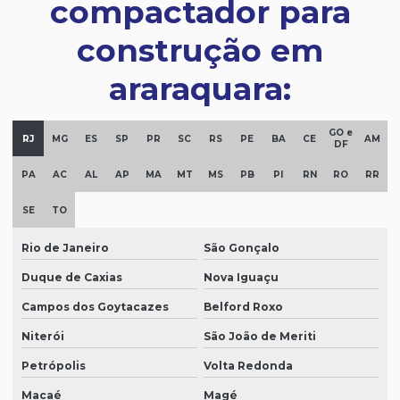
compactador para
construção em
araraquara:
GO e
RJ
MG
ES
SP
PR
SC
RS
PE
BA
CE
AM
DF
PA
AC
AL
AP
MA
MT
MS
PB
PI
RN
RO
RR
SE
TO
Rio de Janeiro
São Gonçalo
Duque de Caxias
Nova Iguaçu
Campos dos Goytacazes
Belford Roxo
Niterói
São João de Meriti
Petrópolis
Volta Redonda
Macaé
Magé