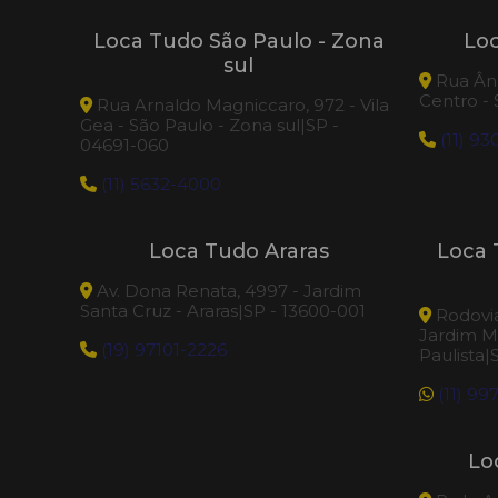
Loca Tudo São Paulo - Zona
Lo
sul
Rua Âng
Centro -
Rua Arnaldo Magniccaro, 972 - Vila
Gea - São Paulo - Zona sul|SP -
(11) 9
04691-060
(11) 5632-4000
Loca Tudo Araras
Loca 
Av. Dona Renata, 4997 - Jardim
Santa Cruz - Araras|SP - 13600-001
Rodovia
Jardim M
(19) 97101-2226
Paulista|
(11) 99
Lo