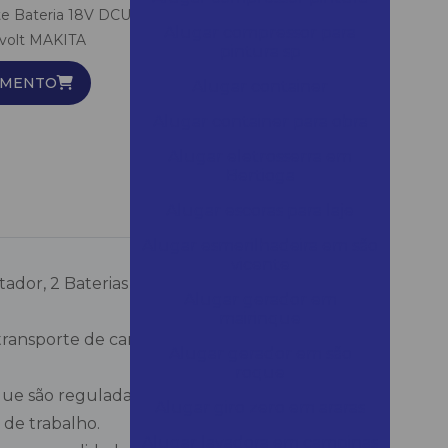
te Bateria 18V DCU180Z c/ Transportador, 2 Baterias
Alugar compressor para
ivolt MAKITA
pintura sp
AMENTO
Alugar container
Alugar container para obra
Alugar eletrosserra em
Bertioga
Alugar escoras para laje
Alugar esmerilhadeira em são
vicente
ador, 2 Baterias 3 AH e Carregador Bivolt
Alugar gerador em
mairinque
 transporte de cargas de maneira prática e
Alugar gerador em são
roque
 que são reguladas pelo usuário conforme
Alugar giro zero em araras
de trabalho.
Alugar lavadora em campinas