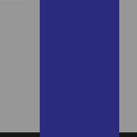
mairinque preço
Aluguel de andaime para
obra
Aluguel de andaime quanto
custa
Aluguel de andaime em
ribeirão preto
Aluguel de andaime em
santos
Aluguel de andaime santos
Aluguel de andaime em são
roque
Aluguel de andaime são
roque preço
Aluguel de andaime em são
vicente