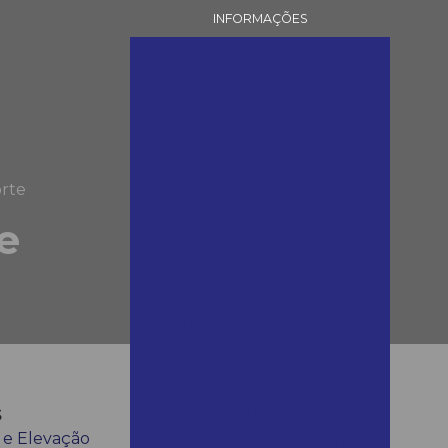
INFORMAÇÕES
Alugar andaime em assis
Alugar andaime em
mairinque
Alugar andaime em são
roque
rte
Alugar andaimes em araras
e
Alugar betoneira
Alugar betoneira em
mairinque
Alugar betoneira preço
Alugar betoneira em são
roque
s
Alugar betoneiras em araras
 e Elevação
Alugar compressor pintura