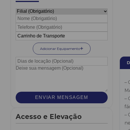
Adicionar Equipamento
D
– 
M
ENVIAR MENSAGEM
– 
fá
– 
Acesso e Elevação
ne