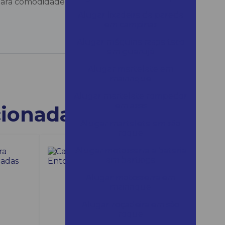
e para comodidade conta com iluminação de
Alugar lixadeira de parede
em campinas
Alugar máquina raspa taco
em guarujá
Alugar martelete em
mairinque
Alugar martelete rompedor
em assis
cionadas
Alugar martelete em são
roque
Alugar motosserra a bateria
em bertioga
Alugar motosserra em
mairinque
Alugar roçadeira em são
roque