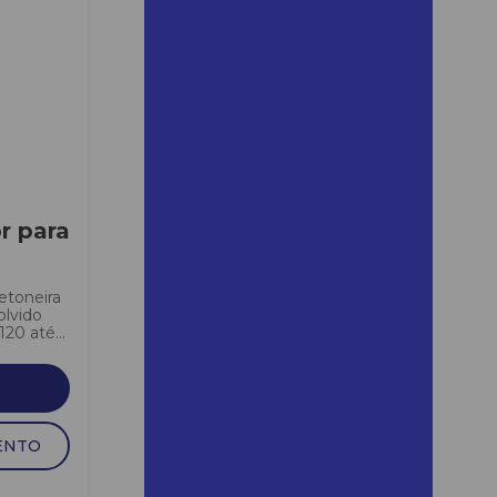
campinas
Aluguel de andaime
campinas preço
Aluguel andaime carapicuiba
Aluguel de andaime em
carapicuíba
Aluguel de andaime para
r para
construção
Aluguel de andaime para
construção em araraquara
etoneira
olvido
Aluguel de andaime de ferro
20 até...
Aluguel de andaime em
guararema
Aluguel de andaime em
ENTO
mairinque
Aluguel de andaime