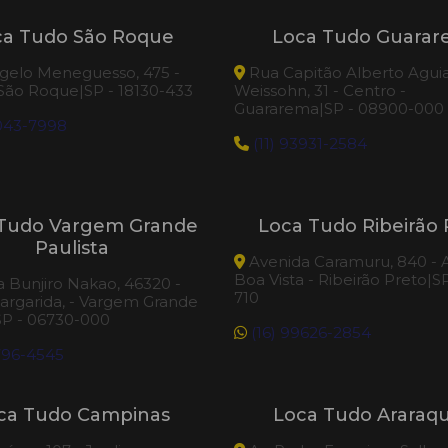
ca Tudo São Roque
Loca Tudo Guara
elo Meneguesso, 475 -
Rua Capitão Alberto Agui
 São Roque|SP - 18130-433
Weissohn, 31 - Centro -
Guararema|SP - 08900-000
3043-7998
(11) 93931-2584
Tudo Vargem Grande
Loca Tudo Ribeirão 
Paulista
Avenida Caramuru, 840 - A
Boa Vista - Ribeirão Preto|S
 Bunjiro Nakao, 46320 -
710
argarida, - Vargem Grande
SP - 06730-000
(16) 99626-2854
796-4545
ca Tudo Campinas
Loca Tudo Araraq