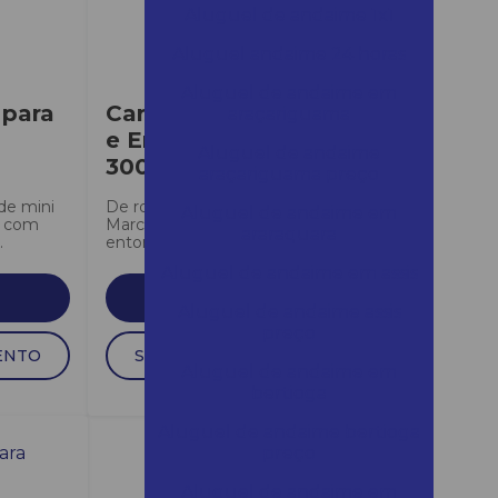
Aluguel de andaime 1x1
Aluguel andaime 24 horas
Aluguel de andaime em
 para
Carro para Transporte
araçariguama
e Entornar Tambor
Aluguel de andaime
300Kg
araçariguama preço
de mini
De rodas maciças RM-6, o Carro
Aluguel de andaime em
, com
Marcon é ideal para transportar e
araraquara
.
entornar tambores. Sua...
Aluguel de andaime em assis
SAIBA MAIS
Aluguel de andaime assis
preço
ENTO
SOLICITAR ORÇAMENTO
Aluguel de andaime em
bertioga
Aluguel de andaime bertioga
preço
Aluguel de andaime em