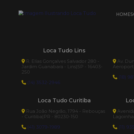
HOME
S
Loca Tudo Lins
R. Elías Gonçalves Salvador 280 -
Av. Dur
Jardim Guanabara - Lins|SP - 16403-
Aeroporto
250
(18) 98
(14) 3532-2946
Loca Tudo Curitiba
Lo
Rua João Negrão, 1794 - Rebouças
Avenida 
- Curitiba|PR - 80230-150
Lagoinhas
(41) 3079-1989
(11) 93