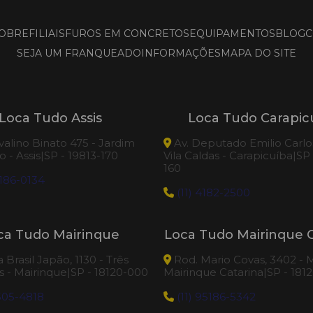
OBRE
FILIAIS
FUROS EM CONCRETOS
EQUIPAMENTOS
BLOG
C
SEJA UM FRANQUEADO
INFORMAÇÕES
MAPA DO SITE
Loca Tudo Assis
Loca Tudo Carapic
valino Binato 475 - Jardim
Av. Deputado Emilio Carlos
 - Assis|SP - 19813-170
Vila Caldas - Carapicuíba|SP
160
186-0134
(11) 4182-2500
ca Tudo Mairinque
Loca Tudo Mairinque C
Brasil Japão, 1130 - Três
Rod. Mario Covas, 3402 - M
 - Mairinque|SP - 18120-000
Mairinque Catarina|SP - 181
505-4818
(11) 95186-5342