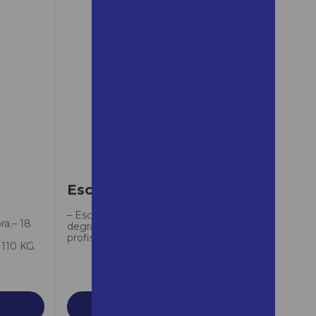
mairinque preço
Aluguel de andaime para
obra
Aluguel de andaime quanto
custa
Aluguel de andaime em
ribeirão preto
Aluguel de andaime em
santos
Aluguel de andaime santos
Escada Multifuncional
Aluguel de andaime em são
– Escada de alumínio articulada 16
ra.– 18
roque
degraus – Real Escadas. Para uso
profissional e doméstico,...
 110 KG.
Aluguel de andaime são
roque preço
Aluguel de andaime em são
vicente
SAIBA MAIS