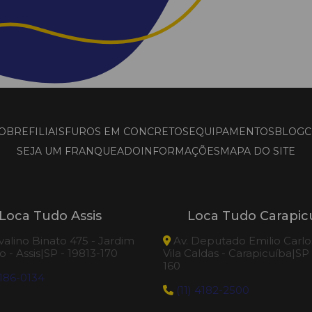
OBRE
FILIAIS
FUROS EM CONCRETOS
EQUIPAMENTOS
BLOG
C
SEJA UM FRANQUEADO
INFORMAÇÕES
MAPA DO SITE
Loca Tudo Assis
Loca Tudo Carapic
valino Binato 475 - Jardim
Av. Deputado Emilio Carlos
 - Assis|SP - 19813-170
Vila Caldas - Carapicuíba|SP
160
186-0134
(11) 4182-2500