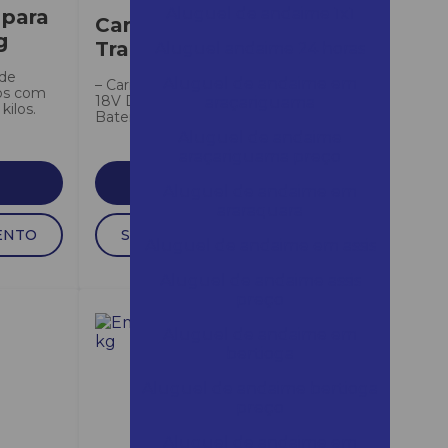
Aluguel de andaime 1x1
 para
Carrinho de
g
Transporte
Aluguel andaime 24 horas
 de
Aluguel de andaime em
– Carrinho de Transporte Bateria
os com
18V DCU180Z c/ Transportador, 2
araçariguama
kilos.
Baterias 3 AH e Carregador...
Aluguel de andaime
araçariguama preço
SAIBA MAIS
Aluguel de andaime em
araraquara
ENTO
SOLICITAR ORÇAMENTO
Aluguel de andaime em assis
Aluguel de andaime assis
preço
Aluguel de andaime em
bertioga
Aluguel de andaime bertioga
preço
Aluguel de andaime em