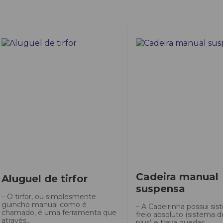
Cadeira manual
Aluguel de tirfor
suspensa
– O tirfor, ou simplesmente
guincho manual como é
– A Cadeirinha possui si
chamado, é uma ferramenta que
freio absoluto (sistema d
através...
plus) e trava quedas...