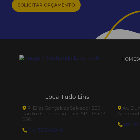
SOLICITAR ORÇAMENTO
HOME
S
Loca Tudo Lins
R. Elías Gonçalves Salvador 280 -
Av. Dur
Jardim Guanabara - Lins|SP - 16403-
Aeroporto
250
(18) 98
(14) 3532-2946