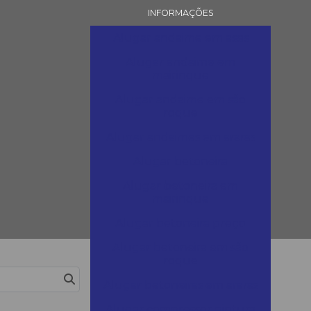
INFORMAÇÕES
Alugar andaime em assis
Alugar andaime em
mairinque
Alugar andaime em são
roque
Alugar andaimes em araras
Alugar betoneira
Alugar betoneira em
mairinque
Alugar betoneira preço
Alugar betoneira em são
roque
Exibir
Por página
Alugar betoneiras em araras
Alugar compressor pintura