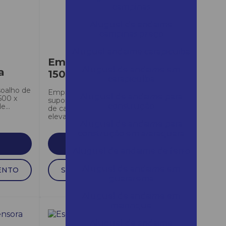
campinas
Aluguel de andaime
campinas preço
Aluguel andaime carapicuiba
Empilhadeira manual
Aluguel de andaime em
a
1500 kg
carapicuíba
soalho de
Empilhadeiras robustas, duráveis e
Aluguel de andaime para
500 x
suportam capacidades distintas
construção
...
de cargas. Possuem sistema de
elevação acionado por...
Aluguel de andaime para
construção em araraquara
SAIBA MAIS
Aluguel de andaime de ferro
Aluguel de andaime em
ENTO
SOLICITAR ORÇAMENTO
guararema
Aluguel de andaime em
mairinque
Aluguel de andaime