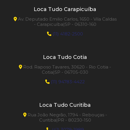
Loca Tudo Carapicuíba
Av. Deputado Emilio Carlos, 1650 - Vila Caldas
- Carapicuíba|SP - 06310-160
(11) 4182-2500
Loca Tudo Cotia
Rod. Raposo Tavares, 30620 - Rio Cotia -
Cotia|SP - 06705-030
(11) 94783-4422
Loca Tudo Curitiba
Rua João Negrão, 1794 - Rebouças -
Curitiba|PR - 80230-150
(41) 3079-1989