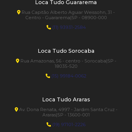
Loca Tudo Guararema
Rua Capitão Alberto Aguiar Weissohn, 31 -
Centro - Guararema|SP - 08900-000
(11) 93931-2584
Loca Tudo Sorocaba
Rua Amazonas, 56 - centro - Sorocaba|SP -
18035-520
(15) 99184-0062
Loca Tudo Araras
Av. Dona Renata, 4997 - Jardim Santa Cruz -
Araras|SP - 13600-001
(19) 97101-2226