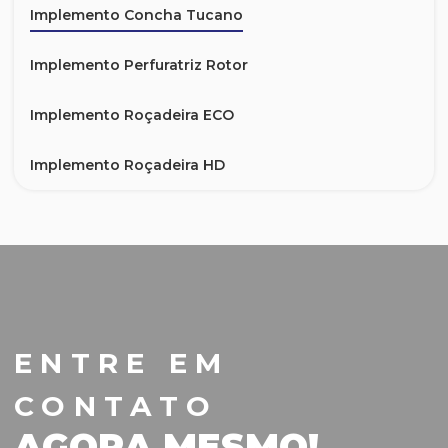
Implemento Concha Tucano
Implemento Perfuratriz Rotor
Implemento Roçadeira ECO
Implemento Roçadeira HD
Mini Carregadeira SANY SS210R
Mini Escavadeira Elétrica JCB 19C-1E
Mini Escavadeira Kobelco SK28SR
ENTRE EM
Mini Escavadeira Kobelco SK35SR
CONTATO
Mini Escavadeira Sany SY35U 3,8 ton
AGORA MESMO!