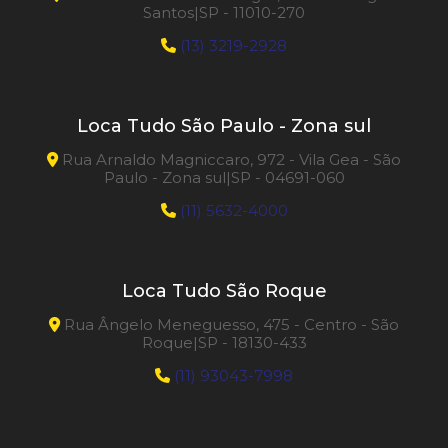
Santos|SP - 11010-270
(13) 3219-2928
Loca Tudo São Paulo - Zona sul
Rua Arnaldo Magniccaro, 972 - Vila Gea - São
Paulo - Zona sul|SP - 04691-060
(11) 5632-4000
Loca Tudo São Roque
Rua Ângelo Meneguesso, 475 - Centro - São
Roque|SP - 18130-433
(11) 93043-7998