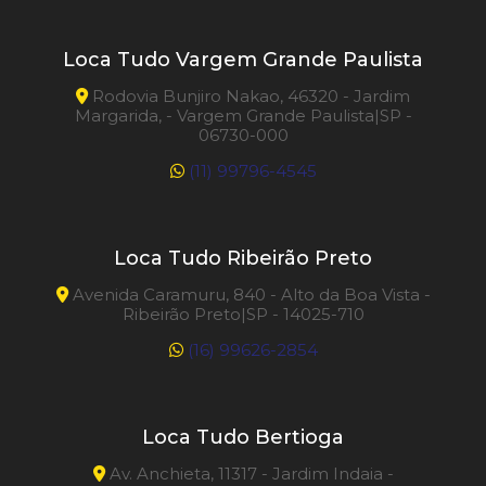
Loca Tudo Vargem Grande Paulista
Rodovia Bunjiro Nakao, 46320 - Jardim
Margarida, - Vargem Grande Paulista|SP -
06730-000
(11) 99796-4545
Loca Tudo Ribeirão Preto
Avenida Caramuru, 840 - Alto da Boa Vista -
Ribeirão Preto|SP - 14025-710
(16) 99626-2854
Loca Tudo Bertioga
Av. Anchieta, 11317 - Jardim Indaia -