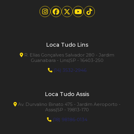
Loca Tudo Lins
R. Elías Gonçalves Salvador 280 - Jardim
Guanabara - Lins|SP - 16403-250
(14) 3532-2946
Loca Tudo Assis
Av. Durvalino Binato 475 - Jardim Aeroporto -
Assis|SP - 19813-170
(18) 98186-0134