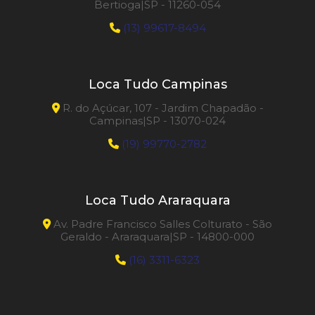
Bertioga|SP - 11260-054
(13) 99617-8494
Loca Tudo Campinas
R. do Açúcar, 107 - Jardim Chapadão -
Campinas|SP - 13070-024
(19) 99770-2782
Loca Tudo Araraquara
Av. Padre Francisco Salles Colturato - São
Geraldo - Araraquara|SP - 14800-000
(16) 3311-6323