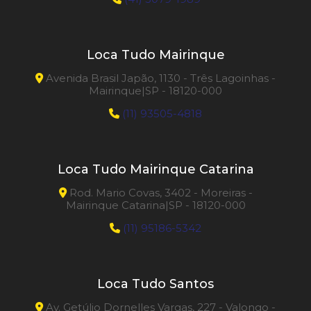
Loca Tudo Mairinque
Avenida Brasil Japão, 1130 - Três Lagoinhas -
Mairinque|SP - 18120-000
(11) 93505-4818
Loca Tudo Mairinque Catarina
Rod. Mario Covas, 3402 - Moreiras -
Mairinque Catarina|SP - 18120-000
(11) 95186-5342
Loca Tudo Santos
Av. Getúlio Dornelles Vargas, 227 - Valongo -