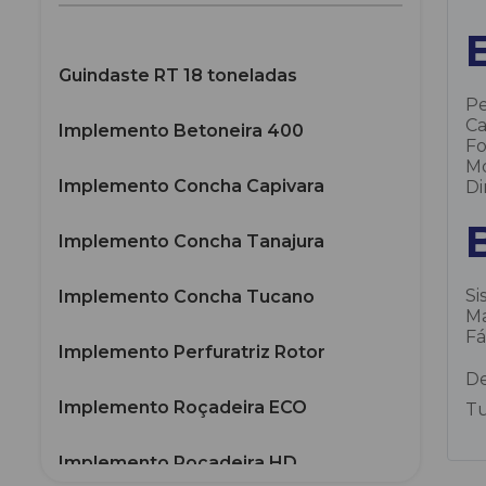
Guindaste RT 18 toneladas
Pe
Ca
Implemento Betoneira 400
Fo
Mo
Implemento Concha Capivara
Di
Implemento Concha Tanajura
Si
Implemento Concha Tucano
Ma
Fá
Implemento Perfuratriz Rotor
De
Implemento Roçadeira ECO
Tu
Implemento Roçadeira HD