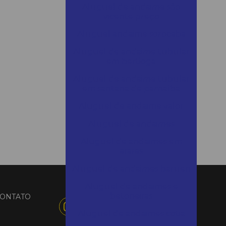
Aluguel de andaime são
vicente preço
Aluguel andaime sorocaba
Aluguel de andaime tubular
em bertioga
Aluguel de andaime tubular
em santana de parnaíba
Aluguel de andaime valor
Aluguel de andaimes
Aluguel de andaimes em
araras
Aluguel de andaimes barueri
Aluguel de andaimes e
betoneiras
ONTATO
Aluguel de andaimes cotia