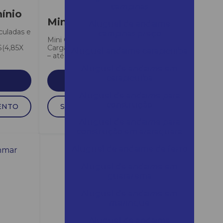
campinas
ínio
Mini grua 500 kg
Aluguel de andaime
culadas e
campinas preço
Mini Grua 500 kgCapacidade de
(4,85X
Carga – 500 kgAltura de elevação
Aluguel andaime carapicuiba
– até 80 mtsVelocidade...
Aluguel de andaime em
carapicuíba
SAIBA MAIS
Aluguel de andaime para
construção
ENTO
SOLICITAR ORÇAMENTO
Aluguel de andaime para
construção em araraquara
Aluguel de andaime de ferro
Aluguel de andaime em
guararema
Aluguel de andaime em
mairinque
Aluguel de andaime