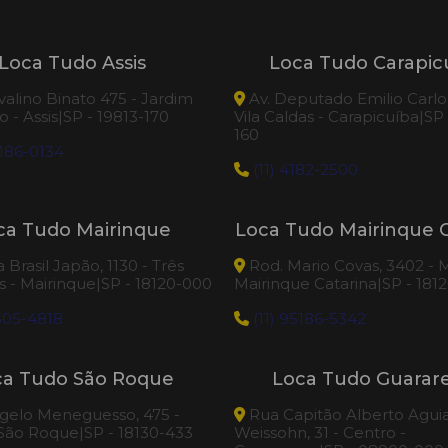
Loca Tudo Assis
Loca Tudo Carapic
valino Binato 475 - Jardim
Av. Deputado Emilio Carlos
 - Assis|SP - 19813-170
Vila Caldas - Carapicuíba|SP
160
186-0134
(11) 4182-2500
ca Tudo Mairinque
Loca Tudo Mairinque C
Brasil Japão, 1130 - Três
Rod. Mario Covas, 3402 - M
 - Mairinque|SP - 18120-000
Mairinque Catarina|SP - 181
505-4818
(11) 95186-5342
ca Tudo São Roque
Loca Tudo Guara
elo Meneguesso, 475 -
Rua Capitão Alberto Agui
 São Roque|SP - 18130-433
Weissohn, 31 - Centro -