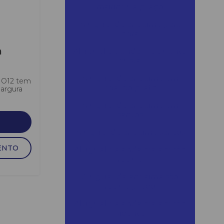
mairinque preço
Aluguel de andaime para
obra
a
Aluguel de andaime quanto
custa
Aluguel de andaime em
VIO12 tem
ribeirão preto
largura
Aluguel de andaime em
santos
Aluguel de andaime santos
ENTO
Aluguel de andaime em são
roque
Aluguel de andaime são
roque preço
Aluguel de andaime em são
vicente