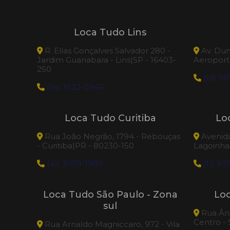
Loca Tudo Lins
R. Elías Gonçalves Salvador 280 -
Av. Dur
Jardim Guanabara - Lins|SP - 16403-
Aeroporto
250
(18) 98
(14) 3532-2946
Loca Tudo Curitiba
Lo
Rua João Negrão, 1794 - Rebouças
Avenida 
- Curitiba|PR - 80230-150
Lagoinhas
(41) 3079-1989
(11) 93
Loca Tudo São Paulo - Zona
Lo
sul
Rua Âng
Centro -
Rua Arnaldo Magniccaro, 972 - Vila