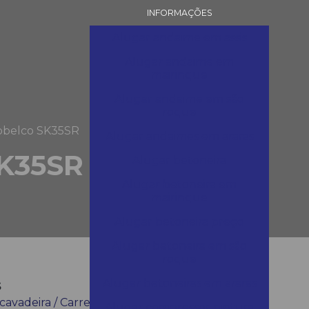
INFORMAÇÕES
Alugar andaime em assis
Alugar andaime em
mairinque
Alugar andaime em são
roque
Kobelco SK35SR
Alugar andaimes em araras
SK35SR
Alugar betoneira
Alugar betoneira em
mairinque
Alugar betoneira preço
Alugar betoneira em são
roque
s
Alugar betoneiras em araras
scavadeira / Carregadeira
Alugar compressor pintura