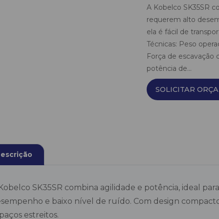
A Kobelco SK35SR com
requerem alto desem
ela é fácil de transp
Técnicas: Peso opera
Força de escavação 
potência de...
SOLICITAR ORÇ
escrição
Kobelco SK35SR combina agilidade e potência, ideal pa
sempenho e baixo nível de ruído. Com design compacto, 
paços estreitos.