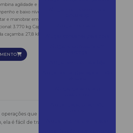
bina agilidade e potência, ideal para operações que
Alugar compressor para
penho e baixo nível de ruído. Com design compacto,
pintura sp
ortar e manobrar em espaços estreitos. Especificações
Alugar container
cional: 3.770 kg Capacidade da caçamba: 0,11 m³
da caçamba: 27,8 kN Motor: Yanmar 3TNV82A-B,
Alugar container para obra
Alugar eletrosserra em
Bertioga
AMENTO
Alugar escoras para laje
Alugar esmerilhadeira em são
vicente
Alugar gerador em
mairinque
Alugar gerador em são
roque
ra operações que requerem alto
Alugar giro zero em araras
ela é fácil de transportar e manobrar em
Alugar lavadora em campinas