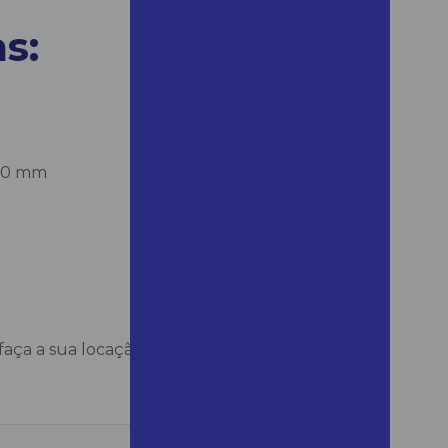
Alugar lixadeira de parede
s:
em campinas
Alugar máquina raspa taco
em guarujá
Alugar martelete em
mairinque
510 mm
Alugar martelete rompedor
em assis
Alugar martelete em são
roque
Alugar motosserra a bateria
em bertioga
 faça a sua locação hoje mesmo com a Loca-
Alugar motosserra em
mairinque
Alugar roçadeira em são
roque