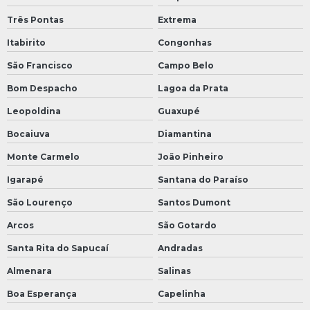
Três Pontas
Extrema
Itabirito
Congonhas
São Francisco
Campo Belo
Bom Despacho
Lagoa da Prata
Leopoldina
Guaxupé
Bocaiuva
Diamantina
Monte Carmelo
João Pinheiro
Igarapé
Santana do Paraíso
São Lourenço
Santos Dumont
Arcos
São Gotardo
Santa Rita do Sapucaí
Andradas
Almenara
Salinas
Boa Esperança
Capelinha