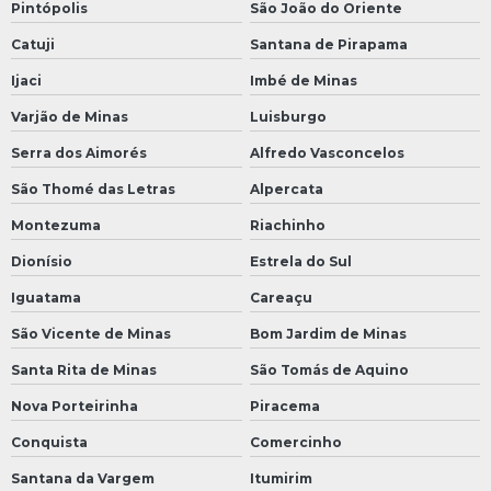
Pintópolis
São João do Oriente
Catuji
Santana de Pirapama
Ijaci
Imbé de Minas
Varjão de Minas
Luisburgo
Serra dos Aimorés
Alfredo Vasconcelos
São Thomé das Letras
Alpercata
Montezuma
Riachinho
Dionísio
Estrela do Sul
Iguatama
Careaçu
São Vicente de Minas
Bom Jardim de Minas
Santa Rita de Minas
São Tomás de Aquino
Nova Porteirinha
Piracema
Conquista
Comercinho
Santana da Vargem
Itumirim