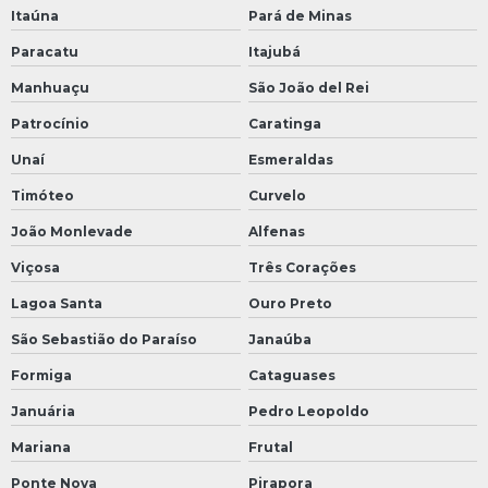
Itaúna
Pará de Minas
Paracatu
Itajubá
Manhuaçu
São João del Rei
Patrocínio
Caratinga
Unaí
Esmeraldas
Timóteo
Curvelo
João Monlevade
Alfenas
Viçosa
Três Corações
Lagoa Santa
Ouro Preto
São Sebastião do Paraíso
Janaúba
Formiga
Cataguases
Januária
Pedro Leopoldo
Mariana
Frutal
Ponte Nova
Pirapora