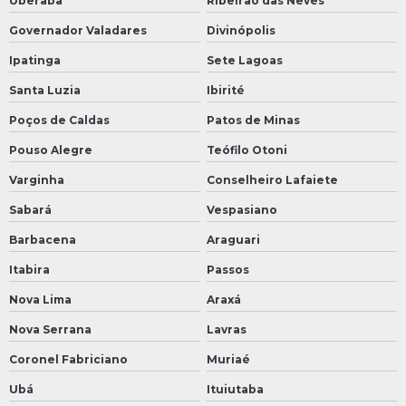
Uberaba
Ribeirão das Neves
Governador Valadares
Divinópolis
Ipatinga
Sete Lagoas
Santa Luzia
Ibirité
Poços de Caldas
Patos de Minas
Pouso Alegre
Teófilo Otoni
Varginha
Conselheiro Lafaiete
Sabará
Vespasiano
Barbacena
Araguari
Itabira
Passos
Nova Lima
Araxá
Nova Serrana
Lavras
Coronel Fabriciano
Muriaé
Ubá
Ituiutaba