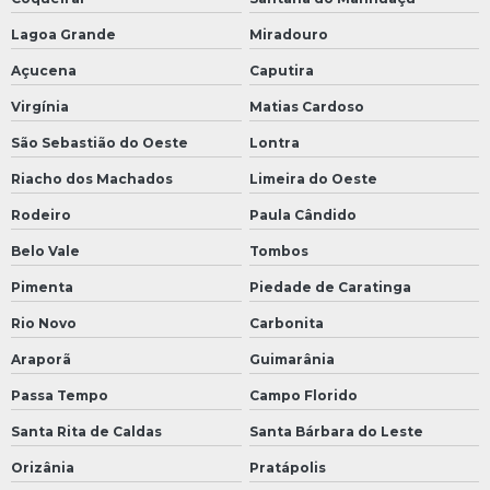
Lagoa Grande
Miradouro
Açucena
Caputira
Virgínia
Matias Cardoso
São Sebastião do Oeste
Lontra
Riacho dos Machados
Limeira do Oeste
Rodeiro
Paula Cândido
Belo Vale
Tombos
Pimenta
Piedade de Caratinga
Rio Novo
Carbonita
Araporã
Guimarânia
Passa Tempo
Campo Florido
Santa Rita de Caldas
Santa Bárbara do Leste
Orizânia
Pratápolis