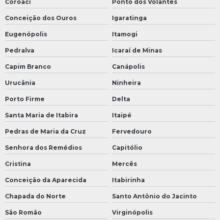
Coroaci
Ponto dos Volantes
Conceição dos Ouros
Igaratinga
Eugenópolis
Itamogi
Pedralva
Icaraí de Minas
Capim Branco
Canápolis
Urucânia
Ninheira
Porto Firme
Delta
Santa Maria de Itabira
Itaipé
Pedras de Maria da Cruz
Fervedouro
Senhora dos Remédios
Capitólio
Cristina
Mercês
Conceição da Aparecida
Itabirinha
Chapada do Norte
Santo Antônio do Jacinto
São Romão
Virginópolis