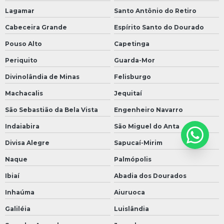
Lagamar
Santo Antônio do Retiro
Cabeceira Grande
Espírito Santo do Dourado
Pouso Alto
Capetinga
Periquito
Guarda-Mor
Divinolândia de Minas
Felisburgo
Machacalis
Jequitaí
São Sebastião da Bela Vista
Engenheiro Navarro
Indaiabira
São Miguel do Anta
Divisa Alegre
Sapucaí-Mirim
Naque
Palmópolis
Ibiaí
Abadia dos Dourados
Inhaúma
Aiuruoca
Galiléia
Luislândia