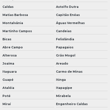
Caldas
Astolfo Dutra
Matias Barbosa
Capitão Enéas
Montalvânia
Águas Vermelhas
Martinho Campos
Candeias
Bicas
Felixlândia
Abre Campo
Papagaios
Alterosa
Grão Mogol
Joaíma
Areado
Itaguara
Carmo de Minas
Guapé
Itinga
Ataléia
Itapagipe
Poté
Mirabela
Miraí
Engenheiro Caldas