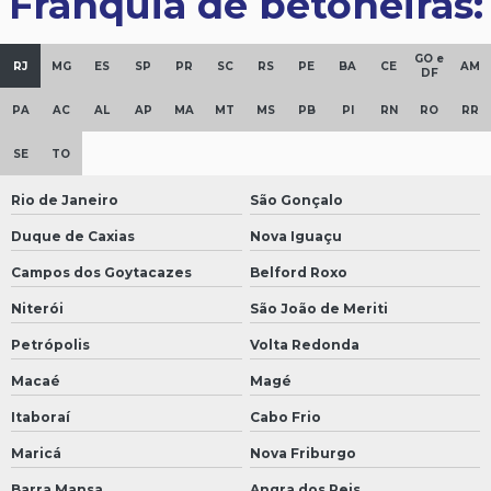
Franquia de betoneiras:
GO e
RJ
MG
ES
SP
PR
SC
RS
PE
BA
CE
AM
DF
PA
AC
AL
AP
MA
MT
MS
PB
PI
RN
RO
RR
SE
TO
Rio de Janeiro
São Gonçalo
Duque de Caxias
Nova Iguaçu
Campos dos Goytacazes
Belford Roxo
Niterói
São João de Meriti
Petrópolis
Volta Redonda
Macaé
Magé
Itaboraí
Cabo Frio
Maricá
Nova Friburgo
Barra Mansa
Angra dos Reis