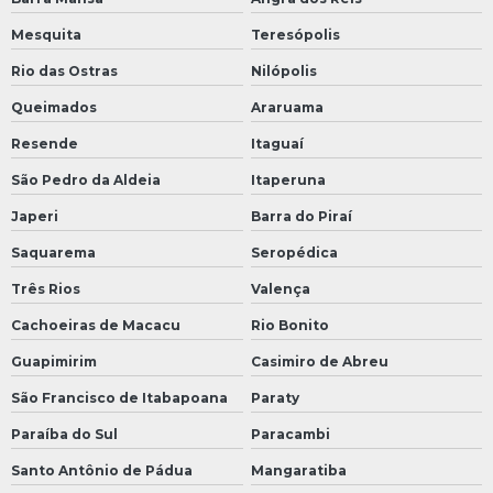
Mesquita
Teresópolis
Rio das Ostras
Nilópolis
Queimados
Araruama
Resende
Itaguaí
São Pedro da Aldeia
Itaperuna
Japeri
Barra do Piraí
Saquarema
Seropédica
Três Rios
Valença
Cachoeiras de Macacu
Rio Bonito
Guapimirim
Casimiro de Abreu
São Francisco de Itabapoana
Paraty
Paraíba do Sul
Paracambi
Santo Antônio de Pádua
Mangaratiba