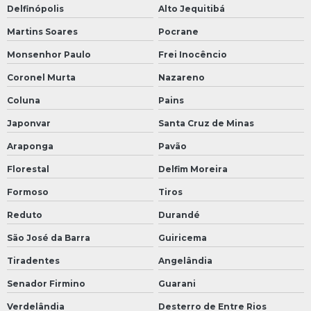
Delfinópolis
Alto Jequitibá
Martins Soares
Pocrane
Monsenhor Paulo
Frei Inocêncio
Coronel Murta
Nazareno
Coluna
Pains
Japonvar
Santa Cruz de Minas
Araponga
Pavão
Florestal
Delfim Moreira
Formoso
Tiros
Reduto
Durandé
São José da Barra
Guiricema
Tiradentes
Angelândia
Senador Firmino
Guarani
Verdelândia
Desterro de Entre Rios