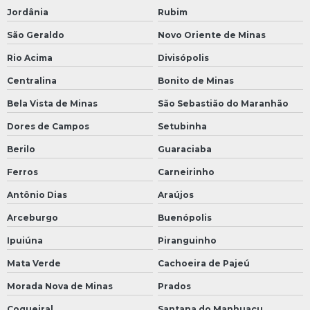
Jordânia
Rubim
São Geraldo
Novo Oriente de Minas
Rio Acima
Divisópolis
Centralina
Bonito de Minas
Bela Vista de Minas
São Sebastião do Maranhão
Dores de Campos
Setubinha
Berilo
Guaraciaba
Ferros
Carneirinho
Antônio Dias
Araújos
Arceburgo
Buenópolis
Ipuiúna
Piranguinho
Mata Verde
Cachoeira de Pajeú
Morada Nova de Minas
Prados
Coqueiral
Santana do Manhuaçu