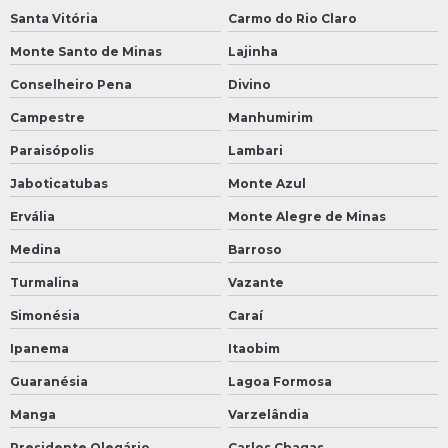
Santa Vitória
Carmo do Rio Claro
Monte Santo de Minas
Lajinha
Conselheiro Pena
Divino
Campestre
Manhumirim
Paraisópolis
Lambari
Jaboticatubas
Monte Azul
Ervália
Monte Alegre de Minas
Medina
Barroso
Turmalina
Vazante
Simonésia
Caraí
Ipanema
Itaobim
Guaranésia
Lagoa Formosa
Manga
Varzelândia
Presidente Olegário
Carlos Chagas