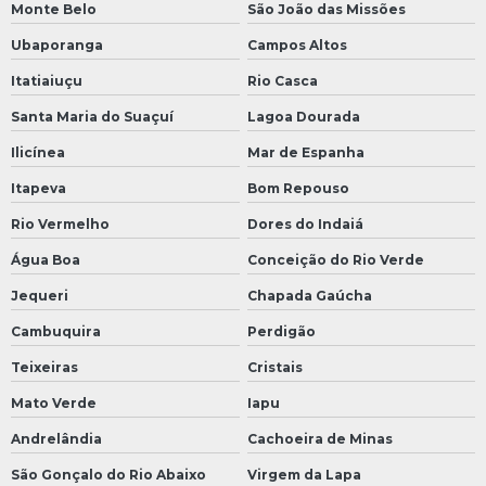
Monte Belo
São João das Missões
Ubaporanga
Campos Altos
Itatiaiuçu
Rio Casca
Santa Maria do Suaçuí
Lagoa Dourada
Ilicínea
Mar de Espanha
Itapeva
Bom Repouso
Rio Vermelho
Dores do Indaiá
Água Boa
Conceição do Rio Verde
Jequeri
Chapada Gaúcha
Cambuquira
Perdigão
Teixeiras
Cristais
Mato Verde
Iapu
Andrelândia
Cachoeira de Minas
São Gonçalo do Rio Abaixo
Virgem da Lapa