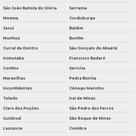
São João Batista do Glória
Serrania
Moema
Cordisburgo
Jacuí
Baldim
Munhoz
Bonfim
Curral de Dentro
São Gonçalo do Abaeté
Inimutaba
Francisco Badaró
Confins
Sericita
Maravilhas
Pedra Bonita
Inconfidentes
Cônego Marinho
Toledo
Iraí de Minas
Claro dos Poções
São Pedro dos Ferros
Guidoval
São Roque de Minas
Lassance
Coimbra