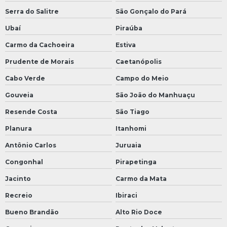
Serra do Salitre
São Gonçalo do Pará
Ubaí
Piraúba
Carmo da Cachoeira
Estiva
Prudente de Morais
Caetanópolis
Cabo Verde
Campo do Meio
Gouveia
São João do Manhuaçu
Resende Costa
São Tiago
Planura
Itanhomi
Antônio Carlos
Juruaia
Congonhal
Pirapetinga
Jacinto
Carmo da Mata
Recreio
Ibiraci
Bueno Brandão
Alto Rio Doce