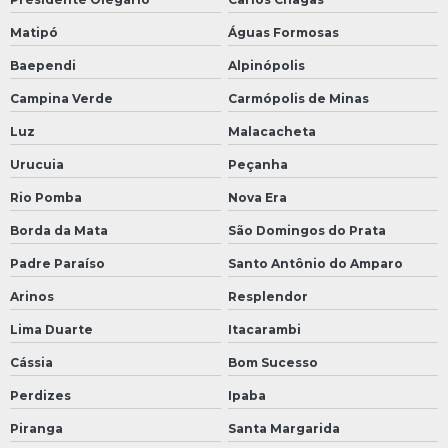
Matipó
Águas Formosas
Baependi
Alpinópolis
Campina Verde
Carmópolis de Minas
Luz
Malacacheta
Urucuia
Peçanha
Rio Pomba
Nova Era
Borda da Mata
São Domingos do Prata
Padre Paraíso
Santo Antônio do Amparo
Arinos
Resplendor
Lima Duarte
Itacarambi
Cássia
Bom Sucesso
Perdizes
Ipaba
Piranga
Santa Margarida