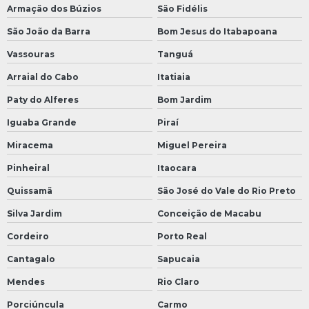
Armação dos Búzios
São Fidélis
São João da Barra
Bom Jesus do Itabapoana
Vassouras
Tanguá
Arraial do Cabo
Itatiaia
Paty do Alferes
Bom Jardim
Iguaba Grande
Piraí
Miracema
Miguel Pereira
Pinheiral
Itaocara
Quissamã
São José do Vale do Rio Preto
Silva Jardim
Conceição de Macabu
Cordeiro
Porto Real
Cantagalo
Sapucaia
Mendes
Rio Claro
Porciúncula
Carmo