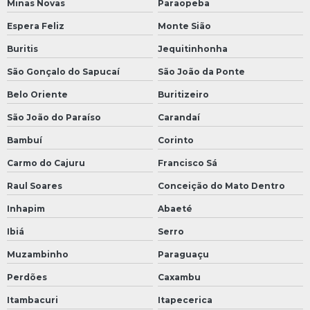
Minas Novas
Paraopeba
Espera Feliz
Monte Sião
Buritis
Jequitinhonha
São Gonçalo do Sapucaí
São João da Ponte
Belo Oriente
Buritizeiro
São João do Paraíso
Carandaí
Bambuí
Corinto
Carmo do Cajuru
Francisco Sá
Raul Soares
Conceição do Mato Dentro
Inhapim
Abaeté
Ibiá
Serro
Muzambinho
Paraguaçu
Perdões
Caxambu
Itambacuri
Itapecerica