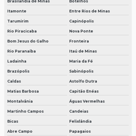
Brasilândia de Minas
Botelhos
Itamonte
Entre Rios de Minas
Tarumirim
Capinópolis
Rio Piracicaba
Nova Ponte
Bom Jesus do Galho
Fronteira
Rio Paranaíba
Itaú de Minas
Ladainha
Maria da Fé
Brazópolis
Sabinópolis
Caldas
Astolfo Dutra
Matias Barbosa
Capitão Enéas
Montalvânia
Águas Vermelhas
Martinho Campos
Candeias
Bicas
Felixlândia
Abre Campo
Papagaios