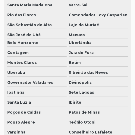
Santa Maria Madalena
Varre-Sai
Rio das Flores
Comendador Levy Gasparian
São Sebastião do Alto
Laje do Muriaé
São José de Ubá
Macuco
Belo Horizonte
Uberlândia
Contagem
Juiz de Fora
Montes Claros
Betim
Uberaba
Ribeirão das Neves
Governador Valadares
Divinópolis
Ipatinga
Sete Lagoas
Santa Luzia
Ibirité
Poços de Caldas
Patos de Minas
Pouso Alegre
Teófilo Otoni
Varginha
Conselheiro Lafaiete