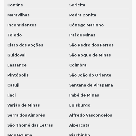
Confins
Sericita
Maravilhas
Pedra Bonita
Inconfidentes
Cônego Marinho
Toledo
Iraí de Minas
Claro dos Poções
São Pedro dos Ferros
Guidoval
São Roque de Minas
Lassance
Coimbra
Pintópolis
São João do Oriente
Catuji
Santana de Pirapama
Ijaci
Imbé de Minas
Varjão de Minas
Luisburgo
Serra dos Aimorés
Alfredo Vasconcelos
São Thomé das Letras
Alpercata
Montezuma
Riachinho