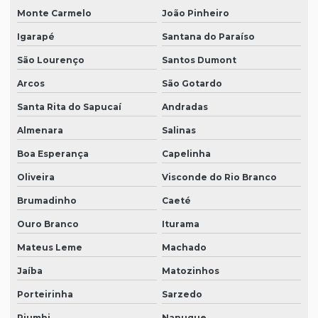
Monte Carmelo
João Pinheiro
Igarapé
Santana do Paraíso
São Lourenço
Santos Dumont
Arcos
São Gotardo
Santa Rita do Sapucaí
Andradas
Almenara
Salinas
Boa Esperança
Capelinha
Oliveira
Visconde do Rio Branco
Brumadinho
Caeté
Ouro Branco
Iturama
Mateus Leme
Machado
Jaíba
Matozinhos
Porteirinha
Sarzedo
Piumhi
Nanuque