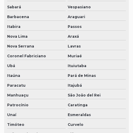
Sabará
Vespasiano
Barbacena
Araguari
Itabira
Passos
Nova Lima
Araxá
Nova Serrana
Lavras
Coronel Fabriciano
Muriaé
Ubá
Ituiutaba
Itaúna
Pará de Minas
Paracatu
Itajubá
Manhuaçu
São João del Rei
Patrocínio
Caratinga
Unaí
Esmeraldas
Timóteo
Curvelo