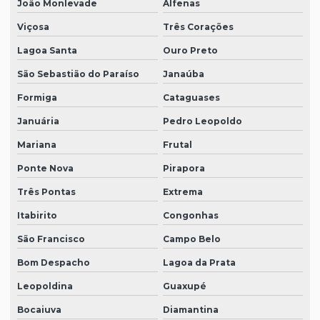
João Monlevade
Alfenas
Viçosa
Três Corações
Lagoa Santa
Ouro Preto
São Sebastião do Paraíso
Janaúba
Formiga
Cataguases
Januária
Pedro Leopoldo
Mariana
Frutal
Ponte Nova
Pirapora
Três Pontas
Extrema
Itabirito
Congonhas
São Francisco
Campo Belo
Bom Despacho
Lagoa da Prata
Leopoldina
Guaxupé
Bocaiuva
Diamantina