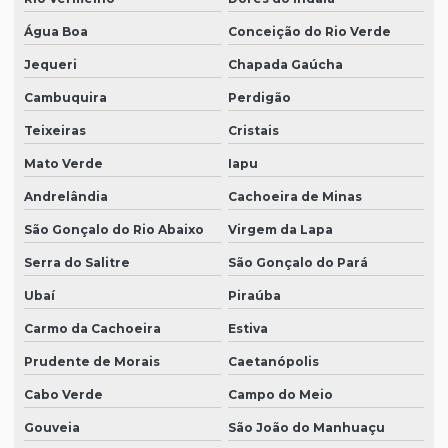
Água Boa
Conceição do Rio Verde
Jequeri
Chapada Gaúcha
Cambuquira
Perdigão
Teixeiras
Cristais
Mato Verde
Iapu
Andrelândia
Cachoeira de Minas
São Gonçalo do Rio Abaixo
Virgem da Lapa
Serra do Salitre
São Gonçalo do Pará
Ubaí
Piraúba
Carmo da Cachoeira
Estiva
Prudente de Morais
Caetanópolis
Cabo Verde
Campo do Meio
Gouveia
São João do Manhuaçu