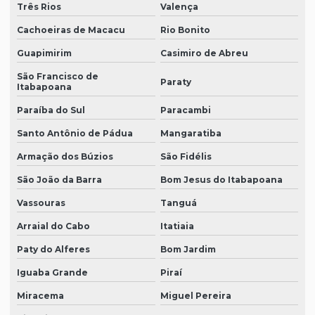
Três Rios
Valença
Cachoeiras de Macacu
Rio Bonito
Guapimirim
Casimiro de Abreu
São Francisco de
Paraty
Itabapoana
Paraíba do Sul
Paracambi
Santo Antônio de Pádua
Mangaratiba
Armação dos Búzios
São Fidélis
São João da Barra
Bom Jesus do Itabapoana
Vassouras
Tanguá
Arraial do Cabo
Itatiaia
Paty do Alferes
Bom Jardim
Iguaba Grande
Piraí
Miracema
Miguel Pereira