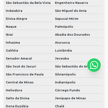
São Sebastião da Bela Vista
Engenheiro Navarro
Indaiabira
São Miguel do Anta
Divisa Alegre
Sapucaí-Mirim
Naque
Palmópolis
Ibiaí
Abadia dos Dourados
Inhaúma
Aiuruoca
Galiléia
Luislândia
Senador Amaral
Jeceaba
São José do Jacuri
São Sebastião do Anta
São Francisco de Paula
Silvianópolis
Central de Minas
Indianópolis
Heliodora
Córrego Fundo
Salto da Divisa
Jenipapo de Minas
Dona Euzébia
Chalé