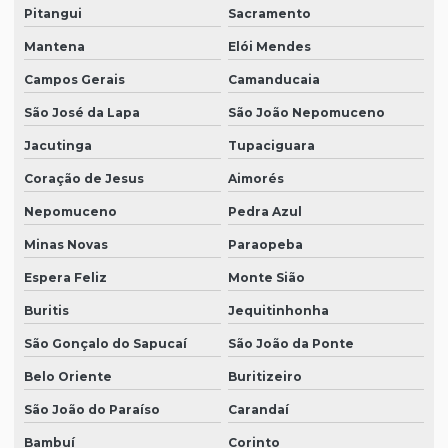
Pitangui
Sacramento
Mantena
Elói Mendes
Campos Gerais
Camanducaia
São José da Lapa
São João Nepomuceno
Jacutinga
Tupaciguara
Coração de Jesus
Aimorés
Nepomuceno
Pedra Azul
Minas Novas
Paraopeba
Espera Feliz
Monte Sião
Buritis
Jequitinhonha
São Gonçalo do Sapucaí
São João da Ponte
Belo Oriente
Buritizeiro
São João do Paraíso
Carandaí
Bambuí
Corinto