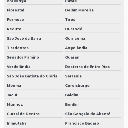
Araponga
Pavão
Florestal
Delfim Moreira
Formoso
Tiros
Reduto
Durandé
São José da Barra
Guiricema
Tiradentes
Angelândia
Senador Firmino
Guarani
Verdelândia
Desterro de Entre Rios
São João Batista do Glória
Serrania
Moema
Cordisburgo
Jacuí
Baldim
Munhoz
Bonfim
Curral de Dentro
São Gonçalo do Abaeté
Inimutaba
Francisco Badaró