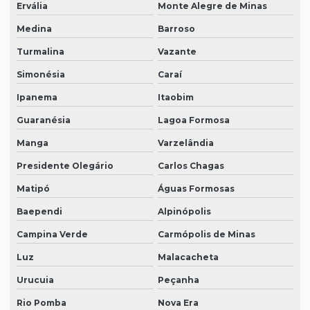
Ervália
Monte Alegre de Minas
Medina
Barroso
Turmalina
Vazante
Simonésia
Caraí
Ipanema
Itaobim
Guaranésia
Lagoa Formosa
Manga
Varzelândia
Presidente Olegário
Carlos Chagas
Matipó
Águas Formosas
Baependi
Alpinópolis
Campina Verde
Carmópolis de Minas
Luz
Malacacheta
Urucuia
Peçanha
Rio Pomba
Nova Era