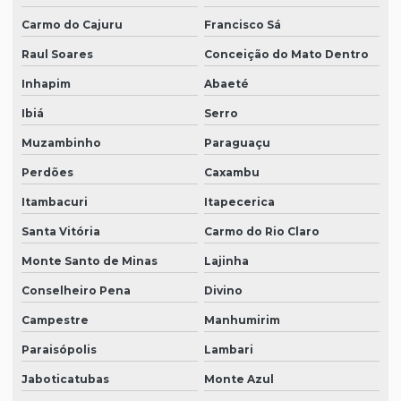
Carmo do Cajuru
Francisco Sá
Raul Soares
Conceição do Mato Dentro
Inhapim
Abaeté
Ibiá
Serro
Muzambinho
Paraguaçu
Perdões
Caxambu
Itambacuri
Itapecerica
Santa Vitória
Carmo do Rio Claro
Monte Santo de Minas
Lajinha
Conselheiro Pena
Divino
Campestre
Manhumirim
Paraisópolis
Lambari
Jaboticatubas
Monte Azul