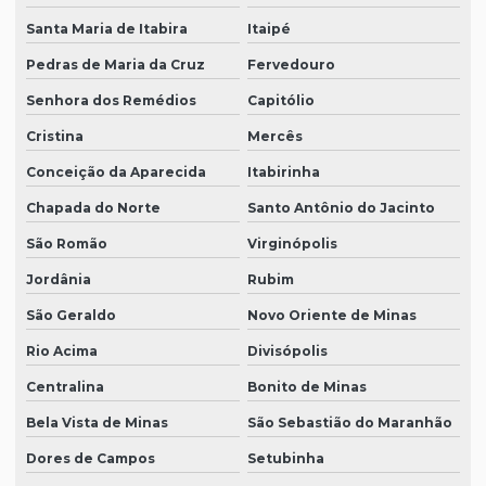
Santa Maria de Itabira
Itaipé
Pedras de Maria da Cruz
Fervedouro
Senhora dos Remédios
Capitólio
Cristina
Mercês
Conceição da Aparecida
Itabirinha
Chapada do Norte
Santo Antônio do Jacinto
São Romão
Virginópolis
Jordânia
Rubim
São Geraldo
Novo Oriente de Minas
Rio Acima
Divisópolis
Centralina
Bonito de Minas
Bela Vista de Minas
São Sebastião do Maranhão
Dores de Campos
Setubinha