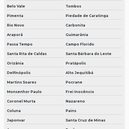
Belo Vale
Tombos
Pimenta
Piedade de Caratinga
Rio Novo
Carbonita
Araporã
Guimarânia
Passa Tempo
Campo Florido
Santa Rita de Caldas
Santa Bárbara do Leste
Orizânia
Pratápolis
Delfinópolis
Alto Jequitibá
Martins Soares
Pocrane
Monsenhor Paulo
Frei Inocêncio
Coronel Murta
Nazareno
Coluna
Pains
Japonvar
Santa Cruz de Minas