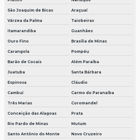
São Joaquim de Bicas
Araçuaí
Várzea da Palma
Taiobeiras
Itamarandiba
Guanhães
Ouro Fino
Brasília de Minas
Carangola
Pompéu
Barão de Cocais
Além Paraíba
Juatuba
Santa Bárbara
Espinosa
Cláudio
Cambuí
Carmo do Paranaíba
Três Marias
Coromandel
Conceição das Alagoas
Prata
Rio Pardo de Minas
Mutum
Santo Antônio do Monte
Novo Cruzeiro