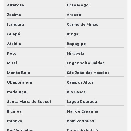
Alterosa
Grão Mogol
Joaíma
Areado
Itaguara
Carmo de Minas
Guapé
Itinga
Ataléia
Itapagipe
Poté
Mirabela
Miraí
Engenheiro Caldas
Monte Belo
São João das Missões
Ubaporanga
Campos Altos
Itatiaiuçu
Rio Casca
Santa Maria do Suaçuí
Lagoa Dourada
Ilicínea
Mar de Espanha
Itapeva
Bom Repouso
Rio Vermelho
Dores do Indaiá