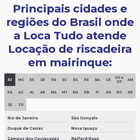
Principais cidades e
regiões do Brasil onde
a Loca Tudo atende
Locação de riscadeira
em mairinque:
GO e
RJ
MG
ES
SP
PR
SC
RS
PE
BA
CE
AM
DF
PA
AC
AL
AP
MA
MT
MS
PB
PI
RN
RO
RR
SE
TO
Rio de Janeiro
São Gonçalo
Duque de Caxias
Nova Iguaçu
Campos dos Goytacazes
Belford Roxo