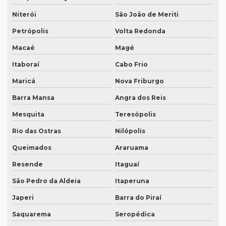
Niterói
São João de Meriti
Petrópolis
Volta Redonda
Macaé
Magé
Itaboraí
Cabo Frio
Maricá
Nova Friburgo
Barra Mansa
Angra dos Reis
Mesquita
Teresópolis
Rio das Ostras
Nilópolis
Queimados
Araruama
Resende
Itaguaí
São Pedro da Aldeia
Itaperuna
Japeri
Barra do Piraí
Saquarema
Seropédica