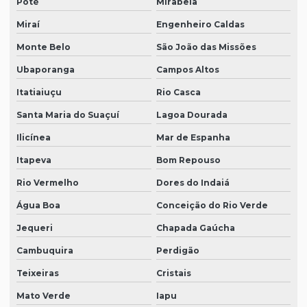
Poté
Mirabela
Miraí
Engenheiro Caldas
Monte Belo
São João das Missões
Ubaporanga
Campos Altos
Itatiaiuçu
Rio Casca
Santa Maria do Suaçuí
Lagoa Dourada
Ilicínea
Mar de Espanha
Itapeva
Bom Repouso
Rio Vermelho
Dores do Indaiá
Água Boa
Conceição do Rio Verde
Jequeri
Chapada Gaúcha
Cambuquira
Perdigão
Teixeiras
Cristais
Mato Verde
Iapu