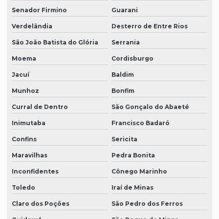
Senador Firmino
Guarani
Verdelândia
Desterro de Entre Rios
São João Batista do Glória
Serrania
Moema
Cordisburgo
Jacuí
Baldim
Munhoz
Bonfim
Curral de Dentro
São Gonçalo do Abaeté
Inimutaba
Francisco Badaró
Confins
Sericita
Maravilhas
Pedra Bonita
Inconfidentes
Cônego Marinho
Toledo
Iraí de Minas
Claro dos Poções
São Pedro dos Ferros