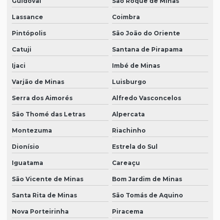
Guidoval
São Roque de Minas
Lassance
Coimbra
Pintópolis
São João do Oriente
Catuji
Santana de Pirapama
Ijaci
Imbé de Minas
Varjão de Minas
Luisburgo
Serra dos Aimorés
Alfredo Vasconcelos
São Thomé das Letras
Alpercata
Montezuma
Riachinho
Dionísio
Estrela do Sul
Iguatama
Careaçu
São Vicente de Minas
Bom Jardim de Minas
Santa Rita de Minas
São Tomás de Aquino
Nova Porteirinha
Piracema