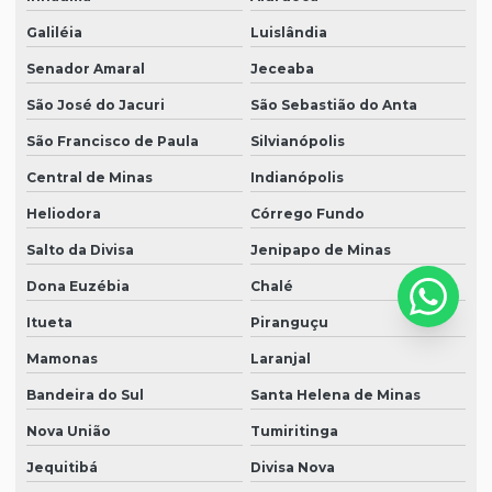
Galiléia
Luislândia
Senador Amaral
Jeceaba
São José do Jacuri
São Sebastião do Anta
São Francisco de Paula
Silvianópolis
Central de Minas
Indianópolis
Heliodora
Córrego Fundo
Salto da Divisa
Jenipapo de Minas
Dona Euzébia
Chalé
Itueta
Piranguçu
Mamonas
Laranjal
Bandeira do Sul
Santa Helena de Minas
Nova União
Tumiritinga
Jequitibá
Divisa Nova