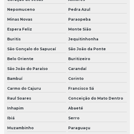
Nepomuceno
Pedra Azul
Minas Novas
Paraopeba
Espera Feliz
Monte Sião
Buritis
Jequitinhonha
São Gonçalo do Sapucaí
São João da Ponte
Belo Oriente
Buritizeiro
São João do Paraíso
Carandaí
Bambuí
Corinto
Carmo do Cajuru
Francisco Sá
Raul Soares
Conceição do Mato Dentro
Inhapim
Abaeté
Ibiá
Serro
Muzambinho
Paraguaçu