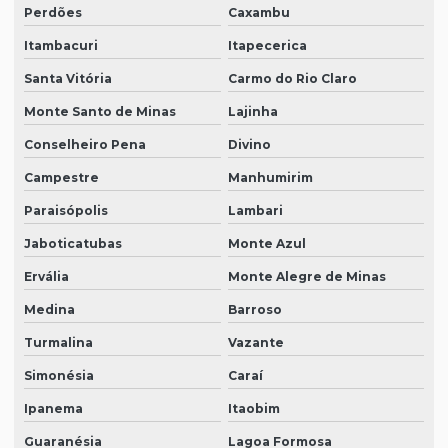
Perdões
Caxambu
Itambacuri
Itapecerica
Santa Vitória
Carmo do Rio Claro
Monte Santo de Minas
Lajinha
Conselheiro Pena
Divino
Campestre
Manhumirim
Paraisópolis
Lambari
Jaboticatubas
Monte Azul
Ervália
Monte Alegre de Minas
Medina
Barroso
Turmalina
Vazante
Simonésia
Caraí
Ipanema
Itaobim
Guaranésia
Lagoa Formosa