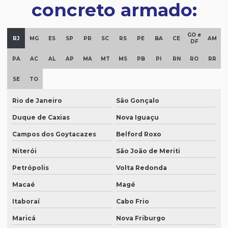
concreto armado:
GO e
RJ
MG
ES
SP
PR
SC
RS
PE
BA
CE
AM
DF
PA
AC
AL
AP
MA
MT
MS
PB
PI
RN
RO
RR
SE
TO
Rio de Janeiro
São Gonçalo
Duque de Caxias
Nova Iguaçu
Campos dos Goytacazes
Belford Roxo
Niterói
São João de Meriti
Petrópolis
Volta Redonda
Macaé
Magé
Itaboraí
Cabo Frio
Maricá
Nova Friburgo