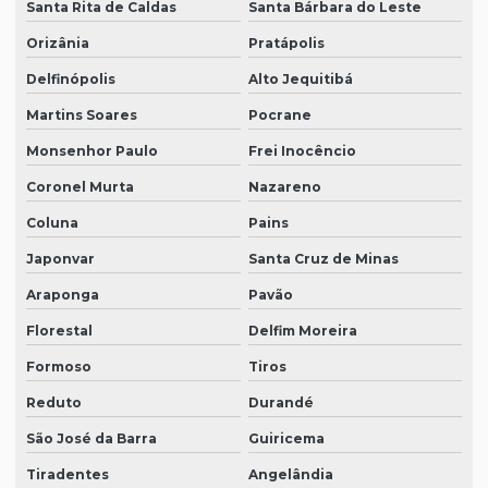
Santa Rita de Caldas
Santa Bárbara do Leste
Orizânia
Pratápolis
Delfinópolis
Alto Jequitibá
Martins Soares
Pocrane
Monsenhor Paulo
Frei Inocêncio
Coronel Murta
Nazareno
Coluna
Pains
Japonvar
Santa Cruz de Minas
Araponga
Pavão
Florestal
Delfim Moreira
Formoso
Tiros
Reduto
Durandé
São José da Barra
Guiricema
Tiradentes
Angelândia