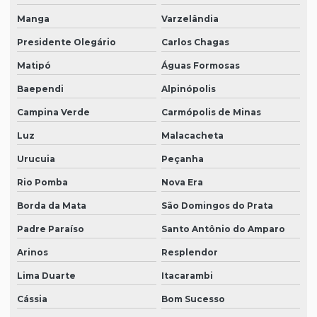
Manga
Varzelândia
Presidente Olegário
Carlos Chagas
Matipó
Águas Formosas
Baependi
Alpinópolis
Campina Verde
Carmópolis de Minas
Luz
Malacacheta
Urucuia
Peçanha
Rio Pomba
Nova Era
Borda da Mata
São Domingos do Prata
Padre Paraíso
Santo Antônio do Amparo
Arinos
Resplendor
Lima Duarte
Itacarambi
Cássia
Bom Sucesso