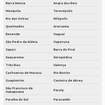
Barra Mansa
Angra dos Reis
Mesquita
Teresópolis
Rio das Ostras
Nilópolis
Queimados
Araruama
Resende
Itaguaí
São Pedro da Aldeia
Itaperuna
Japeri
Barra do Piraí
Saquarema
Seropédica
Três Rios
Valença
Cachoeiras de Macacu
Rio Bonito
Guapimirim
Casimiro de Abreu
São Francisco de
Paraty
Itabapoana
Paraíba do Sul
Paracambi