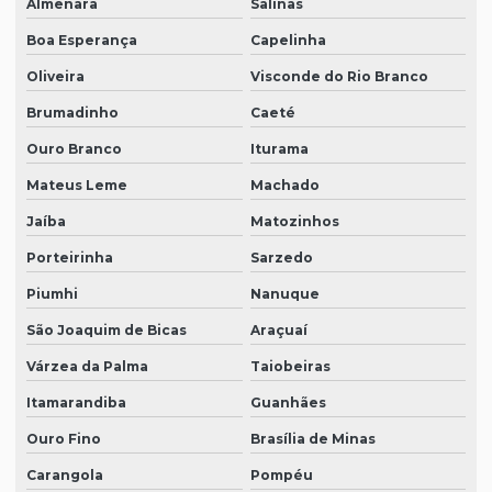
Almenara
Salinas
Boa Esperança
Capelinha
Oliveira
Visconde do Rio Branco
Brumadinho
Caeté
Ouro Branco
Iturama
Mateus Leme
Machado
Jaíba
Matozinhos
Porteirinha
Sarzedo
Piumhi
Nanuque
São Joaquim de Bicas
Araçuaí
Várzea da Palma
Taiobeiras
Itamarandiba
Guanhães
Ouro Fino
Brasília de Minas
Carangola
Pompéu