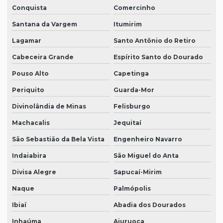
Conquista
Comercinho
Santana da Vargem
Itumirim
Lagamar
Santo Antônio do Retiro
Cabeceira Grande
Espírito Santo do Dourado
Pouso Alto
Capetinga
Periquito
Guarda-Mor
Divinolândia de Minas
Felisburgo
Machacalis
Jequitaí
São Sebastião da Bela Vista
Engenheiro Navarro
Indaiabira
São Miguel do Anta
Divisa Alegre
Sapucaí-Mirim
Naque
Palmópolis
Ibiaí
Abadia dos Dourados
Inhaúma
Aiuruoca