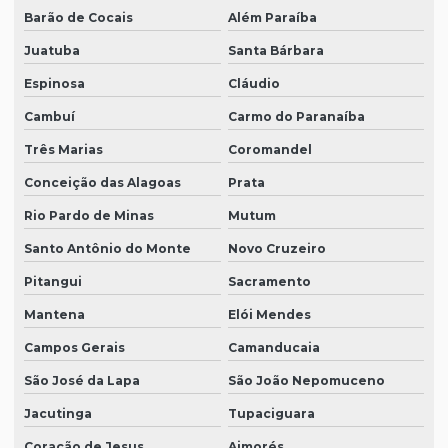
Barão de Cocais
Além Paraíba
Juatuba
Santa Bárbara
Espinosa
Cláudio
Cambuí
Carmo do Paranaíba
Três Marias
Coromandel
Conceição das Alagoas
Prata
Rio Pardo de Minas
Mutum
Santo Antônio do Monte
Novo Cruzeiro
Pitangui
Sacramento
Mantena
Elói Mendes
Campos Gerais
Camanducaia
São José da Lapa
São João Nepomuceno
Jacutinga
Tupaciguara
Coração de Jesus
Aimorés