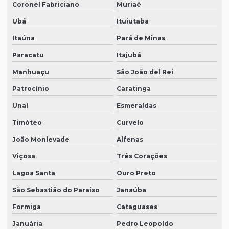
Coronel Fabriciano
Muriaé
Ubá
Ituiutaba
Itaúna
Pará de Minas
Paracatu
Itajubá
Manhuaçu
São João del Rei
Patrocínio
Caratinga
Unaí
Esmeraldas
Timóteo
Curvelo
João Monlevade
Alfenas
Viçosa
Três Corações
Lagoa Santa
Ouro Preto
São Sebastião do Paraíso
Janaúba
Formiga
Cataguases
Januária
Pedro Leopoldo