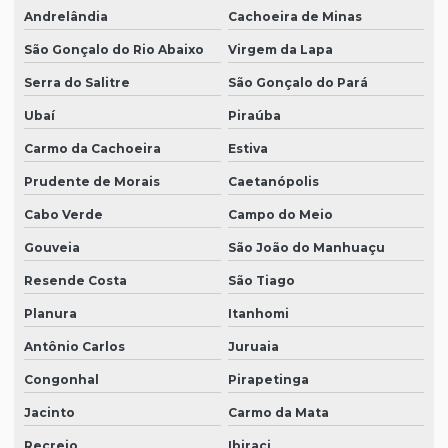
Andrelândia
Cachoeira de Minas
São Gonçalo do Rio Abaixo
Virgem da Lapa
Serra do Salitre
São Gonçalo do Pará
Ubaí
Piraúba
Carmo da Cachoeira
Estiva
Prudente de Morais
Caetanópolis
Cabo Verde
Campo do Meio
Gouveia
São João do Manhuaçu
Resende Costa
São Tiago
Planura
Itanhomi
Antônio Carlos
Juruaia
Congonhal
Pirapetinga
Jacinto
Carmo da Mata
Recreio
Ibiraci