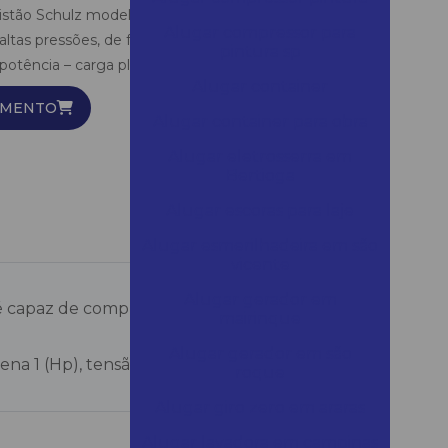
istão Schulz modelo Pro CSV-10/100, é capaz de
Alugar compressor para
altas pressões, de fácil manuseio.– Faixa de pressão
pintura sp
, potência – carga plena 1 (Hp), tensão 127/220V.
Alugar container
AMENTO
Alugar container para obra
Alugar eletrosserra em
Bertioga
Alugar escoras para laje
Alugar esmerilhadeira em são
vicente
Alugar gerador em
capaz de comprimir ar e gás a altas
mairinque
Alugar gerador em são
lena 1 (Hp), tensão 127/220V.
roque
Alugar giro zero em araras
Alugar lavadora em campinas