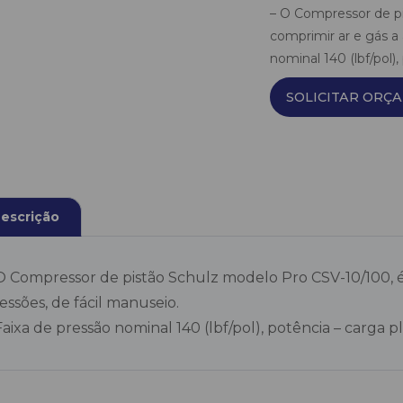
– O Compressor de p
comprimir ar e gás a 
nominal 140 (lbf/pol)
SOLICITAR ORÇ
escrição
O Compressor de pistão Schulz modelo Pro CSV-10/100, é 
essões, de fácil manuseio.
Faixa de pressão nominal 140 (lbf/pol), potência – carga p