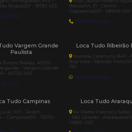
elo Meneguesso, 475 -
Rua Capitão Alberto Agui
 São Roque|SP - 18130-433
Weissohn, 31 - Centro -
Guararema|SP - 08900-000
3043-7998
(11) 93931-2584
Tudo Vargem Grande
Loca Tudo Ribeirão 
Paulista
Avenida Caramuru, 840 - A
Boa Vista - Ribeirão Preto|S
 Bunjiro Nakao, 46320 -
710
argarida, - Vargem Grande
SP - 06730-000
(16) 99626-2854
796-4545
ca Tudo Campinas
Loca Tudo Araraq
çúcar, 107 - Jardim
Av. Padre Francisco Salles
 - Campinas|SP - 13070-
- São Geraldo - Araraquara|S
14800-000