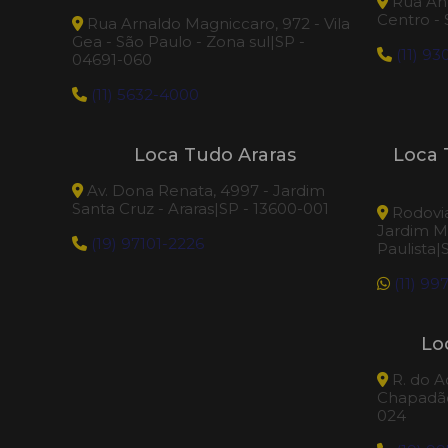
Rua Âng
Centro -
Rua Arnaldo Magniccaro, 972 - Vila
Gea - São Paulo - Zona sul|SP -
(11) 9
04691-060
(11) 5632-4000
Loca Tudo Araras
Loca 
Av. Dona Renata, 4997 - Jardim
Santa Cruz - Araras|SP - 13600-001
Rodovia
Jardim M
(19) 97101-2226
Paulista|
(11) 99
Lo
R. do A
Chapadão
024