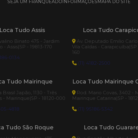
SEJA UM FRANQUEADO
INFORMAÇÕES
MAPA DO SITE
Loca Tudo Assis
Loca Tudo Carapic
valino Binato 475 - Jardim
Av. Deputado Emilio Carlos
 - Assis|SP - 19813-170
Vila Caldas - Carapicuíba|SP
160
186-0134
(11) 4182-2500
ca Tudo Mairinque
Loca Tudo Mairinque C
Brasil Japão, 1130 - Três
Rod. Mario Covas, 3402 - M
 - Mairinque|SP - 18120-000
Mairinque Catarina|SP - 181
505-4818
(11) 95186-5342
ca Tudo São Roque
Loca Tudo Guara