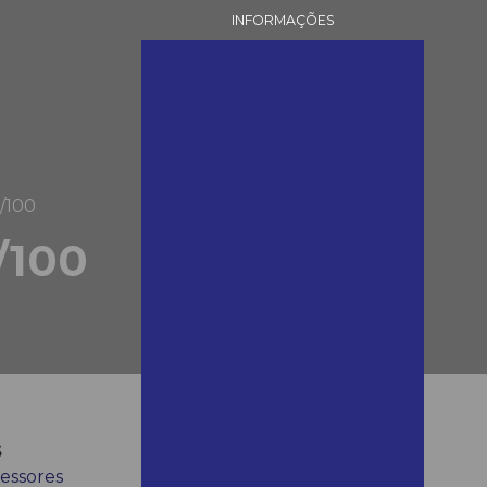
INFORMAÇÕES
Alugar andaime em assis
Alugar andaime em
mairinque
Alugar andaime em são
roque
/100
Alugar andaimes em araras
/100
Alugar betoneira
Alugar betoneira em
mairinque
Alugar betoneira preço
Alugar betoneira em são
roque
s
Alugar betoneiras em araras
essores
Alugar compressor pintura