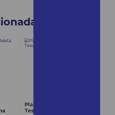
Alugar lixadeira de parede
em campinas
cionadas
Alugar máquina raspa taco
em guarujá
Alugar martelete em
mairinque
Alugar martelete rompedor
em assis
Alugar martelete em são
roque
Alugar motosserra a bateria
em bertioga
Alugar motosserra em
mairinque
Plataforma Elevatória
Alugar roçadeira em são
roque
na
Tesoura Elétrica ZS