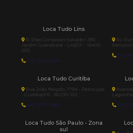
Loca Tudo Lins
R. Elías Gonçalves Salvador 280 -
Av. Dur
Jardim Guanabara - Lins|SP - 16403-
Aeroporto
250
(18) 98
(14) 3532-2946
Loca Tudo Curitiba
Lo
Rua João Negrão, 1794 - Rebouças
Avenida 
- Curitiba|PR - 80230-150
Lagoinhas
(41) 3079-1989
(11) 93
Loca Tudo São Paulo - Zona
Lo
sul