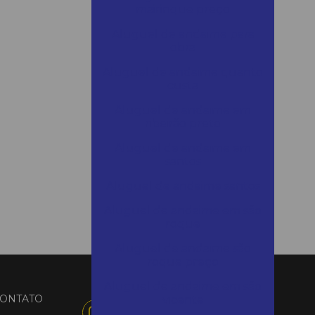
mairinque preço
Aluguel de andaime para
obra
Aluguel de andaime quanto
custa
Aluguel de andaime em
ribeirão preto
Aluguel de andaime em
santos
Aluguel de andaime santos
Aluguel de andaime em são
roque
Aluguel de andaime são
roque preço
Aluguel de andaime em são
ONTATO
vicente