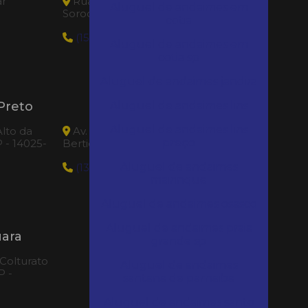
ar
Rua Amazonas, 56 - centro -
Aluguel de andaimes em
Sorocaba|SP - 18035-520
cotia
(15) 99184-0062
Aluguel de andaimes em
cotia sp
Aluguel de andaimes jandira
Preto
Loca Tudo Bertioga
Aluguel de andaimes lins
Aluguel de andaimes lins
lto da
Av. Anchieta, 11317 - Jardim Indaia -
preço
P - 14025-
Bertioga|SP - 11260-054
Aluguel de andaimes
(13) 99617-8494
mairinque
Aluguel de andaimes osasco
Aluguel de andaimes praia
uara
grande sp
 Colturato
Aluguel de andaimes
P -
santana de parnaiba
Aluguel de andaimes santo