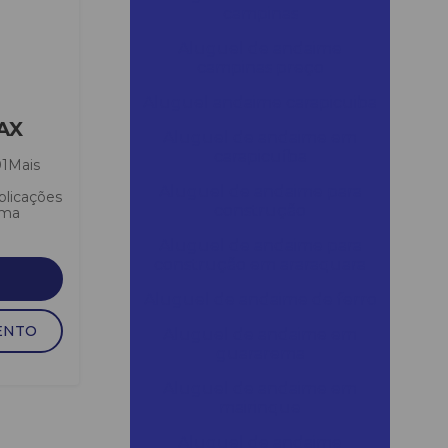
campinas
Aluguel de andaime
campinas preço
Aluguel andaime carapicuiba
AX
Aluguel de andaime em
carapicuíba
1Mais
a
Aluguel de andaime para
plicações
construção
ema
Aluguel de andaime para
construção em araraquara
Aluguel de andaime de ferro
ENTO
Aluguel de andaime em
guararema
Aluguel de andaime em
mairinque
Aluguel de andaime