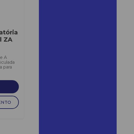
campinas
Aluguel de andaime
campinas preço
Aluguel andaime carapicuiba
atória
l ZA
Aluguel de andaime em
carapicuíba
Aluguel de andaime para
ce A
iculada
construção
a para
Aluguel de andaime para
construção em araraquara
Aluguel de andaime de ferro
Aluguel de andaime em
ENTO
guararema
Aluguel de andaime em
mairinque
Aluguel de andaime