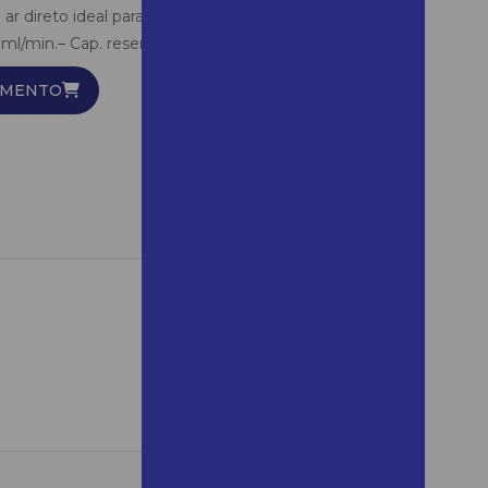
ar direto ideal para pinturas em geral.– Potência –
Alugar compressor para
l/min.– Cap. reservatório – 700ml.
pintura sp
AMENTO
Alugar container
Alugar container para obra
Alugar eletrosserra em
Bertioga
Alugar escoras para laje
Alugar esmerilhadeira em são
vicente
.
Alugar gerador em
mairinque
Alugar gerador em são
roque
Alugar giro zero em araras
Alugar lavadora em campinas