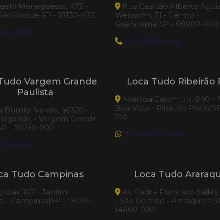
elo Meneguesso, 475 -
Rua Capitão Alberto Agui
 São Roque|SP - 18130-433
Weissohn, 31 - Centro -
Guararema|SP - 08900-000
3043-7998
(11) 93931-2584
Tudo Vargem Grande
Loca Tudo Ribeirão 
Paulista
Avenida Caramuru, 840 - A
Boa Vista - Ribeirão Preto|S
 Bunjiro Nakao, 46320 -
710
argarida, - Vargem Grande
SP - 06730-000
(16) 99626-2854
796-4545
ca Tudo Campinas
Loca Tudo Araraq
çúcar, 107 - Jardim
Av. Padre Francisco Salles
 - Campinas|SP - 13070-
- São Geraldo - Araraquara|S
14800-000