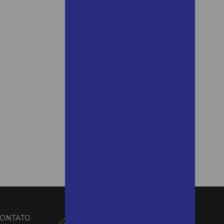
mairinque preço
Aluguel de andaime para
obra
Aluguel de andaime quanto
custa
Aluguel de andaime em
ribeirão preto
Aluguel de andaime em
santos
Aluguel de andaime santos
Aluguel de andaime em são
roque
Aluguel de andaime são
roque preço
Aluguel de andaime em são
vicente
ONTATO