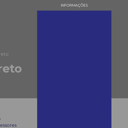
INFORMAÇÕES
Alugar andaime em assis
Alugar andaime em
mairinque
Alugar andaime em são
roque
reto
Alugar andaimes em araras
reto
Alugar betoneira
Alugar betoneira em
mairinque
Alugar betoneira preço
Alugar betoneira em são
roque
s
Alugar betoneiras em araras
essores
Alugar compressor pintura