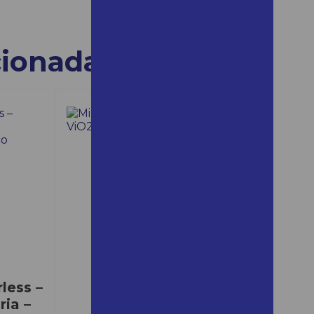
Alugar lixadeira de parede
em campinas
cionadas
Alugar máquina raspa taco
em guarujá
Alugar martelete em
mairinque
Alugar martelete rompedor
em assis
Alugar martelete em são
roque
Alugar motosserra a bateria
em bertioga
Alugar motosserra em
mairinque
less –
Alugar roçadeira em são
roque
ia –