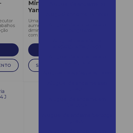
–
Mini Escavadeira
Aluguel de andaime 1x1
Yanmar ViO20-6
Aluguel andaime 24 horas
ecutor
Uma máquina criada para
Aluguel de andaime em
abalhos
aumentar a produtividade e
pção
diminuir o desperdício de tempo
araçariguama
com o...
Aluguel de andaime
araçariguama preço
SAIBA MAIS
Aluguel de andaime em
araraquara
ENTO
SOLICITAR ORÇAMENTO
Aluguel de andaime em assis
Aluguel de andaime assis
preço
Aluguel de andaime em
bertioga
Aluguel de andaime bertioga
preço
Aluguel de andaime em