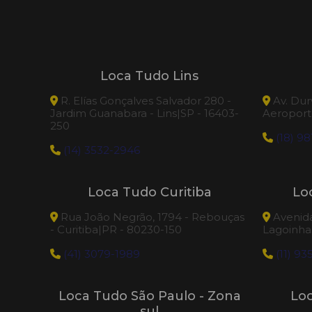
Loca Tudo Lins
R. Elías Gonçalves Salvador 280 -
Av. Dur
Jardim Guanabara - Lins|SP - 16403-
Aeroporto
250
(18) 98
(14) 3532-2946
Loca Tudo Curitiba
Lo
Rua João Negrão, 1794 - Rebouças
Avenida 
- Curitiba|PR - 80230-150
Lagoinhas
(41) 3079-1989
(11) 93
Loca Tudo São Paulo - Zona
Lo
sul