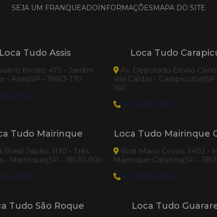
SEJA UM FRANQUEADO
INFORMAÇÕES
MAPA DO SITE
Loca Tudo Assis
Loca Tudo Carapic
valino Binato 475 - Jardim
Av. Deputado Emilio Carlos
 - Assis|SP - 19813-170
Vila Caldas - Carapicuíba|SP
160
186-0134
(11) 4182-2500
ca Tudo Mairinque
Loca Tudo Mairinque C
Brasil Japão, 1130 - Três
Rod. Mario Covas, 3402 - M
 - Mairinque|SP - 18120-000
Mairinque Catarina|SP - 181
505-4818
(11) 95186-5342
ca Tudo São Roque
Loca Tudo Guara