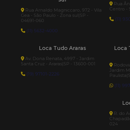
Rua Âng
Centro -
Rua Arnaldo Magniccaro, 972 - Vila
Gea - São Paulo - Zona sul|SP -
(11) 9
04691-060
(11) 5632-4000
Loca Tudo Araras
Loca 
Av. Dona Renata, 4997 - Jardim
Santa Cruz - Araras|SP - 13600-001
Rodovia
Jardim M
(19) 97101-2226
Paulista|
(11) 99
Lo
R. do A
Chapadão
024